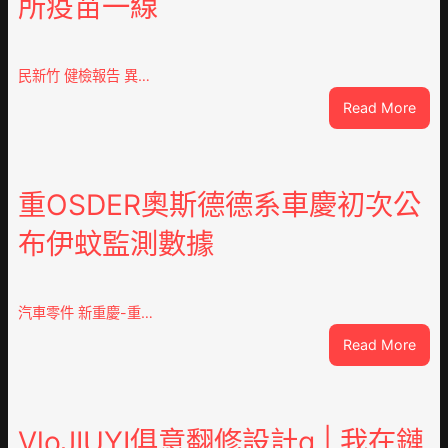
所疫苗一線
民新竹 健檢報告 異…
:
Read More
這
就
是
山
重OSDER奧斯德德系車慶初次公
東
布伊蚊監測數據
丨
臨
沂
市
汽車零件 新重慶-重…
國
:
Read More
民
重
病
OSD
院
奧
高
斯
VloJIUYI俱意翻修設計g | 我在鏈
擎