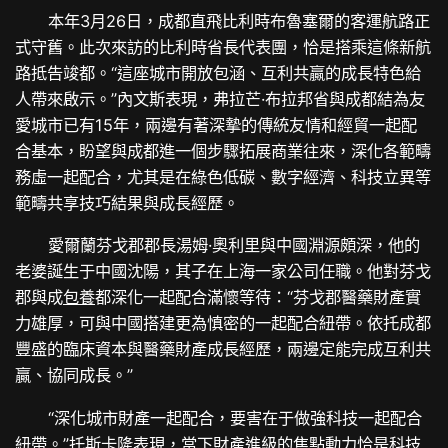
本年3月26日，成都直飛比利時布魯塞爾的客運航路正
式守舊。此次來訪的比利時省長代表團，恰是搭乘這條新航
路抵告竣都。“這座城市開放包涵、互利共贏的成長特色給
人帶來啟示。”內文斯表現，弗拉芒·布拉邦省與成都結為友
愛城市已有15年，兩邊有著深摯的傳統友情和經貿一起配
合基本，盼望與成都進一個步驟拓展商業往來，深化各範疇
務虛一起配合，尤其是在綠色低碳、數字經濟、科技立異等
範疇共享技巧結果與成長經歷。
愛爾蘭芬戈郡郡長湯姆·奧利里與中國淵源頗深，他的
老婆誕生于中國沈陽，其子在上海一家公司任職。他對芬戈
郡與成
包養
都深化一起配合滿懷等待：“芬戈郡醫藥財產實
力雄厚，可與中國搭建更為慎密的一起配合紐帶。依托成都
豐盛的臨床資本與醫藥財產成長經歷，兩邊定能完成互利共
贏、協同成長。”
“深化城市財產一起配合，要害在于做強科技一起配合
紐帶。”托斯卡隆表現，當下財產進級的焦點動力恰是科技