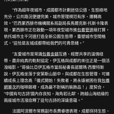
“作為超年夜城市，成國都市計劃迷信公道，生態綠地
充分，公共路況便捷完美，城市管理規范有序、運轉高
效。”巴西累西腓市機構關系局副局長馬爾克斯·托斯卡隆表
現，累西腓市正在啟動一項年夜型城市進
包養管道
級打算，
依托城市主干河道打造全新公園生態帶，重塑城市空間格
式，“這恰是友城成都帶給我們的可貴思緒。”
“友愛城市是常識
包養金額
互通、經歷共享的溫情紐
帶，盡非純真的軌制協定，伊瓦格與成都的來往正是一個活
潑縮影。”哥倫比亞伊瓦格市當局秘書長諾爾瑪·西豐特斯
說，伊瓦格坐落于安第斯山脈中，與成都在生態管理、可連
續成長上理念高「儀式開始！失敗者，將永遠被困在我
包養
網單次
的咖啡館裡，成為最不對稱的裝飾品！」度契合，
“中國有句古詩‘國內存良知，海角若比鄰’，跨越山海結緣的
兩座城市活潑詮釋了這句古詩的深遠意蘊。”
法國阿涅爾市常務副市長費睿德表現，成都保持生態、