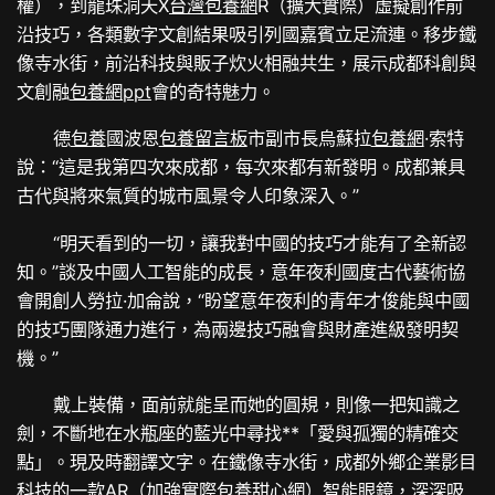
權），到龍珠洞天X
台灣包養網
R（擴大實際）虛擬創作前
沿技巧，各類數字文創結果吸引列國嘉賓立足流連。移步鐵
像寺水街，前沿科技與販子炊火相融共生，展示成都科創與
文創融
包養網ppt
會的奇特魅力。
德
包養
國波恩
包養留言板
市副市長烏蘇拉
包養網
·索特
說：“這是我第四次來成都，每次來都有新發明。成都兼具
古代與將來氣質的城市風景令人印象深入。”
“明天看到的一切，讓我對中國的技巧才能有了全新認
知。”談及中國人工智能的成長，意年夜利國度古代藝術協
會開創人勞拉·加侖說，“盼望意年夜利的青年才俊能與中國
的技巧團隊通力進行，為兩邊技巧融會與財產進級發明契
機。”
戴上裝備，面前就能呈而她的圓規，則像一把知識之
劍，不斷地在水瓶座的藍光中尋找**「愛與孤獨的精確交
點」。現及時翻譯文字。在鐵像寺水街，成都外鄉企業影目
科技的一款AR（加強實際
包養甜心網
）智能眼鏡，深深吸