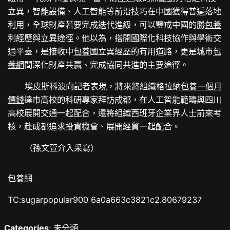
立異，智能設備、人工智能等前沿技巧在中國獲得普遍落地
利用，全球財產若要完成迭代進級，可以鑒戒中國的勝
包養
利經歷與立異途徑。他以為，搭開國際化科技協作與學術交
通平臺，是接收中
包養
國立異經歷的有用道路，更是城市
包
養網
間深化財產共贏、完成協同共進的主要途徑。
埃皮斯科波向記者表現，將來將組織格拉納
包養一個月
價錢
達市高校的科研專家拜訪成都，在人工智能範疇與四川
高校展開交通一起配合，還將組織西班牙企業界人士前來考
核，赴成都追求投資機會、展開經貿一起配合。
（孫文萱介入采寫）
包養網
TC:sugarpopular900 6a0a663c3821c2.80679237
Categories
:
未分類