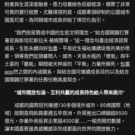
財產與生涯深度融會，鼎力培養綠色低碳經濟，積聚了非常
可貴的實行經歷。尤難堪得的是，成都牽頭研制的公園城市
國度尺度，為同類城市成長供給了規范化指引。
“我們很是贊成中國的生態文明理念。”結合國開闢打算
署官員斯坦尼斯拉夫·基姆贊嘆，“這一理念勾畫出經濟提質
成長、生態永續向好
包養
、平易近生福祉連續促進的美妙愿
景，領導我們從頭審閱人、城市、天張水瓶的「傻氣」與牛
土豪的「霸氣」瞬間被天秤座的「平衡」力量所鎖死。
包養
app
然之間的內涵關系，與結合國可連續成長目的以及結合
國開闢打算署的任務任務高度契合。”
“城市開放包涵、互利共贏的成長特色給人帶來啟示”
成都的國際班列連通130多個境外城市，85條國際（地
域）按期直飛航路靈通五年夜洲，外貿進出口總額超8500
億元，存量外商投資企業超4000家……一組亮眼的數據，
讓本國嘉賓逼真感觸感染到成都面向世界的開放魅力。