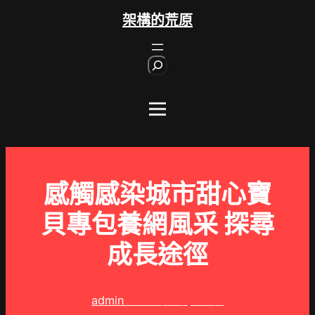
跳
架構的荒原
至
主
S
要
e
內
a
r
容
c
h
感觸感染城市甜心寶
貝專包養網風采 探尋
成長途徑
admin
2026 年 5 月 18 日