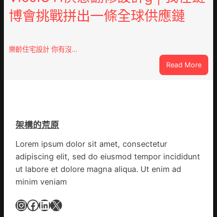
德
黨
博會挑戰拼出一條全球供應鏈
德
旗
系
沖
車
鋒
慶
在
樂齡住宅設計 你有沒…
初
疫
:
Read More
次
情
VloJ
公
防
俱
布
控
意
伊
第
翻
蚊
森
修
監
和
架構的荒原
設
測
診
計
數
Lorem ipsum dolor sit amet, consectetur
所
g
據
疫
adipiscing elit, sed do eiusmod tempor incididunt
|
苗
ut labore et dolore magna aliqua. Ut enim ad
我
一
minim veniam
在
線
鏈
Instagram
Facebook
LinkedIn
X
博
會