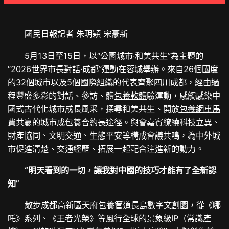
國民日報記者 朱玥穎 宋豪新
5月13日至15日，以“公園城市·和美共生”為主題的
“2026世界市長對話·成都”運動在蓉城舉辦。來自26個國度
的32個城市以及5個國際組織的代表齊聚四川成都，經由過
程豐盛多彩的對話、參訪、體
包養軟體
驗運動，感觸感染中
國式古代化城市成長風采，探尋和美共生、開放
包養網車馬
費
共贏的城市成
包養合約
長途徑。與會嘉賓繚繞科技立異、
財產協同、文明交通、生態平安等構成會議共鳴，為中外城
市促進清楚、交通經歷、拓展一起配合注進新的動力。
“明天看到的一切，讓我對中國的技巧才能有了全新認
知”
散步成都高新區天府
包養管道
長島數字文創園，從《哪
吒》系列、《王者光榮》等風行全球的景象級IP（常識產