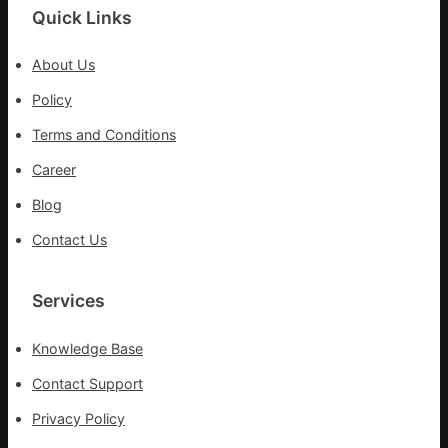
挑
Quick Links
戰
拼
About Us
出
Policy
一
條
Terms and Conditions
全
球
Career
供
Blog
應
鏈
Contact Us
Services
Knowledge Base
Contact Support
Privacy Policy