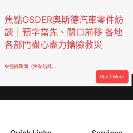
焦點OSDER奧斯德汽車零件訪
談｜預字當先、關口前移 各地
各部門盡心盡力搶險救災
央視網新聞（焦點訪談…
:
Read More
焦
點
OS
奧
斯
德
汽