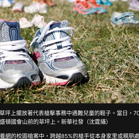
草坪上擺放著代表槍擊事務中遇難兒童的鞋子。當日，70
盛頓國會山前的草坪上。新華社發（沈霆攝）
養網
的校園槍案中，跨越85%的槍手從本身家里或親朋