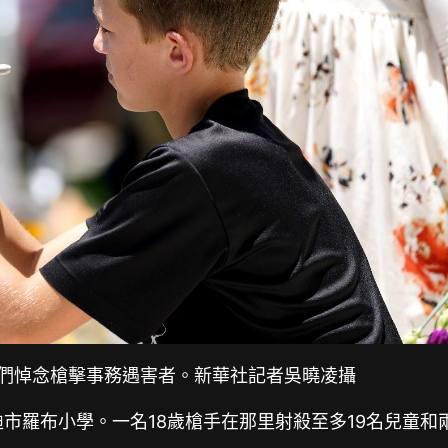
們悼念槍擊事務遇害者。新華社記者吳曉凌攝
羅布小學。一名18歲槍手在那里射殺至多19名兒童和