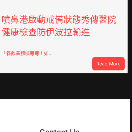
噴鼻港啟動戒備狀態秀傳醫院
健康檢查防伊波拉輸進
「餐飲業體檢等等！如…
:
Read More
噴
鼻
港
啟
DER
動
戒
備
狀
態