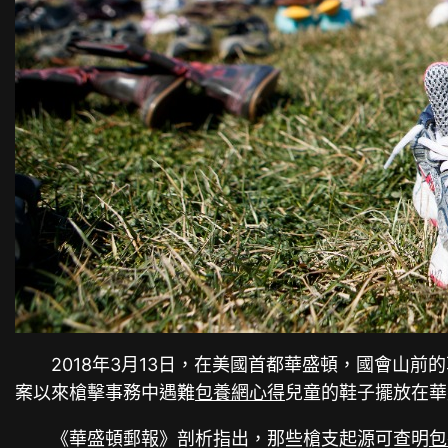
2018年3月13日，在美國首都華盛頓，國會山前的
案以來槍擊事務中遇難
包養網心得
兒童的鞋子擺放在華
《華盛頓郵報》剖析指出，那些槍支起源可查明
包