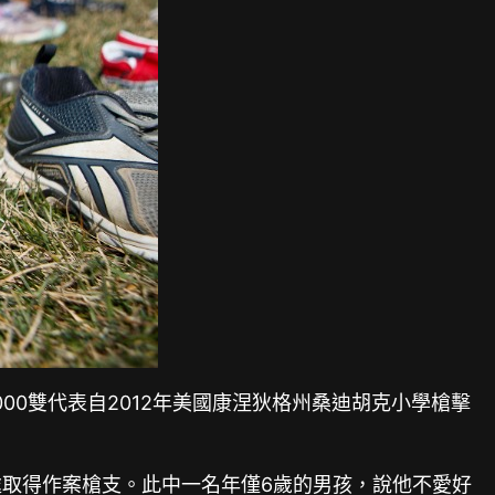
00雙代表自2012年美國康涅狄格州桑迪胡克小學槍擊
處取得作案槍支。此中一名年僅6歲的男孩，說他不愛好