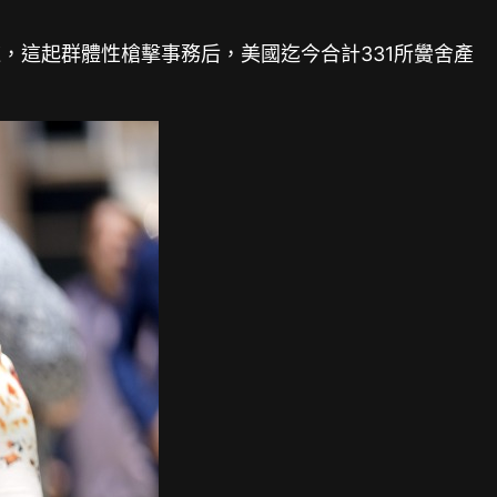
，這起群體性槍擊事務后，美國迄今合計331所黌舍產