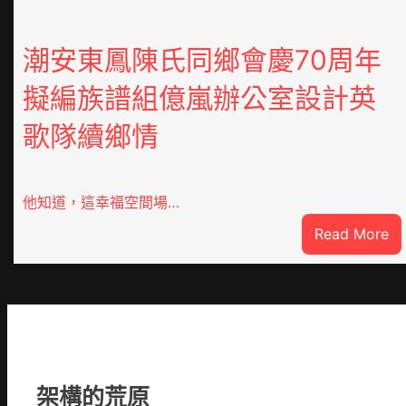
潮安東鳳陳氏同鄉會慶70周年
擬編族譜組億嵐辦公室設計英
歌隊續鄉情
他知道，這幸福空間場…
:
Read More
潮
安
東
鳳
陳
氏
同
架構的荒原