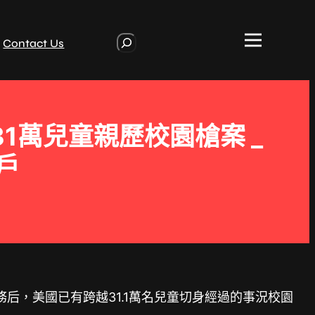
S
Contact Us
e
a
r
c
h
1萬兒童親歷校園槍案 _
戶
后，美國已有跨越31.1萬名兒童切身經過的事況校園