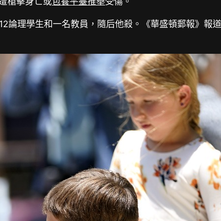
內遭槍擊身亡或
包養平臺推舉
受傷。
12論理學生和一名教員，隨后他殺。《華盛頓郵報》報道