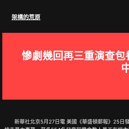
跳
至
架構的荒原
主
要
內
容
慘劇幾回再三重演查包養
新華社北京5月27日電 美國《華盛頓郵報》25日發