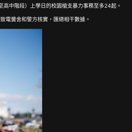
至高中階段）上學日的校園槍支暴力事務至多24起。
并致電黌舍和警方核實，匯總相干數據。