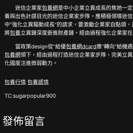
迷信企業家
包養網
是中小企業立異成長的焦她一定
養與出色計謀目光的迷信企業家步隊。應積極領導迷信
中“強化立異驅動成長”的請求，要激勵企業家自點頭
將
包養
立異鏈深度嵌進財產鏈。經由過程強化企業家在
當政策design從“給優
包養網dcard
惠”轉向“給機遇
包養網
領下，經由過程打造迷信企業家步隊、完美立異
化國度注進微弱動力。
包養行情
包養感情
TC:sugarpopular900
發佈留言