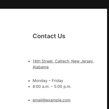
九
宮
格
聚
YI
會
農
Contact Us
地
進
市”
激
14th Street, Caltech, New Jersey,
活
Alabama
村
落
Monday – Friday
成
8:00 a.m. – 5:00 p.m.
長
新
動
email@example.com
能