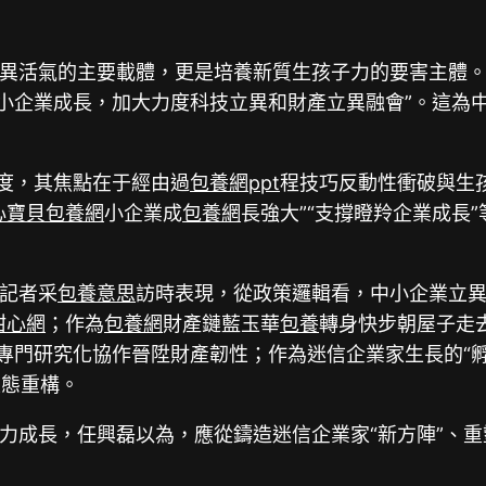
異活氣的主要載體，更是培養新質生孩子力的要害主體。2
中小企業成長，加大力度科技立異和財產立異融會”。這為
高度，其焦點在于經由過
包養網ppt
程技巧反動性衝破與生
心寶貝包養網
小企業成
包養網
長強大”“支撐瞪羚企業成長
記者采
包養意思
訪時表現，從政策邏輯看，中小企業立
甜心網
；作為
包養網
財產鏈藍玉華
包養
轉身快步朝屋子走
程專門研究化協作晉陞財產韌性；作為迷信企業家生長的“
生態重構。
力成長，任興磊以為，應從鑄造迷信企業家“新方陣”、