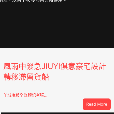
網址，以供下次發佈留言時使用。
風雨中緊急JIUYI俱意豪宅設計
轉移滯留貨船
羊城晚報全媒體記者張…
:
Read More
風