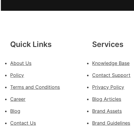
雨
中
緊
急
：
JIU
俱
Quick Links
Services
意
豪
宅
About Us
Knowledge Base
設
Policy
Contact Support
計
轉
Terms and Conditions
Privacy Policy
移
Career
Blog Articles
滯
留
Blog
Brand Assets
貨
船
Contact Us
Brand Guidelines