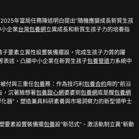
025年當局任務陳述明白提出“隨機應變成長新質生孩
中小企業
台灣包養網
立異成長和新質生孩子力的培養指
孩子要素立異性設置裝備擺設，完成生孩子力質的躍
”等表述，凸顯中小企業在新質生孩子
包養管道
力系統中
異被付與三重任
包養
務：作為技巧利
包養合約
用的“前沿
去，沉著臉想著
包養甜心網
婆婆到
包養網
底是醒
包養網
孵化器”，塑造兼具科研素養與市場洞察力的新型領甲士
重塑要素設置裝備擺
包養
設“新范式”、激活軌制立異“新動