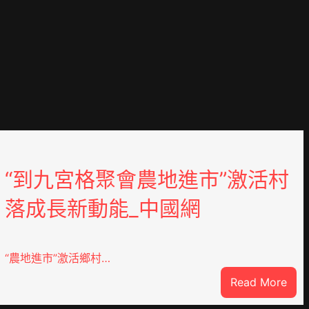
“到九宮格聚會農地進市”激活村
落成長新動能_中國網
“農地進市”激活鄉村…
:
Read More
“到