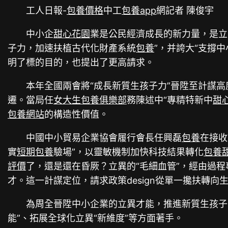
工人日報-
包養價格
中工
包養app
網記者 陳俊宇
中小企
甜心花園
業是公民經濟成長的新力量，是立
子力，加速扶植古代化財產系統
包養
”，并誇大“支撐
明了標的目的，也提出了更高請求。
本年全國兩會將“成長新質生孩子力”晉陞至計謀
遷。當局任
女大生包養俱樂部
務陳述中“專精特新中
甜
包養網站
的構造性價值。
中國中小貿易企業協會履行會長任興磊
包養
在接收
實
短期包養
驗場”，以靈敏機制加快科技結果轉化
包養
評價
了，還是還在昏厥？立異的“毛細血管”，經由過
才。這一計謀定位，請求政策design從單一攙扶轉向
為周全晉陞中小企業的立異才能，推進新質生孩子
能”、拓展全球化立異“新維度”等方面著手。