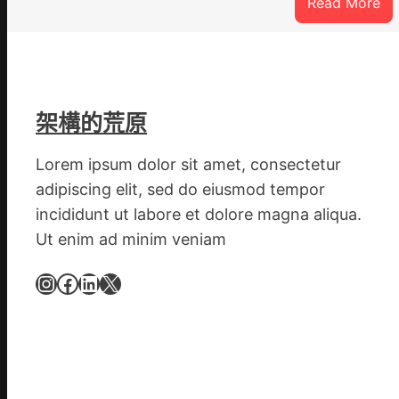
:
Read More
戰
爭
街
道
新
架構的荒原
時
期
Lorem ipsum dolor sit amet, consectetur
文
adipiscing elit, sed do eiusmod tempor
明
incididunt ut labore et dolore magna aliqua.
森
Ut enim ad minim veniam
和
診
Instagram
Facebook
LinkedIn
X
所
家
醫
科
實