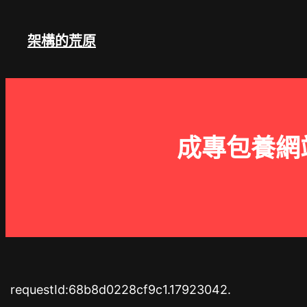
跳
至
架構的荒原
主
要
內
容
成專包養網
requestId:68b8d0228cf9c1.17923042.