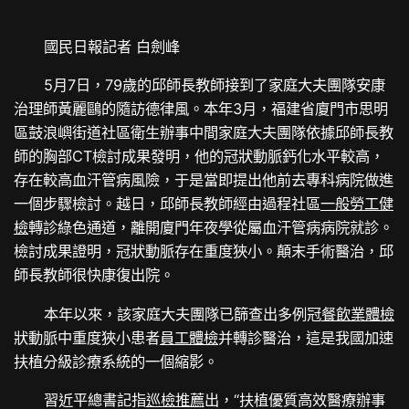
國民日報記者 白劍峰
5月7日，79歲的邱師長教師接到了家庭大夫團隊安康
治理師黃麗鷗的隨訪德律風。本年3月，福建省廈門市思明
區鼓浪嶼街道社區衛生辦事中間家庭大夫團隊依據邱師長教
師的胸部CT檢討成果發明，他的冠狀動脈鈣化水平較高，
存在較高血汗管病風險，于是當即提出他前去專科病院做進
一個步驟檢討。越日，邱師長教師經由過程社區
一般勞工健
檢
轉診綠色通道，離開廈門年夜學從屬血汗管病病院就診。
檢討成果證明，冠狀動脈存在重度狹小。顛末手術醫治，邱
師長教師很快康復出院。
本年以來，該家庭大夫團隊已篩查出多例冠
餐飲業體檢
狀動脈中重度狹小患者
員工體檢
并轉診醫治，這是我國加速
扶植分級診療系統的一個縮影。
習近平總書記指
巡檢推薦
出，“扶植優質高效醫療辦事