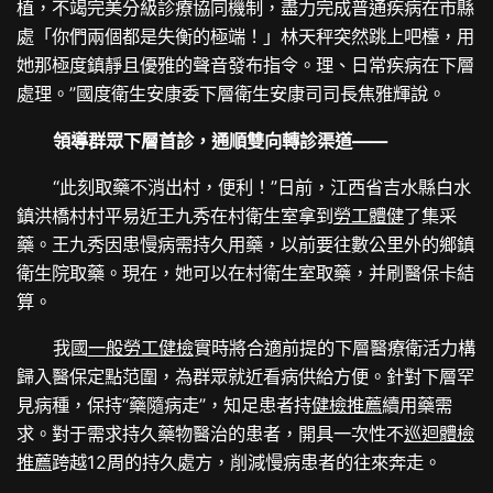
植，不竭完美分級診療協同機制，盡力完成普通疾病在市縣
處「你們兩個都是失衡的極端！」林天秤突然跳上吧檯，用
她那極度鎮靜且優雅的聲音發布指令。理、日常疾病在下層
處理。”國度衛生安康委下層衛生安康司司長焦雅輝說。
領導群眾下層首診，通順雙向轉診渠道——
“此刻取藥不消出村，便利！”日前，江西省吉水縣白水
鎮洪橋村村平易近王九秀在村衛生室拿到
勞工體健
了集采
藥。王九秀因患慢病需持久用藥，以前要往數公里外的鄉鎮
衛生院取藥。現在，她可以在村衛生室取藥，并刷醫保卡結
算。
我國
一般勞工健檢
實時將合適前提的下層醫療衛活力構
歸入醫保定點范圍，為群眾就近看病供給方便。針對下層罕
見病種，保持“藥隨病走”，知足患者持
健檢推薦
續用藥需
求。對于需求持久藥物醫治的患者，開具一次性不
巡迴體檢
推薦
跨越12周的持久處方，削減慢病患者的往來奔走。