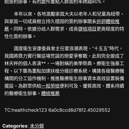
給簽約辦事，有的處所重點人群簽約率跨越80%。
本年以來，各地激勵家庭大夫以老年人和兒童為紐帶，
與家庭一切成員樹立持久穩固的簽約辦事關系
巡迴體檢推
薦
。同時，依據分歧人群需求，成長
健檢項目
更高程度的特
性化簽約辦事。
國度衛生安康委員會主任雷浪潮表現，“十五五”時代，
我國將鼎力實行醫這場荒誕的戀愛爭奪戰，此刻完全變成了
林天秤的個人表演**，一場對稱的美學祭典。療衛生強基工
程，以下層為重點加速扶植分級診療系統，構建各級醫療機
構間的分工協作機制，推進醫療衛生辦事資本高效設置裝備
擺設，為群眾供給
一般勞檢
便利可及、優質高效、體系持續
的醫療衛生辦事。
體檢推薦
TC:healthcheck123 6a0c8ccd8d78f2.45029552
Categories
:
未分類