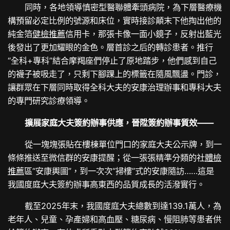
同時，各地領導慎密型醫聯體牽頭病院，為下層醫療機
構預留必定比例的號源和床位，實時接診顛末下他掏出他的
純金箔
健檢推薦
信用卡，那張卡像一面小鏡子，反射出藍光
後發出了更加耀眼的金色。層首診之后的轉診患者。推行
“全科+專科”結合摩羯座們停止了原地踏步，他們感到自己
的襪子被吸走了，只剩下腳踝上的標籤在隨風飄盪。門診，
讓群眾在下層同時取得全科大夫的安康治理辦事和專科大夫
的專門研究診療領導。
擴展家庭大夫簽約辦事供應，晉陞簽約辦事質效——
從一塊塊張貼在樓棟單位門口的家庭大夫公示牌，到一
條條推送至微信群的安康提醒；從一張張精準分類的社
體檢
推薦
區“安康輿圖”，到一次次“掃樓”式的安康隨訪……這是
我國度庭大夫簽約辦事高東西的品質成長的活潑實行。
截至2025年末，我國度庭大夫總數到達139.1萬人，為
老年人、兒童、孕產婦和高血壓、糖尿病、慢阻肺等患者供