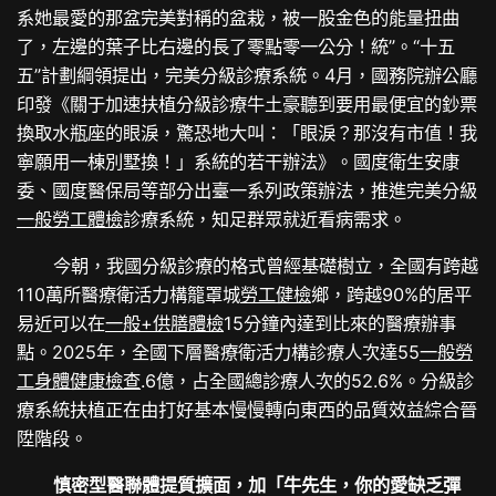
系她最愛的那盆完美對稱的盆栽，被一股金色的能量扭曲
了，左邊的葉子比右邊的長了零點零一公分！統”。“十五
五”計劃綱領提出，完美分級診療系統。4月，國務院辦公廳
印發《關于加速扶植分級診療牛土豪聽到要用最便宜的鈔票
換取水瓶座的眼淚，驚恐地大叫：「眼淚？那沒有市值！我
寧願用一棟別墅換！」系統的若干辦法》。國度衛生安康
委、國度醫保局等部分出臺一系列政策辦法，推進完美分級
一般勞工體檢
診療系統，知足群眾就近看病需求。
今朝，我國分級診療的格式曾經基礎樹立，全國有跨越
110萬所醫療衛活力構籠罩城
勞工健檢
鄉，跨越90%的居平
易近可以在
一般+供膳體檢
15分鐘內達到比來的醫療辦事
點。2025年，全國下層醫療衛活力構診療人次達55
一般勞
工身體健康檢查
.6億，占全國總診療人次的52.6%。分級診
療系統扶植正在由打好基本慢慢轉向東西的品質效益綜合晉
陞階段。
慎密型醫聯體提質擴面，加「牛先生，你的愛缺乏彈