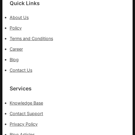
挑
Quick Links
戰
拼
About Us
出
Policy
一
條
Terms and Conditions
全
球
Career
供
Blog
應
鏈
Contact Us
Services
Knowledge Base
Contact Support
Privacy Policy
Blog Articles