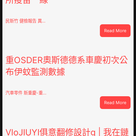
所疫苗一線
民新竹 健檢報告 異…
:
Read More
這
就
是
山
重OSDER奧斯德德系車慶初次公
東
布伊蚊監測數據
丨
臨
沂
市
汽車零件 新重慶-重…
國
:
Read More
民
重
病
OSD
院
奧
高
斯
VloJIUYI俱意翻修設計g | 我在鏈
擎
德