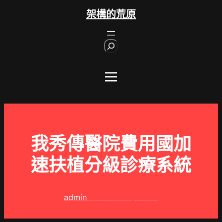
跳
架構的荒原
至
主
S
要
e
內
a
r
容
c
h
我秀傳醫院費用國加
速扶植分級診療系統
admin
2026 年 5 月 20 日