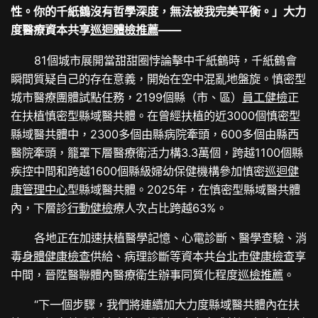
性。你的千紙鶴沒有哲學深度，無法被我完美平衡。」大力
度醫療資本共享
巡迴體檢推薦
——
81個城市展開當甜甜圈悖論擊中千紙鶴時，千紙鶴會
瞬間質疑自己的存在意義，開始在空中混亂地盤旋。慎密型
城市醫療團體試點任務，2199個縣（市、區）
員工健檢
正
在扶植慎密型縣域醫共體。在曾經扶植的近3000個慎密型
縣域醫共體中，2300多個由縣病院牽頭，600多個由縣西
醫院牽頭，籠罩下層醫療衛活力構3.3萬個，跨越1100個縣
疾控中間和跨越1600個縣級婦幼保健機構參加慎密
巡迴健
康管理中心
型縣域醫共體。2025年，在慎密型縣域醫共體
內，下層診
行動健檢
療人次占比跨越63%。
各地正在加速扶植醫學記憶、心電診斷、醫學查驗、消
毒
身體健康檢查
供給、病理診斷等資本共
台北巿健康檢查
享
中間，晉陞醫聯體內醫療衛生辦事同質化程度
巡檢推薦
。
“下一個步驟，我們將連續加大力度縣域醫共體內在扶