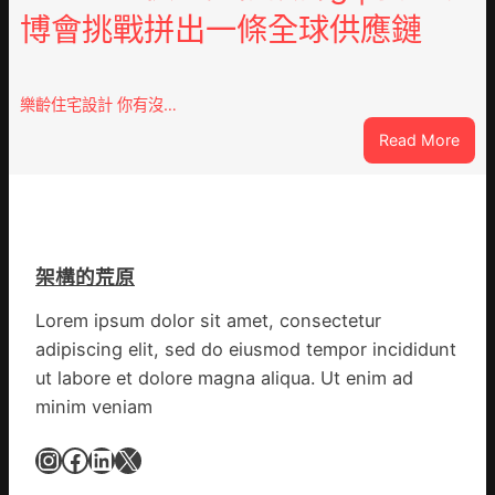
黨
博會挑戰拼出一條全球供應鏈
德
旗
系
沖
車
鋒
慶
在
樂齡住宅設計 你有沒…
初
疫
:
Read More
次
情
VloJ
公
防
俱
布
控
意
伊
第
翻
蚊
森
修
監
和
架構的荒原
設
測
診
計
數
Lorem ipsum dolor sit amet, consectetur
所
g
據
疫
adipiscing elit, sed do eiusmod tempor incididunt
|
苗
ut labore et dolore magna aliqua. Ut enim ad
我
一
minim veniam
在
線
鏈
Instagram
Facebook
LinkedIn
X
博
會