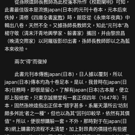
從孫映逵師長教師為此校箋本所作《校勘闡明》可知，
此書最佳版本是流進japan(日本)的元刊十卷本，元本后來
佚掉，清修《四庫全書
家教
》時，館臣從《永樂年夜典》中
輯出八卷，天然不全。又據孫師長教師文，知此“元刊本”為
楊守敬（清末汗青地輿學家、躲書家）攜回，并由黎庶昌
（晚清交際家）以珂羅版影印出書，孫師長教師即以之為藍
本來收拾。
兩次“得”而復掉
此書元刊本傳進japan(日本)，日人據以覆刻，所以
japan(日本)傳本均為十卷足本。是以，我昔時在japan(日
本)任務時，即很是留心。了解有japan(日本)古本屋，便立
即上彀檢索，只東京誠懇堂有一套正保四年（1647年）刊
本，固然孫映逵指出正保本“錯字甚多，系屬天瀑所云‘坊刻
頗多舛訛’者之一種”，但也以為其“因刊印較早，依然有其價
值”。所以，便很想購躲一套。不外，那時對于在japan(日
本)網上購書的流程不太清楚，加上對昂貴的價錢也有些遲