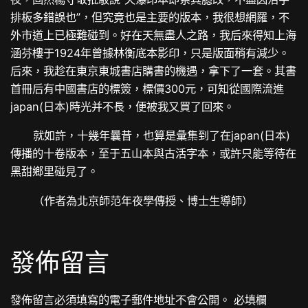
排板多錯誤也”，但究竟也是主要的版本，我很想網羅，不
外市道上已極難碰到。好在天無盡人之路，我后來得知上海
涵芬樓于1924年曾據林衡底本影印，只是版面稍有減少。
后來，我趁在東京東城書店購書的機遇，拿下了一套。其書
首冊后有中國書店的標簽，標價300元，可知從國際流進
japan(日本)時光并不長，便被我又買了回來。
就如許，十幾年曩昔，也算是彙集到了在japan(日本)
傳播的十卷版本，至于五山本與古活字本，或許只能等待在
黑甜鄉里碰見了。
（作者為北京師范年夜學傳授、博士生導師）
發佈留言
發佈留言必須填寫的電子郵件地址不會公開。
必填欄