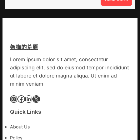
古
查
高
包
速
養
回
網
OSDE
心
奧
得
斯
架構的荒原
山
德
東
零
Lorem ipsum dolor sit amet, consectetur
定
件
adipiscing elit, sed do eiusmod tempor incididunt
陶：
商
冬
ut labore et dolore magna aliqua. Ut enim ad
應：
日
已
minim veniam
年
所
夜
Instagram
Facebook
LinkedIn
X
有
棚
的
蔬
勸
Quick Links
菜
返
生
About Us
孩
子
Policy