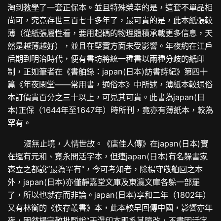
淘到
教學
了一套正保本。並且特殊榮幸的是，這套不單品相
尚可，究竟存世三百七十多年了，最可貴的是，此本紙張較
薄（從紙張屬性看，要用起碼的物理體積承載更多信息，天
然是越薄越好），並且在堅實方面未受影響。年夜約在江戶
后期到明治時代，便有書坊將統一種書以兩種分歧的紙印
制，正如筆者在《書舶錄：japan(日本)訪書詩紀》第四十
篇《年夜閑堂——常用書，通俗本》中所述，薄紙本較通俗
本訂價貴百分之三十以上，可見其可貴。此書為japan(日
本)正保（1644年至1647年）時所刊，竟亦有薄紙本，較為
罕有。
漫無止境，人情世故。《唐佳人傳》在japan(日本)實
在還有元和、寬永間活字本，但連japan(日本)有名躲書家
森立之都說“最為罕有”，今可考知者，除楊守敬舶回之本
外，japan(日本)亦僅靜嘉堂文庫及東瀛文庫各躲一部罷
了，所以也就存而非論。japan(日本)享和二年（1802年）
又有林衡的《佚存叢書》本，此本較早回傳中國，影響亦年
夜，固然楊守敬批駁說“天瀑印本即系其臆改，不盡因活字