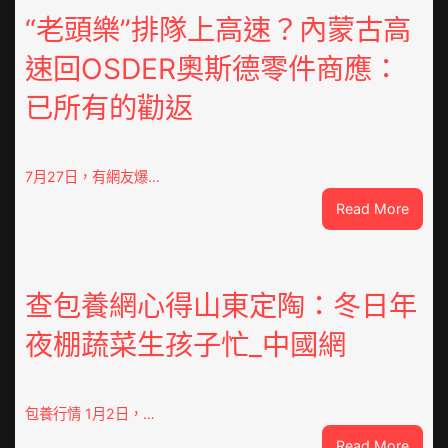
時
“老頭樂”排隊上高速？內蒙古高
間》
速回OSDER奧斯德零件商應：
江
易
已所有的勸返
珈
求
被”
恨”
7月27日，有網友爆…
喜
:
Read More
包
“老
養
頭
不
樂”
雅
排
查包養網心得山東定陶：冬日年
眾
隊
齊
夜棚蔬菜生孩子忙_中國網
上
點”
高
鴛
速？
鴦
內
包養行情 1月2日，…
譜”
蒙
:
Read More