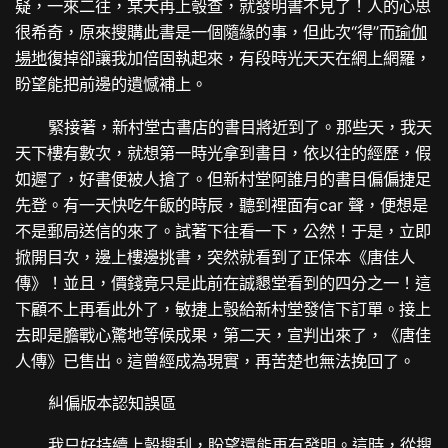
疑，一來二往，某天再上彀查，就發明書不見了！人的心思
很希奇，原來搜購此書是一個隨緣的事，但此次“得”而
瑜伽
場地
復掉卻讓我加倍固執起來，有段時光天天在網上網羅，
盼望能把前邊的遺憾補上。
緊接著，新村堂古書店的書目將近到了。那些天，我天
天下樓有數次，就想第一時光拿到書目，依以往的經歷，假
如遲了，好書便被人搶了。但新村堂阿誰月的書目偏偏捷足
先登。有一天快吃午飯的時辰，聽到裡面有car 聲，便想是
不是郵局送信的來了。試著下往看一下，公然！于是，立即
掀開目次，邊上樓邊挑書，突然就看到了正保本《唐佳人
傳》！並且，價錢竟只是此前在誠懇堂看到的四分之一！這
下顧不上再看此外了，敏捷上彀給新村堂發信下訂單。接上
去即是膽戰心驚地等候成果，第二天，宣判出來了，《唐佳
人傳》已售出。這曾經成為現實，再苦楚也無法挽回了。
糾偏版本認知誤區
我只好持續上彀搜刮，盼望還能再有發明。這時，從搜