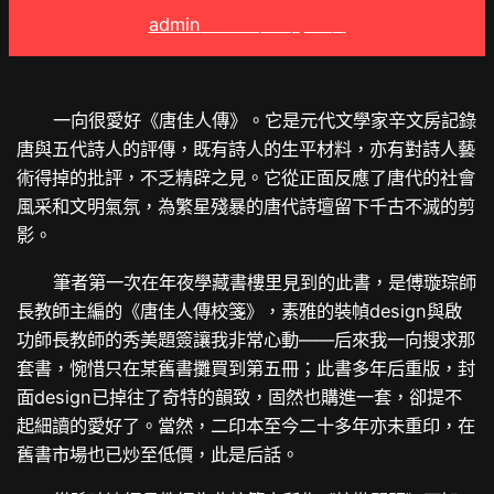
admin
2025 年 3 月 7 日
一向很愛好《唐佳人傳》。它是元代文學家辛文房記錄
唐與五代詩人的評傳，既有詩人的生平材料，亦有對詩人藝
術得掉的批評，不乏精辟之見。它從正面反應了唐代的社會
風采和文明氣氛，為繁星殘暴的唐代詩壇留下千古不滅的剪
影。
筆者第一次在年夜學藏書樓里見到的此書，是傅璇琮師
長教師主編的《唐佳人傳校箋》，素雅的裝幀design與啟
功師長教師的秀美題簽讓我非常心動——后來我一向搜求那
套書，惋惜只在某舊書攤買到第五冊；此書多年后重版，封
面design已掉往了奇特的韻致，固然也購進一套，卻提不
起細讀的愛好了。當然，二印本至今二十多年亦未重印，在
舊書市場也已炒至低價，此是后話。