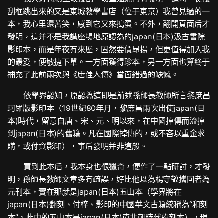
刮框跳出來的又是東城
教學
書店（位于東京）我曾見過的一
本，我心里還苦笑，感到它又來搗蛋。不外，翻開頁面后才
發明，這并不是我
講座場地
原認為的japan(日本)汲古書院
影印本，而是年夜有來歷，固然要價昂揚，但更值得加入我
的最愛，便敏捷下單。一方面獲得珍本，另一方面也算終于
補充了此前兩次與《唐佳人傳》當面錯過的缺憾。
依學界認知，原認為這即是前述孫師長教師所言黎庶昌
珂羅版影印本（19世紀80年月，黎庶昌兩次出使japan(日
本)時代，留意自唐、宋、元、明以來，在中國掉傳而流掉
到japan(日本)的舊籍。凡在國際掉傳的，或不吝以重金求
購，或付資影印），事后發明并非這般。
買到此本后，我本身也很獵奇，便作了一點研討，才發
明，孫師長教師文章多有疏誤，好比他以為楊守敬攜回者為
元刊本，實在那就是japan(日本)五山本（學界將在
japan(日本)翻刻、付梓、影印的中國華文古籍統稱為“和刻
本”，此中的五山本是japan(日本)南北朝時代的刻本），現