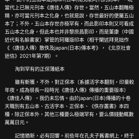
當代上已無元刊本《唐佳人傳》存世。當然，五山本翻雕極
精，亦可當元刊本之化身，也就是說，存世最好的便屬五山
本了；不外，五山本存世亦極罕有，而此影印本則又可看成
五山本之化身，但此本也并非黎庶昌影印，而是董康（中國
近代有名躲書家）掌管的珂羅版印本（相干闡述拜見拙作
《〈唐佳人傳〉散佚及japan(日本)傳本考》，《北京社會
迷信》2021年第7期）。
淘到罕有的正保薄紙本
雖有斬獲，不外，對正保本（系據活字本翻刻，印量較
年夜，成為很長一段時光《唐佳人傳》傳播的重要版本）
《唐佳人傳》，我仍未忘情。由於japan(日本)傳播的十卷
天職別有五山本、古活字本、正保本、《佚存叢書》本四
種，除正保本外，其他三種要么極端罕有，要么價錢動輒數
萬萬日元。
記憶猶新，必有回響。前些年在孔夫子舊書網上，終于