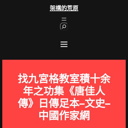
跳
架構的荒原
至
主
S
要
e
內
a
r
容
c
h
找九宮格教室積十余
年之功集《唐佳人
傳》日傳足本–文史–
中國作家網