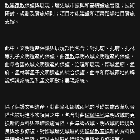
教學
家教
保護與展現；歷史城市振興和基礎設施晉陞；技術
研討、規劃及實施細則；項目才能建設和項
舞蹈場地
目實施
支撐。
此中，文明遺產保護與展現部門包含：對孔廟、孔府、孔林
等孔子文明遺產的保護，曲
家教
阜明故城文明遺產的保護，
曲阜魯國故城文明遺產的保護、治理和展現，鄒城孟廟、孟
府、孟林等孟子文明遺產的綜合保護，曲阜和鄒城兩地的解
說標識系統及孔孟文明數字展現系統。
除了保護文明遺產，對曲阜和鄒城兩地的基礎設施改革與晉
陞也被納進本次項目之中，包含對曲
瑜伽場地
阜明故城的更
換新的資料與基礎設施晉陞，曲阜魯故城、明故城的環境改
良與水系修復，對鄒城歷史城區的更
瑜伽教室
換新的資料與
基礎設施晉陞，鄒城古城區的環境改良與水系修復等。