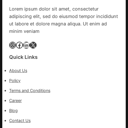
閃
險
Lorem ipsum dolor sit amet, consectetur
電
可
adipiscing elit, sed do eiusmod tempor incididunt
擊
超
中
ut labore et dolore magna aliqua. Ut enim ad
過
出
10%
minim veniam
毛
病
Instagram
Facebook
LinkedIn
X
車
秀
Quick Links
傳
醫
About Us
院
健
Policy
康
Terms and Conditions
檢
查
Career
長
Blog
送
院
Contact Us
治