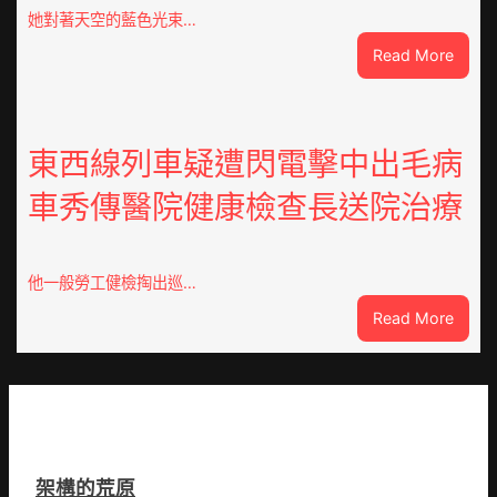
定
她對著天空的藍色光束…
陶：
:
Read More
冬
獸
日
皮
年
痣
夜
直
東西線列車疑遭閃電擊中出毛病
棚
徑
蔬
車秀傳醫院健康檢查長送院治療
逾
菜
20
生
厘
孩
米
子
他一般勞工健檢掏出巡…
癌
忙
:
Read More
秀
_
東
傳
中
西
醫
國
線
院
網
列
體
車
檢
疑
變
架構的荒原
遭
風