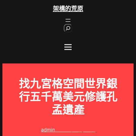
跳
架構的荒原
至
主
S
要
e
內
a
r
容
c
h
找九宮格空間世界銀
行五千萬美元修護孔
孟遺產
admin
2025 年 1 月 5 日