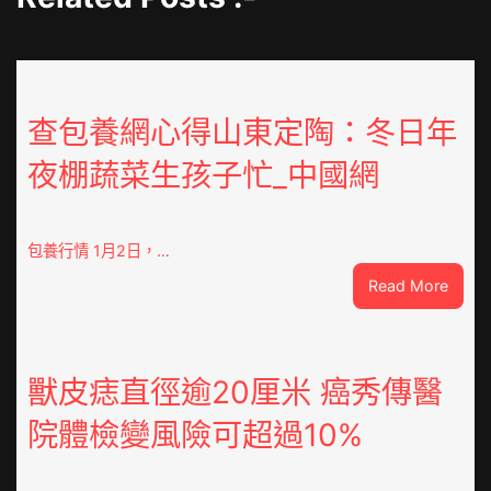
查包養網心得山東定陶：冬日年
夜棚蔬菜生孩子忙_中國網
包養行情 1月2日，…
:
Read More
查
包
養
網
獸皮痣直徑逾20厘米 癌秀傳醫
心
院體檢變風險可超過10%
得
山
東