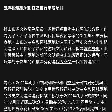
五年投進近9億 打造世行示范項目
據山東省文物局副局長、省世行項目辦主任周曉波介紹，作
為孔子、孟子兩位中國現代偉年夜哲學家的誕生地和重要棲
身地，山東的曲阜和鄒城兩地擁有眾多的歷史文
會議室出租
明遺產，也供給了豐富的游玩文明資源。但是
聚會場地
，由
于種種緣由，兩地的部門文明遺產未能獲得很好的保護，游
玩業對于當地的貢獻還有待進
個人空間
一個步驟進步。
為此，2011年4月，中國財政部和山
交流
東省當局分別與世
界銀行簽訂協議，決定應用世界銀行貸款對曲阜和鄒城兩地
的歷史文明遺產進行保護。協議于2011年9月正式失效，同
年10月正式開工建設。項目總投資8.73億元國民幣，此中
應用世界銀行貸款5000萬美元，約合3.33億元國民幣，國