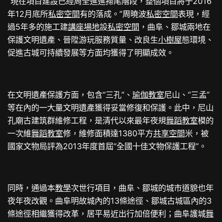
“現在項目建設已經周全進進掃尾階段，整個項目將于2016
年12月底所
私密空間
有的落成。”周曉波
私密空間
表現，經
過5年多的施工建
講座場地
設
私密空間
，曲阜、鄒城兩地在
保護文明遺產、晉陞游玩服務質量、改良生
小樹屋
態環境、
促進古城可持續發展等方面均獲得了明顯成效。
在文明遺產保護方面，包含“三孔”、
瑜伽教室
尼山、“三孟”
等在內的一大量文明遺產獲得妥當修復和保護。此中，尼山
孔廟古建筑群維修工程，是清代以來最年夜規
舞蹈教室
模的
一次維
舞蹈教室
修，維修面積達1380平方
共享空間
米，被
國家文物局評為2013年度首屆“全國十佳文物保護工程”。
同時，通過本
教學
次世行項目，曲阜、鄒城的城市道貌也年
夜年夜改觀。曲阜明故城內的13條途徑、鄒城古城區內的3
條途徑相繼獲得改革，居平易近出行加倍便利；曲阜護城
舞