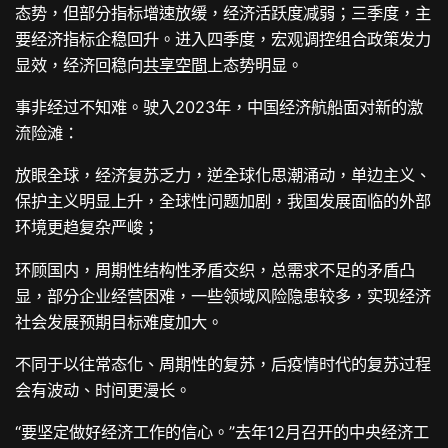
态势，但部分指标增速放缓，经济活跃度减弱；三季度，主
要经济指标企稳回升。进入四季度，宏观调控组合政策发力
显效，经济回稳向
共享空間
上态势明显。
事非经过不知难。驶入2023年，中国经济航船面对新的激
流险滩：
放眼全球，经济复苏乏力，逆全球化思潮涌动，单边主义、
保护主义明显上升，全球性问题加剧，我国发展面临的外部
环境更趋复杂严峻；
环顾国内，周期性结构性矛盾交织，总需求不足的矛盾凸
显，部分企业经营困难，一些领域风险隐患较多，实现经济
社会发展预期目标难度加大。
不同于以往常态化、周期性的复苏，后疫情时代的复苏过程
会有波动、时间更漫长。
“要坚定做好经济工作的信心。”去年12月召开的中央经济工