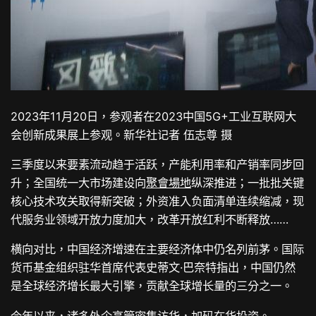
2023年11月20日，参观者在2023中国5G+工业互联网大
会创新成果展上参观。新华社记者 伍志尊 摄
三季度以来要素流动趋于活跃，产能利用率和产销率同步回
升；全国统一大市场建设向
聚會場地
纵深推进；一批批关键
核心技术攻关取得新突破；外资准入负面清单连续缩减，现
代服务业领域开放力度加大，改革开放红利不断释放……
横向对比，中国经济增速在主要经济体中仍名列前茅。国际
货币基金组织驻华首席代表史蒂文·巴奈特指出，中国仍然
是全球经济增长最大引擎，贡献全球增长量的三分之一。
今年以来，诸多外企高管密集访华，加码在华投资。