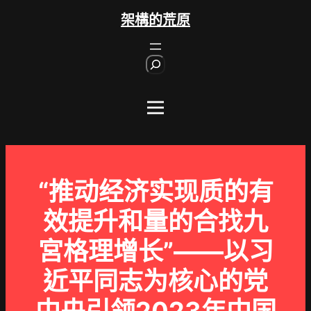
跳
架構的荒原
至
主
S
要
e
內
a
r
容
c
h
“推动经济实现质的有
效提升和量的合找九
宮格理增长”——以习
近平同志为核心的党