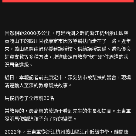
固然相距2000多公里，可是西湖之畔的浙江杭州蕭山區與
貢嘎山下的四川甘孜康定市因教導幫扶而走在了一路。近年
來，蕭山區經由過程援建講授樓、供給講授設備、遴派優良
師資支教等多種方法，增進康定市教導“軟”“硬”件周遭的狀
況周全進級。
近日，本報記者前去康定市，深刻該市被幫扶的黌舍，現場
清楚動人至深的教導幫扶故事。
馬俊韜考了全市前20名
當教員的，最高興的莫過于看到先生的生長和提高。王東軍
發明馬俊韜這孩子有了好的變更。
2022年，王東軍從浙江杭州蕭山區江南低級中學，離開康