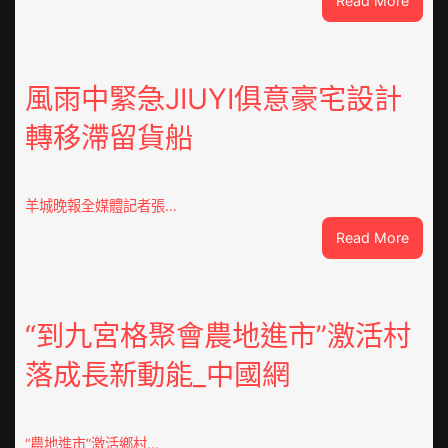
Read More
戰
爭
街
道：
風雨中緊急JIUYI俱意豪宅設計
新
轉移滯留貨船
時
期
文
明
羊城晚報全媒體記者張…
森
:
Read More
和
風
診
雨
所
中
家
緊
“到九宮格聚會農地進市”激活村
醫
急
科
落成長新動能_中國網
JIUYI
實
俱
行
意
站
豪
防
“農地進市”激活鄉村…