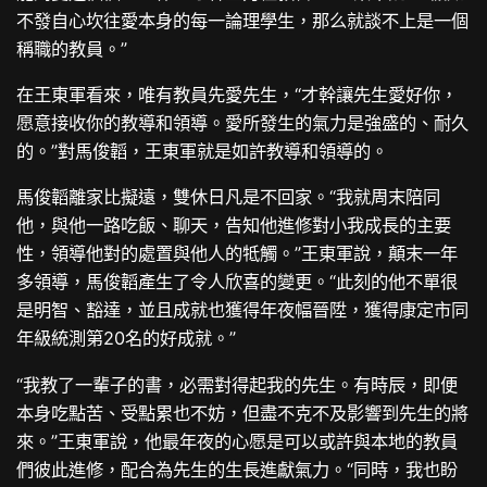
不發自心坎往愛本身的每一論理學生，那么就談不上是一個
稱職的教員。”
在王東軍看來，唯有教員先愛先生，“才幹讓先生愛好你，
愿意接收你的教導和領導。愛所發生的氣力是強盛的、耐久
的。”對馬俊韜，王東軍就是如許教導和領導的。
馬俊韜離家比擬遠，雙休日凡是不回家。“我就周末陪同
他，與他一路吃飯、聊天，告知他進修對小我成長的主要
性，領導他對的處置與他人的牴觸。”王東軍說，顛末一年
多領導，馬俊韜產生了令人欣喜的變更。“此刻的他不單很
是明智、豁達，並且成就也獲得年夜幅晉陞，獲得康定市同
年級統測第20名的好成就。”
“我教了一輩子的書，必需對得起我的先生。有時辰，即便
本身吃點苦、受點累也不妨，但盡不克不及影響到先生的將
來。”王東軍說，他最年夜的心愿是可以或許與本地的教員
們彼此進修，配合為先生的生長進獻氣力。“同時，我也盼