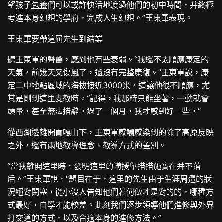
望孩子
包養
們可以或許快活地渡過他們的初中時間，并終極
考進本身幻想的學府，完成人生幻想。”王東軍表現。
王東軍要帶這屆先生到結業
聽王東軍的聲響，感到他有些衰弱。“我還不太順應康定的
天氣，前幾天又傷風了，還沒有完整康復。”王東軍說，康
定二中地點區域的海拔接近3000米，這讓他很不順應，尤
其是剛到這里支教時。“記得，我那時只能坐著，一動就會
頭暈，甚至無法措辭。過了一個月，我才感到好一些。”
從西湖邊離開貢嘎山下，王東軍感觸感染到的除了高原反映
之外，還有兩地教導理念、教導方式的差別。
“當我離開這里時，發明這里的講授舉措措施實在并不落
后。”王東軍說，“題目在于，這里的先生由于生涯周遭的狀
況絕對閉塞，從小沒人告知他們若何做才是對的的，哪種方
式最好，自學才能較差。此刻我們逐步領導他們進修與外界
打交道的方式，以及合適本身的進修方法。”