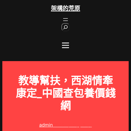
跳
架構的荒原
至
主
S
要
e
內
a
r
容
c
h
教導幫扶，西湖情牽
康定_中國查包養價錢
網
admin
2025 年 2 月 5 日