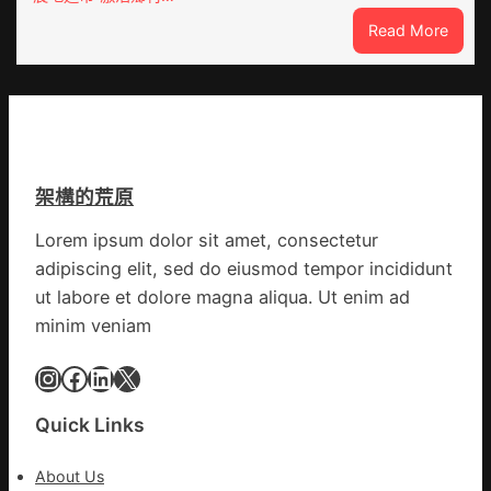
宅
疫
:
Read More
設
步
“到
計
隊
九
轉
高
宮
移
舉
格
滯
旗
聚
留
號
會
貨
的
架構的荒原
農
船
湊
地
集
Lorem ipsum dolor sit amet, consectetur
進
地
adipiscing elit, sed do eiusmod tempor incididunt
市”
激
ut labore et dolore magna aliqua. Ut enim ad
活
minim veniam
村
落
Instagram
Facebook
LinkedIn
X
成
長
Quick Links
新
動
About Us
能