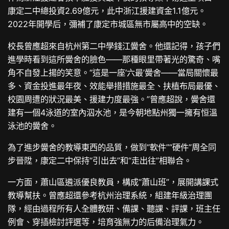
康定二中總投資2.69億元，此中浙江援建資金1.1億元。
2022年開學后，彌補了康定市城區無市屬高中的空缺。
校長曾應超來自杭州第二中學錢江黌舍。他還記得，孩子們
進學時看到這所黌舍的臉色——那種眼里帶著光的驚奇、嘴
角不自發上揚的笑意。“這是一座‘六最’黌舍——當局關懷最
多、資金投進最年夜、效能舉措措施最全、扶植布局最優、
校園周遭的狀況最美、援建力度最強。”曾應超說，黌舍還
建有一個4泳道的室內泅水池，是今朝地點州獨一擁有恒溫
泳池的黌舍。
為了進步黌舍的教導東西的品質，做到“軟件”“硬件”周全同
步晉陞，康定二中保持“引出去”和“走出往”相聯合。
一方面，蕭山區遴派優良教員，構成“蕭山班”，展開講課式
教導幫扶。曾應超還參考杭州治理系統，組建年級治理團
隊，經由過程所有人全體教研、備課、聽課、評課，班主任
例會、穿插檢討評選等，培育強無力的后備治理氣力。