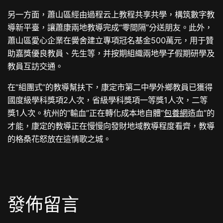
另一方面，蕭山區經由過程云上教程共享共學，構筑數字教
導新平臺，讓蕭康兩地教導完成“零間隔”分送朋友。此外，
蕭山區愛心企業在黌舍建立專項冠名基金500萬元，用于贊
助嘉獎優良教員、先生等，并按期組織兩地學子假期研學及
教員互訪交通。
在“組團式”的教導幫扶下，康定市第二中學外鄉教員已獲得
國度級學科獎項2人次，省級學科獎項一等獎1人次，二等
獎1人次。杭州的“輸血”正在轉化成本地自體“
包養網
造血”的
才能，康定的教導正在慢慢向發財地域教導程度看齊，教導
的格桑花怒放在這情歌之城。
發佈留言