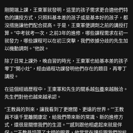
剛開端上課，王東軍就發明，這里的孩子需求更合適他們特
色的講授方式，只照料基本差的孩子或是基本好的孩子，都
沒措施讓他們配合提高。于是，王東軍便調劑之前的講授打
算。“中考就考一次，之前3年的進修，哪些課程需求在初一
就發力，哪些課程可以在初三突擊，我們依據分歧的先生加
以機動調劑。”他說。
除了日常上課外，晚自習的時光，王東軍也給基本差的孩子
零丁“開小灶”，經由過程功課發明他們存在的題目，再零丁
講授。
在這個經過歷程中，王東軍和先生的關系越
包養
來越融洽。
先生們對他也越來越承認。
“王教員的到來，讓我看到了更遼闊、更遠的世界。”“王教
員不遠千里離開康定，給我們帶來新的常識、新的進修方
式，還很是關懷我們的生涯。”“感到跟他相處起來就是伴
侶。”“王教員坦蕩了大師的眼界，他常常在課后跟我們說杭