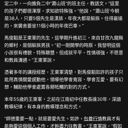
定二中，一向擔負二中“蕭山班”的班主任，教語文。“這里
的孩子們都很渾厚，求知欲特殊強。”他說，“‘蕭山班’今朝
是38人，只要5個先生是漢族，年夜大都是躲族。住得最遠
的，來黌舍要坐11個小時的年夜巴車。”
馬俊韜是王東軍的先生，這學期升進初三，來自甘孜九龍縣
的鄉村，是個躲族男孩。“初一剛開學的時辰，我發明這個
小孩很有禮貌、特殊聰慧，但成就平平、性情頑強，不愿意
和教員溝通。”王東軍說。
憑著多年的講授經歷，王東軍清楚，對馬俊韜如許的孩子只
能用真情關愛感動他，領導他學會寬容、學會互愛、要有幻
想，輔助他學會處置各類牴觸的對的方式。
本年55歲的王東軍，之前在江南初中任教長達30年，深諳
教導紀律，有本身的教導理念和方式。
“師德重要一點，就是要愛先生。如許，
包養行情
教員才有
能夠愛這個個人工作，才幹盡力往教書。”王東軍說，“假如