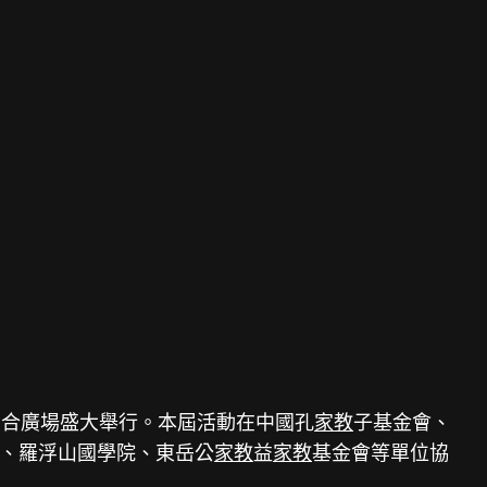
六合廣場盛大舉行。本屆活動在中國孔
家教
子基金會、
、羅浮山國學院、東岳公
家教
益
家教
基金會等單位協