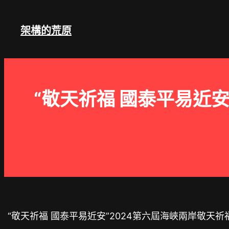
跳
至
架構的荒原
主
要
內
容
“敬天祈福 國泰平易近
“敬天祈福 國泰平易近安”2024第六屆海峽兩岸敬天祈