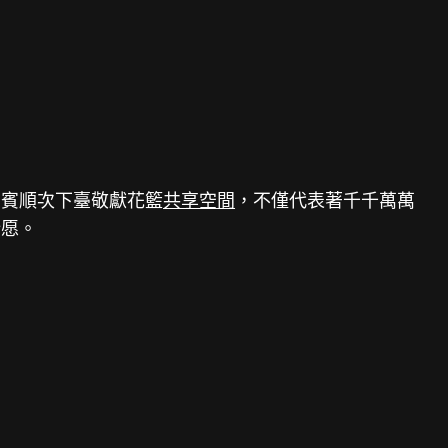
嘉賓順次下臺敬獻花籃
共享空間
，不僅代表著千千萬萬
祈愿。