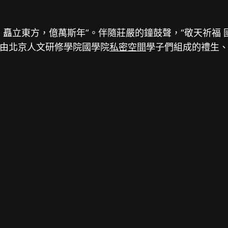
矗立東方，億萬斯年”。伴隨莊嚴的鐘鼓聲，“敬天祈福 國
由北京人文研修學院國學院
私密空間
學子們組成的禮生