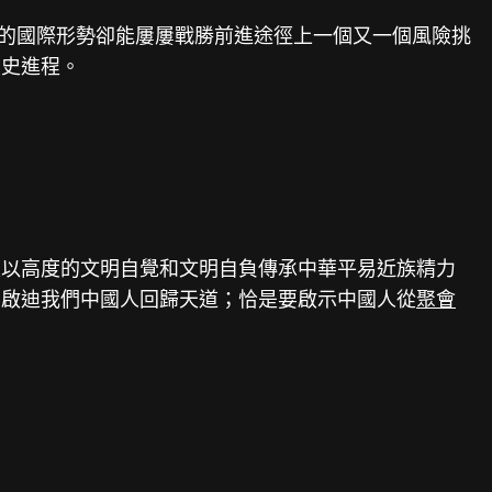
幻的國際形勢卻能屢屢戰勝前進途徑上一個又一個風險挑
歷史進程。
是以高度的文明自覺和文明自負傳承中華平易近族精力
要啟迪我們中國人回歸天道；恰是要啟示中國人從
聚會