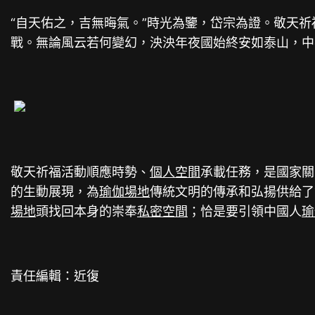
“自天佑之，吉無晦氣。”時光為鑒，岱宗為證。敬天
戰。無論風云若何變幻，泱泱年夜國始終安如泰山，中
敬天祈福活動順應時勢、
個人空間
承載任務，是國家關
的生動展現，為
瑜伽場地
傳統文明的傳承和弘揚供給了
場地
頭找回本身的崇奉
私密空間
；恰是要引領中國人
瑜
責任編輯：近復