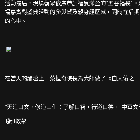
活動最后，現場觀眾依序恭請福氣滿盈的“五谷福袋”
場嘉賓對盛典活動的參與感及親身經歷感，同時在后期
的心中。
在當天的論壇上，蔡恒奇院長為大師做了《自天佑之，
“天道曰文，修道曰化；了解曰智，行道曰德。”中華
1對1教學