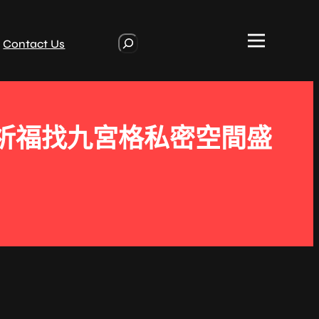
S
Contact Us
e
a
r
c
h
天祈福找九宮格私密空間盛