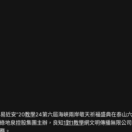
易近安”20
教學
24第六屆海峽兩岸敬天祈福盛典在泰山
綠地泉控股集團主辦，良知
1對1教學
網文明傳播無限公司
務。