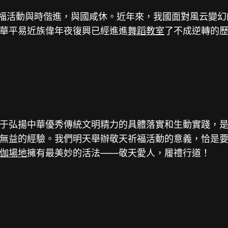
祈福活動與時偕進，與國咸休。近年來，我國面對風云變
華平易近族偉年夜復興已經進進
舞蹈教室
了不成逆轉的
于弘揚中華優秀傳統文明精力的具體落實和生動實踐，
無益的經驗。我們明天舉辦敬天祈福活動的意義，恰是
伽場地
擁有最美妙的活法——敬天愛人，履禮行道！