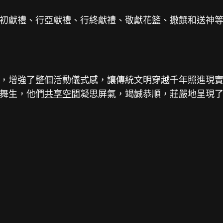
初獻禮、行亞獻禮、行終獻禮、敬獻花籃、撤饌和送神
，增強了整個活動儀式感，讓傳統文明穿越千年照進現
舞生，他們
共享空間
凝思屏氣，竭誠恭順，莊嚴地呈現