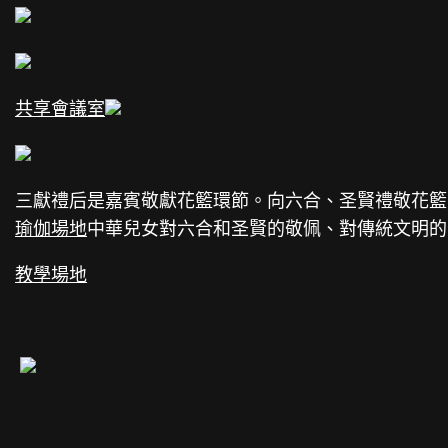
共享會議室
三獻禮后是嘉賓敬獻花籃環節。向六合、圣賢禮敬花籃
瑜伽場地
中華兒女對六合和圣賢的敬佩、對傳統文明的
教學場地