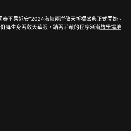
泰平易近安”2024海峽兩岸敬天祈福盛典正式開始。
、佾舞生身著敬天華服，踏著莊嚴的程序漸漸
教學場地