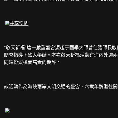
共享空間
“敬天祈福”這一嚴重盛會源起于國學大師曾仕強師長教
間
會指導下盛大舉辦。本次敬天祈福活動有海內外逾兩
同這份質樸而高貴的期許。
該活動作為海峽兩岸文明交通的盛會，六載年齡繼往開