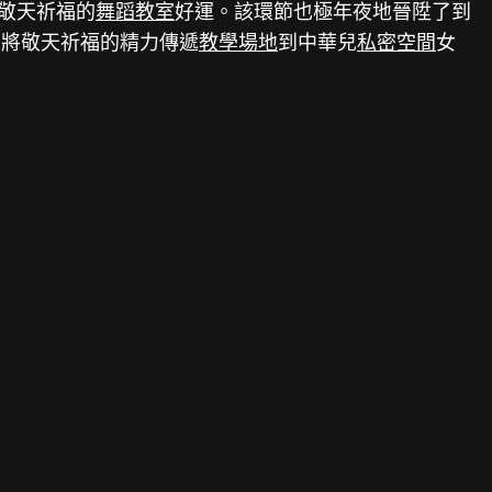
敬天祈福的
舞蹈教室
好運。該環節也極年夜地晉陞了到
，將敬天祈福的精力傳遞
教學場地
到中華兒
私密空間
女