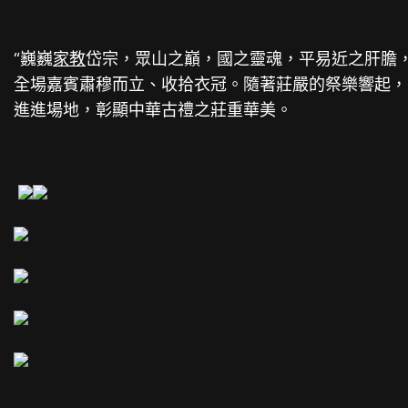
“巍巍
家教
岱宗，眾山之巔，國之靈魂，平易近之肝膽，
全場嘉賓肅穆而立、收拾衣冠。隨著莊嚴的祭樂響起，
進進場地，彰顯中華古禮之莊重華美。