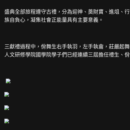
盛典全部旅程遵守古禮，分為迎神、奠財寶、進俎、行
族自負心，凝集社會正能量具有主要意義。
三獻禮過程中，佾舞生右手執羽，左手執龠，莊嚴起舞
人文研修學院國學院學子們已經連續三屆擔任禮生、佾