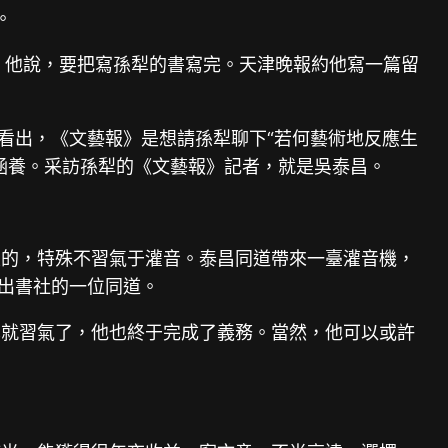
。
，他說，要把寫孫犁的書寫完。天津晚報約他寫一篇留
看出，《文藝報》是想請孫犁聊下“若何藝術地反應生
涵養。采訪孫犁的《文藝報》記者，就是吳泰昌。
談的，特殊不習氣于灌音。泰昌同道帶來一臺灌音機，
藝出書社的一位同道。
也就習氣了，他也終于完成了義務。當然，他可以或許