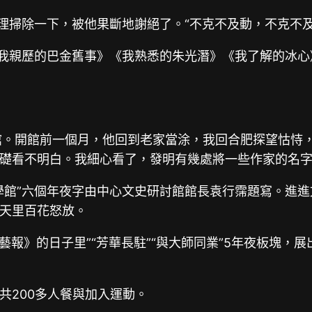
整理掃除一下，被他果斷地謝絕了。“不克不及動，不克不
《我親歷的巴金舊事》《我熟悉的朱光潛》《我了解的冰
縣開館。開館前一個月，他回到老家當涂，我回合肥探望怙
礎看不明白。我細心看了，發明有幾處將一些作家的名
學館”六個年夜字由中心文史研討館館長袁行霈題寫。進
天里百花怒放。
文藝報》的日子里”“芳華長駐”“與大師同業”5年夜板塊
共200多人餐與加入運動。