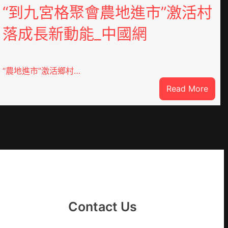
“到九宮格聚會農地進市”激活村
落成長新動能_中國網
“農地進市”激活鄉村…
:
Read More
“到
九
宮
格
聚
YI
會
農
地
進
Contact Us
市”
激