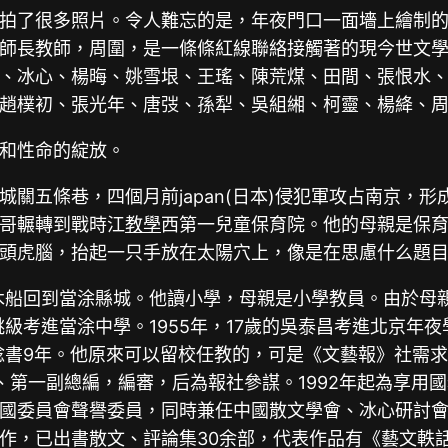
拍了很多照片。令人難忘的是，年夜門口一面墻上繪制
師長教師，周圍，是一條條紅線聯絡接觸著的現今世文
、冰心、楊晦、姚雪垠、王瑤、陳荒煤、田間、張恨水
趙樸初、張光年、唐弢、孫犁、吳組緗、柯靈、楊絳、
和性命的綻放。
縣城關五條巷，四個月前japan(日本)侵犯軍攻占南京，
哥輾轉到戰時江
教學
西第一兒童保育院。他的母親是保
頭虎腦，抬起一只手放在太陽穴上，像是在思慮什么題
乘木船回到當涂縣城。他讀小學，母親是小學教員。由於母
他跳級考進當涂中學。1955年，17歲的吳泰昌考進北京
后唸書9年。他原來可以留校任教的，可是《文藝報》社需
編、第一副總編，編審，后為報社參謀。1992年起為享用
國委員會聲譽委員，同時兼任中國散文學會、冰心研討
列寫作，已出書散文、評論集30余部，代表作品有《藝文