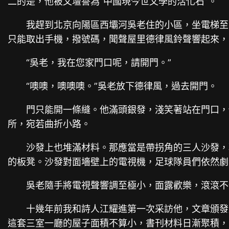
二的是，他被文壇譽為“中國現今世文學的活化石”。
我趕到北京向陽區西壩河吳老住的小區，坐電梯至
只能取出手機，撥號碼，聞聲屋里德律風鈴聲響起來，
“吳老，我在您家門口呢，請開門。”
“噢噢，噢噢噢。”吳老放下德律風，過去開門。
門只能開一條縫。他滿頭銀發，淺笑著站在門口，
所，宛若曲折小路。
沙發上也堆滿材料。那應當是帶拐角的三人沙發，
的板凳。沙發對面墻壁上的電視機，足球隊員們依然劇
吳老隨手將電視聲響調至極小，面露歡樂，滾滾不
十幾年前我和詩人江耀進第一次采訪他，文章頒發
這套三室一廳的屋子面積不算小，書刊材料日漸聚積，