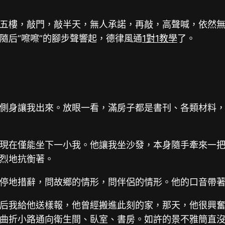
五樓，敲門，敲半天，無人承諾，再敲，高聲喊，依然
隨后“嚓嚓”的腳步聲響起，德律風通
1對1教學
了。
側身讓我出來。放眼一看，滿房子都是書刊、各類材料
現在僅能坐下一小我。他讓我坐沙發，本身隨手牽來一
烈地抗衡著。
停地措辭，問故鄉的情形，問伴侶的情形。他的口音帶
后我給他送樣報，他曾經搬進此刻的家，那天，他很興
曲折小路通向衛生間、臥室、書房。如許的景不雅簡直