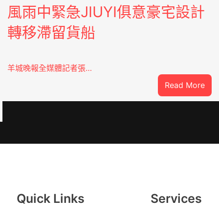
風雨中緊急JIUYI俱意豪宅設計
轉移滯留貨船
羊城晚報全媒體記者張…
:
Read More
風
雨
中
緊
急
：
JIU
俱
意
豪
Quick Links
Services
宅
設