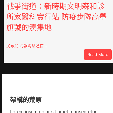
戰爭街道：新時期文明森和診
所家醫科實行站 防疫步隊高舉
旗號的湊集地
民眾網·海報消息通信…
:
Read More
戰
爭
街
道
新
時
期
架構的荒原
文
明
Lorem ipsum dolor sit amet, consectetur