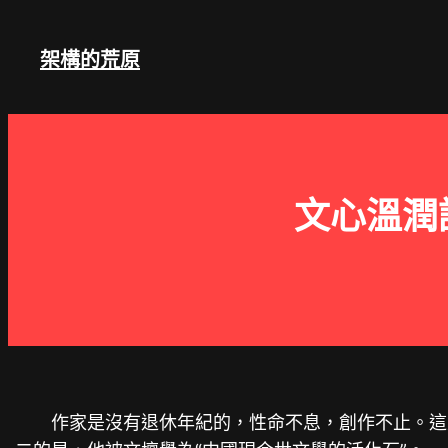
跳
至
架構的荒原
主
要
內
容
文心溫潤
作家是沒有退休年紀的，性命不息，創作不止。這