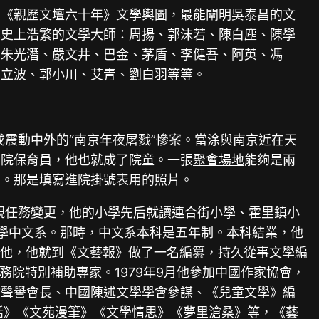
的《親歷文壇六十年》文學輿圖，最能闡明吳泰昌的文
學史上浩繁的文學大師：周揚、郭沫若、陳白塵、陳學
、朱光潛、嚴文井、巴金、茅盾、李健吾、阿英、馮
周立波、郭小川、艾青、劉白羽等等。
形成震動中外的“南京年夜屠戮”慘案。當涂與南京近在天
育院保育員，他也就成了院童。一張
聚會場地
能夠是兩
目。那是填寫進院掛號表用的照片。
親任務變更，他的小學先后就讀連合街小學、霍里鎮小
年夜學中文系。那時，中文系本科是五年制。本科結業，他
求他，他就到《文藝報》做了一名編纂，持久從事文學編
國務院特別補助專家。1979年9月他參加中國作家協會，
會聲譽會長、中國陳述文學學會參謀、《兒童文學》編
軼話》《文苑漫筆》《文學情思》《夢里滄桑》等，《藝