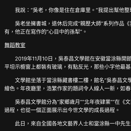
我說：“吳老，你像是住在倉庫里。”我提出幫他
吳老坐擁書城，退休后完成“親歷大師”系列作品
有，他正在寫作的“心目中的孫犁”。
舞蹈教室
2019年11月10日，吳泰昌文學館在安徽當涂
平坦示櫥窗上都裝有玻璃，有點反光，那些小字他最基
文學館坐落于當涂縣藏書樓二樓，館名“吳泰昌文
繪色。年夜廳里，浩繁作家的題詞令人線人一新，如春
吳泰昌文學館分為“家鄉歲月”“北年夜肄業”“在《
過程，也從一個正面展示出今世文學的成長過程。
此日，來自全國各地文藝界人士和當涂縣一中先生