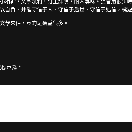
小精幹，文字流利，訂正詳明，耐人尋味。讀者用很少
以自負，并能守信于人，守信于后世，守信于迷信，標
文學來往，真的是獲益很多。
位標示為
*