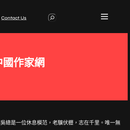
S
Contact Us
e
a
r
c
h
中國作家網
，吳總是一位休息模范，老驥伏櫪，志在千里。唯一無