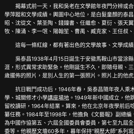
揭幕式前一天，我和吳老在文學館年夜門分辨或合
學萍蹤和文學成績。輿圖中心地位，是白髮童顏的泰昌
昭、沈從文、葉圣陶、錢鐘書、任繼愈、夏衍、張天翼
牧、陳涌、李一氓、陽翰笙、曹禺、臧克家、王任叔、
這每一條紅線，都有著出色的文學故事、文學成績
吳泰昌1938年4月15日誕生于安徽馬鞍山市當涂
涯，形式異常求助緊急。他剛誕生不久，即隨母親、三
歲擺佈的照片，是別人生的第一張照片。照片上的他虎
抗日戰鬥成功后，1946年春，吳泰昌隨年夜人
學、城關修才小學
講座場地
。1949年新中國成立，
留校讀研，1964年結業。算來，他在北京年夜學前
纂任務。1984年至1998年，他擔負《文藝報》副總
為中國作協第五、六屆全國委員會委員，第七至九屆全
委等。他親歷文壇60多年，暮年保持“親歷大師”系