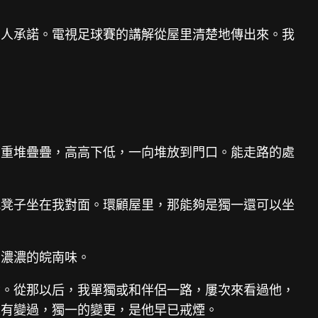
無人承諾。電視足球賽的講解從屋里清楚地傳出來。我
，重堆疊疊，高高下低，一向堆放到門口。能走路的處
把凳子坐在我對面。環顧屋里，那能夠是獨一還可以坐
著濃濃的皖南味。
奮。從那以后，我單獨或和伴侶一路，屢次來看過他，
沒有變過，獨一的變更，是他早已戒煙。