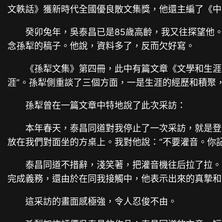
文軼話》獲新時代全國優良散文集獎，他還主編了《中國
癸卯兔年，吳泰昌已是85歲高齡，我又往探望他
念孫犁的稿子。他說，資料多了，反而欠好寫。
《孫犁文集》第四冊，此中有篇文章《文學和生涯
涯”。孫犁側重談了三個方面，一是生涯的經歷和積聚
孫犁曾在一篇文章中特地說了此次采訪：
本年春天，泰昌同道對我停止了一次采訪，就是登
放在我們對面坐的方桌上。我對他說：“不要灌音。你
泰昌同道不措辭，淺笑著，把灌音機往后拉了拉。
完成義務，還由於在同我接觸中，他表示出來的真摯和
這采訪的畫面感極強，令人忍俊不由。