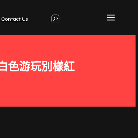
S
Contact Us
e
a
r
c
h
”白色游玩別樣紅