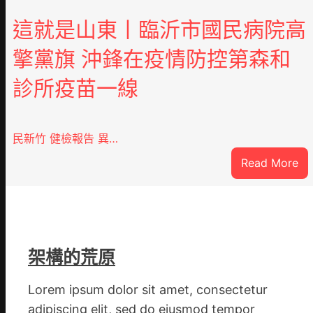
這就是山東丨臨沂市國民病院高
擎黨旗 沖鋒在疫情防控第森和
診所疫苗一線
民新竹 健檢報告 異…
:
Read More
這
就
是
山
東
架構的荒原
丨
臨
Lorem ipsum dolor sit amet, consectetur
沂
adipiscing elit, sed do eiusmod tempor