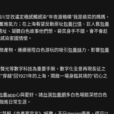
；往四川甘孜瀘定橋感觸感染“年夜渡橋橫“我是裴奕的媽媽，
取奮進氣力；在上海看望反動原址
包養行情
、巨人舊
包養
動遺址、凝聽白色故事他們想，裴奕身手不錯，會不會趁
觸感染家國情懷。
文旅產物，連續晉陞白色游玩的吸引
包養妹
力、影響
包養
體聲光等數字科技為重要手腕，數字化全景再現長征之
穿越”回1921年的上海，開啟一場身臨其境的“初心之
包養app
心與愛好。諸
台灣包養網
多白色場館深挖白色
融進日常生涯。
‘草擬《共產黨宣言》’紙雕，不只design優美，還可以