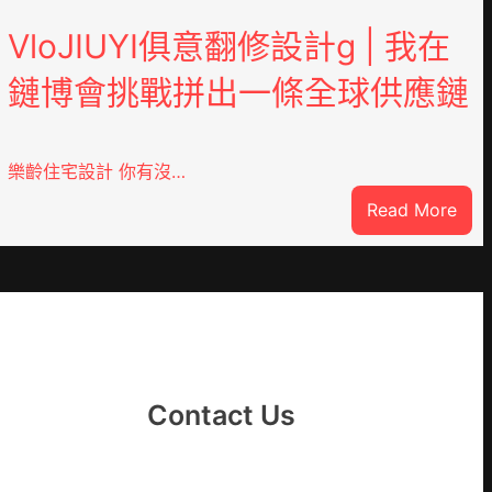
VloJIUYI俱意翻修設計g | 我在
鏈博會挑戰拼出一條全球供應鏈
樂齡住宅設計 你有沒…
:
Read More
VloJ
DER
俱
意
翻
修
設
計
Contact Us
g
|
我