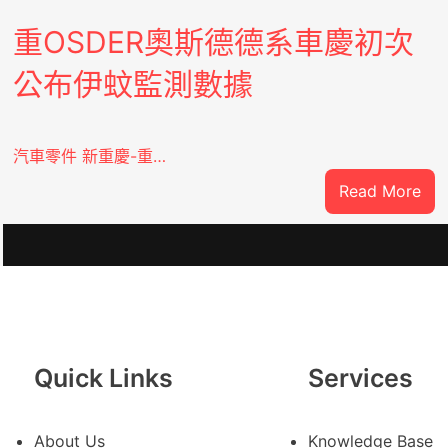
重OSDER奧斯德德系車慶初次
公布伊蚊監測數據
汽車零件 新重慶-重…
:
Read More
重
OS
奧
斯
德
德
系
Quick Links
Services
車
慶
初
About Us
Knowledge Base