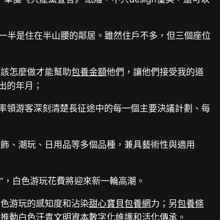
一半是住在半山腰的鄰居。雖然住戶不多，但三個座位
道該怎麼做才能幫助
包養金額
他們，讓他們接受我的道
出的年月；
，率領游客深刻清楚長征途中的每一個主要決議計劃、每
衣飾、潮玩、日用品等多個品種，兼具藝術性與適用
軍”，白色游玩花費將迎來新一輪高潮。
白色游玩的感知度和沾染
甜心寶貝包養網
力；另
包養條
，推動白色汗青文明資本數字化維護和活化傳承。