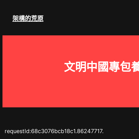
跳
至
架構的荒原
主
要
內
容
文明中國專包養
requestId:68c3076bcb18c1.86247717.