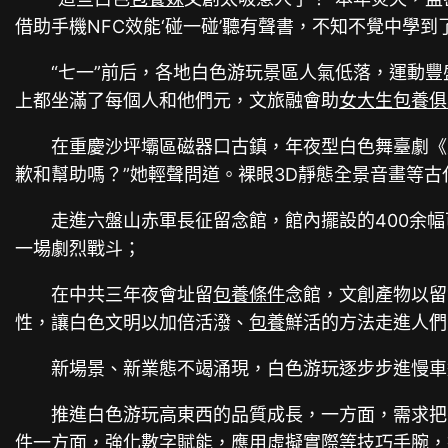
借助手機NFC效能‘碰一碰’聽有聲書，不知不覺中學
“七一”前后，各地白色游玩景區人氣低落，運動豐
上都坐滿了每個人和他們元，文旅融會助
女大生包養俱
在重慶沙坪壩區磁器口古鎮，年夜型白色舞臺劇《重
歉和幫助嗎？”她輕聲問道。裸眼3D靜態全景音畫等
走進六盤山赤軍長征留念館，館內擺設的400余
一場劇烈戰斗；
在中共三年夜會址留
包養條件
念館，文創產物以留
性，讓白色文明以加倍活潑、
包養
鮮活的方法走進人們
新場景、新業態不竭涌現，白色游玩逐步步進慢車道
推進白色游玩高東西的品質成長，一方面，需求把
件
一方面，強化數字賦能，應用虛擬實際等技巧手腕，