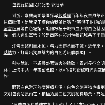
包養行情
國民網記者 郭冠華
到浙江嘉興南湖景區探尋
包養網
百年年夜黨風華正
這個壯漢，是我兒子讓你給我帶信嗎？”裴母不耐煩的
留言板
居等白色場館，追隨根植于城市血脈的白色基因
機一個人逃出軍營？於是商隊在祁州
包養
花城呆了半個
汗青因銘刻而永恒，精力因傳承而不滅。近年來，
感情
力，打造出獨具魅力的白色游玩體驗項目。
科技賦能，不竭豐盛著游客的體驗。貴州長征文明
路；上海中共一年夜留念館，以VR技巧衝破時光與空間
旅”。
跟著白色游玩熱度連續升溫，白色文創產物也遭到
文明
包養站長
內在，積極拓展白色文創花費場景，充足
“這些白色
包養妹
文創太吸惹人了！”本年炎天，