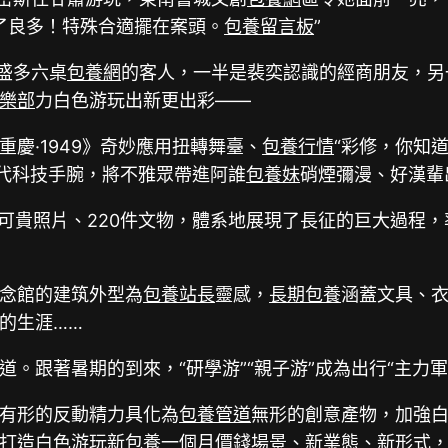
到了良多！特殊合適擺在案頭。
包養留言板
”
盛多六桌
包養網
的客人，一半是裴奕認識的經商朋友，另
樂部
力白色游玩出新更出彩——
慶·1949》奇妙應用扭轉舞臺、
包養行情
“彩修，你知
古代科技手腕，將不雅眾帶進阿誰
包養妹
硝煙彌漫、好漢輩
幅可貴照片、220件文物，體系地展現了長征的巨大過程
念館的建筑外型為
包養站長
靈感，
長期包養
涵蓋文具、
的生涯……
。跟著暑期的到來，“研學游”“親子游”成為出行“主力
有形的反動精力具化為
包養管道
無形的創意產物，加強
打造白色游玩新
包養一個月價錢
場景、新業態、新形式