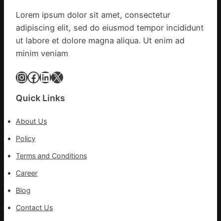
波
搶
沂
拉
險
Lorem ipsum dolor sit amet, consectetur
市
輸
救
adipiscing elit, sed do eiusmod tempor incididunt
國
進
災
民
ut labore et dolore magna aliqua. Ut enim ad
病
minim veniam
院
高
Instagram
Facebook
LinkedIn
X
擎
黨
Quick Links
旗
沖
About Us
鋒
在
Policy
疫
Terms and Conditions
情
防
Career
控
Blog
第
森
Contact Us
和