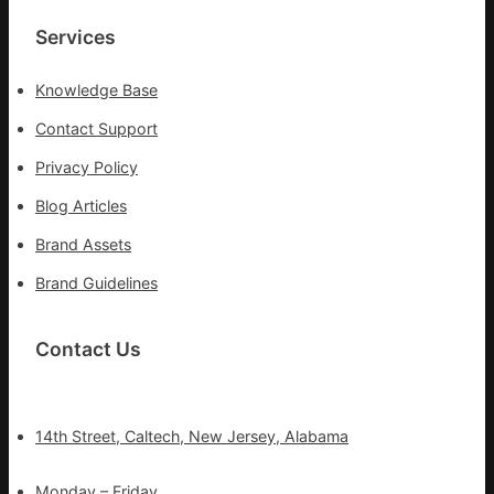
診
所
Services
疫
苗
Knowledge Base
一
線
Contact Support
Privacy Policy
Blog Articles
Brand Assets
Brand Guidelines
Contact Us
14th Street, Caltech, New Jersey, Alabama
Monday – Friday