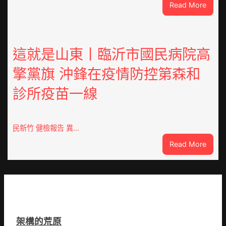
:
Read More
訪
噴
談
鼻
｜
港
預
啟
這就是山東丨臨沂市國民病院高
字
動
當
擎黨旗 沖鋒在疫情防控第森和
戒
先、
備
關
診所疫苗一線
狀
口
態
前
秀
移
傳
民新竹 健檢報告 異…
各
醫
地
:
Read More
院
各
這
健
部
就
康
門
是
檢
盡
山
查
心
東
防
盡
丨
伊
力
架構的荒原
臨