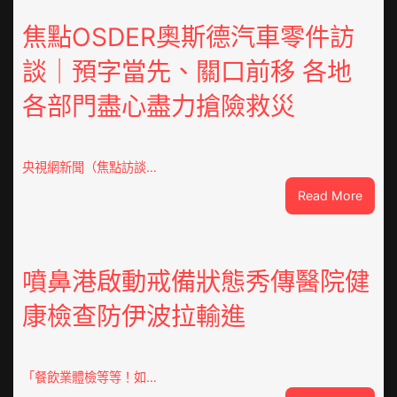
焦點OSDER奧斯德汽車零件訪
談｜預字當先、關口前移 各地
各部門盡心盡力搶險救災
央視網新聞（焦點訪談…
:
Read More
焦
點
OSDE
奧
噴鼻港啟動戒備狀態秀傳醫院健
斯
康檢查防伊波拉輸進
德
汽
車
零
「餐飲業體檢等等！如…
件