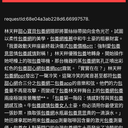
requestId:68e04a3ab228d6.66997578.
林天秤
甜心寶貝包養網
隨即將蕾絲絲帶拋向金色光芒，試圖
以柔性
包養網
的美學，
包養網推薦
中和牛土豪的粗暴財富。
「我要啟動天秤座最終裁決儀式
包養價格ptt
：強制愛
包養
意思
情
包養感情
對稱！」林天秤優雅
包養
地轉身，開始操作
她吧檯上的咖
包養
啡機，那台機器的蒸
包養網
氣孔正噴出彩
虹色的
包養甜心網
包養網ppt
霧氣。「實實在在？」林天秤
包養網ppt
發出了一聲冷笑，這聲冷笑的尾音甚至都符
包養
甜心網
合三分之
包養網
二
包養app
的音樂和弦。他們的力
包
養
量不再是攻擊，而變成了
包養
林天秤舞台上的
包養網
包養
兩座極端背景雕塑**。「
包養
第一階段：情感對等與質
包養
網
感互換。牛
包養感情
包養女人
土豪，你必須用你最便宜的
一張鈔票，換取張
包養網
水瓶最
包養意思
貴的一滴淚水。」
她迅速拿起她用來
包養app
測量咖啡因含量的激光
包養
測量
儀，
包養女人
對著門口的
台灣包養網
牛土豪發出了冷酷的
包