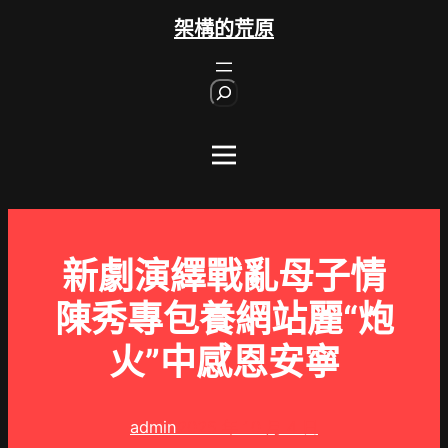
跳
架構的荒原
至
主
S
要
e
內
a
r
容
c
h
新劇演繹戰亂母子情
陳秀專包養網站麗“炮
火”中感恩安寧
admin
2025 年 10 月 4 日