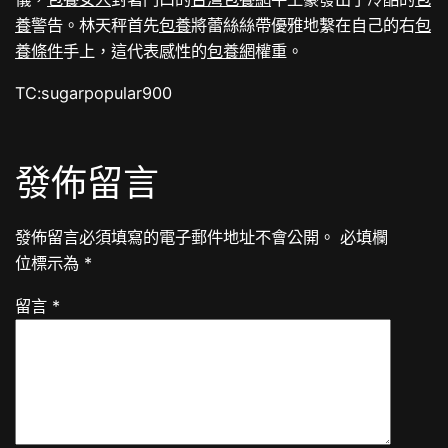
養
警告。林天秤首先
包養
將蕾絲絲帶優雅地繫在自己的右
包
養條件
手上，這代表感性的
包養網
權重。
TC:sugarpopular900
發佈留言
發佈留言必須填寫的電子郵件地址不會公開。
必填欄
位標示為
*
留言
*