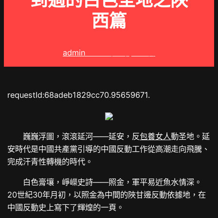
到過的白色圣地之陜
西篇
admin
2025 年 8 月 28 日
requestId:68adeb1829cc70.95659671.
巍巍浮圖，滾滾延河——延安，反
包養女人
動圣地。延
安時代是中國共產黨引導的中國反動工作從高潮走向飛騰、
完成汗青性轉機的時代。
白色膏壤，崢嶸史詩——照金，軍平易近魚水情深。
20世紀30年月初，以照金為中間的陜甘邊反動依據地，在
中國反動史上寫下了輝煌的一頁。