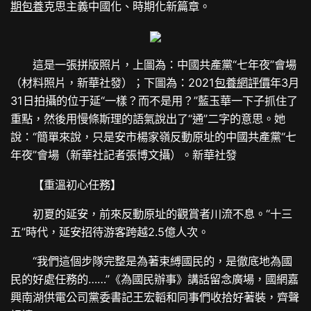
期包養
克思主義中國化、時期化新篇章。
這是一張拼版照片，上圖為：中國共產黨“七年夜”會場
（材料照片，新華社發）；下圖為：2021
包養網評價
年3月
31日拍攝的位于延“一樣？而不是用？”藍玉華一下子抓住了
重點，然後用慢條斯理的語氣說出了“通”二字的意思。她
說：“簡單來說，只是安市楊家嶺反動原址的中國共產黨“七
年夜”會場（新華社記者張博文攝）。新華社發
【重溫初心任務】
初夏的延安，前來反動原址的觀賞者川流不息。“十三
五”時代，延安招待游客跨越2.5億人次。
“我們這個步隊完整是為著束縛國民的，是徹底地為國
民的好處任務的……”《為國民辦事》講話留念廣場，國網嘉
興南湖供電公司黨委書記王宏韜和同事們收拾好著裝，齊聲