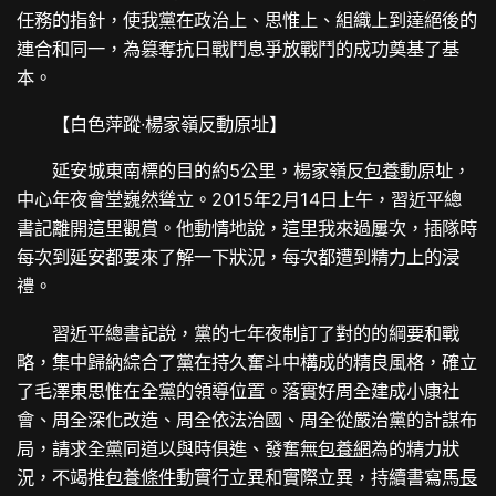
任務的指針，使我黨在政治上、思惟上、組織上到達絕後的
連合和同一，為篡奪抗日戰鬥息爭放戰鬥的成功奠基了基
本。
【白色萍蹤·楊家嶺反動原址】
延安城東南標的目的約5公里，楊家嶺反
包養
動原址，
中心年夜會堂巍然聳立。2015年2月14日上午，習近平總
書記離開這里觀賞。他動情地說，這里我來過屢次，插隊時
每次到延安都要來了解一下狀況，每次都遭到精力上的浸
禮。
習近平總書記說，黨的七年夜制訂了對的的綱要和戰
略，集中歸納綜合了黨在持久奮斗中構成的精良風格，確立
了毛澤東思惟在全黨的領導位置。落實好周全建成小康社
會、周全深化改造、周全依法治國、周全從嚴治黨的計謀布
局，請求全黨同道以與時俱進、發奮無
包養網
為的精力狀
況，不竭推
包養條件
動實行立異和實際立異，持續書寫馬
長