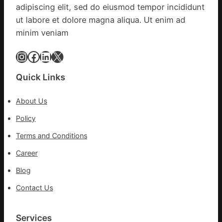
adipiscing elit, sed do eiusmod tempor incididunt
秀
移
傳
ut labore et dolore magna aliqua. Ut enim ad
各
醫
地
minim veniam
院
各
健
Instagram
Facebook
LinkedIn
X
部
康
門
檢
盡
Quick Links
查
心
防
盡
About Us
伊
力
波
Policy
搶
拉
險
Terms and Conditions
輸
救
進
災
Career
Blog
Contact Us
Services