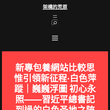
跳
架構的荒原
至
主
S
要
e
內
a
r
容
c
h
新專包養網站比較思
惟引領新征程·白色萍
蹤｜巍巍浮圖 初心永
照——習近平總書記