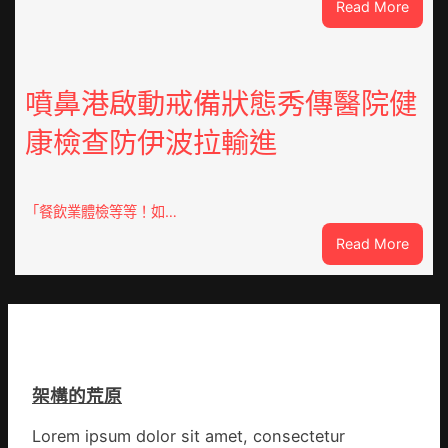
:
Read More
年
焦
擬
點
編
OSDE
族
奧
噴鼻港啟動戒備狀態秀傳醫院健
譜
斯
組
康檢查防伊波拉輸進
德
億
汽
嵐
車
辦
零
「餐飲業體檢等等！如…
公
件
室
:
Read More
訪
設
噴
談
計
鼻
｜
英
港
預
歌
啟
字
隊
動
當
續
戒
先、
鄉
架構的荒原
備
關
情
狀
口
Lorem ipsum dolor sit amet, consectetur
態
前