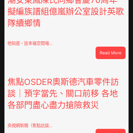
擬編族譜組億嵐辦公室設計英歌
隊續鄉情
他知道，這幸福空間場…
:
Read More
潮
安
東
鳳
焦點OSDER奧斯德汽車零件訪
陳
談｜預字當先、關口前移 各地
氏
同
各部門盡心盡力搶險救災
鄉
會
慶
70
央視網新聞（焦點訪談…
周