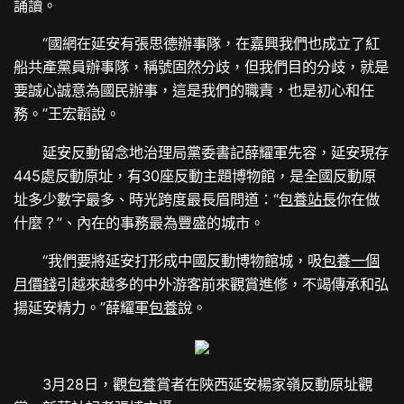
誦讀。
“國網在延安有張思德辦事隊，在嘉興我們也成立了紅
船共產黨員辦事隊，稱號固然分歧，但我們目的分歧，就是
要誠心誠意為國民辦事，這是我們的職責，也是初心和任
務。”王宏韜說。
延安反動留念地治理局黨委書記薛耀軍先容，延安現存
445處反動原址，有30座反動主題博物館，是全國反動原
址多少數字最多、時光跨度最長眉問道：“
包養站長
你在做
什麼？”、內在的事務最為豐盛的城市。
“我們要將延安打形成中國反動博物館城，吸
包養一個
月價錢
引越來越多的中外游客前來觀賞進修，不竭傳承和弘
揚延安精力。”薛耀軍
包養
說。
3月28日，觀
包養
賞者在陜西延安楊家嶺反動原址觀