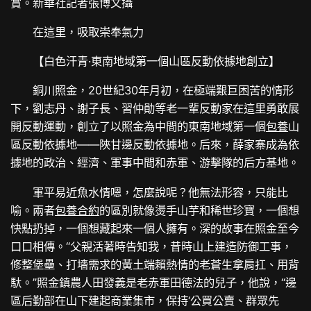
賞。新華社記者張博文攝
在這里，吸取崇奉氣力
【白色汗青·東南地域第一個山區反動依據地創立】
銅川照金，20世紀30年月初，在極端艱巨困苦的情形
下，劉志丹、謝子長、習仲勛等老一輩反動家在這里勇敢展
開反動運動，創立了以照金為中間的東南地域第一個
包養
山
區反動依據地——陜甘邊反動依據地。后來，薛家寨成為依
據地的政治、經濟、軍事中間和赤軍、游擊隊的后方基地。
軍平易近魚水情嗯，怎麼說呢？他無法形容，只能比
喻。兩者
包養合約
的區別就像燙手山芋和稀世珍寶，一個想
快點扔掉，一個想藏起來一個人擁有。深的故事在照金至今
口口相傳。“父親活著時告知我，昔時山上建造防御工事，
修整堡壘、打墻需求的黃土端賴熱情的老蒼生拿肩扛、用背
馱。”照金鎮農人田發義是老赤軍田德法的兒子，他說，“邊
區后勤部在山下建起商業集市，保持‘公買公賣、群眾先