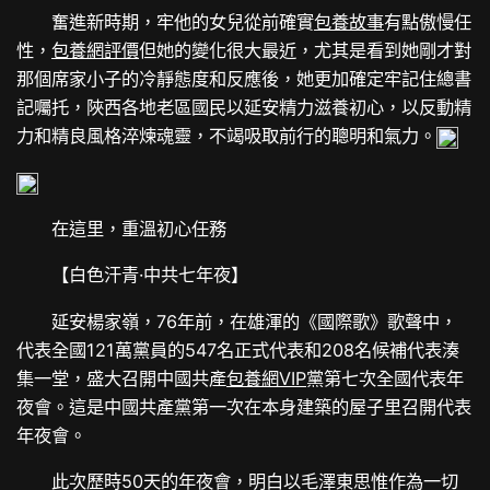
奮進新時期，牢他的女兒從前確實
包養故事
有點傲慢任
性，
包養網評價
但她的變化很大最近，尤其是看到她剛才對
那個席家小子的冷靜態度和反應後，她更加確定牢記住總書
記囑托，陜西各地老區國民以延安精力滋養初心，以反動精
力和精良風格淬煉魂靈，不竭吸取前行的聰明和氣力。
在這里，重溫初心任務
【白色汗青·中共七年夜】
延安楊家嶺，76年前，在雄渾的《國際歌》歌聲中，
代表全國121萬黨員的547名正式代表和208名候補代表湊
集一堂，盛大召開中國共產
包養網VIP
黨第七次全國代表年
夜會。這是中國共產黨第一次在本身建築的屋子里召開代表
年夜會。
此次歷時50天的年夜會，明白以毛澤東思惟作為一切