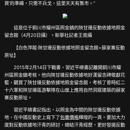
買’的準繩，只需不兵戈，這里天天有集市。”
這是位于銅川市耀州區照金鎮的陜甘邊反動依據地照金
留念館（4月20日攝）。新華社記者王南攝
【白色萍蹤·陜甘邊反動依據地照金留念館+薛家寨反動
原址】
2015年2月14日下戰書，習近平總書記離開銅川市耀
州區照金鎮考核。他向陜甘邊反動依據地好漢留念碑敬獻花
籃，觀賞了陜甘邊反動依據地照金留念館，考核了昔時紅二
十六軍和陜甘邊區游擊隊在山崖上應用自然洞窟建築的薛家
寨反動原址。
習近平總書記指出，以照金為中間的陜甘邊反動依據
地，在中國反動史上寫下了
包養價格
輝煌的一頁。要加大力
度對反動依據地汗青的研討，總結汗青經歷，更好發揚反動