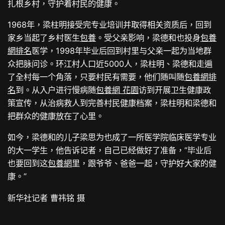
扎根乡村，守护着村民的健康。
1968年，梁柱明接受完专业培训并取得相关资质后，回到
家乡当起了乡村医生
包養
。受父亲影响，梁德和也投身
包養
網排名
医学，1998年毕业后回到村里与父亲一起为当地群
众把脉问诊。环江村人口近5000人，梁柱明、梁德和走遍
了全村每一个角落，只要村民有需要，他们随叫随
包養網排
名
到。从入户进行慢病随
包養網 花園
访到开展卫生健康政
策宣传，从治病救人到完善村民健康档案，梁柱明和梁德和
把群众的健康放在了心里。
如今，梁德和的儿子梁思为也成了一所医学院临床医学专业
的大一学生，他告诉记者，自己已经做好了准备，“毕业后
也要回到这
包養網
里，跟爷爷、爸爸一起，守护好大家的健
康。”
新华社记者 曹祎铭 摄