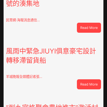
號的湊集地
民眾網·海報消息通信…
:
Read More
戰
爭
街
道：
風雨中緊急JIUYI俱意豪宅設計
新
轉移滯留貨船
時
期
文
明
羊城晚報全媒體記者張…
森
:
Read More
和
風
診
雨
所
中
家
緊
醫