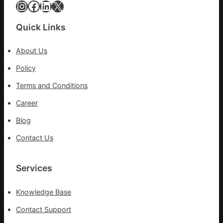
落
Instagram
Facebook
LinkedIn
X
成
長
Quick Links
新
動
About Us
能
_
Policy
中
Terms and Conditions
國
網
Career
Blog
Contact Us
Services
Knowledge Base
Contact Support