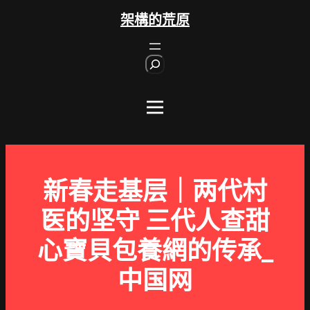
跳
架構的荒原
至
主
S
要
e
內
a
r
容
c
h
新春走基层｜两代村
医的坚守 三代人查甜
心寶貝包養網的传承_
中国网