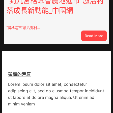
“到九宮格聚會農地進市”激活村
急
科
落成長新動能_中國網
JIUYI
實
俱
行
意
站
豪
防
“農地進市”激活鄉村…
宅
疫
:
Read More
設
步
“到
計
隊
九
轉
高
宮
移
舉
格
滯
旗
聚
留
號
會
貨
的
架構的荒原
農
船
湊
地
集
Lorem ipsum dolor sit amet, consectetur
進
地
adipiscing elit, sed do eiusmod tempor incididunt
市”
激
ut labore et dolore magna aliqua. Ut enim ad
活
minim veniam
村