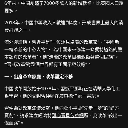
6年來，中國創造了7000多萬人的新增就業，比英國人口還
要多。
2018年，中國中等收入人數達到4億，形成世界上最大的消
費群體之一。
海外輿論稱，習近平是“一位遠見卓識的改革家”、“中國新
一輪革新的中心人物”、“為中國未來修建一條獨特道路的嚴
肅認真的改革者”，他“清晰的改革目標激勵著整個民族”，
“‘習式改革’對整個世界都有正面示范效應”。
一、出身革命家庭，改革堅定不移
中國改革開放始于1978年。習近平那時正在清華大學化工
系學習。他的父親習仲勛在廣東擔任第一書記。
習仲勛對改革滿懷渴望，他向鄧小平要“先走一步”的“尚方
寶劍”，請求建立經濟特
甜心寶貝包養網
區，為改革“殺出一
條血路”。