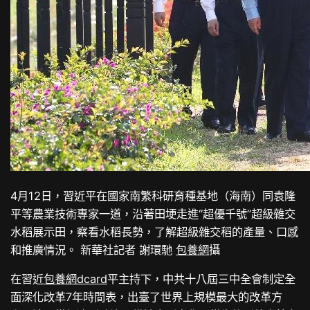
4月12日，習近平在國家南繁科研育種基地（海南）同袁隆
平等農業技術專家一道，沿著田埂走進“超優千號”超級雜交
水稻展示田，察看水稻長勢，了解超級雜交稻的產量、口感
和推廣情況。 新華社記者 謝環馳
包養網
攝
在習近
包養網dcard
平主持下，中共十八屆三中全會制定全
面深化改革7年時間表，出臺了世界上規模最大的改革方