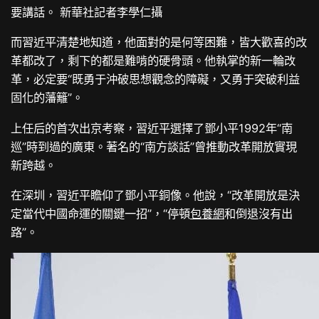
要講話。 新華社記者李學仁攝
而習近平清楚地知道，他面對的是何等困難，皆大歡喜的改
革都改了，剩下的都是難啃的硬骨頭。他執掌的新一輪改
革，必定要“既勇于沖破思想觀念的障礙，又勇于突破利益
固化的藩籬”。
上任后的首次出京考察，習近平選擇了鄧小平1992年“南
巡”時到過的廣東。著名的“南方談話”曾推動改革開放實現
新跨越。
在深圳，習近平瞻仰了鄧小平銅像。他說，“改革開放是決
定當代中國命運的關鍵一招”，“停頓
包養網
和倒退沒有出
路”。