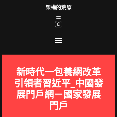
跳
架構的荒原
至
主
S
要
e
內
a
r
容
c
h
新時代一包養網改革
引領者習近平_中國發
展門戶網－國家發展
門戶