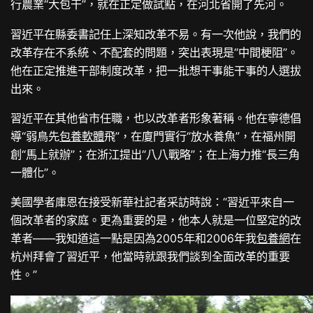
行農業“大包干”，就在正定做試點，在河北省開了先河。
習近平在縣委書記任上深知改革不易。有一次他說，我們的
改革存在不系統、不配套的問題，突出表現是“中間梗阻”。
他在正定推進干部制度改革，把一批想干事能干事的人選拔
出來。
習近平在其他省市任職，也以改革者形象著稱。他在寧德倡
導“弱鳥先
包養軟體
飛”，在廈門實行“放水養魚”，在福州開
創“馬上就辦”；在浙江提出“八八戰略”；在上海力推“長三角
一體化”。
美國學者庫恩在接受新華社記者采訪時說：“習近平來自一
個改革者的家庭。更為重要的是，他本人就是一位堅定的改
革者——我知道這一點是因為2005年和2006年我
包養網
在
杭州拜會了習近平，他當時就跟我們談到全面改革的重要
性。”