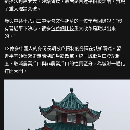
新提法跨越太大，建議暫緩，最后是習近平拍板定論，實現
了重大理論突破。
參與中共十八屆三中全會文件起草的一位學者回憶說：“沒
有習近平下決心，很多
包養網比較
重大改革是難以出來
的。”
13億多中國人的身份長期被戶籍制度分隔在城鄉兩端。習
近平率領發起史無前例的戶籍改革，統一城鄉戶口登記制
度，取消農業戶口與非農業戶口的性質區分，為城鄉一體化
打開大門。