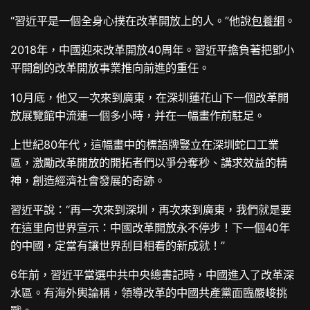
“習近平是一個全身心撲在改革開放上的人。”他說
包養網
。
2018年，中國迎來改革開放40周年。習近平擔負著把鄧小
平開創的改革開放事業推向前進的重任。
10月底，他又一次來到廣東，在深圳蓮花山下一個改革開
放展覽館中流連一個多小時，并在一幅畫作前駐足。
上世紀80年代，這幅畫中的標語牌豎立在深圳蛇口工業
區，激勵改革開放的開拓者們以爭分奪秒、講求效益的精
神，創造經濟社會發展的奇跡。
習近平說：“再一次來到深圳，再次來到廣東，我們就是要
在這里向世界宣示：中國改革開放永不停步！下一個40年
的中國，定當有讓世界刮目相看的新成就！”
6年前，習近平當選中共中央總書記時，中國進入了改革深
水區。有海外輿論稱，領導改革的中國共產黨面臨嚴峻挑