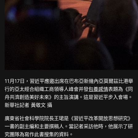
11月17日，習近平應邀出席在巴布亞新幾內亞莫爾茲比港舉
行的亞太經合組織工商領導人峰會并發
包養感情
表題為《同
舟共濟創造美好未來》的主旨演講。這是習近平步入會場。
新華社記者 黃敬文 攝
廣東省社會科學院院長王珺是《習近平改革開放思想研究》
一書的副主編和主要撰稿人。當記者采訪他時，他展示了研
究團隊為寫作此書搜集的資料。