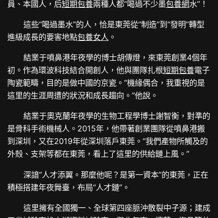
員、本國人，后
短期包養
兩種人都“喝過不少墨
包養網
水”！
這些“喝過墨水”的人，恰是東莞從“制造”到“發明”轉型
進級成長的要害地點
包養女人
。
結業于噴鼻港年夜學的博士胡傳燈，來東莞創業4個年
初。作為環波科技結合開創人，他與團隊扎根
短期包養
電子
陶瓷範疇，目的是做中國的京瓷。“機緣偶合，我重視的是
這里的生涯周遭的狀況和成長趨向。”他說。
結業于奧克蘭年夜學的生物工程學博士謝智衡，對準的
是骨科手術機械人。2015年，他帶著創業團隊從噴鼻港搬
到深圳，又在2019年從深圳落戶東莞。“我們產物所觸及的
外殼、支架等都在東莞，看上了這里的供給鏈上風。”
深諳“人才添翼。那麼他呢？是第一資本”的東莞，正在
積極搭建年夜舞臺，布局“人才鏈”。
這里擁有全國獨一、全球第四座脈沖散裂中子源；建成