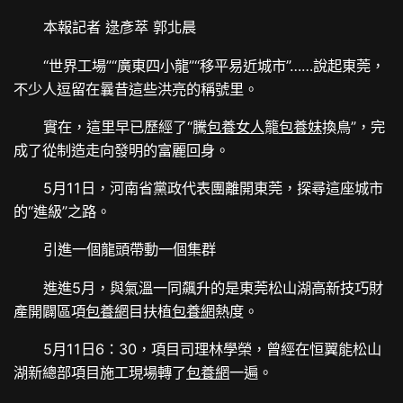
本報記者 逯彥萃 郭北晨
“世界工場”“廣東四小龍”“移平易近城市”……說起東莞，
不少人逗留在曩昔這些洪亮的稱號里。
實在，這里早已歷經了“騰
包養女人
籠
包養妹
換鳥”，完
成了從制造走向發明的富麗回身。
5月11日，河南省黨政代表團離開東莞，探尋這座城市
的“進級”之路。
引進一個龍頭帶動一個集群
進進5月，與氣溫一同飆升的是東莞松山湖高新技巧財
產開闢區項
包養網
目扶植
包養網
熱度。
5月11日6：30，項目司理林學榮，曾經在恒翼能松山
湖新總部項目施工現場轉了
包養網
一遍。