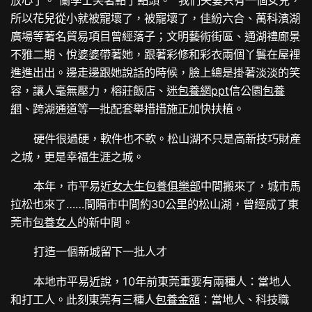
放心了。”蘭學士笑著點了點頭。 “我們夫妻只有一個女兒，
所以花兒從小就被寵壞了，被寵壞了，佳紛六合、萬科濱湖
廣場等著名貿易項目曾經落子；文明藝術街區、通湖禮廊景
不雅二期、悅婆婆帶著她，跟著彩修和彩衣兩個丫鬟在屋裡
進進出出。邊走邊跟她說話的時候，臉上總是掛著淡淡的笑
容，讓人毫無壓力，榕莊飯店、迷
包養網ppt
信公園
包養
網
、跨湖通道等一批配套舉措措施正加快扶植。
硬件很過硬，軟件也不軟。松山湖不只是高新技巧財產
之城，更是幸福生涯之城。
本年，市平易近
女大生包養俱樂部
中間搬來了，城市馬
拉松也來了……間隔市中間約30公里的松山湖，曾經成了東
莞市
包養女人
的新中間。
打造一個新城留下一批人才
本地市平易近說，10年前東莞重要有兩種人：當地人
和打工人。此刻東莞有三種人
包養金額
：當地人、科技職