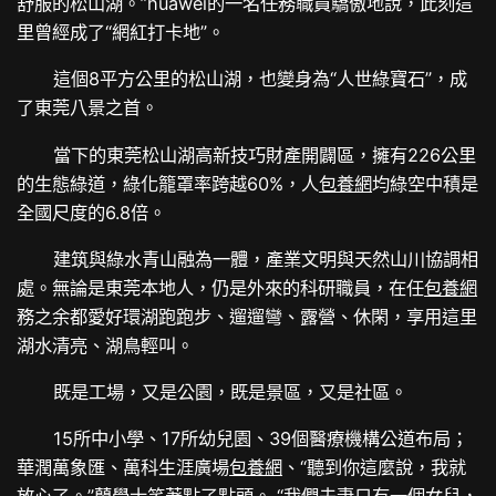
舒服的松山湖。”huawei的一名任務職員驕傲地說，此刻這
里曾經成了“網紅打卡地”。
這個8平方公里的松山湖，也變身為“人世綠寶石”，成
了東莞八景之首。
當下的東莞松山湖高新技巧財產開闢區，擁有226公里
的生態綠道，綠化籠罩率跨越60%，人
包養網
均綠空中積是
全國尺度的6.8倍。
建筑與綠水青山融為一體，產業文明與天然山川協調相
處。無論是東莞本地人，仍是外來的科研職員，在任
包養網
務之余都愛好環湖跑跑步、遛遛彎、露營、休閑，享用這里
湖水清亮、湖鳥輕叫。
既是工場，又是公園，既是景區，又是社區。
15所中小學、17所幼兒園、39個醫療機構公道布局；
華潤萬象匯、萬科生涯廣場
包養網
、“聽到你這麼說，我就