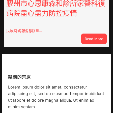
養
膠州市心思康森和診所家醫科復
動
價
展
病院盡心盡力防控疫情
錢
新
南：
竹
種
森
誕
和
民眾網·海報消息膠州…
生
診
:
Read More
態
所
膠
葉
開
州
喝
市
出
心
文
思
明
康
味
架構的荒原
森
_
和
中
Lorem ipsum dolor sit amet, consectetur
診
國
adipiscing elit, sed do eiusmod tempor incididunt
所
網
家
ut labore et dolore magna aliqua. Ut enim ad
醫
minim veniam
科