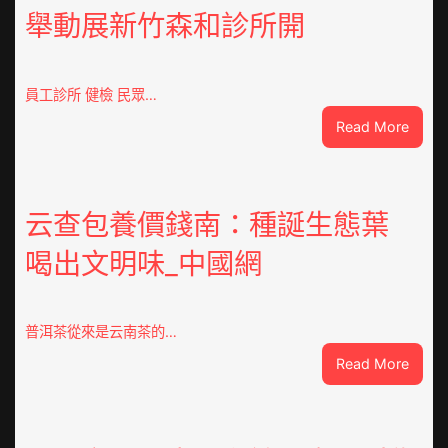
舉動展新竹森和診所開
員工診所 健檢 民眾…
:
Read More
高
度
器
重
云查包養價錢南：種誕生態葉
積
喝出文明味_中國網
極
呼
應
黃
普洱茶從來是云南茶的…
家
:
Read More
營
云
社
查
區
包
舉