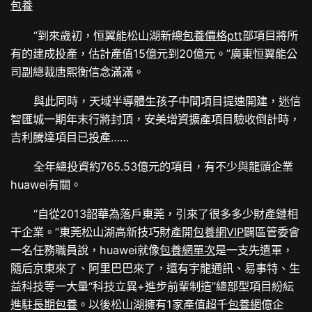
包養
“到來歲初，恒翼能松山湖新總
包養價格ptt
部項目將所
有的建成投產，估計產值15億元到20億元。”廣東恒翼能公
司副總裁唐熙衡信念滿滿。
與此同時，天域半導體生孩子中間項目提速開建，迷信
智匯城一期年末行將封頂，安美增資擴產項目驗收倒計時，
吉利騰達項目已投產……
全年總投資約765.53億元的項目，有不少與龍頭企業
huawei有關。
“自從2013韶華為落戶東莞，引來了很多多少財產鏈相
干企業。”東莞松山湖高新技巧財產開
包養網VIP
闢區管委會
一名任務職員說，huawei就像
包養網單次
是一支先遣軍，
隨后京東來了、阿里巴巴來了，還有宇龍通訊、易事特、生
益科技等一大量“科技立異+進步前輩制造”總部型項目紛紜
進駐
長期包養
。以後松山湖擁有1家產值超千
包養網
億企