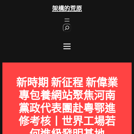
跳
架構的荒原
至
主
S
要
e
內
a
r
容
c
h
新時期 新征程 新偉業
專包養網站聚焦河南
黨政代表團赴粵鄂進
修考核丨世界工場若