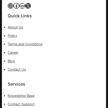
復
Instagram
Facebook
LinkedIn
X
病
院
Quick Links
盡
心
About Us
盡
力
Policy
防
Terms and Conditions
控
疫
Career
情
Blog
Contact Us
Services
Knowledge Base
Contact Support