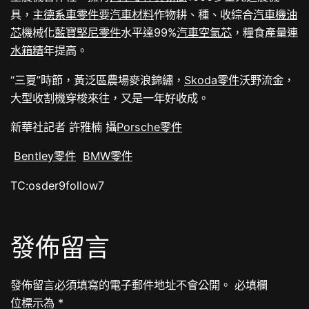
具，主
德系車零件
要
汽車材料
作物耕、種、收綜合
汽車機油
芯
機械化
藍寶堅尼零件
水平達99%
汽車空氣芯
，糧食產量連
水箱精
年提高。
“三夏”時節，黃泛區農場麥浪錦繡，
Skoda零件
沃野流金，
大型收割機穿梭來往，又是一年好收成。
新華社記者 許雅楠 攝
Porsche零件
Bentley零件
BMW零件
TC:osder9follow7
發佈留言
發佈留言必須填寫的電子郵件地址不會公開。
必填欄
位標示為
*