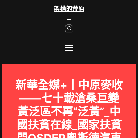
跳
架構的荒原
至
主
S
要
e
內
a
r
容
c
h
新華全媒+丨中原麥收
——七十載滄桑巨變
黃泛區不再“泛黃”_中
國扶貧在線_國家扶貧