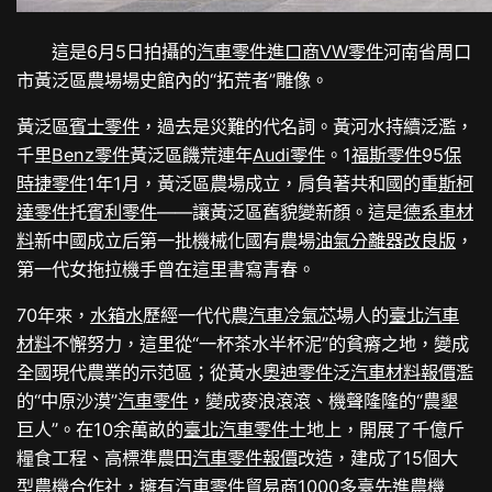
這是6月5日拍攝的
汽車零件進口商
VW零件
河南省周口
市黃泛區農場場史館內的“拓荒者”雕像。
黃泛區
賓士零件
，過去是災難的代名詞。黃河水持續泛濫，
千里
Benz零件
黃泛區饑荒連年
Audi零件
。1
福斯零件
95
保
時捷零件
1年1月，黃泛區農場成立，肩負著共和國的重
斯柯
達零件
托
賓利零件
——讓黃泛區舊貌變新顏。這是
德系車材
料
新中國成立后第一批機械化國有農場
油氣分離器改良版
，
第一代女拖拉機手曾在這里書寫青春。
70年來，
水箱水
歷經一代代農
汽車冷氣芯
場人的
臺北汽車
材料
不懈努力，這里從“一杯茶水半杯泥”的貧瘠之地，變成
全國現代農業的示范區；從黃水
奧迪零件
泛
汽車材料報價
濫
的“中原沙漠”
汽車零件
，變成麥浪滾滾、機聲隆隆的“農墾
巨人”。在10余萬畝的
臺北汽車零件
土地上，開展了千億斤
糧食工程、高標準農田
汽車零件報價
改造，建成了15個大
型農機合作社，擁有
汽車零件貿易商
1000多臺先進農機