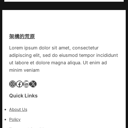
日
已
皮
年
所
痣
夜
有
直
棚
的
徑
蔬
勸
逾
菜
返
架構的荒原
20
生
厘
孩
Lorem ipsum dolor sit amet, consectetur
米
子
adipiscing elit, sed do eiusmod tempor incididunt
癌
忙
秀
ut labore et dolore magna aliqua. Ut enim ad
_
傳
中
minim veniam
醫
國
院
Instagram
Facebook
LinkedIn
X
網
體
檢
Quick Links
變
風
About Us
險
可
Policy
超