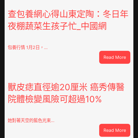
樂”
排
查包養網心得山東定陶：冬日年
隊
夜棚蔬菜生孩子忙_中國網
上
高
速？
內
包養行情 1月2日，…
蒙
:
Read More
古
查
高
包
速
養
回
網
獸皮痣直徑逾20厘米 癌秀傳醫
OSDE
心
奧
院體檢變風險可超過10%
得
斯
山
德
東
零
定
件
她對著天空的藍色光束…
陶：
商
:
Read More
冬
應：
獸