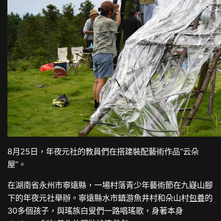
8月25日，年夜元社的教員們在搭建裝配藝術作品“云朵
屋”。
在湖南省永州市寧遠縣，一場村落青少年藝術節在九嶷山腳
下的年夜元社舉辦。寧遠縣水市鎮游魚井村和朵山村
包養
的
30多個孩子，與瑤族白叟們一路唱瑤歌，身著本身