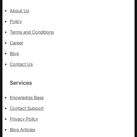
心
防
盡
About Us
伊
力
波
Policy
搶
拉
險
Terms and Conditions
輸
救
進
災
Career
Blog
Contact Us
Services
Knowledge Base
Contact Support
Privacy Policy
Blog Articles