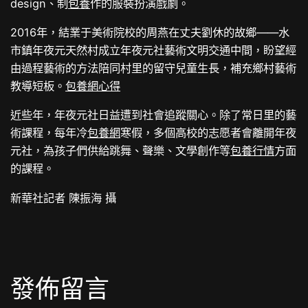
design、制
包養
作的服裝扮演戲劇。
2016年，結業于美術院校的周燕在丈夫劉休的故鄉——水
市鎮年夜元天然村成立年夜元社藝術文明交通中間，盼望經
由過程藝術的方法陪同村里的留守兒童生長，補充鄉村藝術
教導短板。
包養網心得
近些年，年夜元社日益遭到社會追蹤關心。除了常日里的藝
術課程，每年冷
包養網
寒假，多個高校的志愿者會離開年夜
元社，為孩子們供給跳舞、聲樂、文學創作等
包養行情
方面
的課程。
新華社記者 陳振海 攝
發佈留言