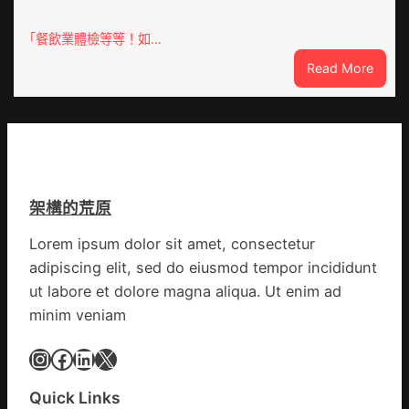
嵐
車
辦
零
「餐飲業體檢等等！如…
公
件
室
:
Read More
訪
設
噴
談
計
鼻
｜
英
港
預
歌
啟
字
隊
動
當
續
戒
先、
鄉
架構的荒原
備
關
情
狀
口
Lorem ipsum dolor sit amet, consectetur
態
前
adipiscing elit, sed do eiusmod tempor incididunt
秀
移
傳
ut labore et dolore magna aliqua. Ut enim ad
各
醫
地
minim veniam
院
各
健
Instagram
Facebook
LinkedIn
X
部
康
門
檢
盡
Quick Links
查