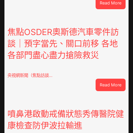
:
Read More
潮
安
東
鳳
焦點OSDER奧斯德汽車零件訪
陳
談｜預字當先、關口前移 各地
氏
同
各部門盡心盡力搶險救災
鄉
會
慶
70
央視網新聞（焦點訪談…
周
:
Read More
年
焦
擬
點
編
OSDE
族
奧
噴鼻港啟動戒備狀態秀傳醫院健
譜
斯
組
康檢查防伊波拉輸進
德
億
汽