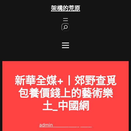
跳
架構的荒原
至
主
S
要
e
內
a
r
容
c
h
新華全媒+丨郊野查覓
包養價錢上的藝術樂
土_中國網
admin
2024 年 9 月 8 日