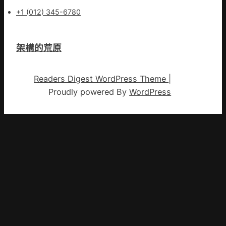
+1 (012) 345-6780
架構的荒原
Readers Digest WordPress Theme
|
Proudly powered By
WordPress