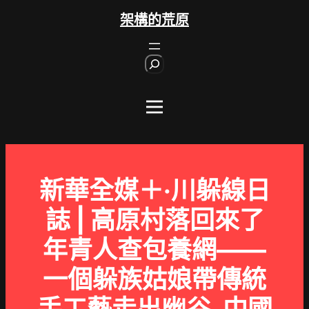
跳
架構的荒原
至
主
S
要
e
內
a
r
容
c
h
新華全媒＋·川躲線日
誌 | 高原村落回來了
年青人查包養網——
一個躲族姑娘帶傳統