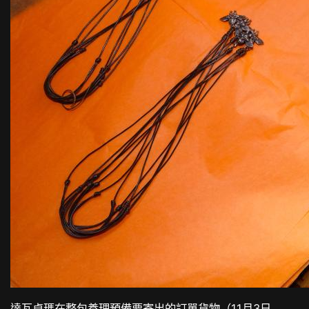
達瓦卓瑪在整
包養
理預備要寄出的訂單貨物（11月3日