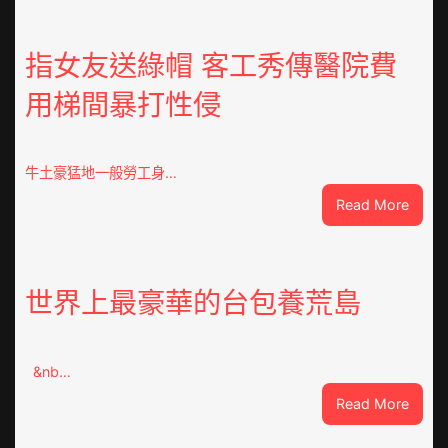
指女友送綠帽 客工秀傳醫院費
用梯間暴打性侵
牛土豪猛地一般勞工身…
:
Read More
指
女
友
送
世界上最豪華的台包養荒島
綠
帽
客
&nb…
工
秀
:
Read More
傳
世
醫
界