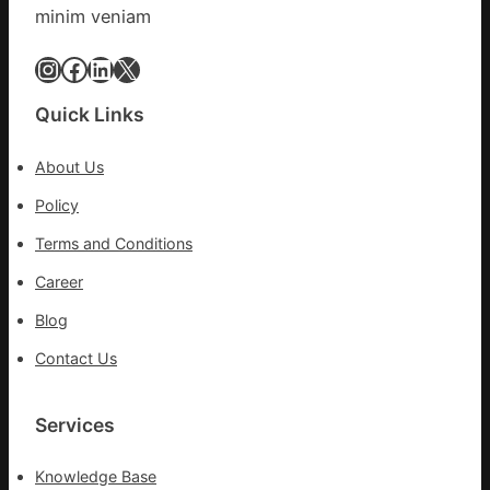
安
minim veniam
康
委
Instagram
Facebook
LinkedIn
X
訪
問
Quick Links
慰
勞
About Us
疫
情
Policy
防
Terms and Conditions
控
一
Career
線
Blog
醫
務
Contact Us
職
員
Services
Knowledge Base