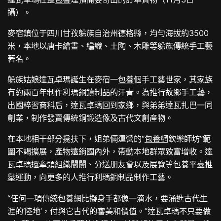
攝）。
麥宿鎮位于四川甘孜躲族自治州德格縣，均勻海拔約3500
米，本地以唐卡繪畫、編織、土陶、木雕等躲族傳統手工藝
著名。
躲族姑娘達瓦卓瑪誕生在麥宿一
包養
個手工藝世家，其家族
有約兩百年制作利瑪銅鑄制品的汗青。為推行故鄉手工藝，
出國粹習商科后，達瓦卓瑪回到家鄉，與弟弟達瓦扎巴一同
創業，制作發賣傳統銅鍛造像及古代文創產物。
在本地相干部分攙扶下，姐弟倆運營的“
包養網
欽樂師坊”範
圍不竭擴展，產物遠銷國內外，帶動本地群眾致富增收。達
瓦卓瑪還牽頭組織闤闠、分送朋友會以及展覽等
包養平臺推
舉
運動，向更多的人推行利瑪銅制品制作工藝。
“任何一項傳統
包養網比擬
身手都像一滴水，要涌進古代生
涯的‘陸地’，付與它古代的審美和價值。”達瓦卓瑪不只要做