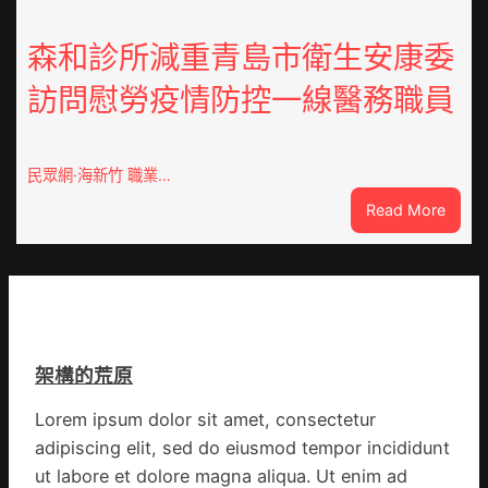
院
上
費
最
森和診所減重青島市衛生安康委
用
豪
訪問慰勞疫情防控一線醫務職員
梯
華
間
的
暴
台
打
包
民眾網·海新竹 職業…
性
養
:
Read More
侵
荒
森
島
和
診
所
減
重
架構的荒原
青
島
Lorem ipsum dolor sit amet, consectetur
市
adipiscing elit, sed do eiusmod tempor incididunt
衛
生
ut labore et dolore magna aliqua. Ut enim ad