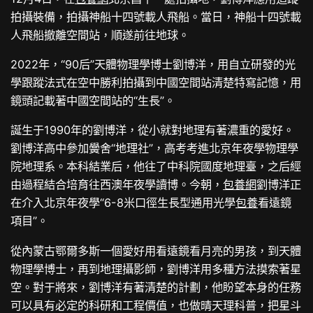
拍攝裝備，拍攝神船十四號載人飛船。當日，神船十四號載
人飛船撤離空間站，順遂前往地球。
2022年，“90后”天體物理學博士劉博洋，用自立研發的光
學跟蹤法式在空中勝利拍攝到中國空間站清楚特寫記憶，用
鏡頭記載著中國空間站的“生長”。
誕生于1990年的劉博洋，從小就對地理有著濃重的愛好。
劉博洋高中參加黌舍“地理社”，高考考進北京年夜學物理學
院地理系。本科結業后，他往了中科院國度地理臺，之后經
由過程結合培育往西澳年夜學讀博。今朝，
包養網
劉博洋正
在介入北京年夜學“6-8米口徑生長型通用光學
包養
看遠鏡
項目”。
從內蒙古鄂爾多斯一個愛好用看遠鏡看月亮的男孩，到天體
物理學博士，再到地理攝影師，劉博洋用多種方法摸索著星
空。對于將來，劉博洋有著清楚的計劃，他盼望本身的任務
可以具有必定的科研和工程價值，也做晴天理科普，把星斗