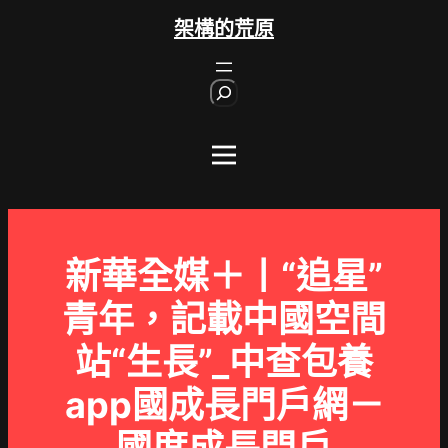
跳
架構的荒原
至
主
S
要
e
內
a
r
容
c
h
新華全媒＋丨“追星”
青年，記載中國空間
站“生長”_中查包養
app國成長門戶網－