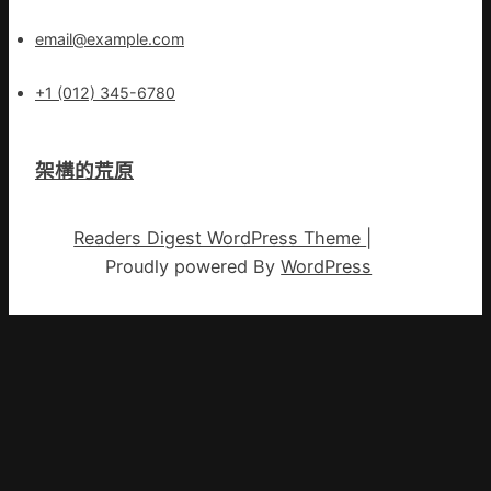
email@example.com
+1 (012) 345-6780
架構的荒原
Readers Digest WordPress Theme
|
Proudly powered By
WordPress