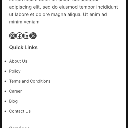
|
苗
adipiscing elit, sed do eiusmod tempor incididunt
我
一
在
ut labore et dolore magna aliqua. Ut enim ad
線
鏈
minim veniam
博
會
Instagram
Facebook
LinkedIn
X
挑
戰
Quick Links
拼
出
About Us
一
條
Policy
全
Terms and Conditions
球
供
Career
應
Blog
鏈
Contact Us