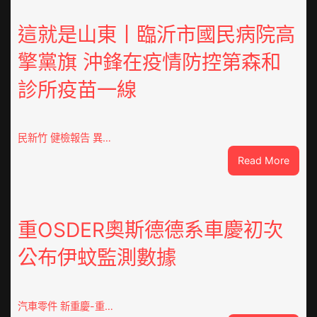
這就是山東丨臨沂市國民病院高
擎黨旗 沖鋒在疫情防控第森和
診所疫苗一線
民新竹 健檢報告 異…
:
Read More
這
就
是
山
重OSDER奧斯德德系車慶初次
東
公布伊蚊監測數據
丨
臨
沂
市
汽車零件 新重慶-重…
國