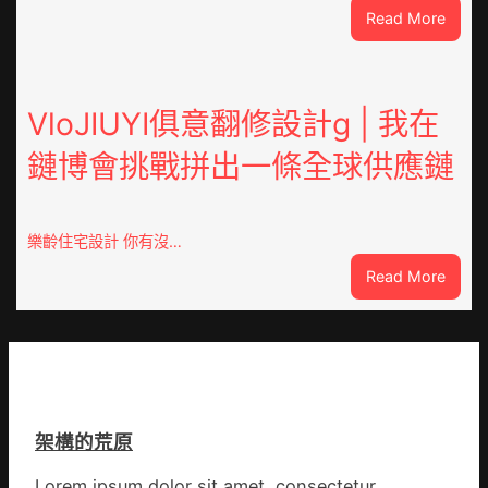
:
Read More
民
重
病
OSDE
院
奧
高
斯
VloJIUYI俱意翻修設計g | 我在
擎
德
黨
鏈博會挑戰拼出一條全球供應鏈
德
旗
系
沖
車
鋒
慶
在
樂齡住宅設計 你有沒…
初
疫
:
Read More
次
情
VloJI
公
防
俱
布
控
意
伊
第
翻
蚊
森
修
監
和
設
測
診
架構的荒原
計
數
所
g
據
疫
Lorem ipsum dolor sit amet, consectetur