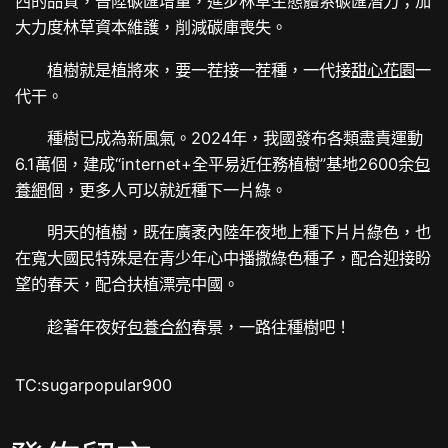
西的品質，晉陞碳匯增量，進步林草生態體系碳匯潛力；加
大力度林草資本維護，削減碳庫喪失。
植樹就是植將來，要一茬接一茬種，一代接
甜心花園
一
代干。
種樹已成為新風氣。2024年，我國發布各類盡責運動
6.1萬個，建成“internet+全平易近任務植樹”基地2600余
包
養網
個，更多人可以就近種下一片綠。
明天的植樹，既在廣袤內陸年夜地上種下片片綠色，也
在寬大國民特殊是在青少年心中播撒綠色種子，配合迎接盼
望的春天，配合扶植漂亮中國。
趁著年夜好
包養合約
春景，一路往種樹吧！
TC:sugarpopular900