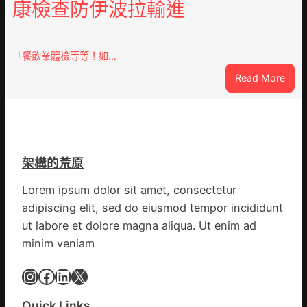
康檢查防伊波拉輸進
德
億
汽
嵐
車
辦
零
「餐飲業體檢等等！如…
公
件
室
:
Read More
訪
設
噴
談
計
鼻
｜
英
港
預
歌
啟
字
隊
動
當
架構的荒原
續
戒
先、
鄉
備
關
Lorem ipsum dolor sit amet, consectetur
情
狀
口
adipiscing elit, sed do eiusmod tempor incididunt
態
前
ut labore et dolore magna aliqua. Ut enim ad
秀
移
minim veniam
傳
各
醫
地
Instagram
Facebook
LinkedIn
X
院
各
健
部
康
Quick Links
門