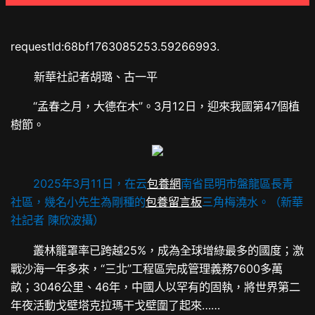
requestId:68bf1763085253.59266993.
新華社記者胡璐、古一平
“孟春之月，大德在木”。3月12日，迎來我國第47個植
樹節。
2025年3月11日，在云
包養網
南省昆明市盤龍區長青
社區，幾名小先生為剛種的
包養留言板
三角梅澆水。（新華
社記者 陳欣波攝）
叢林籠罩率已跨越25%，成為全球增綠最多的國度；激
戰沙海一年多來，“三北”工程區完成管理義務7600多萬
畝；3046公里、46年，中國人以罕有的固執，將世界第二
年夜活動戈壁塔克拉瑪干戈壁圍了起來……