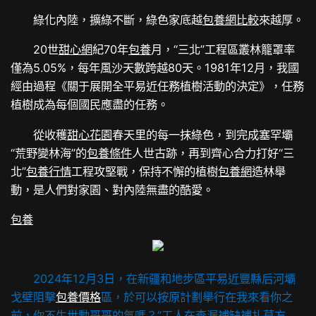
綠化內陸，擴綠不斷，綠色家底越
包養網比較
來越厚。
20世
甜心網
紀70年
包養
月，“三北”工程區叢林籠罩率
僅為5.05%，每年風沙天數跨越80天。1981年12月，我國
經由過程《關于展開全平易近任務植樹活動的決定》，任務
植樹成為每個國民應盡的任務。
從收穫
甜心花園
春天里的每一抹綠色，到完成塞罕壩
“荒野變林海”的
包養條件
人世古跡，再到齊心合力打好“三
北”
包養行情
工程攻堅戰，保持不懈的植樹
包養網
造林舉
動，是人們對家園、對內陸無盡的酷愛。
包養
2024年12月3日，在新疆和地步區平易近豐縣后河壩
戈壁阻擊
包養價格
區，於可以按原計劃舉行在我來看你之
前，你不生世勳哥哥的氣嗎？”工人在查漏補缺補扎草方