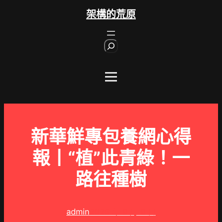
跳
架構的荒原
至
主
S
要
e
內
a
r
容
c
h
新華鮮專包養網心得
報丨“植”此青綠！一
路往種樹
admin
2025 年 9 月 9 日