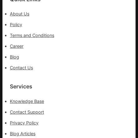
檢
盡
查
心
About Us
防
盡
Policy
伊
力
波
搶
Terms and Conditions
拉
險
輸
Career
救
進
災
Blog
Contact Us
Services
Knowledge Base
Contact Support
Privacy Policy
Blog Articles