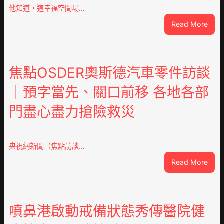
他知道，這幸福空間場…
:
Read More
潮
安
東
鳳
焦點OSDER奧斯德汽車零件訪談
陳
｜預字當先、關口前移 各地各部
氏
同
門盡心盡力搶險救災
鄉
會
慶
70
央視網新聞（焦點訪談…
周
:
Read More
年
焦
擬
點
編
OSD
族
奧
噴鼻港啟動戒備狀態秀傳醫院健
譜
斯
組