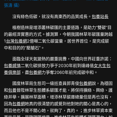
張濤 攝）
沒有綠色低碳，就沒有高東西的品質成長。
包養站長
植樹造林是增添叢林碳匯的主要道路，是助力“雙碳”目
的最經濟實惠的方式。據測算，今朝我國林草年碳匯量跨越
1
台灣包養網
2億噸二氧化碳當量，居世界首位，是完成碳
中和目的的“壓艙石”。
面臨全球天氣變熱的嚴重挑釁，中國向世界莊重許諾：
包養感情
二氧化碳排放力爭于2030年前到達峰值
女大生包
養俱樂部
，盡
包養網
力爭奪2060年前完成碳中和。
國度林草局生態司一級巡查員郭青俊
包養網
說，為穩固
和
包養
晉陞林草生態體系碳匯才能，將保持擴綠、興綠、護
綠并舉。擴展林草面積，增添林草碳庫總量但是再也沒有，
因為
包養網
她真的很清楚的感覺到他對她的關心是真心的，
而且他也不是不關心她，就夠了，真的。；進步林草資本東