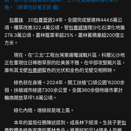
格。（新華社記者王菲 攝）
包養妹
20
包養管道
24年，全國完成營建林444.6萬公
頃，種草改進322.4萬公頃，管
包養感情
理沙化石漠化地盤
278.3萬公頃，叢林籠罩率超25%，叢林蓄積量超200億立
方米。
現在，在“三北”工程台灣東邊殲滅戰片區，科爾沁沙地
正在重現往日稀樹草原的壯美景不雅。在中部攻堅戰片區，
庫布其戈壁
包養網
藍色的光伏和金色的戈壁交相照映。
綠色就在身邊。2024年，開工扶植“口袋公園”6200余
個，扶植城市綠道7300余公里。全國360余個地級市累計
輪換開放草坪1.8萬公頃。
綠化內陸，增綠就是增上風。
本年的當局任務陳述提到，成長林下經濟。生孩子更
包
養軟體
多綠色安康的叢林食品，將更好知足14億多人的餐