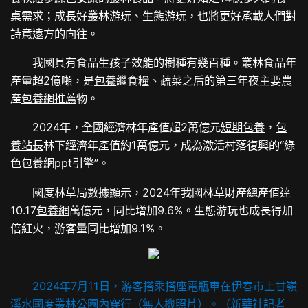
桌需求；成長好叢林游玩、生態游玩，也將更好承載人們對
詩意遠方的向往。
我國具有食品生孩子效能的樹種有幾百種。叢林食品年
產量超2億噸，是
包養
繼食糧、蔬菜之后的第三年夜主要農
產
包養網推薦
物。
2024年，全國經濟林年產值超2萬億元
短期包養
，
包
養站長
林下經濟年產值約1萬億元，成為激活村落復興的“綠
色
包養網ppt
引擎”。
國度林草局數據顯示，2024年我國林草財產總產值達
10.17
包養網
萬億元，同比增加9.6%。生態游玩也成長得加
倍紅火，游客量同比增加9.1%。
2024年7月11日，游客搭乘搭座電瓶車在伊春市上甘嶺
溪水國度叢林公園內穿行（無人機照片）。（新華社記者