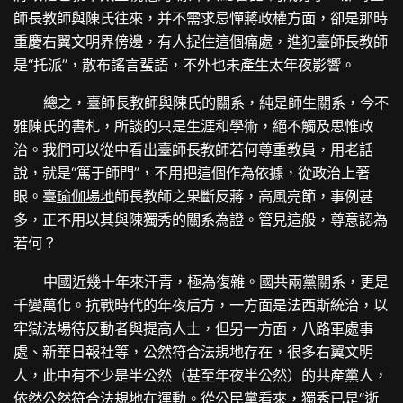
師長教師與陳氏往來，并不需求忌憚蔣政權方面，卻是那時
重慶右翼文明界傍邊，有人捉住這個痛處，進犯臺師長教師
是“托派”，散布謠言蜚語，不外也未產生太年夜影響。
總之，臺師長教師與陳氏的關系，純是師生關系，今不
雅陳氏的書札，所談的只是生涯和學術，絕不觸及思惟政
治。我們可以從中看出臺師長教師若何尊重教員，用老話
說，就是“篤于師門”，不用把這個作為依據，從政治上著
眼。臺
瑜伽場地
師長教師之果斷反蔣，高風亮節，事例甚
多，正不用以其與陳獨秀的關系為證。管見這般，尊意認為
若何？
中國近幾十年來汗青，極為復雜。國共兩黨關系，更是
千變萬化。抗戰時代的年夜后方，一方面是法西斯統治，以
牢獄法場待反動者與提高人士，但另一方面，八路軍處事
處、新華日報社等，公然符合法規地存在，很多右翼文明
人，此中有不少是半公然（甚至年夜半公然）的共產黨人，
依然公然符合法規地在運動。從公民黨看來，獨秀已是“逝