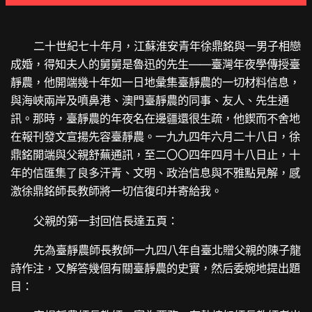
二十世紀七十年月，江蘇淮安青年徐鼎銘與一男子相戀
成婚，得知夫人的舅舅是魯迅的先生——臺灣年夜學傳授臺
靜農，他開端幾十年如一日地彙集臺靜農的一切材料信息，
與海峽兩岸及噴鼻港、澳門臺靜農的同事、友人、先生通
訊。那時，臺靜農的年夜名在邊疆還很生疏，他鍥而不舍地
在報刊發文宣揚先容臺靜農。一九九四年六月二十八日，徐
鼎銘開端與父親舒蕪通訊，至二〇〇四年四月十八日止，十
年的信匯集了良多汗青、文明、政治信息與不雅點見解，感
激徐鼎銘師長教師將一切信復印并寄給我。
父親的第一封回信長達五頁：
先為臺靜農師長教師一九四八年自臺北贈父親的陳子龍
詩作注，又解答幾個有關臺靜農的史實，然后委婉地提出題
目：