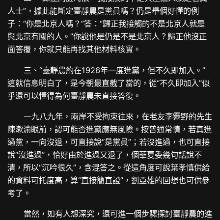
人士”，據此能斷定臺靜農是黨員嗎？仍是舉個好懂的例
子：“你是北京人嗎？”答：“歸正我接觸的不是北京人就是
與北京有關的人。”你說他是仍是不是北京人？歸正他沒正
面答覆，你就只能再找其他材料核實。
三、“臺靜農約在1926年一度進黨，但不久即加入。”
這就信息明白了，是今朝最直截了當的，從“不久即加入”似
乎還可以懂得為何臺靜農未直接答復。
一九八九年，兩岸不受拘束往來，在老友李霽野的先生
陳漱渝眼前，認可能否進黨應無風險。按普通常情，若真進
過黨，一向沒退，可直接說“是黨員”；若沒進過，也可直接
說“沒進過”，恰好由於進過又退了，個華夏委幾句話說不
清，所以“沉吟很久”，含混答之。從這角度可說葉孝慎供給
的資料可托度高，算“直接簡直證”，劉亞雄的回想也可供參
考了。
當然，如有人想深究，還可進一個步驟探討臺靜農的進