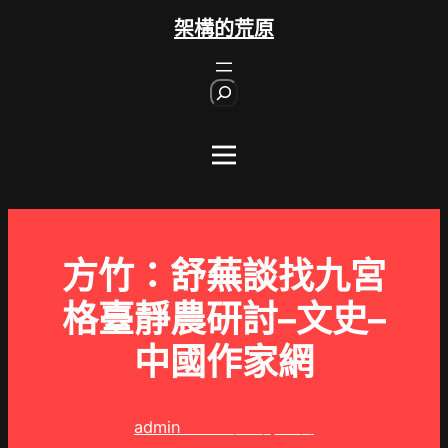
跳
架構的荒原
至
主
S
要
e
內
a
r
容
c
h
方竹：舒蕪談找九宮
格臺靜農研討–文史–
中國作家網
admin
2025 年 3 月 6 日