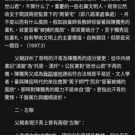
世山君”，不算什么了。重慶的一些右翼文明人，經常公然
收支于間諜周密監督下的“周第宅”（即八路軍處事處），并
不是以而有什么風險。假如說臺師長教師保留著與陳獨秀的
書札，就要冒著“被捕的風險”，那其實過分了，至于獨秀這
批書札，自有學術文明上的主要價值，自無題目，但那是另
一題目。（1997.3）
父親詳析了昔時的汗青及陳獨秀的成分變更：從中共總
書記“演變”為“托匪、漢奸”。公民黨對“逝世山君”不再防
備。陳獨秀又成為
舞蹈場地
通俗符合法規居平易近、文人學
者。臺與陳這時代的來往應算“篤于師門”而非“冒著被捕的
風險”。那時對陳獨秀的壓力不是來自“國”。更指出汗青的
驚悚，千變萬化與纖細波折。
二、左聯
父親表現汗青上曾有兩個“左聯”：