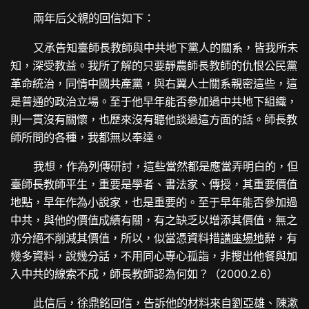
兩年后父親的回信如下：
又承告知臺師長教師與中共地下黨人的關系，皆我所未
知，深受教益。我所了解的只要靜農師長教師的仇恨公民黨
革命統治，同情中國共產黨，與右翼人士關系親密這些，這
是普通的政治立場。至于他早年能否參加過中共地下組織，
則一貫沒有關懷，也歷來沒有聽他談過這方面的話。師長教
師所問的各種，我都無以奉達。
我想，作為列傳研討，這些當然都是應當弄明白的，但
臺師長教師平生，重要是學者、書法家、傳授，其重要價值
地點，早年作為小說家，也是重要的。至于早年能否參加過
中共，與他的價值成績有關，有之缺乏以增添其價值，無之
亦分絕不削減其價值，所以，似當憑資料措
講座場地
辭，有
幾多資料，說幾分話，不用同心專心孤詣，非搜出他餐與加
入中共的線索不成，師長教師認為何如？（2000.2.6）
此信后，徐鼎銘回信，告訴他的材料來自劉亞雄、陳漱