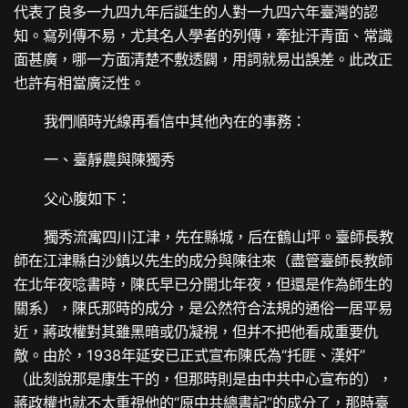
代表了良多一九四九年后誕生的人對一九四六年臺灣的認
知。寫列傳不易，尤其名人學者的列傳，牽扯汗青面、常識
面甚廣，哪一方面清楚不敷透闢，用詞就易出誤差。此改正
也許有相當廣泛性。
我們順時光線再看信中其他內在的事務：
一、臺靜農與陳獨秀
父心腹如下：
獨秀流寓四川江津，先在縣城，后在鶴山坪。臺師長教
師在江津縣白沙鎮以先生的成分與陳往來（盡管臺師長教師
在北年夜唸書時，陳氏早已分開北年夜，但還是作為師生的
關系），陳氏那時的成分，是公然符合法規的通俗一居平易
近，蔣政權對其雖黑暗或仍凝視，但并不把他看成重要仇
敵。由於，1938年延安已正式宣布陳氏為“托匪、漢奸”
（此刻說那是康生干的，但那時則是由中共中心宣布的），
蔣政權也就不太重視他的“原中共總書記”的成分了，那時臺