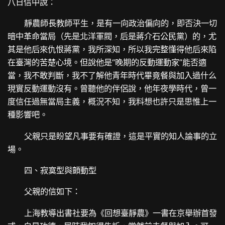
八日信中說：
靜農師長教師平生，是有一向政治偏向的，即否決一切
暗中革命當局（先是北洋軍閥，后是蔣介石公民黨）的，尤
其是他后來仇恨蔣黨，我所深知，所以我完整懂得他后來陷
在臺灣的苦楚心境。但說他是“晚期的反動運動家”能否適
當，我不敢判斷，我不了解他青年時代畢竟餐與加入過什么
現實反動運動沒有。曾聽他的伴侶說，他年夜學時代，曾一
度信任過無當局主義，概況不知，我料想也許只是思惟上一
種影響吧。
父親只是盼望凡事要有確證，這是平實的知人論事的立
場。
四、寂寞型與顫動型
父親的信如下：
上海教導出書社要為《回想臺靜農》一書在京舉辦首發