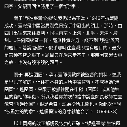
四字，父親再回信時用了一個“仍”字：
關于“誤進臺灣”的提法我仍以為不當，1946年抗戰剛
成功，臺灣是中國當局剛從日寇手中發出的領土，那時，由
四川出往來來往臺灣，同往南京、上海、北平、天津、廣
州……任何國統區一樣，毫無性質之分，談不到“誤進”與否
的題目。若說“誤進”，似乎那時往臺灣即是有題目的，最少
是某種不智之舉了。題目只在后來走不了，那時因家累太重
之故，也沒有誤不誤的題目。
關于“再進囹圄”，承示臺師長教師被監督的資料，這我
是早已了解的，但住在本身的居所中被監督，不成稱為“進
囹圄”。進囹圄，只限于被抓往關在牢獄（囹圄）或其他姑
且的變相的牢獄。所以我看你前次的信中說臺師長教師在臺
灣曾“再進囹圄”，很是希奇，認為從所未聞也。你此次信說
“被監控的對象”，這個提法的分寸就適合了。（1996.7.8）
以上兩詞的改正都觸及“史”的正確。“誤進臺灣”生怕還