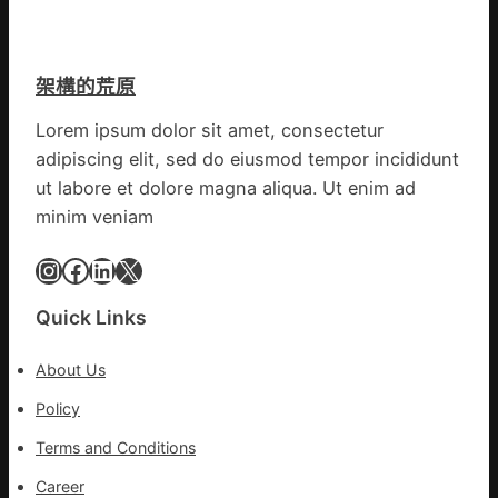
斯
擎
德
黨
德
旗
架構的荒原
系
沖
車
鋒
Lorem ipsum dolor sit amet, consectetur
慶
在
adipiscing elit, sed do eiusmod tempor incididunt
初
疫
次
ut labore et dolore magna aliqua. Ut enim ad
情
公
防
minim veniam
布
控
伊
Instagram
Facebook
LinkedIn
X
第
蚊
森
監
和
Quick Links
測
診
數
所
About Us
據
疫
Policy
苗
一
Terms and Conditions
線
Career