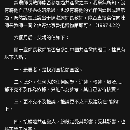
靜農師長教師能否參加過共產黨之事，我毫無所知，沒
有聽他自己談過或暗示過，也沒有聽他的老伴侶談過或暗示
過，既然說是此說出于陳漱渝師長教師，能否直接寫信向陳
師長教師一問？信寄北京魯迅博物館即可。（1997.4.22）
六個月后，父親的信如下：
關于臺師長教師能否曾參加中國共產黨的題目，拙見有
以下八點：
一、最要者，是找到直接簡直證。
二、此外，任何人的任何回想、追述、轉述、觸及……
都不克不及作為依據，只能作為參考，其自己皆待核實。
三、更不克不及推論，推論更不克不及建筑在“能夠”
上。
四、接觸過共產黨人，紛歧定受其影響；受其影響，也
遠不等于進黨。