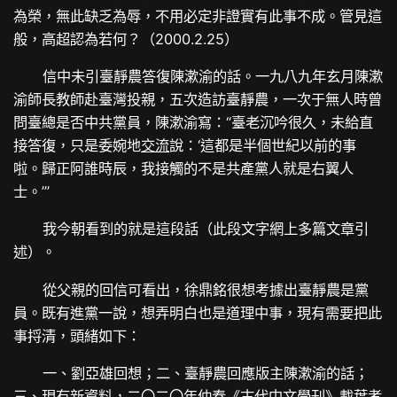
為榮，無此缺乏為辱，不用必定非證實有此事不成。管見這
般，高超認為若何？（2000.2.25）
信中未引臺靜農答復陳漱渝的話。一九八九年玄月陳漱
渝師長教師赴臺灣投親，五次造訪臺靜農，一次于無人時曾
問臺總是否中共黨員，陳漱渝寫：“臺老沉吟很久，未給直
接答復，只是委婉地
交流
說：‘這都是半個世紀以前的事
啦。歸正阿誰時辰，我接觸的不是共產黨人就是右翼人
士。’”
我今朝看到的就是這段話（此段文字網上多篇文章引
述）。
從父親的回信可看出，徐鼎銘很想考據出臺靜農是黨
員。既有進黨一說，想弄明白也是道理中事，現有需要把此
事捋清，頭緒如下：
一、劉亞雄回想；二、臺靜農回應版主陳漱渝的話；
三、現有新資料，二〇二〇年仲春《古代中文學刊》載葉孝