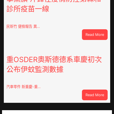
備
診所疫苗一線
狀
態
秀
傳
民新竹 健檢報告 異…
醫
:
Read More
院
這
健
就
康
是
檢
山
重OSDER奧斯德德系車慶初次
查
東
防
公布伊蚊監測數據
丨
伊
臨
波
沂
拉
市
汽車零件 新重慶-重…
輸
國
進
:
Read More
民
重
病
OSDE
院
奧
高