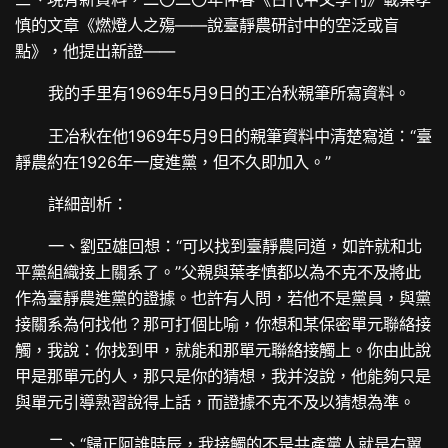
慎的文章《燃燈人之殤——說臺靜農研討中的空泛或盲
點》，他提出新證——
我的手里有1969年5月9日的王冶秋親筆所寫資料。
王冶秋在他1969年5月9日的親筆資料中清楚寫道：“臺
靜農約在1926年一度進黨，但不久即加入。”
詳細剖析：
一、劉亞雄回想：“可以找到臺靜農同道，如許就和北
平黨組織接上關系了。”父親與葉孝慎都以為不克不及將此
作為臺靜農進黨的證據。也許有人問，若他不是黨員，與黨
接關系為何找他？那可打個比喻，你想和某保密單元聯絡接
觸，我說：你找到甲，就能和那單元聯絡接觸上。你由此說
甲是那單元的人，那只是你的猜想，我并沒說，他能夠只是
與單元引導熟習說得上話，而證據不克不及以猜想為準。
二、“歸正阿誰時辰，我接觸的不是共產黨人就是右翼