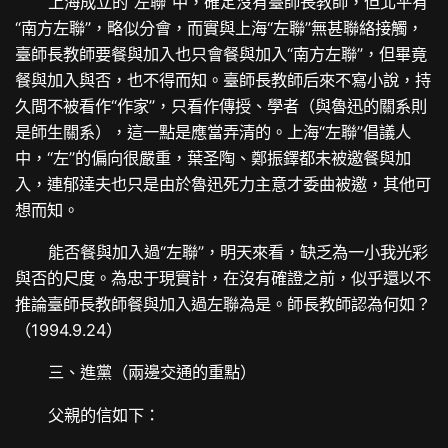
上海成立的“左聯”中，確定沒有臺師長教師，但北平有
“南方左聯”，略似分會，而實與上海“左聯”無甚聯絡接觸，
臺師長教師要餐與加入也只會餐與加入“南方左聯”，但畢竟
餐與加入與否，也不得而知。臺師長教師后來不寫小說，持
久間不被看作“作家”，只看作傳授、學者（與魯迅的關系則
是師生關系），這一點是應當弄清的。上海“左聯”倡議人
中，“左”的偏向很嚴重，葉圣陶、鄭振鐸都未被邀餐與加
入，連郁達夫也只是由於魯迅死力主意才委曲被邀，其他可
想而知。
能否餐與加入過“左聯”，明天來看，缺乏為一小我光彩
與否的尺度。為忠于現實計，在沒有確證之前，似乎還以不
推論臺師長教師餐與加入過左聯為是。師長教師認為何如？
（1994.9.24）
三、進黨（兩邊交通的重點）
父親的信如下：