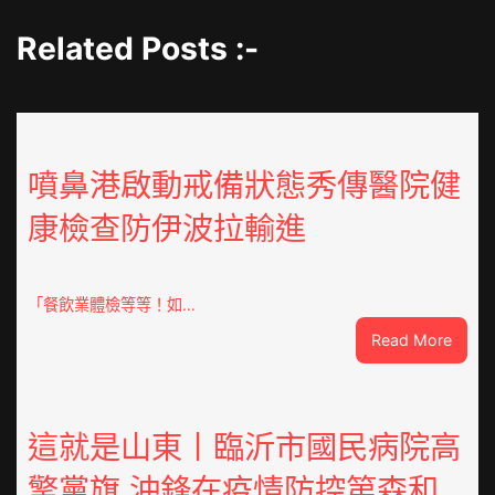
Related Posts :-
噴鼻港啟動戒備狀態秀傳醫院健
康檢查防伊波拉輸進
「餐飲業體檢等等！如…
:
Read More
噴
鼻
港
啟
這就是山東丨臨沂市國民病院高
動
擎黨旗 沖鋒在疫情防控第森和
戒