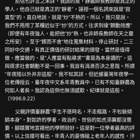
前信也許言之未詳，我說的是，靜農師長教師是真正的
學人，他自己就是真正的“靜者”，誣捏一個名詞來說是“寂
寞型”的，直白地說，就是“炒”不熱的。所以，我只是說，
我們不用用了某種近似于“炒”的方式，往求到達“顫動效應”
（即便有年夜強人，能把他“炒”熱，也非師長教師在天之靈
之所安）。至于“鍥而不舍”地往蒐集材料，停止研討，二三
同好中交通，有真正價值的研討結果的頒發，當然是值得
做，應當做的，是“人應當有點尋求”“書是為本身讀的”，這
與逐求社會顫動不是一回事，我豈有涓滴否決之意哉。所謂
“年夜陸以外并非這般”，我不知其詳，但近據臺灣年夜學一
位老傳授云，臺年夜中文系年青教員中，已有不知臺靜農為
何如人者矣。我認為這倒也無須感歎，紀律就是這般。
（1996.9.22）
父親評價臺靜農“平生不逐時名，不走樞路，不包裝傾
銷本身”，對如許的學者，政治的、世俗的如虎添翼都沒需
要，腳踏實地宣揚他的學問就好。這是對一位學者最高的評
價。以上信還可看出，年青人的豪情碰上老年人的感性，汗