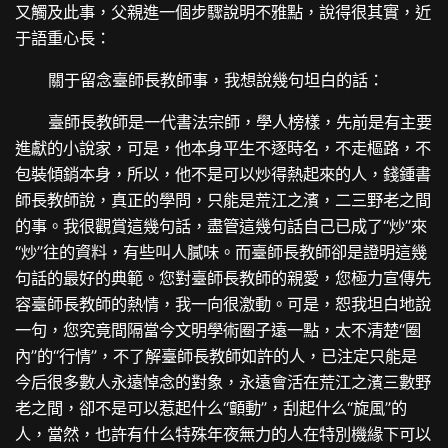
又觸及此事，父親進一個步驟說明不雅點，說得很其實，近
于語重心長：
關于留念臺師長教師事，我想說幾句坦白的話：
臺師長教師是一代書法宗師，學人榜樣，先前是有主要
進獻的小說家，可是，他本身平生不逐時名，不走樞路，不
包裝傾銷本身，所以，他不是可以炒得熱起來的人，錢鍾書
師長教師說，真正的學問，只能是荒江之濱，二三野老之間
的事。我很觀賞這幾句話，盡管這幾句話自己已成了“炒”來
“炒”往的資料，有些叫人膩味。而臺師長教師卻是證明這幾
句話的最好的典範。您對臺師長教師的親愛，您極力宣傳先
容臺師長教師的熱情，我一向很激動。可是，恕我坦白地說
一句，您究竟間隔當今文明學術圈子遠一點，太不清楚“圈
內”的“行情”，不了解臺師長教師如許的人，已注定只能是
今后很多數人永遠悼念的對象，永遠會活在荒江之濱三數野
老之間，卻不是可以惹起什么“顫動”，刮起什么“旋風”的
人，當然，也許有什么特殊年夜無力的人在特別機緣下可以