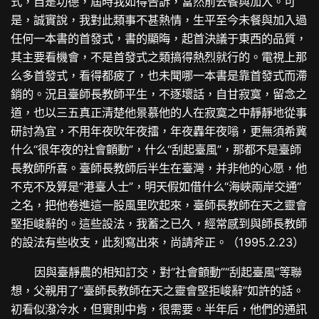
式，自是功德，屆時我如得告訴，當然前去餐與加入。可
是，誠實說，我對此類事不甚熱情，生平至今未餐與加入過
任何一本書的首發式，書的顯晦，起首決議于東西的品質，
其主要看機會，不是首發式之類搞得熱烈就行的。電視上那
么多首發式，看得都疲了，也未聞哪一本書是靠首發式而滯
銷的。況且臺師長教師平生，不逐壞話，自甘寂寞，留念之
道，也以三五真正清楚他景慕他的人在寂寞之中靜靜地從事
研討為宜，不用年夜吹年夜擂，年夜轟年夜嗡，更無須希冀
什么“很年夜的社會顫動”，什么“刮起臺風”，那都不是臺師
長教師所喜。臺師長教師后半生在臺灣，并非他的心愿，他
不克不及算是“港臺人士”，明天假如借什么“海峽兩岸交通”
之名，把他卷進這一股風里吹起來，臺師長教師在天之靈會
堅拒峻辭的。這些設法，我蓄之已久，經常感到與師長教師
的設法有些收支，此刻寫出來，尚請斧正。（1995.2.23）
因與臺靜農的相知訂交，對“社會顫動”“刮起臺風”等聯
想，父親用了“臺師長教師在天之靈會堅拒峻辭”如許的話。
初看似潑冷水，但實則中肯，很需要。半年后，他們的通訊