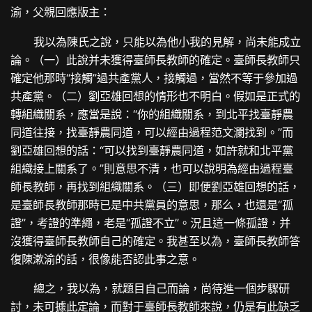
渝，父親回應版主：
我以為陳氏之說，只能以為他小我的見解，尚未能成立
論。（一）此說并未獲得臺師長教師的確定。臺師長教師只
確定他那時“接觸”過共產黨人，接觸過，當然不等于參加過
共產黨。（二）劉亞雄回想的情形也不明白。假如是正式的
轉組織關系，應當是說：“你的組織關系，到北平找臺靜農
同道往接，找臺靜農同道，可以經由過程范文瀾找到。”而
劉亞雄回想的話：“可以找到臺靜農同道，如許就和北平黨
組織接上關系了。”則意思不清，也可以說明為經由過程臺
師長教師，再找到組織關系。（三）即便劉亞雄回想的話，
是臺師長教師那時已是中共黨員的意思，那么，也還是“孤
證”，考證的準繩，老是“孤證不立”。況且這一條孤證，并
沒獲得臺師長教師自己的確定。我甚至以為，臺師長教師答
復陳漱渝的話，很像能否認此事之意。
總之，我以為，就題目自己而論，尚待進一個步驟研
討，未可據此定論，而對于臺師長教師來說，仍是有此缺乏