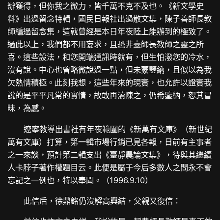
辦獲得，但你我之微力，皆千萬不克不及也。《新文學史
料》出過留念特輯，國民日報社出過散文集，陳子善師長教
師編過留念集，這就曾經是本日年夜陸上能辦到的極致了。
過此以上，我們都不用妄求，且恐非臺師長教師之靈之所
喜。這些設法，和您開端通訊時就有，但生怕潑您的冷水，
沒有說。中心也曾略微說過一點，但未蒙鑒納，且似以為我
欠熱情積極。此刻我想，這些年來的現實，也允許以證實我
說的是平平凡常的實情，故敢再瀆陳之，仍希鑒納，恕其冒
昧，為感。
遼寧教導出書社有年夜範圍的《新萬有文庫》（新世紀
萬有文庫）打算，第一輯市場行銷已見各報，日前有主事者
之一來談，預計第二輯支出《臺靜農論文集》，待與其繼續
人卡脖子著作權題目云。此便是屬于今后多數人之間永不會
忘記之一例也，特以奉聞。（1996.9.10）
此信后，徐鼎銘仍沒解高興結，父親又復信：