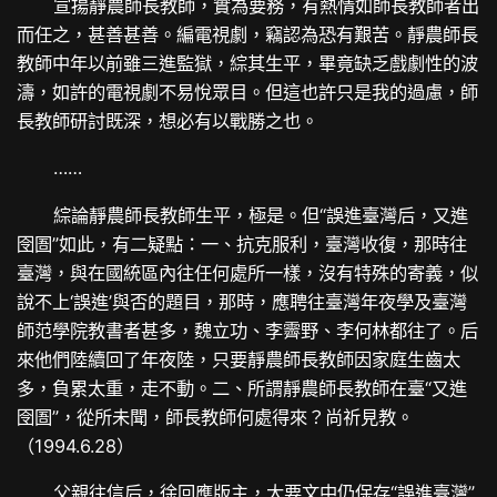
宣揚靜農師長教師，實為要務，有熱情如師長教師者出
而任之，甚善甚善。編電視劇，竊認為恐有艱苦。靜農師長
教師中年以前雖三進監獄，綜其生平，畢竟缺乏戲劇性的波
濤，如許的電視劇不易悅眾目。但這也許只是我的過慮，師
長教師研討既深，想必有以戰勝之也。
……
綜論靜農師長教師生平，極是。但“誤進臺灣后，又進
囹圄”如此，有二疑點：一、抗克服利，臺灣收復，那時往
臺灣，與在國統區內往任何處所一樣，沒有特殊的寄義，似
說不上‘誤進’與否的題目，那時，應聘往臺灣年夜學及臺灣
師范學院教書者甚多，魏立功、李霽野、李何林都往了。后
來他們陸續回了年夜陸，只要靜農師長教師因家庭生齒太
多，負累太重，走不動。二、所謂靜農師長教師在臺“又進
囹圄”，從所未聞，師長教師何處得來？尚祈見教。
（1994.6.28）
父親往信后，徐回應版主，大要文中仍保存“誤進臺灣”