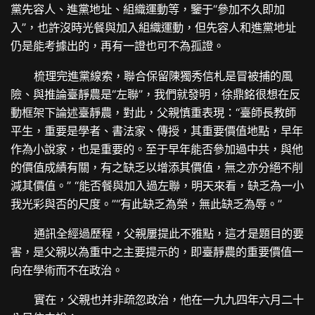
黨先容人、進黨地址、組織運動等，鑒于“參加不久即加
入”，也許沒時光餐與加入組織運動，但先容人和進黨地址
仍是能考據出的，再有一證也可不為孤證。
梳理完進黨線索，聯合保留陳獨秀信札是冒被捕的風
險、與推論臺靜農是“左聯”，我們就發明，徐鼎銘很想在反
動框架下論述臺靜農，對此，父親慎重表現：“臺師長教師
平生，重要是學者、書法家、傳授，其重要價值地點，早年
作為小說家，也是重要的。至于早年能否參加過中共，與他
的價值成績有關，有之缺乏以增添其價值，無之亦分絕不削
減其價值。” “能否餐與加入過左聯，明天來看，缺乏為一小
我光彩與否的尺度。”“有此缺乏為榮，無此缺乏為辱。”
通訊全經過歷程，父親屢提此不雅點，這才是題目的要
害，是父親以為重中之主要提示的，即臺靜農的重要價值一
向在學術而不在政治。
實在，父親也并非疏忽政治，他在一九九四年六月二十