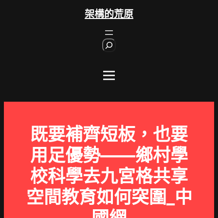
跳
架構的荒原
至
主
S
要
e
內
a
r
容
c
h
既要補齊短板，也要
用足優勢——鄉村學
校科學去九宮格共享
空間教育如何突圍_中