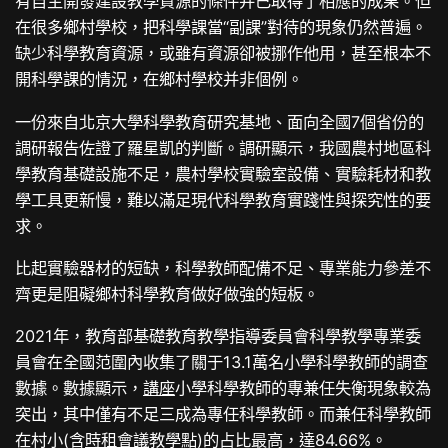
有自主開發建設教學資源的條件并已取得了相應的成果。但
在很多鄉村學校，把科學課當“副課”對待的現象仍然普遍。
缺少科學教育資源，或雖有資源卻被挪作他用，甚至根本不
開科學課的情況，在鄉村學校并非個例。
一份來自北京大學科學教育研究基地、面向全國7個省份的
調研報告佐證了羅星凱的判斷。調研顯示，我國農村地區科
學教育基礎設施不足，農村學校實驗室設備、實驗耗材和教
學工具更新慢，難以滿足現代科學教育實踐性與探究性的要
求。
比起實驗器材的短缺，科學教師配備不足、專業能力參差不
齊更是阻礙鄉村科學教育做好做強的短板。
2021年，教育部基礎教育教學指導委員會科學教學專業委
員會在全國范圍內收集了關于13.1萬名小學科學教師的調查
數據。數據顯示，
講座
小學科學教師的專兼任失衡現象較為
突出，其中僅有不足三成為專任科學教師。而兼任科學教師
在村小(含
時租會議
教學點)的占比最高，達84.66%。