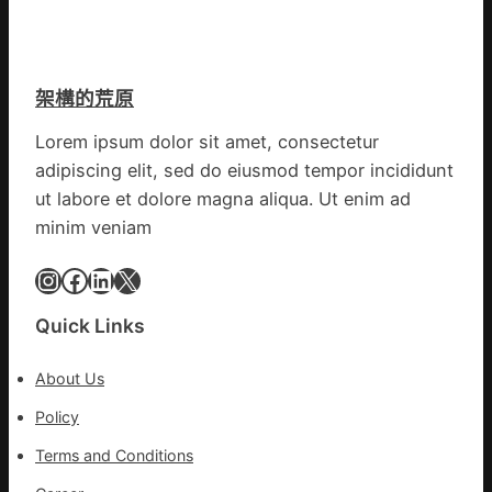
線
院
網
列
體
車
檢
疑
變
架構的荒原
遭
風
閃
險
Lorem ipsum dolor sit amet, consectetur
電
可
adipiscing elit, sed do eiusmod tempor incididunt
擊
超
中
ut labore et dolore magna aliqua. Ut enim ad
過
出
10%
minim veniam
毛
病
Instagram
Facebook
LinkedIn
X
車
秀
Quick Links
傳
醫
About Us
院
健
Policy
康
Terms and Conditions
檢
查