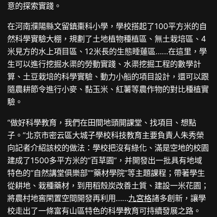
意的探索實踐。
在河南濮陽縣文留鎮棗科小學，學校搭起了100平方米的自
然科學實驗大棚，規劃了土地植物種植區、無土栽培區、4
米見方的水上項目區、12米長的生態睡蓮區……在這里，學
生可以進行挖掘水渠的勞動實踐、水渠挖掘工程的數學計
算、土豆栽培的科學實驗、動力小船的項目設計，還可以跟
隨農耕節令進行小麥、黏玉米、紅薯等農作物的對比種植實
驗。
“做好科學教育，我們在田間地頭開課堂、找項目、想點
子。”北京市密云區大城子學校科技教育主要負責人朱秀榮
向記者介紹該校的做法：學校把沒有綠化、滿是空地的校園
建成了1500多平方米的“百草園”，并開發出一批具有地域
特色的“自然講堂俱樂部”“藥材學院”等主題課程；帶著學生
從耕地、栽種藥材，到用稻殼炭改善土質、建設一米花園；
將農村地窖閑置空間開發再利用……
九宮格
諸多創新，讓學
校走出了一條富有山區特色的科學教育可持續發展之路。