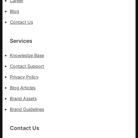
Career
長
Blog
送
院
Contact Us
治
療
Services
Knowledge Base
Contact Support
Privacy Policy
Blog Articles
Brand Assets
Brand Guidelines
Contact Us