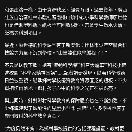
和張建濤一樣，由于資源缺乏、經費有限，過去幾年，廣西
壯族自治區桂林市臨桂區南邊山鎮中心小學科學教師廖世德
也是借助塑料瓶、紙板等可回收材料，帶著學生做水火箭、
紙橋等科創項目。
最近，廖世德的科學課堂有了新變化：桂林市少年宮聯合科
技館等力量下沉到學校。“山里娃也能學編程了！”
不只是送教下鄉，還有“流動科學課”“科普大篷車”“科技小館
進校園”“科學家精神宣講”……記者調研發現，隨著科學教育
日益被重視，瞄準鄉村學校優質教育資源匱乏的短板，不少
舉措切實落地，鄉村孩子心中的科學之光正在被點亮。
與此同時，針對鄉村科學教育的保障體系也在不斷加強，不
少鄉鎮建起了區域性的
見證
小型“科技館”，很多學校也有了
專門撥付的科學教育資金。
“力度仍然不夠，為鄉村學校提供的包括課程設置、教材更