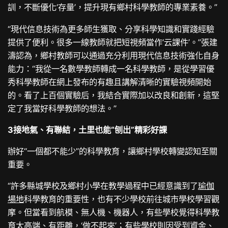
訓，不斷優化‘存量’，提升現有鄉村科學教師的專業素養。”
“現代信息技術為更多師生獲取、分享科學知識和實踐經驗
提供了便利。很多一線教師就把短視頻當作‘云課件’。”張建
濤認為，鄉村教師可以通過充分利用現代信息技術強化自身
能力：“我從一名數學教師轉成一名科學教師，是從學習優
秀科學教師在網上發布的有趣且講解清晰的實驗視頻開始
的。看了上百個實驗后，我結合實際加以改良和創新，這堅
定了我當好科學教師的想法。”
3接地氣、有聯結，土里也能“刨出”精彩好課
辦好“一個都不能少”的科學教育，讓鄉村學校轉變認知至關
重要。
“許多縣城學校及鄉村小學在教學過程中已經意識到了
瑜伽
場地
科學教育的重要性，也有不少學校前往城市學校學習觀
摩。但當看到航模、無人機、機器人，有些學校覺得科學教
育太高端、有距離，‘做不起來’；有些學校則因受到資金、