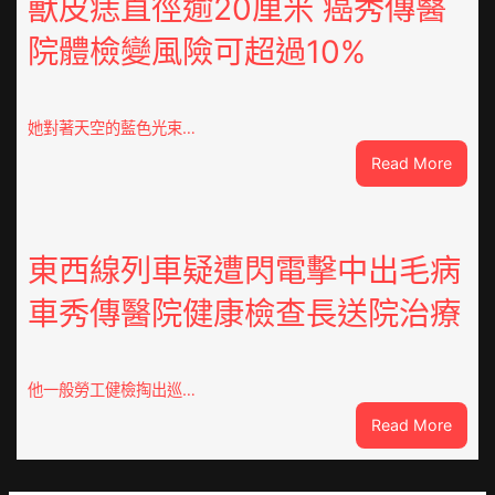
獸皮痣直徑逾20厘米 癌秀傳醫
心
院體檢變風險可超過10%
得
山
東
定
她對著天空的藍色光束…
陶：
:
Read More
冬
獸
日
皮
年
痣
夜
直
東西線列車疑遭閃電擊中出毛病
棚
徑
蔬
車秀傳醫院健康檢查長送院治療
逾
菜
20
生
厘
孩
米
子
他一般勞工健檢掏出巡…
癌
忙
:
Read More
秀
_
東
傳
中
西
醫
國