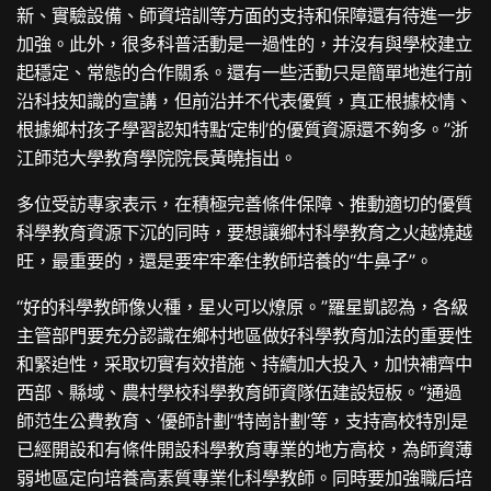
新、實驗設備、師資培訓等方面的支持和保障還有待進一步
加強。此外，很多科普活動是一過性的，并沒有與學校建立
起穩定、常態的合作關系。還有一些活動只是簡單地進行前
沿科技知識的宣講，但前沿并不代表優質，真正根據校情、
根據鄉村孩子學習認知特點‘定制’的優質資源還不夠多。”浙
江師范大學教育學院院長黃曉指出。
多位受訪專家表示，在積極完善條件保障、推動適切的優質
科學教育資源下沉的同時，要想讓鄉村科學教育之火越燒越
旺，最重要的，還是要牢牢牽住教師培養的“牛鼻子”。
“好的科學教師像火種，星火可以燎原。”羅星凱認為，各級
主管部門要充分認識在鄉村地區做好科學教育加法的重要性
和緊迫性，采取切實有效措施、持續加大投入，加快補齊中
西部、縣域、農村學校科學教育師資隊伍建設短板。“通過
師范生公費教育、‘優師計劃’‘特崗計劃’等，支持高校特別是
已經開設和有條件開設科學教育專業的地方高校，為師資薄
弱地區定向培養高素質專業化科學教師。同時要加強職后培