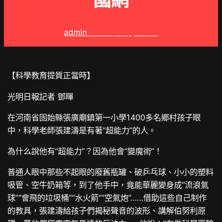
國網
admin
2024 年 5 月 20 日
【科學教育提質正當時】
光明日報記者 鄧暉
在河南省固始縣張廣廟鎮第一小學1400多名鄉村孩子眼
中，科學老師張建濤是有著“超能力”的人。
為什么說他有“超能力”？因為他會“變魔術”！
普通人眼中那些不起眼的廢舊瓶罐、破乒乓球、小小的塑料
吸管、空牛奶箱等，到了他手中，竟能華麗變身成“流浪氣
球”“會飛的垃圾桶”“水火箭”“空氣炮”……借助這些自己制作
的教具，張建濤給孩子們揭秘聲音的波形、講解伯努利原