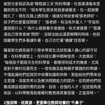
被部分家長認為是“瞎耽誤工夫”的科學課，在張建濤看來意
義則完全不同：“很多學生原來見我會繞著走，在一起做實
驗久了，現在在路上遇到我，遠遠兒地就會喊‘張老師好’。
孩子們也更愛提問題了：‘張老師，有沒有外星人？’‘宇宙的
盡頭是什么？’‘為什么樹葉春天會變綠、秋天會變黃？’”張建
濤自己常常會被“問倒”，沒辦法給出滿意解釋的時候，他就
鼓勵學生們多看課外書，自己也忙著“補課”找答案。
羅星凱也遇見過不少原本學習生活狀態讓人擔心的留守兒
童，在科學課堂上、在科技比賽中眼眸發亮、大放異彩：
“每個孩子都是天生的科學家，都應得到成才的機會。尤其
是對于鄉村兒童而言，一堂有趣且能夠親手實踐的科學課，
不僅能讓他們從探究中收獲知識和快樂，更能給他們帶來自
主意識、深度思考以及解決問題能力的提升，從而將他們培
養成建設祖國所需的自尊、自信、自強的人才。從這個角度
來說，以科學教育助推鄉村教育高質量發展，正當其時。”
2強保障、送資源，更要牽住教師培養的“牛鼻子”