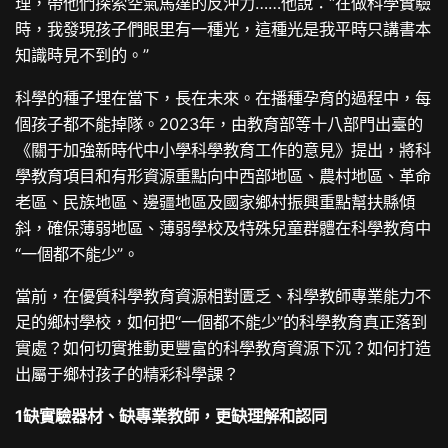
理，帶他們探索空氣馬達的反沖力……他說：“在做科學實驗
時，我發現孩子們眼里有一種光，這種光是我平時只講書本
知識時見不到的。”
科學的種子埋在當下，長在未來。在播種孕育的過程中，每
個孩子都不能掉隊。2023年，由教育部等十八部門出臺的
《關于加強新時代中小學科學教育工作的意見》提出，將科
學教育項目和有形資源重點向中西部地區、農村地區、革命
老區、民族地區、邊疆地區及國家鄉村振興重點幫扶縣傾
斜，確保薄弱地區、薄弱學校及特殊兒童群體在科學教育中
“一個都不能少”。
當前，在優質科學教育資源相對匱乏、科學教師專業能力不
足的鄉村學校，如何把“一個都不能少”的科學教育真正落到
實處？如何切實推動更豐富的科學教育資源下沉？如何打造
出屬于鄉村孩子的精彩科學課？
1缺實驗器材、缺專業教師，更缺理解和認同