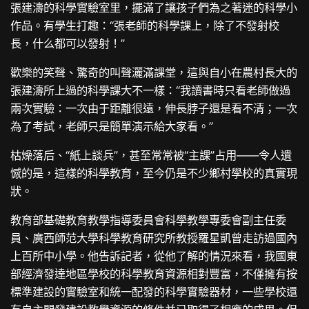
張建濤的科學實驗室里，擺滿了讓孩子們為之著迷的科學小
作品。有學生打趣：“張老師的科學課上，除了不發射校
長，什么都可以發射！”
歡樂的笑聲、驚奇的叫聲灑滿課堂，這與自小在農村長大的
張建濤所上過的科學課大不一樣：“我讀書時只看老師做過
兩次實驗：一次由于距離很遠，伸長脖子還是看不清；一次
為了考試，老師只是簡單演示給大家看。”
枯燥落后、“紙上談兵”，甚至常常被“主課”占用——令人遺
憾的是，這樣的科學教育，至今仍是不少鄉村學校的真實現
狀。
教育部基礎教育教學指導委員會科學教學專委會副主任委
員、廣西師范大學科學教育研究所教授羅星凱曾走訪過國內
上百所中小學。他告訴記者，從他了解的情況來看，我國東
部經濟發達地區學校的科學教育資源相對豐富，不僅擁有按
標準建設的實驗室和統一配發的科學實驗器材，一些學校還