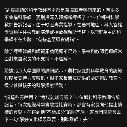
“周邊鄉鎮的科學教師基本都是兼職或者轉崗來的，有很多
不會講科學課，更別提深入理解新課標了。”一位鄉村科學
教師告訴記者，由于缺乏專業指導，在農村地區，科
九宮格
學實驗往往被教師演示或播放視頻所代替，以“講”為主的科
學課不在少數，“有些甚至還會講錯”。
除了課程建設和師資素養明顯不足外，學校和教師們還經常
面對來自家長的不支持、不理解。
前述北京大學團隊的調研顯示，農村家庭對科學教育的認知
程度及支持力度較低，很多家長無法提供必要的輔助教育、
很少參與孩子的科學探索活動。
“搞這些有啥用？”“考試能加分嗎？”一位鄉村科學教師告訴
記者，每次組織科學實驗或比賽時，都會有家長向他提出這
樣的質疑。在得到他“不能加分”的回答后，家長們常常會丟
下一句“學好文化課最重要，別瞎耽誤工夫”。