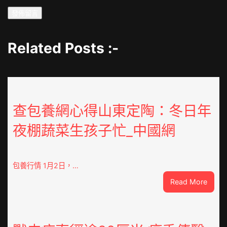
Related Posts :-
查包養網心得山東定陶：冬日年
夜棚蔬菜生孩子忙_中國網
包養行情 1月2日，…
:
Read More
查
包
養
網