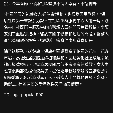
說，今年春節，保康社區堅決不搞大桌宴，不講排場。
“社區開展的
包養女人
‘送健康’活動，也很受居民歡迎。”保
康社區第一書記余力說。在社區黨群服務中心大廳一角，幾
名來自社區衛生服務中心的醫護人員在開展免費體檢，李萬
安測了血壓等指標，咨詢了關于健康和睡眠的問題，醫務人
員
包養網
耐心解答，還贈送了家庭健康知識宣傳冊。
除了送服務、送健康，保康社區還聯系了轄區的花店、花卉
市場，為社區居民贈送綠植和鮮花，裝點美化社區環境；邀
請市道德模范、專家為居民開展傳承家風家
包養
教、
女大生
包養俱樂部
弘揚傳統美德、提倡婚事新辦簡辦等宣講活動；
組織轄區志愿者為孤寡老人、殘疾人上門義務理發、送餐、
助潔……社區居民的新年過得又幸福又健康。
TC:sugarpopular900