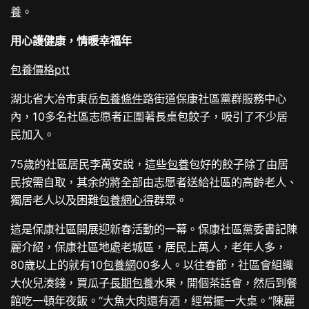
養
。
用心護健康，情暖幸福年
包養價格ptt
湖北省大冶市東岳
包養條件
路街道保康社區黨群服務中心
內，10多名社區志愿者正圍著長桌包餃子，吸引了不少居
民加入。
75歲的社區居民李萬安說，這些
包養
包好的餃子除了由居
民按需自取，其余的將全部由志愿者送給社區的高齡老人、
獨居老人以及困難
包養網心得
群眾。
這是保康社區開展迎新春活動的一幕。保康社區黨委書記陳
麗介紹，保康社區地處老城區，居民上萬人，老年人多，
80歲以上的就有10
包養網
00多人。以往春節，社區會組織
大伙兒湊錢，買瓜子
長期包養
水果，開個茶話會，然后到餐
館吃一頓年夜飯。“大魚大肉還有酒，經常擺一大桌。”陳麗