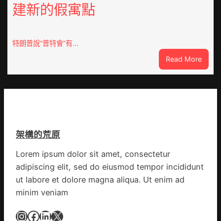
進
建新的假寓點
市”
激
活
特朗普說“普特會”有…
村
落
:
Read More
成
晨
長
安!
新
世
動
界
能
丨
_
特
中
架構的荒原
朗
國
普
網
Lorem ipsum dolor sit amet, consectetur
稱
adipiscing elit, sed do eiusmod tempor incididunt
“普
特
ut labore et dolore magna aliqua. Ut enim ad
會”
minim veniam
有
25％
Instagram
Facebook
LinkedIn
X