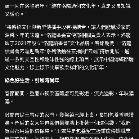
頭一回在洛陽過年，“能在洛陽過個文化年，真是又長知識
又暖心。”
“將傳統文化與新型傳播手段有機結合，讓人們能感受家的
溫馨、年的味道。”洛龍區委宣傳部相關負責人表示。洛龍
區于2021年設立“洛龍讀書會”文化品牌。春節期間，“洛龍
讀書會云端迎新年”系列活動在直播間“云端”持續開展，通
過一系列交互性和趣味性強的線上項目，展示中國傳統節慶
文化魅力，線上線下共享歡樂祥和的文化新年。
綠色好生活，引領時尚年
春節期間，重慶市銅梁區隨處可見彩燈，流光溢彩，年味濃
濃。
敲開市民王雪芹的家門，幾盤菜已經上桌，
長期包養
香味撲
鼻。門后的
女大生包養俱樂部
墻上掛著一個環保袋。“我們
買菜都用這個環保袋。”王雪芹是
包養留言板
重慶傳媒職業
學院的教師，她和家人一起
包養網
把綠色融入生活、綠色過