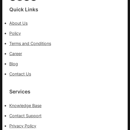
幾
率
Quick Links
不
勝
About Us
利；
歐
Policy
洲
Terms and Conditions
催
促
Career
以
Blog
OSDE
奧
Contact Us
斯
德
材
Services
料
報
Knowledge Base
價
色
Contact Support
列
Privacy Policy
停