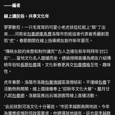
——編者
線上講民俗，共享文化年
寥寥數剪，一只毛茸茸的可愛小老虎就從紅紙上“跳”了出
來……河南省
包養網車馬費
洛陽市剪紙協會代表崔秀麗創意
剪“虎”，春節期間在線上指導網友創作新年窗花。
“傳統水餃的來歷和制作講究”“古人怎樣在新年時拜年‘討口
彩’”……當地文化名人圍爐而坐，通過視頻直播為網友介紹傳
統年俗知
長期包養
識，文化新春更具交
包養價格
互性、趣味
性。
虎年春節，洛陽市洛龍
包養情婦
區張燈結彩，不僅線
包養
下
活動熱熱鬧鬧，線上還接連奉上“迎新年文化大餐”。臘月廿
八起
包養網
，洛龍區推出云端游園等線上直播活動。
“此前就對河洛文化十分著迷。”市民李越群高興地說。今年
為響應疫情防控政策要求，他選擇就地過年，這也是李越群