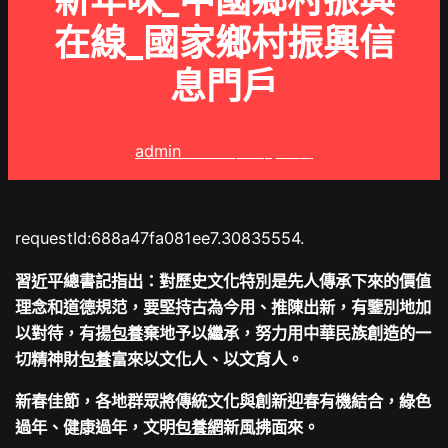
新年味_中國鄉村振興
在線_國家鄉村振興信
息門戶
admin
2025 年 8 月 1 日
requestId:688a47fa081ee7.30835554.
習近平總書記指出：對歷史文化特別是先人傳承下來的價值
理念和道德規范，要堅持古為今用、推陳出新，有鑒別地加
以對待，有揚
包養
棄地予以繼承，努力用中華民族創造的一
切精神財
包養
富來以文化人、以文育人。
新春佳節，各地群眾將傳統文化與創新迎春有機結合，綠色
過年、健康過年，文明
包養網
新風拂面來。