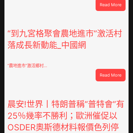
:
Read More
風
雨
中
緊
“到九宮格聚會農地進市”激活村
急
落成長新動能_中國網
JIUYI
俱
意
豪
“農地進市”激活鄉村…
宅
:
Read More
設
“到
計
九
轉
宮
移
格
晨安!世界丨特朗普稱“普特會”有
滯
聚
留
25％幾率不勝利；歐洲催促以
會
貨
農
船
OSDER奧斯德材料報價色列停
地