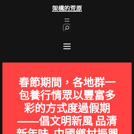
跳
架構的荒原
至
主
S
要
e
內
a
r
容
c
h
春節期間，各地群一
包養行情眾以豐富多
彩的方式度過假期
——倡文明新風 品清