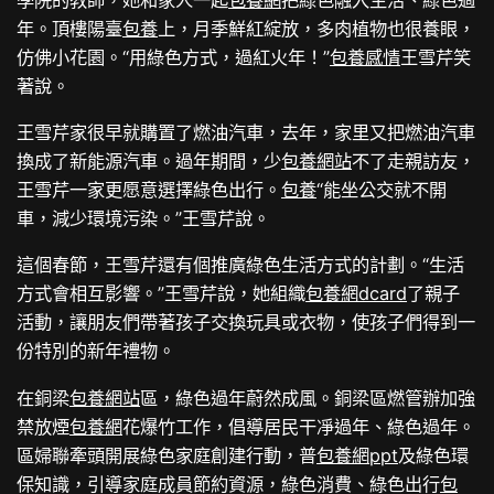
年。頂樓陽臺
包養
上，月季鮮紅綻放，多肉植物也很養眼，
仿佛小花園。“用綠色方式，過紅火年！”
包養感情
王雪芹笑
著說。
王雪芹家很早就購置了燃油汽車，去年，家里又把燃油汽車
換成了新能源汽車。過年期間，少
包養網站
不了走親訪友，
王雪芹一家更愿意選擇綠色出行。
包養
“能坐公交就不開
車，減少環境污染。”王雪芹說。
這個春節，王雪芹還有個推廣綠色生活方式的計劃。“生活
方式會相互影響。”王雪芹說，她組織
包養網dcard
了親子
活動，讓朋友們帶著孩子交換玩具或衣物，使孩子們得到一
份特別的新年禮物。
在銅梁
包養網站
區，綠色過年蔚然成風。銅梁區燃管辦加強
禁放煙
包養網
花爆竹工作，倡導居民干凈過年、綠色過年。
區婦聯牽頭開展綠色家庭創建行動，普
包養網ppt
及綠色環
保知識，引導家庭成員節約資源，綠色消費、綠色出行
包