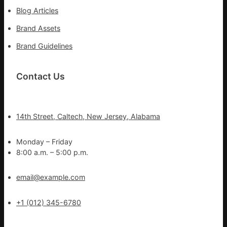
建
Blog Articles
新
Brand Assets
的
假
Brand Guidelines
寓
點
Contact Us
14th Street, Caltech, New Jersey, Alabama
Monday – Friday
8:00 a.m. – 5:00 p.m.
email@example.com
+1 (012) 345-6780