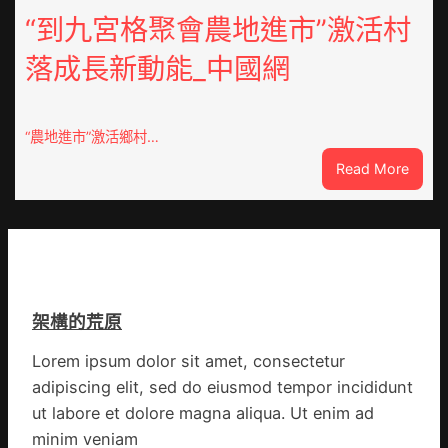
家
緊
“到九宮格聚會農地進市”激活村
醫
急
科
落成長新動能_中國網
JIUYI
實
俱
行
意
站
豪
防
“農地進市”激活鄉村…
宅
疫
:
Read More
設
步
“到
計
隊
九
轉
高
宮
移
舉
格
滯
旗
聚
留
號
會
貨
的
架構的荒原
農
船
湊
地
集
Lorem ipsum dolor sit amet, consectetur
進
地
adipiscing elit, sed do eiusmod tempor incididunt
市”
激
ut labore et dolore magna aliqua. Ut enim ad
活
minim veniam