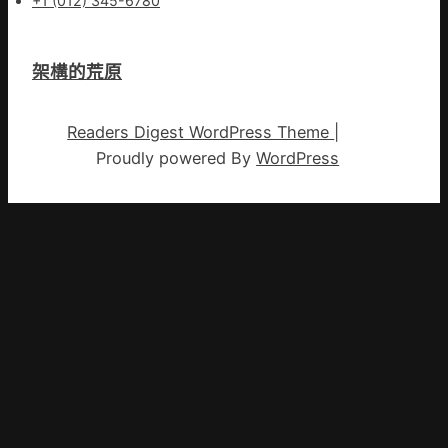
+1 (012) 345-6780
架構的荒原
Readers Digest WordPress Theme
|
Proudly powered By
WordPress