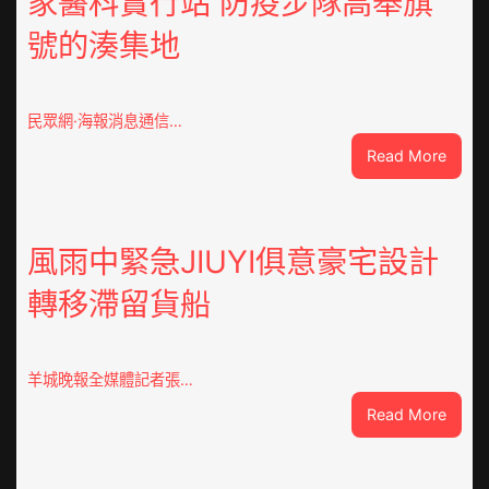
家醫科實行站 防疫步隊高舉旗
號的湊集地
民眾網·海報消息通信…
:
Read More
戰
爭
街
道：
風雨中緊急JIUYI俱意豪宅設計
新
轉移滯留貨船
時
期
文
明
羊城晚報全媒體記者張…
森
:
Read More
和
風
診
雨
所
中