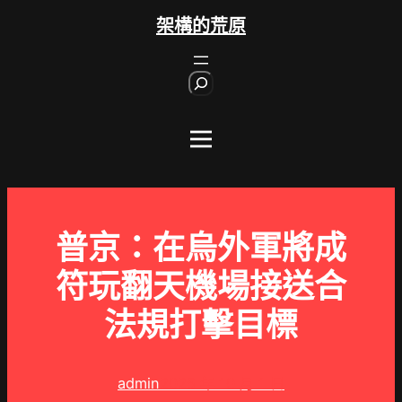
跳
架構的荒原
至
主
S
要
e
內
a
r
容
c
h
普京：在烏外軍將成
符玩翻天機場接送合
法規打擊目標
admin
2025 年 10 月 1 日