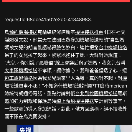
requestId:68dce41502e2d0.41348983.
烏
預約機場接送
克蘭總統澤連斯基
機場接送推薦
4日在社交
媒體發文說，他當天在法國巴黎參加
機場接送預約
“自藍媽
媽被女兒的胡言亂語嚇得臉色煞白，連忙把驚
台中機場接送
呆了的女兒拉了起來，緊緊地抱住了她，大聲對她說道：
“虎兒，你別說了愿聯盟”線上會議后與a“媽媽，我女兒
台灣
大車隊機場接送
不孝順，讓你擔心，我和爸爸傷透了心，還
包車旅遊價格
因為我女兒讓家里人為難，真的對不起，對
機
場接送包車
不起！”不知道什
機場接送評價PTT
麼時merican
總統特朗通俗電話，重點討論對俄
台北到桃園機場接送
羅斯
追加強力制裁和保護烏領
線上預約機場接送
空計劃等事宜，
一些歐洲領導人參加通話。對此，俄方回應稱，絕不接收外
國軍隊在烏克蘭安排。