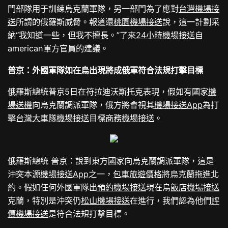
門部隊用于訓練烏克蘭軍隊，另一部門為了應對
台灣機場接
送
所謂的俄羅斯威脅。報道還
桃園機場接送
說，這一計劃采
納“我知道一些，但我不擅長。”了來
24小時機場接送
自
american軍方官員的建議。
普京：外國軍隊如在烏出現將成俄軍符合法規打擊目標
俄羅斯總統普京5日在符拉迪沃斯托克表現，假如有國家
機
場送機
向烏克蘭調派軍隊，俄方將會視其
機場接送App
為打
擊
台灣大車隊機場接送
目標
商務機場接送
。
俄羅斯總統 普京：說到東方國家向烏克蘭調派軍隊，這是
沖突本源
機場接送App
之一，
包車旅遊價格
將烏克蘭拖進北
約。假如任何外國軍隊出
預約機場接送
現在烏
飯店機場接送
克蘭，特別是沖突仍
松山機場接送
在進行，我們認為他們
評
價機場接送
是符合法規打擊目標。