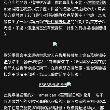
有商店的地方，這裡很冷清，你連逛街都不能，你
機場接送
App
得陪在我這小院子裡。保證的總體框架達成分歧，烏美
雙方還討論了若何最年夜限制保護烏克蘭領空。他說，烏克
蘭提出了一項保護烏領空
飯店機場接送
的計劃并請美方予以
考慮。不過，澤連斯基沒有流露這一計劃的具
機場接機
體細
節。
歐盟委員會主席馮德萊恩當天在
機場接機
線上會
商務機場接
送
議結束后發表聲明說，“自愿聯盟”中，26個國家承諾在俄
烏開火或戰爭協議框架下，在烏克蘭安排陸軍、空
台灣機場
接送
軍或海軍部隊，為烏克蘭供給平安保證。
55688機場接送
此
機場接送預約
外，american《華爾街日報》徵引一名不
愿流露姓名的交際官員的話報道說，歐洲國家的軍方已經草
擬了在烏克蘭安排軍隊的詳細計劃，規模將超過1萬人，部