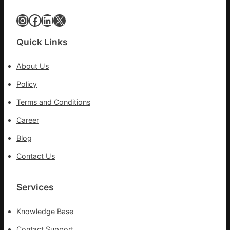
村
落
Instagram
Facebook
LinkedIn
X
成
長
Quick Links
新
動
About Us
能
_
Policy
中
Terms and Conditions
國
網
Career
Blog
Contact Us
Services
Knowledge Base
Contact Support