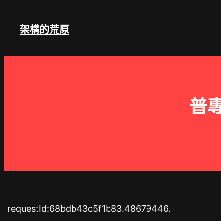
跳
至
架構的荒原
主
要
內
容
普
requestId:68bdb43c5f1b83.48679446.