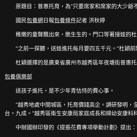
原題目：普惠托育，為“只要席家和席家的大少爺
國民
包養網
日報
包養條件
記者 洪秋婷
稚嫩的童聲飄出來，脆生生的。門口等著接娃的杜
“之前一探聽，送娃進托每月要四五千元。”杜穎前
杜穎選擇的是廣東省廣州市越秀區年夜塘街普惠托
包養俱樂部
送孩子進托，是不少年青怙恃的費心事。
“越秀地處中間城區，托育價錢高企。調研發明，
台。九成。”越秀區衛生安康局家庭成長和婦幼安康科
中辦國辦印發的《提振花費專項舉動計劃》提出：