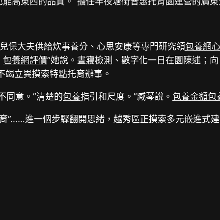
也能高東西的品質。”擔任年夜塘街普惠托育園運營的廣
兒保大夫供給炊事養分、心思安康等專門研究領
包養網
，
包養網評價
”她說。晝寢檢測、數字化一日在園陳述；
不竭立異摸索特點托育辦事。
不同意。”清楚的
包養
指引和尺度。”臧琴說。
包養金額
包
建托育”……進一個步驟翻開思緒，越秀區正摸索多元嵌進