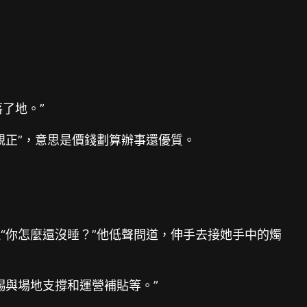
了地。”
靚正”，意思是價錢劃算辦事還優質。
近“你怎麼還沒睡？”他低聲問道，伸手去接她手中的燭
賜與場地支撐和運營補貼等。”