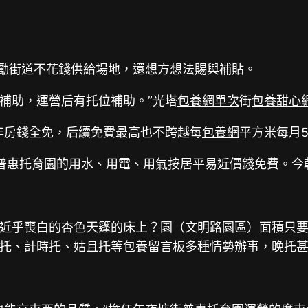
激勵街道不花錢供給場地，還想方想法賜與補貼。
補助，運營后有托位補助。”光塔
包養網單次
街
包養甜心
年房錢全免，后續免費最高也不跨越每
包養網
平方米每月
普惠托育園的用水、用電、用氣按居平易近價錢免費。今朝
近乎喪白的杏色天篷的床上？園（文明路園區）面積只要
托、計時托、姑且托等
包養留言板
多種情勢辦事，晚托甚