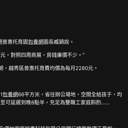
網
普惠托育園
包養網
園長臧穎說。
5元，對照四周商展，房錢廉價不少。”
，越秀區普惠托育費均價為每月2280元。
1
包養網
66平方米，省往辦公場地，空間全給孩子，均
至可延遲到晚8點半，充足為雙職工家庭斟酌……