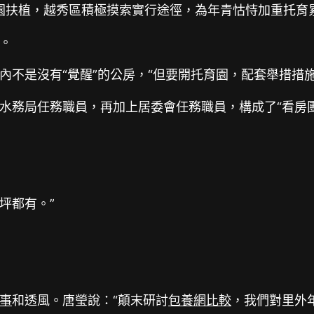
園扶植，越秀區積極摸索實行途徑，為年青怙恃加重托育
。
內不是沒有“覺醒”的公房，“但要開托育園，配套舉措措施
水務局任務職員，再加上居委會任務職員，構成了“看房團
坪都有。”
事
和透風。唐瑩說：“顛末研討
包養網比較
，我們對里外