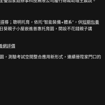
東全優加家庭辦事科技無限公司履行總裁助理王晨說。
心得
導；聰明托育，依托“智能裝備+體系”，供
短期包養
向日葵親子小屋嵌進普惠托育園，開設不花錢親子講
養網評價
式建園，測驗考試空間整合應用新形式，連續晉陞家門口的