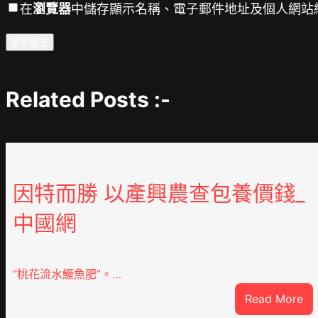
在
瀏覽器
中儲存顯示名稱、電子郵件地址及個人網站
Related Posts :-
因特而勝 以產興農查包養價錢_
中國網
“桃花流水鱖魚肥”。…
:
Read More
因