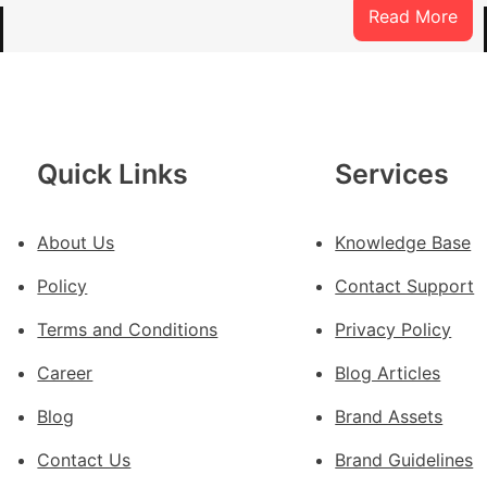
:
Read More
戰
爭
街
道
新
Quick Links
Services
時
期
文
About Us
Knowledge Base
明
Policy
Contact Support
森
和
Terms and Conditions
Privacy Policy
診
所
Career
Blog Articles
家
Blog
Brand Assets
醫
科
Contact Us
Brand Guidelines
實