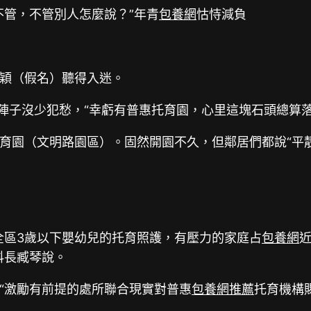
不管，不管別人怎麼說？”年青
包養網
怙恃減負
穎（假名）聽得入迷。
陣子沒少犯愁，“幸虧有普惠托育園，心里這塊石頭總算落
育園（文明路園區）。固然開園不久，但鄰居們都說“平
全區3歲以下嬰幼兒的托育照護，有壓力的家庭占
包養網
科長臧琴說。
“激勵有前提的處所聯合現實對普惠
包養網推薦
托育機構