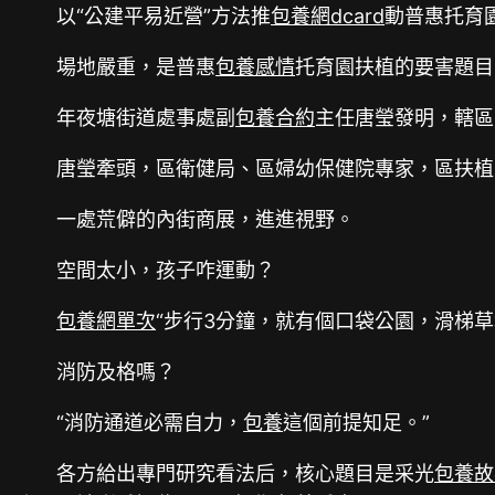
以“公建平易近營”方法推
包養網dcard
動普惠托育
場地嚴重，是普惠
包養感情
托育園扶植的要害題目
年夜塘街道處事處副
包養合約
主任唐瑩發明，轄區
唐瑩牽頭，區衛健局、區婦幼保健院專家，區扶植
一處荒僻的內街商展，進進視野。
空間太小，孩子咋運動？
包養網單次
“步行3分鐘，就有個口袋公園，滑梯草
消防及格嗎？
“消防通道必需自力，
包養
這個前提知足。”
各方給出專門研究看法后，核心題目是采光
包養故