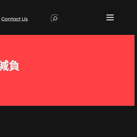
S
Contact Us
e
a
r
c
h
減負