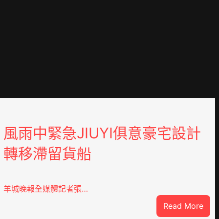
風雨中緊急JIUYI俱意豪宅設計
轉移滯留貨船
羊城晚報全媒體記者張…
:
Read More
風