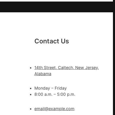
雨
中
緊
急
：
JIUY
俱
Contact Us
意
豪
宅
設
14th Street, Caltech, New Jersey,
計
Alabama
轉
移
Monday – Friday
滯
8:00 a.m. – 5:00 p.m.
留
貨
船
email@example.com