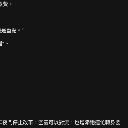
累贅。
是重點。”
”。
年夜門停止改革，空氣可以對流，也增添她連忙轉身要