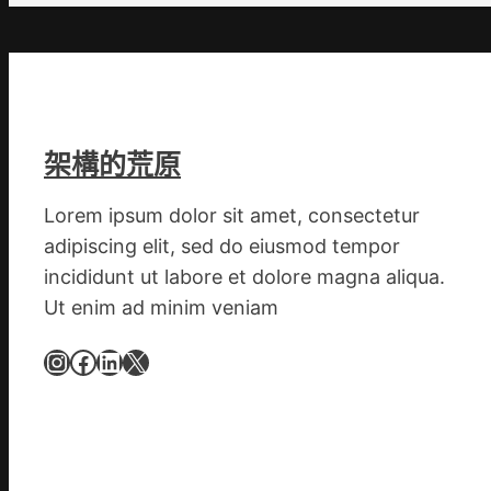
特
而
勝
以
產
架構的荒原
興
農
Lorem ipsum dolor sit amet, consectetur
查
包
adipiscing elit, sed do eiusmod tempor
養
incididunt ut labore et dolore magna aliqua.
價
Ut enim ad minim veniam
錢
_
Instagram
Facebook
LinkedIn
X
中
國
網