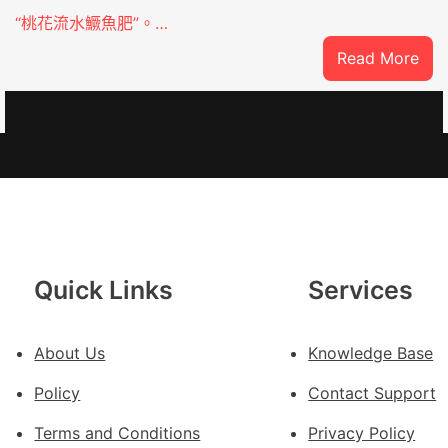
“桃花流水鱖魚肥”。…
:
Read More
因
特
oJIUYI
而
勝
以
產
興
農
查
Quick Links
Services
包
養
About Us
Knowledge Base
價
錢
Policy
Contact Support
_
中
Terms and Conditions
Privacy Policy