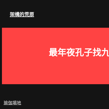
跳
至
架構的荒原
主
要
內
容
最年夜孔子找九
瑜伽場地