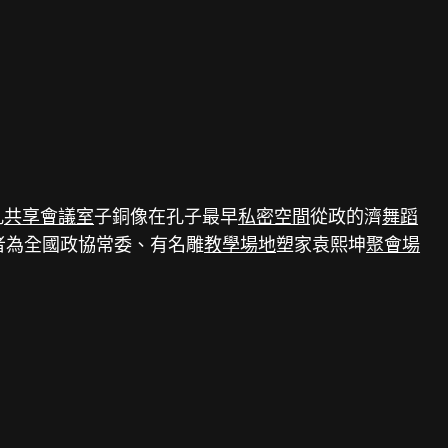
孔
共享會議室
子銅像在孔子最早
私密空間
從政的濟
舞蹈
者為全國政協常委、有名雕
教學場地
塑家袁熙坤
聚會場