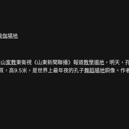
瑜伽場地
據山
家教
東衛視《山東新聞聯播》報道
教學場地
，明天，
質，高9.5米，是世界上最年夜的孔子
舞蹈場地
銅像。作