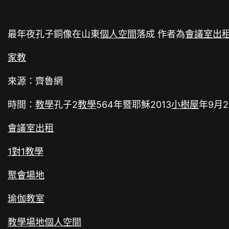
最年夜孔子銅像在山東
個人空間
落成 作者為
會議室出
家教
來源：齊魯網
時間：
教學
孔子2
教學
564年暨耶穌2013
小樹屋
年9月2
會議室出租
1對1教學
聚會場地
瑜伽教室
教學場地
個人空間