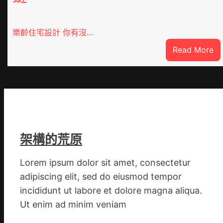
樂齡住宅設計 你有沒…
:
Read More
Vl
俱
意
翻
修
設
計
架構的荒原
g
|
Lorem ipsum dolor sit amet, consectetur
我
adipiscing elit, sed do eiusmod tempor
在
incididunt ut labore et dolore magna aliqua.
鏈
Ut enim ad minim veniam
博