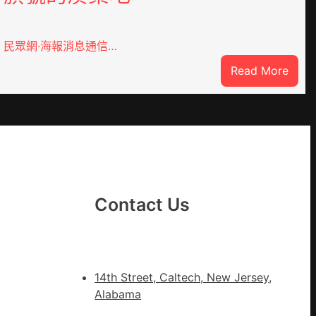
民眾網·海報消息通信…
:
Read More
戰
爭
街
道：
新
時
期
Contact Us
文
明
森
和
14th Street, Caltech, New Jersey,
診
Alabama
所