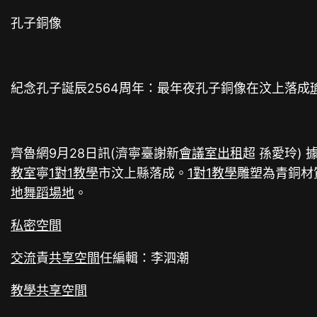
孔子銅像
紀念孔子誕辰2564周年：最年夜孔子銅像在汶上落成
齊魯網9月28日訊(濟寧臺謝新
會議室出租
超 孫愛玲) 
教室
寧
1對1教學
市汶上縣落成。
1對1教學
雕塑為青銅材
地
舞蹈場地
。
私密空間
交流
責
共享空間
任編輯：李泗潮
教學
共享空間