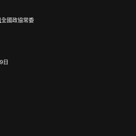
租
全國政協常委
9日