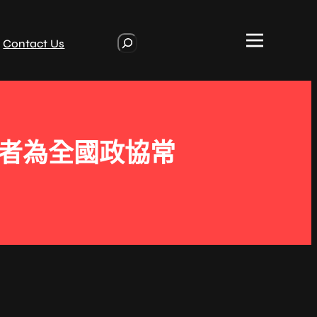
S
Contact Us
e
a
r
c
h
作者為全國政協常