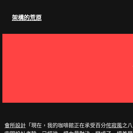
跳
至
架構的荒原
主
要
內
容
會所設計
「現在，我的咖啡館正在承受百分
侘寂風
之八