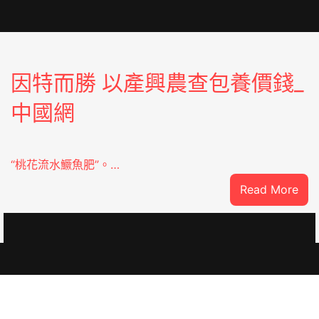
因特而勝 以產興農查包養價錢_
中國網
“桃花流水鱖魚肥”。…
:
Read More
因
特
oJIUYI
而
勝
以
產
興