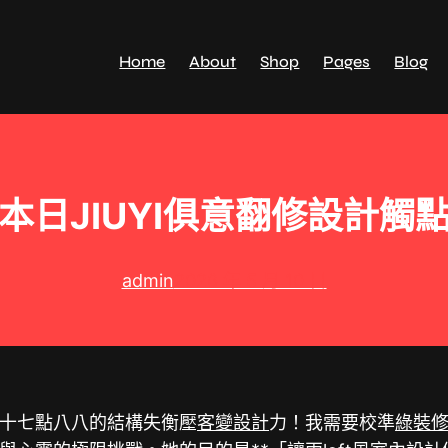
Home
About
Shop
Pages
Blog
本日JIUYI俱意翻修設計觸
admin
2026 年 5 月 10 日
十七點八八的結構失衡壓
客變設計
力！我需要校準
綠裝