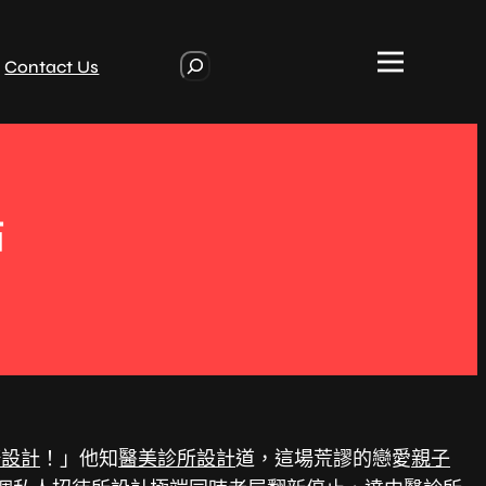
S
Contact Us
e
a
r
c
h
點
修設計
！」他知
醫美診所設計
道，這場荒謬的戀愛
親子