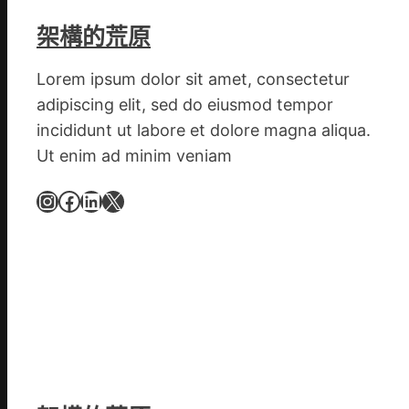
設
計
架構的荒原
g
|
Lorem ipsum dolor sit amet, consectetur
我
adipiscing elit, sed do eiusmod tempor
在
incididunt ut labore et dolore magna aliqua.
鏈
Ut enim ad minim veniam
博
會
Instagram
Facebook
LinkedIn
X
挑
戰
拼
出
一
條
全
球
供