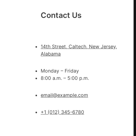
時
期
Contact Us
文
明
森
和
14th Street, Caltech, New Jersey,
診
Alabama
所
家
Monday – Friday
醫
8:00 a.m. – 5:00 p.m.
科
實
行
email@example.com
站
防
+1 (012) 345-6780
疫
步
隊