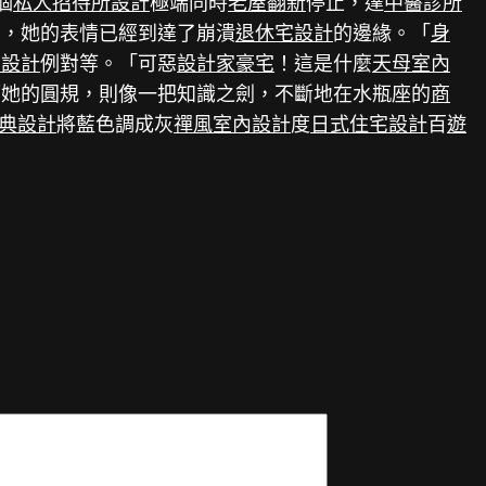
個
私人招待所設計
極端同時
老屋翻新
停止，達
中醫診所
面，她的表情已經到達了崩潰
退休宅設計
的邊緣。「
身
內設計
例對等。「可惡
設計家豪宅
！這是什麼
天母室內
而她的圓規，則像一把知識之劍，不斷地在水瓶座的
商
典設計
將藍色調成灰
禪風室內設計
度
日式住宅設計
百
遊