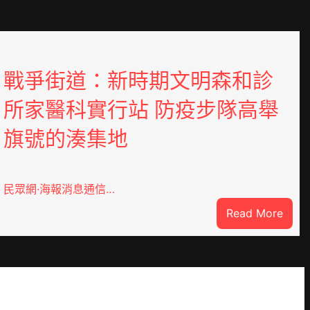
戰爭街道：新時期文明森和診
所家醫科實行站 防疫步隊高舉
旗號的湊集地
民眾網·海報消息通信…
:
Read More
戰
爭
街
道：
新