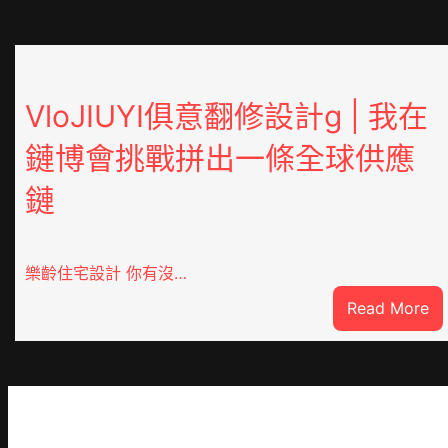
VloJIUYI俱意翻修設計g | 我在
鏈博會挑戰拼出一條全球供應
鏈
樂齡住宅設計 你有沒…
:
Read More
Vl
俱
意
翻
修