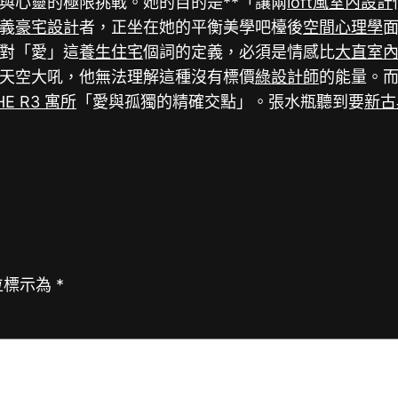
與心靈的極限挑戰。她的目的是**「讓兩
loft風室內設計
義
豪宅設計
者，正坐在她的平衡美學吧檯後
空間心理學
對「愛」這
養生住宅
個詞的定義，必須是情感比
大直室
天空大吼，他無法理解這種沒有標價
綠設計師
的能量。
HE R3 寓所
「愛與孤獨的精確交點」。張水瓶聽到要
新古
位標示為
*