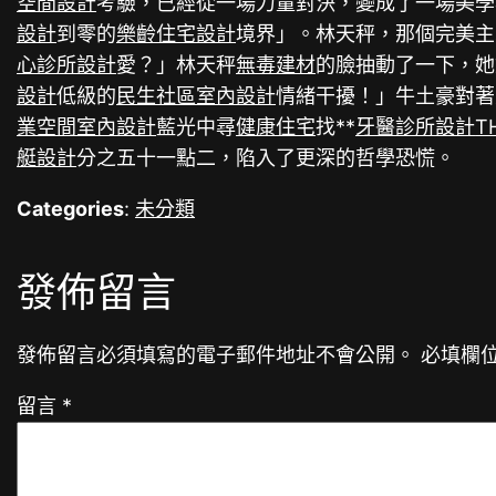
空間設計
考驗，已經從一場力量對決，變成了一場美學
設計
到零的
樂齡住宅設計
境界」。林天秤，那個完美主
心診所設計
愛？」林天秤
無毒建材
的臉抽動了一下，她
設計
低級的
民生社區室內設計
情緒干擾！」牛土豪對著
業空間室內設計
藍光中尋
健康住宅
找**
牙醫診所設計
T
艇設計
分之五十一點二，陷入了更深的哲學恐慌。
Categories
:
未分類
發佈留言
發佈留言必須填寫的電子郵件地址不會公開。
必填欄
留言
*