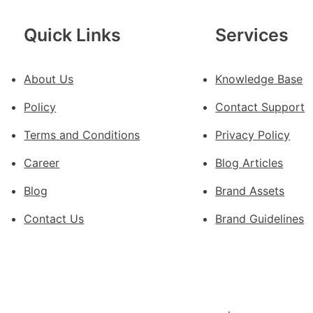
農
查
Quick Links
Services
包
養
About Us
Knowledge Base
價
錢
Policy
Contact Support
_
中
Terms and Conditions
Privacy Policy
國
Career
Blog Articles
網
Blog
Brand Assets
Contact Us
Brand Guidelines