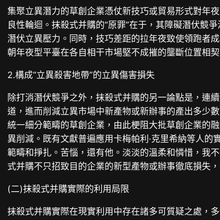
集聚立異潛力的草創企業憑仗新技巧或貿易形式對年夜
良性輪迴。抹殺式并購的“原罪”在于，其障礙潛伏競
潛伏立異壓力。同時，技巧差距的拉年夜致使領跑者成
朝年夜型平臺在各自相干市場堅不成摧的壟斷位置相契合
2.構成“立異殺害地帶”的立異傷害損失
除打消潛伏競爭之外，抹殺式并購的另一論點是，連續性并
道，進而削減立異市場中新產物或新辦事的產出多少數
統一細分範疇的草創企業，由此梗阻大批草創企業的融
異削減。既有文獻普遍應用卡梅帕利·克里希納等人的
範疇和掙扎。苦惱，還有他。淡淡的溫柔和憐惜，我不知
式并購不只招致目的企業的新型產物或辦事徹底損失，還
(二)抹殺式并購實際的利用局限
抹殺式并購實際在現實利用中存在諸多可質疑之處，多