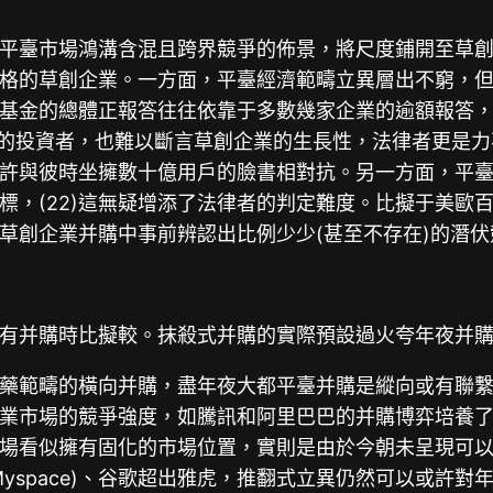
平臺市場鴻溝含混且跨界競爭的佈景，將尺度鋪開至草
格的草創企業。一方面，平臺經濟範疇立異層出不窮，
基金的總體正報答往往依靠于多數幾家企業的逾額報答
豐盛的投資者，也難以斷言草創企業的生長性，法律者更是
許與彼時坐擁數十億用戶的臉書相對抗。另一方面，平臺
標，(22)這無疑增添了法律者的判定難度。比擬于美歐
草創企業并購中事前辨認出比例少少(甚至不存在)的潛
有并購時比擬較。抹殺式并購的實際預設過火夸年夜并
藥範疇的橫向并購，盡年夜大都平臺并購是縱向或有聯
業市場的競爭強度，如騰訊和阿里巴巴的并購博弈培養
場看似擁有固化的市場位置，實則是由於今朝未呈現可
yspace)、谷歌超出雅虎，推翻式立異仍然可以或許