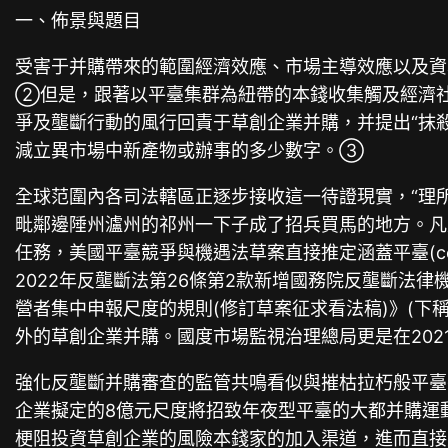
一、佈景與題目
受害于并購帶來的範圍經濟效應、市場主導效應以及
②但是，跟著以平臺集群為紐帶的本錢收集觸及經濟社會
爭及壟斷行動的風行回責于草創企業并購，并提出“抹
減立異市場中新產物或辦事的多少數字。③
全球范圍內各司法轄區正逐步接收這一待證現實，“理
毗鄰邊陲州瀘州的祁州一下子成了招兵買馬的地方。凡是年
任務，美國平臺競爭與機遇法草案直接推定涵蓋平臺(co
2022年反壟斷法第26條第2款新增國務院反壟斷法
營者集中申報尺度的規則(修訂草案征求看法稿)》(下
外的草創企業并購。國度市場監視治理總局更是在202
強化反壟斷并購審查的監管共鳴看似與摧枯拉朽般平臺
企業擬定的8億元尺度將招致年夜型平臺的大都并購運
梗阻投資草創企業的風險本錢家的加入渠道，進而直接