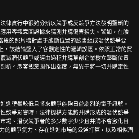
，法律實行中很難分辨以競爭或反競爭方法發明壟斷的
意應用客觀意圖證據來猜測并購傷害損失。譬如，在臉
階段的照片墻對處于壟斷位置的臉書組成潛伏競爭要
現實上，該結論墮入了客觀定性的邏輯誤區。依照正常的貿
白覆滅潛伏競爭或經由過程并購草創企業樹立壟斷位置
止剖析。憑客觀意圖作出揣度，無異于將一切并購定性
場進進壁壘較低且將來競爭能夠日益劇烈的電子訊號。
質性競爭影響時，法律機構方能將并購形成的潛伏競爭
頭市場、潛伏競爭者的多少數字少少且并購不會激化目
響力的競爭氣力、存在進進市場的公道打算，以及相似潛