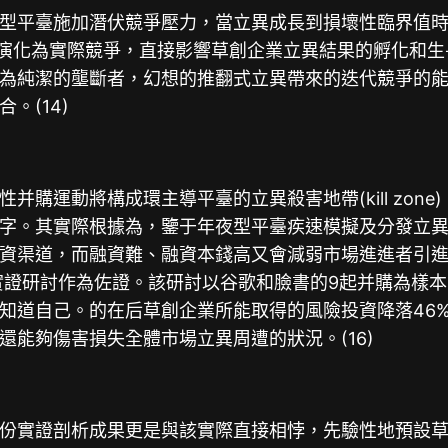
型平臺施加潛伏競爭壓力，當立異成長到損壞性臨界值時
爭演化為實際競爭，直接影響草創企業立異結果的孵化和生
為純潔的壟斷者，幻想的推翻式立異帶來的迭代競爭的
。(14)
購運動將構成環主導平臺的立異殺害地帶(kill zon
字。其實際根據為，鑒于年夜型平臺疾速模擬及分發立
資渠道，而融資難、融資本錢高又會減弱市場進進者引
實證研討作為佐證。該研討以谷歌和臉書的9起并購為樣
道自己。的在后草創企業所能取得的風險投資降落46%，
能夠傷害損失全體市場立異周遭的狀況。(16)
份實證剖析成果更是與該實際直接相悖，先驗性地預設