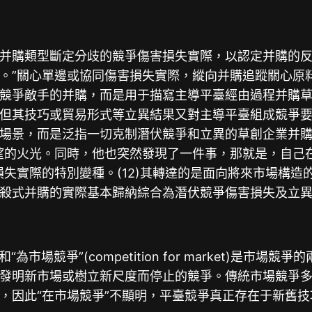
并購類型斷定分歧的競爭傷害損失實際，以認定并購的
。”關心單邊或協同傷害損失實際，縱向并購追蹤關心原
競爭敵手的并購，而是用于描寫主導平臺經由過程并購
但其技巧或貿易形式等立異結果又對主導平臺組成競爭
景，而是泛指一切克制潛伏競爭和立異的草創企業并購。(1
望的火光。同時，他也突然發現了一件事，那就是，自己
損失實際的特別變種。(12)其轉達的是面向將來市場構
殺式并購的實際基本歸納綜合為潛伏競爭傷害損失及立
ket)和“為市場競爭”(competition for market
發明新市場或樹立新尺度而停止的競爭。傳統市場競爭多
，因此“在市場競爭”不顯明，平臺競爭真正存在于新舊技