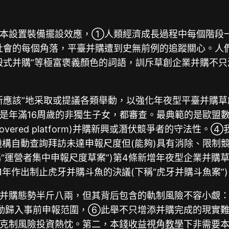
資本設置裝備擺設效應，①人類經濟成長過程中每個階段
的每個角落，平臺并購遭到史無前例的追蹤關心。人們開端
殺式并購”等極富褒義顏色的詞語，訓斥草創企業并購不
所應該”地采取或提議各類舉動，以強化年夜型平臺并購
滿16周歲的非獨生子女，都審查。最典範的是歐盟數字市場
vered platform)并購新興或潛伏競爭者的守法
律機構自動查詢拜訪未達申報尺度但(能夠)具有消除、限
稱“運營者集中申報尺度草案”)第4條新增年夜型企業并
1年作出制止虎牙并購斗魚的決議(下稱“虎牙并購斗魚案
并購態勢半斤八兩，但其背后包含的軌制風險不容小覷
動歸入事前申報范圍，⑥此舉不只增添并購完成的現實
克制風險投資熱忱。第二，本錢收益視角
教學
下非需要