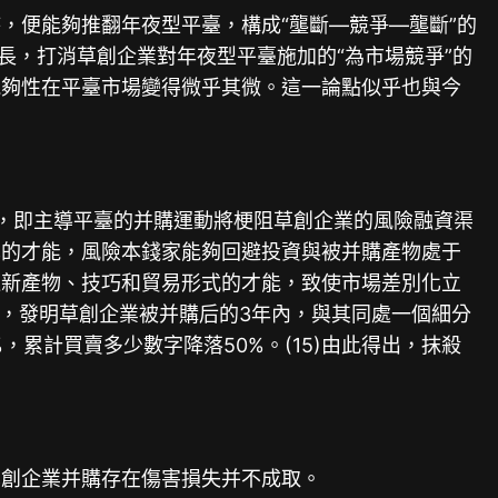
，便能夠推翻年夜型平臺，構成“壟斷—競爭—壟斷”的
長，打消草創企業對年夜型平臺施加的“為市場競爭”的
能夠性在平臺市場變得微乎其微。這一論點似乎也與今
e)，即主導平臺的并購運動將梗阻草創企業的風險融資渠
異的才能，風險本錢家能夠回避投資與被并購產物處于
進新產物、技巧和貿易形式的才能，致使市場差別化立
本，發明草創企業被并購后的3年內，與其同處一個細分
累計買賣多少數字降落50%。(15)由此得出，抹殺
草創企業并購存在傷害損失并不成取。