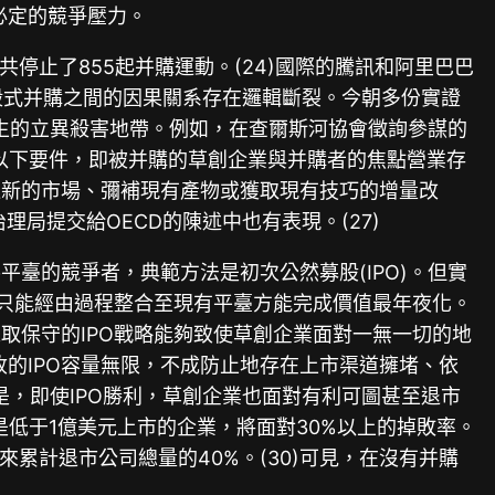
了必定的競爭壓力。
共停止了855起并購運動。(24)國際的騰訊和阿里巴巴
與抹殺式并購之間的因果關系存在邏輯斷裂。今朝多份實證
發生的立異殺害地帶。例如，在查爾斯河協會徵詢參謀的
時知足以下要件，即被并購的草創企業與并購者的焦點營業存
進新的市場、彌補現有產物或獲取現有技巧的增量改
局提交給OECD的陳述中也有表現。(27)
臺的競爭者，典範方法是初次公然募股(IPO)。但實
其只能經由過程整合至現有平臺方能完成價值最年夜化。
取保守的IPO戰略能夠致使草創企業面對一無一切的地
收的IPO容量無限，不成防止地存在上市渠道擁堵、依
三是，即使IPO勝利，草創企業也面對有利可圖甚至退市
是低于1億美元上市的企業，將面對30%以上的掉敗率。
來累計退市公司總量的40%。(30)可見，在沒有并購