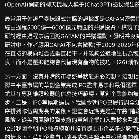
(OpenAI)開闢的聊天機械人模子(ChatGPT)
最常用于佐證平臺抹殺式并購的證據即是GAFAM密集性
經由過程5000億—6000億元範圍的并購投資，構筑
研討經由過程事后回溯GAFAM的并購運動，發明并
研討中，作者應用GAFA(不包含微軟)于2009-2
在直接的橫向堆疊或垂直相干，并能夠公道地生長為競
良，而不是壓抑能夠會代替現有產物的技巧。(26)類似
另一方面，沒有并購的市場競爭狀態未必幻想。幻想化
際中平臺市場的草創企業完成IPO盡非易事和最優選
尤其在專利維護較弱的信息技巧範疇，草創企業能夠無
步。二是，IPO等候期過長。我國今朝IPO已履行周
序排列隊伍周期長的景象。證監會近期更是宣布將“階段性
風險。從美國風險投資支撐的草創企業加入數據來看
瑜
(29)我國今朝IPO融資總額并沒有隨上市企業多少數
的情形下，草創企業自力成長成為主導平臺競爭者的難