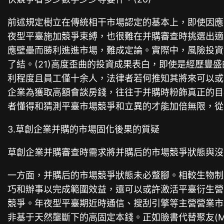
前述規定樹立在傳統相干市場認定的基本上，即使因應
夜型平臺施加競爭束縛，也很難在并購審查時挑選出適
應壁壘而勝利進進市場，難成定論。實際中，風險投資
了結。(21)高度歪曲的投資成果表白，即使是經歷
利程度且員工僅十余人，法律者若何推知其將來可以或
企業為獲取高額會談房錢，往往于并購時粉飾真正的目
者懂得和猜測平臺市場競爭和立異的才能加倍無限，從
3.草創企業并購的市場固化後果的質疑
草創企業并購審查時需求將并購后的市場競爭狀態與沒
一方面，并購后的市場競爭狀態未必蹩腳。相較生物制
巧和辦事以完成範圍效益，還可以或許激活平臺衍生營
競爭。年夜型平臺期近時通信、搜刮引擎等主營營業市
非基于天然壟斷下的高固定本錢。正如臉書代替聚友(M