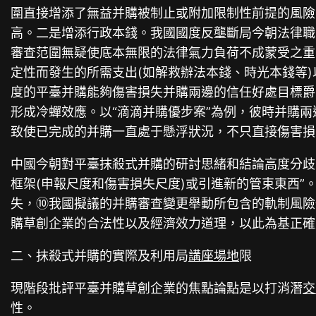
圍直接增添了無益并購被制止或附加限制性前提的風險
高。二是增添行政本錢。我國國度反壟斷局今朝法律
審查范圍無疑使底本無限的法律氣力負荷不成蒙受之重
定性而發生的所需支出(如解救辦法本錢、時光本錢等
度的平臺并購能夠傷害損失并購兩邊的信任好處目標爵
形成冷蟬效應。以“滴滴并購優步案”為例，彼時并購
致使已完成的并購一直處于懸浮狀況，不只直接傷害損
中國今朝對平臺抹殺式并購的研討思緒和結論高度分歧
框架(申報尺度和傷害損失尺度)或引進新的管束東西
失，⑩我國擬議的并購審查變更舉動所包含的軌制風險
購草創企業的合法性以及經濟效力道理，以此為基正確
二、抹殺式并購的實際及利用局
講座場地
限
現階段批評平臺并購草創企業的焦點論點是以打消潛
交
性。