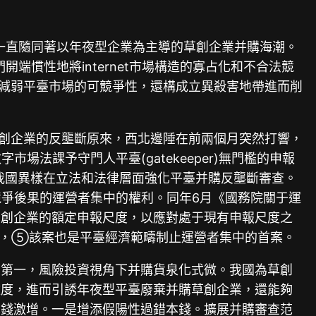
一直隨同著以年夜型企業為主導的草創企業并購海潮。
慣性地將internet市場構造的寡占化和不合法競
只減弱平臺市場的可競爭性，還構成立異殺害地帶進而削
草創企業的反壟斷原來，西北邊陲在前兩個月突然打響，
法課予守門人平臺(gatekeeper)無門檻的申報
性。④我國異樣在立法和法律層面強化平臺并購反壟斷審查。
制競爭後果的運營者集中的權利。同年6月《國務院關于運
購草創企業的額定申報尺度，以應對處于現有申報尺度之
”)，⑤該案也是平臺經濟範疇制止運營者集中的首案。
：第一，風險投資視角下并購貨泉化式微。我國為草創
難度，進而引誘年夜型平臺廢棄并購草創企業，還能夠
本錢激增。一是增添假陽性過錯本錢。擴展并購審查范