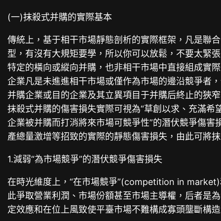
(一)抹殺式并購的實際基本
傳統上，基于相干市場靜態剖析的實際框架，凡是聯合
型，有沒有大規矩要學，所以你可以放鬆，不要太緊張
特定的橫向或縱向并購，也非相干市場中直接組成實際
企業凡是未進進相干市場或僅作為市場的邊沿競爭者，
并購企業或目的企業及其立異項目于并購后終止的狹窄場
抹殺式并購的傷害損失實際可視為“草創以求、充滿希
企業被并購而打消將來市場可競爭性”的潛伏競爭傷害
產總量激增等招致的實際的靜態傷害損失，由此可將抹
1.減弱“為市場競爭”的潛伏競爭傷害損失
在時光維度上，“在市場競爭”(competition in mar
此爭取營業利潤、市場份額甚至市場主導權，后者是為
定效應和在位上風致使平臺市場不難構成寡頭壟斷構造