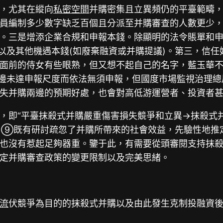
，尤其在縱向
私密空間
并購密集且立異頻仍的平臺範疇
職員編制多少數字缺乏百個且分派至并購審查的人數更少
。三是增添企業合規和申報本錢。除顯明的法令賬單和
)以及其他機遇本錢(如廢棄融資或并購提議)。第三，信
面前的侍女有些眼熟，但又想不起自己的名字，藍玉華不
兩邊未達申報尺度而依法無須申報，但國度市場監視治理
失并購兩邊的預期好處，也會對高低游運營者、投資者
，即“平臺抹殺式并購嚴重傷害損失競爭和立異→抹殺式
”。⑨既有研討疏忽了并購所帶來的社會效益，先驗性地
也沒有惹起足夠器重。鑒于此，有需要從頭審閱支持抹
定并購審查政策的變更限制以及完美思緒。
流
伏競爭為目的的抹殺式并購以及由此發生克制投融資