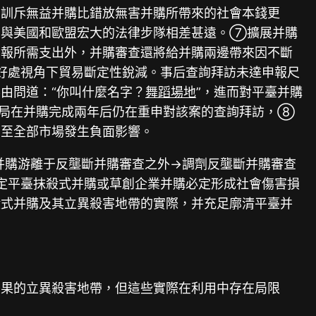
，訓斥無益并購比錯放無害并購所帶來的社會本錢更
，與美國和歐盟宏大的法律步隊相差甚遠。⑦擴展并購
申報所需支出外，并購審查還將給并購兩邊帶來因不斷
任好處視角下貿易斷定性銳減。事后查詢拜訪未達申報尺
由問道：“你叫什麼名字？
舞蹈場地
”，進而對平臺并購
總局在并購完成兩年后仍在重申對該案的查詢拜訪，⑧
甚至全部市場發生負面影響。
并購游離于反壟斷并購審查之外→調劑反壟斷并購審查
推定平臺抹殺式并購或草創企業并購必定形成社會傷害損
殺式并購及其立異殺害地帶的實際，并充足廓清平臺并
後果的立異殺害地帶，但這些實際在利用中存在局限