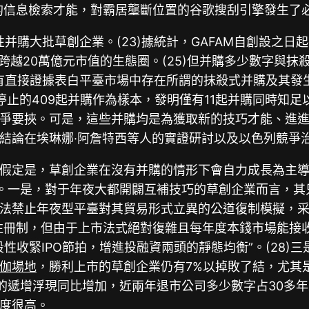
憑仗傑出的信息檢索才能，對霸居壟斷位置的谷歌搜刮引擎發生
并購大批草創企業。(23)據統計，GAFAM自創設之日起
了跨越20萬億元市值的生態圈。(25)但并購多少數字
沒有直接證據表白平臺市場中存在所謂的抹殺式并購及其
020年停止的409起并購作為樣本，發明僅有11起并購同
爭要挾。可是，這些并購均是為獲取新的技巧才能、進
結論在埃琳娜·阿詹特西等人的實證研討以及以色列競爭治理
假定是，草創企業在沒有并購的情形下會自力成長為主導平
擇。一是，對于年夜大都開闢互補技巧的草創企業而言，
法禁止年夜型平臺對其貿易形式立異的公道復制模擬，采
全注冊制，但由于上市法式絕對復雜且每年度本錢市場能接
收緊IPO節拍，增進投融資兩頭的靜態均衡”。(28)
伽場地
，勝利上市的草創企業仍有7%以掉敗了結，尤其
字的遞增浮現同比增加，近兩年退市公司多少數字占30多年
度很高。