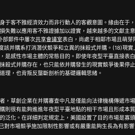
身于客不雅經濟效力而非行動人的客觀意圖。緣由在于
損失難以應用客不雅證據加以證實，越來越多的文獻主
在外部郵件中屢次
共享會議室
表白，尚處于相鄰市場且萌芽
揣度該并購系打消潛伏競爭和立異的抹殺式并購。(18)
，是感性市場主體的常態目的。即使年夜型平臺直接表
抹殺式并購存在，也只能依并購發生的現實競爭後果停
道理，也背叛反壟斷剖析的基礎邏輯思緒。
者，草創企業在并購審查中凡是僅能向法律機構傳遞市
購則很有能夠進進年夜型平臺地點的相干市場且形成本
的泛化。在詳細判定規定上，美國設置了目的市場是寡
必需已對市場競爭施加限制性影響或有嚴重能夠生長為有影