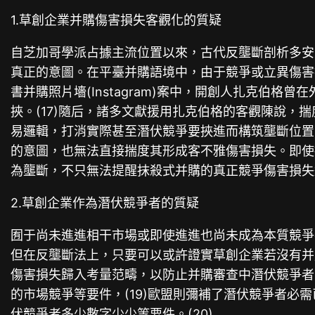
1.草創企業并購傷害損失客觀化的質疑
自芝加哥學派占據主流位置以來，古代反壟斷剖析多安
真正的意圖。在平臺并購語境中，由于競爭或立異傷害
書并購照片墻(Instagram)案中，開創人扎克伯格曾
挾。(17)隨后，諸多文獻援用扎克伯格的客觀陳說，
易邏輯，打消實際甚至潛伏競爭要挾進而構筑壟斷位置
的意圖，也無法直接揣度其形成客不雅傷害損失。即使
為壟斷，不只無法提醒抹殺式并購的真正競爭傷害損失
2.草創企業作為潛伏競爭者的質疑
囿于尚未進進相干市場或即使進進也尚未成為本質競爭
但在反壟斷法上，只要可以或許證實草創企業若沒有并
傷害損失歸入考量范疇，以防止并購審查中潛伏競爭者
的市場競爭等要件，(19)歐盟則彌補了潛伏競爭者
伏競爭者多少數字少少等要件。(20)