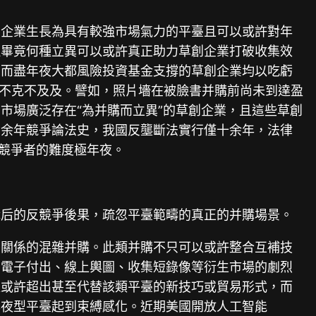
創企業生長為具有較強市場氣力的平臺且可以或許對年
但畢竟何種立異可以或許真正助力草創企業打破收集效
，而盡年夜大都風險投資基金支撐的草創企業均以吃虧
力不克不及及。譬如，照片墻在被臉書并購前尚未到達盈
市場廣泛存在“為并購而立異”的草創企業，且這些草創
百余年競爭論法史，我國反壟斷法實行僅十余年，法律
伏競爭者的難度極年夜。
購后的反競爭後果，疏忽平臺範疇的真正的并購場景。
繫關係的混雜并購。此類并購不只可以或許整合互補技
了電子付出、線上輿圖、收集短錄像等衍生市場的劇烈
以或許超出甚至代替該類平臺的新技巧或貿易形式，而
對年夜型平臺起到束縛感化。近期美國開放人工智能