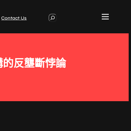
S
Contact Us
e
a
r
c
h
購的反壟斷悖論