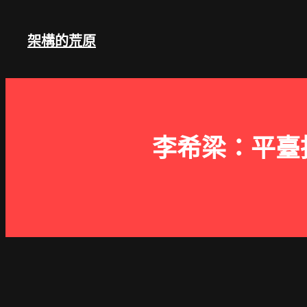
跳
至
架構的荒原
主
要
內
容
李希梁：平臺