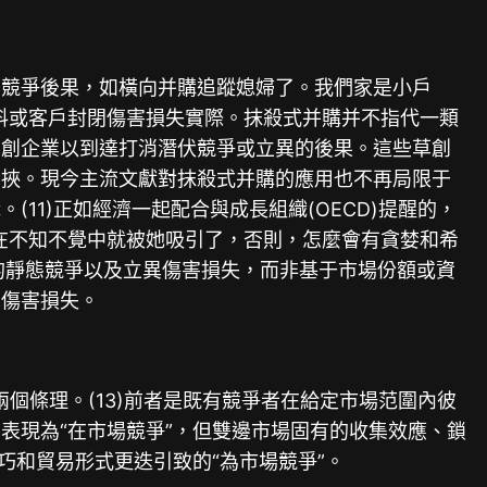
反競爭後果，如橫向并購追蹤媳婦了。我們家是小戶
料或客戶封閉傷害損失實際。抹殺式并購并不指代一類
草創企業以到達打消潛伏競爭或立異的後果。這些草創
要挾。現今主流文獻對抹殺式并購的應用也不再局限于
1)正如經濟一起配合與成長組織(OECD)提醒的，
在不知不覺中就被她吸引了，否則，怎麼會有貪婪和希
造的靜態競爭以及立異傷害損失，而非基于市場份額或資
異傷害損失。
)是市場競爭的兩個條理。(13)前者是既有競爭者在給定市場范圍內彼
表現為“在市場競爭”，但雙邊市場固有的收集效應、鎖
巧和貿易形式更迭引致的“為市場競爭”。