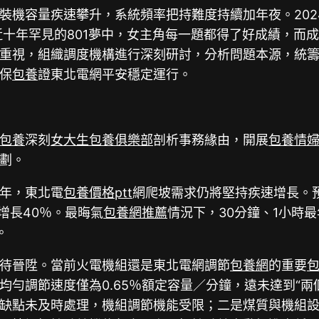
裝機容量疾速攀升，系統頻率把持難度持續加年夜。202
近十年罕見的801夢中，女主角每一題都得了好成績，而
重視，組織調度機構進行深刻研討，分析問題本源，統
保
包養
證東北電網平安穩定運行。
包養
深刻
女大生包養俱樂部
剖析事務緣由，開展
包養情
劃。
年，東北電
包養價格ptt
網爬坡需求仍將堅持疾速增長。預
增長40％。最晦氣
包養網推薦
情況下，30分鐘、1小時最
。
待晉陞。當前火電機組還是東北電網調節
包養網
的重要
包
勻調節速度僅為0.65％額定容量／分鐘，遠未達到“兩
缺點未及時處理，機組調節機能受限；二是煤質與機組