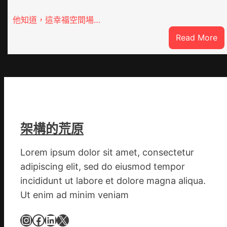
他知道，這幸福空間場…
:
Read More
潮
安
東
鳳
陳
氏
同
架構的荒原
鄉
會
Lorem ipsum dolor sit amet, consectetur
慶
adipiscing elit, sed do eiusmod tempor
70
incididunt ut labore et dolore magna aliqua.
周
Ut enim ad minim veniam
年
擬
Instagram
Facebook
LinkedIn
X
編