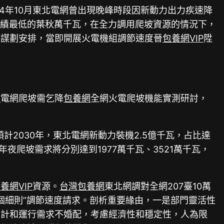
4年10月東北電網曾出現晚峰時段因新動力出力疾速降
成績最低的葉秋萬千瓦，在全力調用爬坡資源的情況下，
籌謀劃安排，當即開展火電機組調節速度晉
包養網VIP
陞
婦
電網爬坡需乞降
包養網
全網火電爬坡機能實測研討，
計2030年，東北電網新動力裝機2.5億千瓦，占比達
年夜爬坡需求將分別達到1977萬千瓦、3521萬千瓦，
養網VIP
資源。
台灣包養網
東北網調對全網207臺10萬
個細則”調節速度請求。剖析重要緣由，一是部門靈活性
設計和運行需求不婚配，考慮經濟性和穩定性，人為限