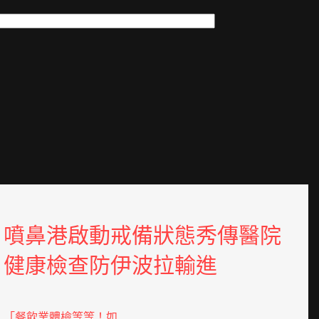
噴鼻港啟動戒備狀態秀傳醫院
健康檢查防伊波拉輸進
「餐飲業體檢等等！如…