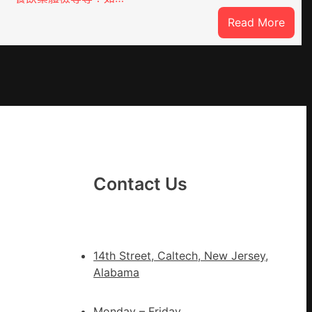
:
Read More
噴
鼻
港
啟
DER
動
戒
備
狀
態
Contact Us
秀
傳
醫
院
14th Street, Caltech, New Jersey,
健
Alabama
康
檢
Monday – Friday