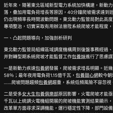
近年來，隨著東北區域新型電力系統加快構建，新動力
落，疊加用電負荷增長等原因，40分鐘爬坡需求達到
仍出現頻率長時間波動問題。東北動力監管局對此高度
專項整治，切實采取有用辦法晉陞系統爬坡才能程度，
一、凸起問題導向，加強剖析研判
東北動力監管局組織區域調度機構周到復盤事務經過、
并對轉型期系統爬坡才能監督工作
包養妹
進行了思慮謀
一是新動力疾速
包養網
發展，爬坡需求增長明顯。近幾
58％；最年夜用電負荷1.15億千瓦，
包養甜心網
較今朝
……爬坡問題趨頻
包養網
趨重，系統低頻風險不容忽視
二是受多
女大生包養俱樂部
原因影響，火電爬坡才能亟
千瓦以上統調火電機組開展的爬坡機能實測結果顯示，均
改革單方面尋求深調機能，運行穩定性下降，部門設備