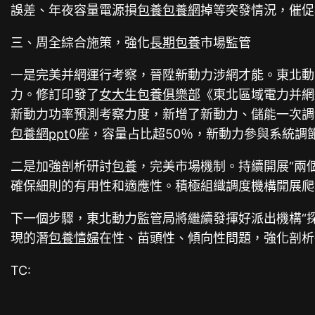
誤差、年夜容量電源損
包養
包養網
掉等突發情況，催促
三、周全綜合施策，強化
長期包養
市場監管
一是完美并網運行考察，晉陞新動力涉網才能。東北動
力。修訂印發了
女大生包養俱樂部
《東北區域電力并網
新動力功率預測考察力度，新增了新動力、儲能一次調
包養網ppt
0座，容量占比超50％，新動力參與系統調
二是加強剖析研討
包養
，完美市場機制。持續開展“兩
確保細則的有用性和適應性。積極組織調度機構開展爬
下一個步驟，東北動力監管局將繼續發揮好派出機構“
現的潛
包養情婦
在性、苗頭性、傾向性問題，強化剖析
TC: