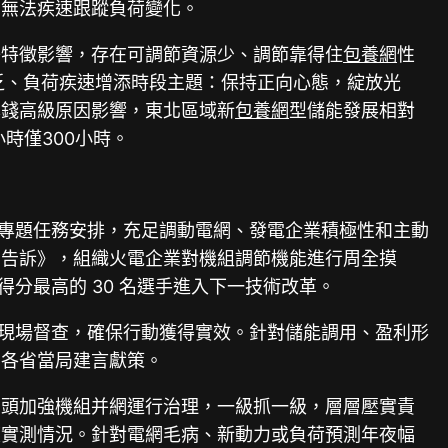
，無法疾速跟蹤負荷變化。
子特徵影響，存在可調節資源少、調節靠得住
包養網
性
乏、負荷疾速增添時段主題：保持正向心態，綻放光
本錢高級原因影響，東北區域新
包養網
型儲能發展相對
時僅300小時。
專題任務安排，充足調動電網、發電企業積極性和主動
的告訴》，組織火電企業對機組調節機能進行周全摸
分最高的 30 名選手進入下一技術改革。
現場督查，確保行動獲得實效。針對儲能調用、盈利形
向各省當局建言獻策。
牽頭加強機組并網運行治理，一級抓一級，層層壓實責
度實測情況。針對電網毛病、新動力或負荷預測年夜幅