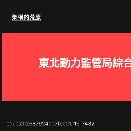
跳
至
架構的荒原
主
要
內
容
東北動力監管局綜
requestId:687924ad7fec01.11617432.