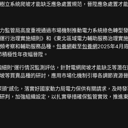
樹立系統爬坡才能缺乏應急處置規范，晉陞應急處置才
力監管局高度重視通過市場機制推動電力系統綠色轉型
運行治理實施細則》和《東北區域電力輔助服務治理實施
頻考察和輔助服務品種。
包養網
截至
包養網
2025年4
節積極性年夜幅晉陞。
個細則”運行情況監測評估，針對電網爬坡才能缺乏等潛
坡等買賣品種的研討，應用市場化機制引導各調節資源
探頭”感化，落實好國家動力局電力保供有關請求，及時
研判，加強組織設定，以扎實舉措確保監管實效，推進