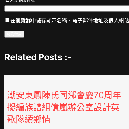
在
瀏覽器
中儲存顯示名稱、電子郵件地址及個人網
Related Posts :-
潮安東鳳陳氏同鄉會慶70周年
擬編族譜組億嵐辦公室設計英
歌隊續鄉情