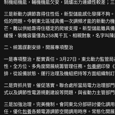
制機組機能，輔機機能欠安，鍋爐出力連續性較差；三
三是新動力調節靠得住性低，新型儲能感化發揮不夠。
低的問題。今朝東北區域具備一次調頻才能的新動力機
芒。難以供給靠得住穩定的爬坡支撐。新型儲能雖具備
緩慢，裝機容量僅為258萬千瓦、相親對象，名字叫陳
二、統籌謀劃安排，開展專項整治
一是專項整治，壓實責任。3月27日，東北動力監管
性，全方位、多角度開展統籌管理任務。
包養網
印發《
排，從設備狀態、運行治理及機組把持等方面組織制訂整
二是齊抓共管，催促落實。聯合處所當局電力治理部門
式以及調節性電源規劃建設等問題，與省動力主管部門
三是加強治理，完美機制。會同東北分部研討優化調用
任，優化
包養
各類電源調節空間調用時序。常態化開展