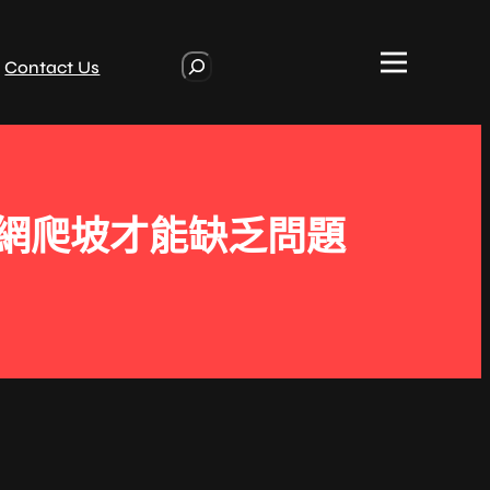
S
Contact Us
e
a
r
c
h
網爬坡才能缺乏問題