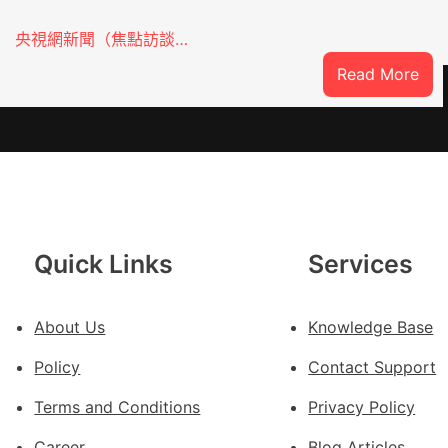
央視網新聞（焦點訪談…
:
Read More
焦
點
OS
奧
斯
德
汽
Quick Links
Services
車
零
件
About Us
Knowledge Base
訪
Policy
Contact Support
談
｜
Terms and Conditions
Privacy Policy
預
Career
Blog Articles
字