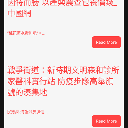
因特而勝 以產興農查包養價錢_
修
中國網
設
計
g
|
“桃花流水鱖魚肥”。…
我
:
Read More
在
因
鏈
特
博
而
會
勝
戰爭街道：新時期文明森和診所
挑
以
戰
家醫科實行站 防疫步隊高舉旗
產
拼
興
出
號的湊集地
農
一
查
條
包
全
養
民眾網·海報消息通信…
球
價
供
:
Read More
錢
應
戰