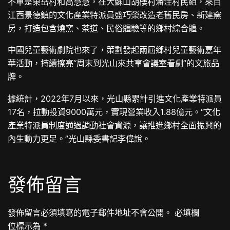
不單是東岳村和高慧慧，在大蘇山胡樓村潘洼村民組，來自
江西景德鎮的文化產業特派員盛巧榮改造老舊民房、新建窯
房，打造包含燒窯、茶道、民俗體驗等的鄉村綜合體。
中國兒童藝術劇院也來了，策劃發起兩屆鄉村兒童藝術嘉年
華活動，持續擦亮“周末到光山來
共享會議室
看劇”的文旅品
牌。
據統計，2022年7月以來，光山縣累計引進文化產業特派員
17名，拉動投資9000萬元，實現營業收入1.88億元。“文化
產業特派員制度通過調動社會資源，讓推進鄉村全面振興的
內生動力更足。”光山縣委書記李偉說。
發佈留言
發佈留言必須填寫的電子郵件地址不會公開。
必填欄
位標示為
*