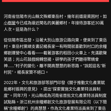
河南省信陽市光山縣文殊鄉東岳村，幾年前還是貧困村，如
小樹屋
今已成為遠近聞名的美麗鄉村，年接待游客近30萬
人次。這是為什么？
從信陽市區出發，沿著大別山旅游公路向東，便來到了東岳
村。東岳村黨總支書記楊長家一有時間就喜歡到村口的余糧
鄉創運營中心看看——載著游客的稻田小火車上，充滿歡聲
笑語；光山花鼓戲婉轉悠揚，研學的孩子們聽得聚精會
神……“村子的變化，離不開高慧慧的新思路。”說起這名“新
村民”，楊長家贊不絕口。
2022年，文化和旅游部等部門印發《關于推動文化產業賦
能鄉村振興的意見》，提出“探索實施文化產業特派員制
度”。同年7月，光山縣成為河南省首批文化產業特派員制度
試點縣。浙江杭州余糧鄉創文化旅游發展有限公司（以下簡
稱“余糧鄉創”）的高慧慧，作為文化產業特派員來到了東岳