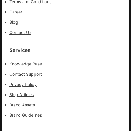
Terms and Conditions
步
隊
Career
高
Blog
舉
旗
Contact Us
號
的
湊
Services
集
地
Knowledge Base
Contact Support
Privacy Policy
Blog Articles
Brand Assets
Brand Guidelines