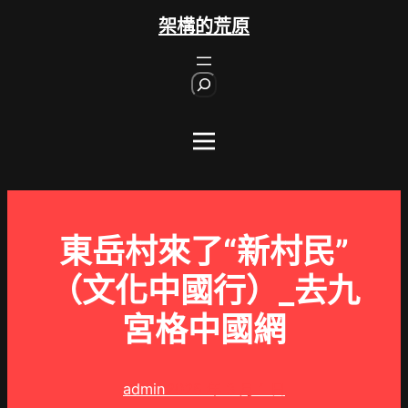
跳
架構的荒原
至
主
S
要
e
內
a
r
容
c
h
東岳村來了“新村民”
（文化中國行）_去九
宮格中國網
admin
2025 年 3 月 1 日