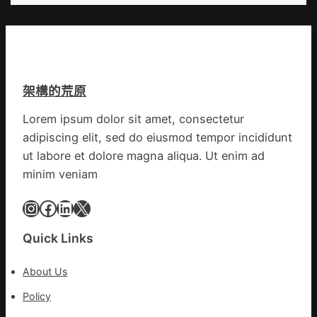
_
鏈
爭
中
街
國
道：
網
新
時
架構的荒原
期
文
Lorem ipsum dolor sit amet, consectetur
明
adipiscing elit, sed do eiusmod tempor incididunt
森
和
ut labore et dolore magna aliqua. Ut enim ad
診
minim veniam
所
家
Instagram
Facebook
LinkedIn
X
醫
科
Quick Links
實
行
About Us
站
防
Policy
疫