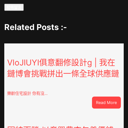
Related Posts :-
VloJIUYI俱意翻修設計g | 我在
鏈博會挑戰拼出一條全球供應鏈
樂齡住宅設計 你有沒…
:
Read More
VloJI
俱
意
翻