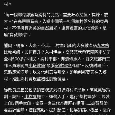
村。
“每一個鄉村都擁有獨特的亮點，需要細心挖掘、提煉、放
大。”在高慧慧看來，入選中國第一批傳統村落名錄的東岳
村，不僅擁有秀美的自然風光，還有豐富的文化資源，是一
座“寶藏鄉村”。
臘肉、鴨蛋、大米、茶葉……村里出產的大多數產品
九宮格
比較初級，如何提升？入村伊始，高慧慧就帶著團隊走訪了
全村500多戶村民，與村干部、非遺傳承人、縣文旅部門工
作人員等開展
小班教學
“頭腦
家教場地
風暴”。反復討論后，
思路逐漸清晰：以文化創意為引擎，帶動創新要素進入鄉
村，推動鄉村實現整體性創新發展。
從改良農產品包裝銷售模式到打造鄉村IP形象，高慧慧從策
劃、設計、
小樹屋
施工、運營入手，進行“整村運營”。包裝
上印3個手掌印，寓意一家三代茶農匠心相傳……高慧慧帶
著設計團隊，挖掘亮點、提升顏值、拓展銷路
小樹屋
。據介