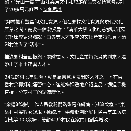
紹，“光山十寶”在浙江義烏文化和旅游產品交易博覽會簽訂
了20多萬元訂單。
瑜伽場地
“鄉村擁有豐富的文化資源，但在鄉村文化資源與現代文化
產業之間，需要一個‘轉換器’。”清華大學文化創意發展研究
院智庫專家洪濤說，由專業人才組成的文化產業特派員，給
鄉村注入了“活水”。
推進鄉村全面振興，關鍵在人。文化產業特派員的到來，還
帶出了本土運營人才。
34歲的村民崔紅梅，就是高慧慧培養出的人才之一。在東
岳村余糧鄉創運營中心，崔紅梅嫻熟地介紹產品，通過手機
直播，分享村子的點滴變化。
“余糧鄉創的工作人員教我們熟悉電商銷售、潮流款樣。”東
岳村村民程秀娟說。據統計，余糧鄉創開展村民共富工坊培
訓班等300余場，帶動40戶村民在家門口創業增收。