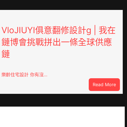
VloJIUYI俱意翻修設計g | 我在
鏈博會挑戰拼出一條全球供應
鏈
樂齡住宅設計 你有沒…
:
Read More
DER
VloJ
俱
意
翻
修
設