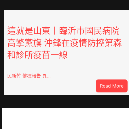
這就是山東丨臨沂市國民病院
高擎黨旗 沖鋒在疫情防控第森
和診所疫苗一線
民新竹 健檢報告 異…
:
Read More
這
就
是
山
東
丨