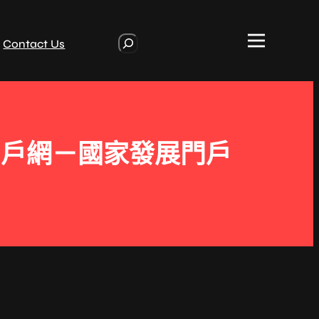
S
Contact Us
e
a
r
c
h
門戶網－國家發展門戶