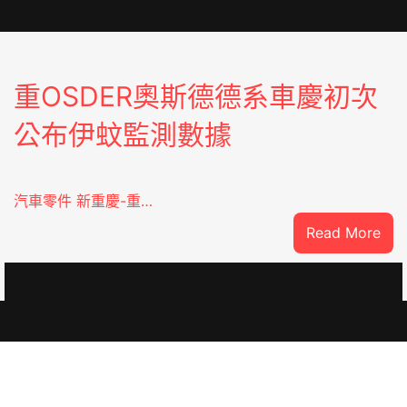
重OSDER奧斯德德系車慶初次
公布伊蚊監測數據
汽車零件 新重慶-重…
:
Read More
重
OS
奧
斯
德
德
系