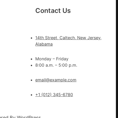
計
Contact Us
g
|
我
在
14th Street, Caltech, New Jersey,
鏈
Alabama
博
會
Monday – Friday
挑
8:00 a.m. – 5:00 p.m.
戰
拼
出
email@example.com
一
條
+1 (012) 345-6780
全
球
供
ered By
WordPress