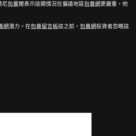
特尼
包養
爾表示這類情況在偏遠地區
包養網
更嚴重，他
養網
潛力。在
包養留言板
這之前，
包養網
投資者忽略這