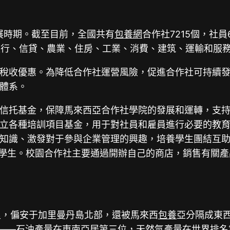
展時期。截至目前，全國共有
包養網
合作社7215個，社員
及銀行、信貸、農業、住房、工業、消費、建筑、運輸和服
稅收優惠。為降低合作社運營風險，促進合作社可持續
體系。
信托基金，保障馬來西亞合作社學院的發展和運轉，支
立各種培訓項目基金，用于對社員和雇員進行必要的教
知識、激發對于參與企業管理的興趣，培養學生團結互
校學生。校園合作社主要通過開辦自己的商店，銷售有關
公里，偏安于加里曼丹島北部，還被馬來西
包養
亞分隔成東西
——石油產量在東南亞居第三位，天然氣產量在世界排名第四