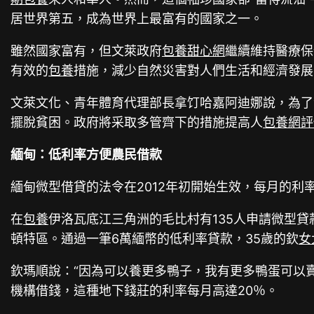
居世界第五，成為世界上最富有的國家之一。
雖然國家富有，但文萊政府
包養甜心網
繼續維持醫療保
有效的
包養
措施，減少自然災害對人們生活和經濟發展
文萊文化、青年體育代理部長拿饤哈嘉阿迪娜說，為了
擺脫貧困。政府將采取多管齊下的措施提高人
包養網評
緬甸：低利率方便農民借款
緬甸微型借貸的法令在2012年初開始生效，每月的利率
在
包養
伊洛瓦底江三角洲的毛比村有135人申請微型
頓特區。通過一筆6萬緬幣的低利率貸款，35歲的欽
女
欽瑪順說：“因為可以養更多鴨子，我有更多鴨蛋可以
機構借錢，這種地下錢莊的利率每月高達20％。