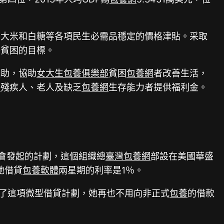
、大米和白糖等各項民生必需品穩定的價格津貼。采取
零貧困的目標。
援助，協助
女大生包養俱樂部
貧困
包養網
者改善生活，
網
殘疾人、老人及缺乏
包養網
生存能力者提供福利金。
會發起的計劃，這個組織總
臺灣包養網
部設在美國華盛
她借貸
包養軟體
兩星期的利率是1％。
了這項微型借貸計劃，她再也不用向非正式
包養
的借款