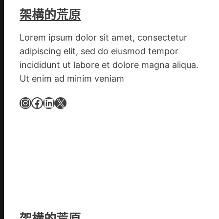
臨
架構的荒原
沂
市
Lorem ipsum dolor sit amet, consectetur
國
adipiscing elit, sed do eiusmod tempor
民
incididunt ut labore et dolore magna aliqua.
病
Ut enim ad minim veniam
院
高
Instagram
Facebook
LinkedIn
X
擎
黨
旗
沖
鋒
在
疫
情
防
架構的荒原