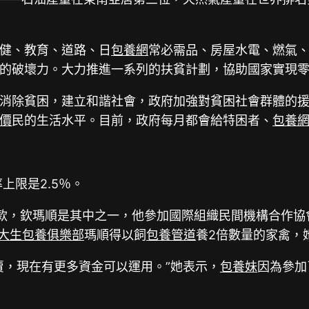
健、教育、道路、日
包養網
常必需品、房屋水電、燃氣
的破壞力。大力推進一系列的扶貧計劃，協助國家實現
消除貧困，建立和諧社會，政府加強對貧困社會群體的
價
民的生活水平。目前，政府每月都會給特困者、
包養
上限是2.5％。
貸款，欽瑪順是其中之一，他參加國際組織民間機構合作協
大生包養俱樂部
瑪順得以飼
包養管道
養2倍數量的家禽，
賣，現在有更多資金可以運用。”她表示，
包養妹
因為參加