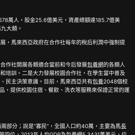
678萬人，股金25.6億美元，資產總額達185.7億美
務九大類。
發展，馬來西亞政府在合作社每年的稅后利潤中強制提
持合作社開展各類適合當前和今后發展
包養網
的各類人
育和培訓。二是大力發展校園合作社，在學生當中普及
助、民主決策意識。目前，馬來西亞共有
包養
2048個校
產品，提供校園住宿、餐飲、洗衣等服務來保證正常的運
兩部分；說是“寡民”，全國人口約40萬，主要為馬
長
位，2013年人均GDP為
包養網
5.3431萬美元，位