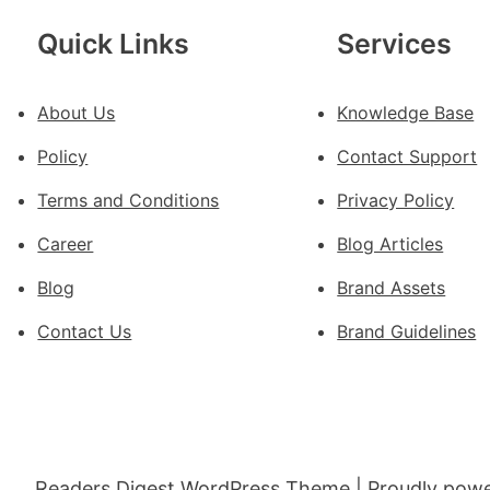
車
慶
Quick Links
Services
初
次
About Us
Knowledge Base
公
布
Policy
Contact Support
伊
蚊
Terms and Conditions
Privacy Policy
監
Career
Blog Articles
測
數
Blog
Brand Assets
據
Contact Us
Brand Guidelines
Readers Digest WordPress Theme
| Proudly pow