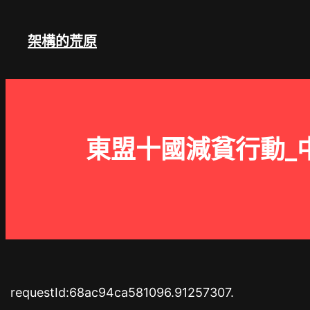
跳
至
架構的荒原
主
要
內
容
東盟十國減貧行動_
requestId:68ac94ca581096.91257307.