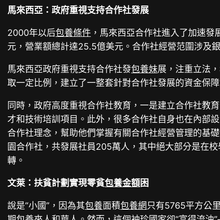
馬來西亞：政府重視支持合作社發展
2000年以后
包養條件
，馬來西亞合作社進入了加速發
元，營業額總計達25.5億美元。合作社經營范圍涉
馬來西亞政府重視支持合作社發
包養妹
展，注重立法，
取一定比例，建立了一整套針對合作社發展的資金保障
同時，政府高度重視合作社教育，一是建立合作社教育
才和技術培訓項目。此外，很多合作社自身也在內部設
合作社理念，幫助他們掌握有關合作社經營管理的基礎
園合作社，共發展社員205萬人，其中絕大部分是在
轉。
文萊：扶貧計劃實現零貧
包養金額
困
說是“小國”，因為其
包養
面積
包養網
只有5765平方
期包養
來人和華人。然而，這個袖珍國家卻“富得流油”