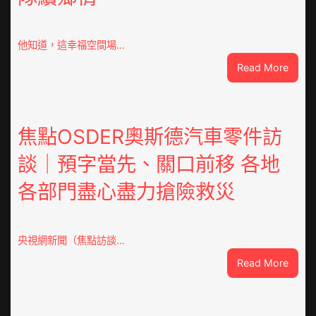
他知道，這幸福空間場…
:
Read More
潮
安
東
鳳
焦點OSDER奧斯德汽車零件訪
陳
談｜預字當先、關口前移 各地
氏
同
各部門盡心盡力搶險救災
鄉
會
慶
70
央視網新聞（焦點訪談…
周
:
Read More
年
焦
擬
點
編
OSDE
族