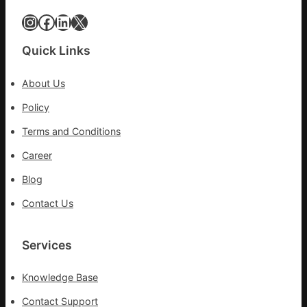
各
健
Instagram
Facebook
LinkedIn
X
部
康
門
檢
盡
Quick Links
查
心
防
盡
About Us
伊
力
波
Policy
搶
拉
險
Terms and Conditions
輸
救
進
災
Career
Blog
Contact Us
Services
Knowledge Base
Contact Support