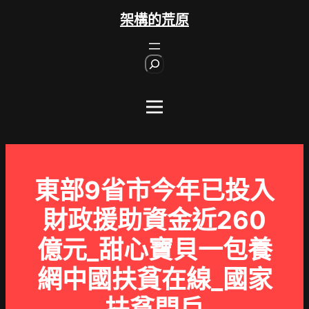
跳
架構的荒原
至
主
S
要
e
內
a
r
容
c
h
東部9省市今年已投入
財政援助資金近260
億元_甜心寶貝一包養
網中國扶貧在線_國家