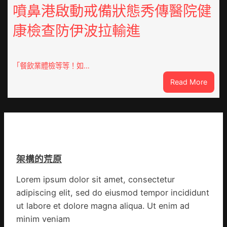
奧
噴鼻港啟動戒備狀態秀傳醫院健
譜
斯
組
康檢查防伊波拉輸進
德
億
汽
嵐
車
辦
零
「餐飲業體檢等等！如…
公
件
室
:
Read More
訪
設
噴
談
計
鼻
｜
英
港
預
歌
啟
字
隊
動
當
續
戒
先、
鄉
架構的荒原
備
關
情
狀
口
Lorem ipsum dolor sit amet, consectetur
態
前
adipiscing elit, sed do eiusmod tempor incididunt
秀
移
傳
ut labore et dolore magna aliqua. Ut enim ad
各
醫
地
minim veniam
院