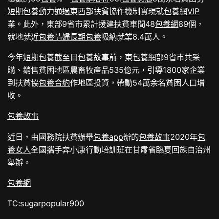
短期包養
動力通過東西部扶貧協作機制實現就
包養網VIP
業。此外，東部9省市累計援建扶貧車間48
包養網
89個，
就地就近
包養情婦
長期包養
吸納就業8.4萬人。
今年
短期包養
截至目
包養故事
前，東
包養網
部9省市共采
購、銷售貧困地區農畜牧產品535億元，引導1800家企業
到扶貧協
包養合約
作地區投資，帶動54萬余名貧困人口增
收。
包養故事
近日，由國務院扶貧辦舉
包養app
辦的
包養故事
2020年
包
養女人
全國攜手奔小康行動培訓班在甘肅省臨夏回族自治州
舉辦。
包養網
TC:sugarpopular900