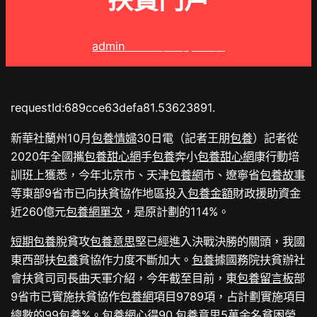
扶貧門戶
admin
2025 年 8 月 14 日
requestId:689cce63defa81.53623891.
新華社蘭州10月
包養情婦
30日電（記者王朋
包養
）記者從
2020年全國攜
包養甜心網
手
包養
奔小
包養甜心網
康行動培
訓班上獲悉，今年北京市、天津
包養網
市、遼寧省
包養故事
等東部9省市已向扶貧協作地區投入
包養金額
財政援助資金
近260億元
包養網單次
，是原計劃的114%。
短期包養
脫貧攻
包養意思
堅已經進入決戰決勝的關頭，我國
東西部扶
包養
貧協作力度不斷加大。
包養
據國務院扶貧辦社
會扶貧司司長曲天軍介紹，今年截至目前，東
包養留言板
部
9省市已實施扶貧協作
包養網
項目9789項，占計劃實施項目
總數的99
包養
%。
包養網心得
90.
包養意思
5萬余名貧困勞