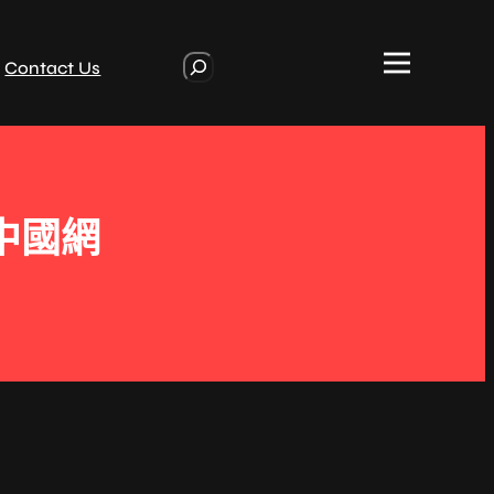
S
Contact Us
e
a
r
c
h
中國網