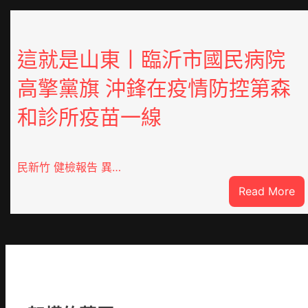
這就是山東丨臨沂市國民病院
高擎黨旗 沖鋒在疫情防控第森
和診所疫苗一線
民新竹 健檢報告 異…
:
Read More
這
就
是
山
東
丨