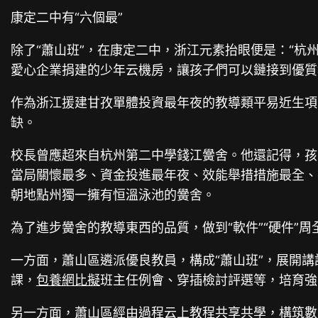
康定二中有“六個最”
除了“蕭山班”，在康定二中，浙江元素抬眼便是：“杭
愛心企業捐建的少年云機房，讓孩子們可以鏈接到優質
作為浙江援建甘孜單體投資最年夜的教導類平易近生項目
缺。
校長曾應超來自杭州第二中學錢江黌舍。他還記得，孩
當局關懷最多、資金投進最年夜、效能舉措措施最全、
朝地點州獨一擁有恒溫泳池的黌舍。
為了進步黌舍的教導東西的品質，做到“軟件”“硬件”周
一方面，蕭山區遴派優良教員，構成“蕭山班”，展開
課，
包養網比擬
班主任例會、穿插檢討評選等，培育強
另一方面，蕭山區經由過程云上教程共享共學，構筑數