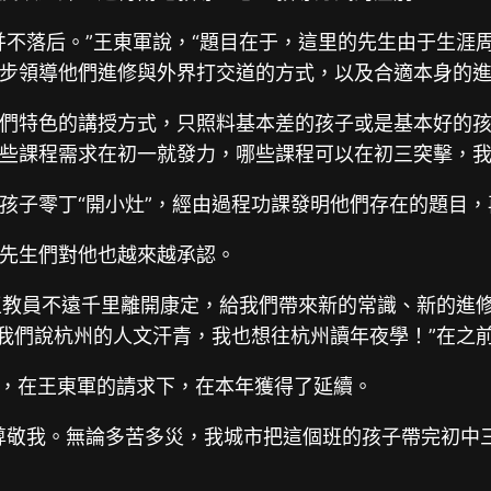
并不落后。”王東軍說，“題目在于，這里的先生由于生涯
步領導他們進修與外界打交道的方式，以及合適本身的進
們特色的講授方式，只照料基本差的孩子或是基本好的
哪些課程需求在初一就發力，哪些課程可以在初三突擊，
孩子零丁“開小灶”，經由過程功課發明他們存在的題目，
先生們對他也越來越承認。
王教員不遠千里離開康定，給我們帶來新的常識、新的進
跟我們說杭州的人文汗青，我也想往杭州讀年夜學！”在之
運動，在王東軍的請求下，在本年獲得了延續。
敬我。無論多苦多災，我城市把這個班的孩子帶完初中三年