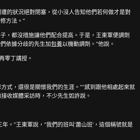
周遭的狀況絕對閉塞，從小沒人告知他們若何做才是對
修方法。”
孩子，都沒措施讓他們配合提高。于是，王東軍便調劑
我們依據分歧的先生加
包養
以機動調劑。”他說。
再零丁講授。
修方式，還很是關懷我們的生涯。”“感到跟他相處起來就
前接收媒體采訪時，不少先生如許說。
。”王東軍說，“我們的班叫‘蕭山班’，這個稱號就是