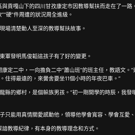
山區與貢嘎山下的四川甘孜康定市因教導幫扶而走在了一路
”“硬”件周遭的狀況周全進級。
現場清楚動人至深的教導幫扶故事。
東軍發明馬俊韜這孩子有了好的變更。
開康定二中，一向擔負二中“蕭山班”的班主任，教語文。“
族。住得最遠的，來黌舍要坐11個小時的年夜巴車。”
龍縣的鄉村，是個躲族男孩。“初一剛開學的時辰，我發
子只能用真情關愛感動他，領導他學會寬容、學會互愛
，深諳教導紀律，有本身的教導理念和方式。