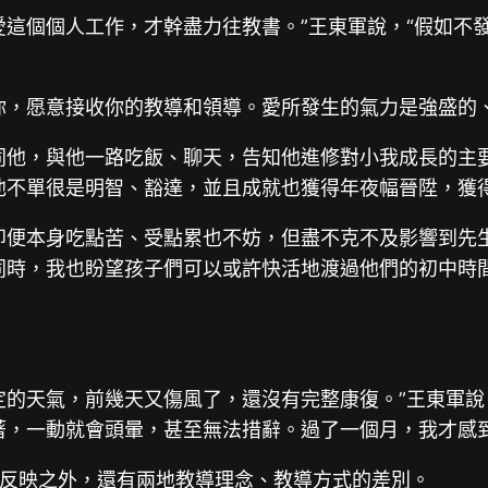
愛這個個人工作，才幹盡力往教書。”王東軍說，“假如不
你，愿意接收你的教導和領導。愛所發生的氣力是強盛的
同他，與他一路吃飯、聊天，告知他進修對小我成長的主
他不單很是明智、豁達，並且成就也獲得年夜幅晉陞，獲得
即便本身吃點苦、受點累也不妨，但盡不克不及影響到先
同時，我也盼望孩子們可以或許快活地渡過他們的初中時
定的天氣，前幾天又傷風了，還沒有完整康復。”王東軍說
著，一動就會頭暈，甚至無法措辭。過了一個月，我才感到
反映之外，還有兩地教導理念、教導方式的差別。