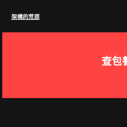
跳
至
架構的荒原
主
要
內
容
查包