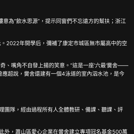
樓意為“飲水思源”，提示同窗們不忘遠方的幫扶；浙江
元。2022年開學后，彌補了康定市城區無市屬高中的空
、嘴角不自發上揚的笑意。“這是一座‘六最’黌舍——
曾應超說，黌舍還建有一個4泳道的室內泅水池，是今
治理團隊，經由過程所有人全體教研、備課、聽課、評
此外，蕭山區愛心企業在黌舍建立專項冠名基金500萬