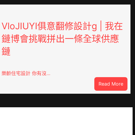
VloJIUYI俱意翻修設計g | 我在
鏈博會挑戰拼出一條全球供應
鏈
樂齡住宅設計 你有沒…
:
Read More
DER
VloJ
俱
意
翻
修
設