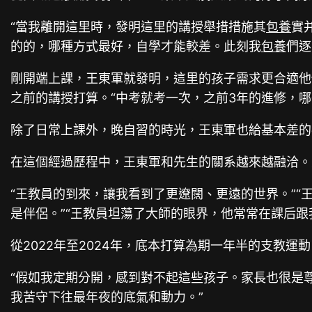
“當我離開這里時，發明這里的講授舉措措施其
包養
實
的的，哪種方式最好，自學才能較差。此刻我
包養
們逐
剛開端上課，王東軍就發明，這里的孩子需求更合適他
之前的講授打算。“中考就考一次，之前3年的進修，
除了日常上課外，晚自習的時光，王東軍也給基本差的
在這個經過歷程中，王東軍和先生的關系越來越融洽。
“王教員的到來，讓我看到了更遼闊、更遠的世界。”“
是伴侶。”“王教員坦蕩了大師的眼界，他常常在課后
從2022年至2024年，底本打算為期一年半的支教
“假如我定期分開，感到對不起這些孩子。家長也很是尊
我苦守下往最年夜的底氣和動力。”