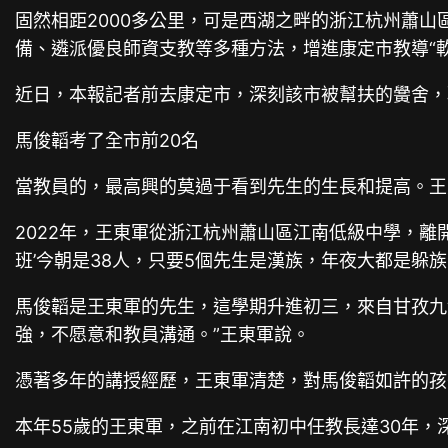
固然相距2000多公里，可是西湖之畔的浙江杭州蕭
備、遴派優良師資支教等多種方法，增進康定市教導“軟
近日，本報記者前去康定市，深刻該市被幫扶的黌舍，
馬俊韜考了全市前20名
當教員的，最高興的莫過于看到先生的生長和提高。王
2022年，王東軍從浙江杭州蕭山區江南低級中學，離
班’今朝是38人，只要5個先生是漢族，年夜大都是躲
馬俊韜是王東軍的先生，這學期升進初三，來自甘孜九
強，不愿意和教員溝通。”王東軍說。
憑著多年的講授經歷，王東軍清楚，對馬俊韜如許的孩
本年55歲的王東軍，之前在江南初中任教長達30年