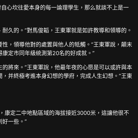
發自心坎往愛本身的每一論理學生，那么就談不上是一
、耐久的。”對馬俊韜，王東軍就是如許教導和領導的。
要性，領導他對的處置與他人的牴觸。”王東軍說，顛末
康定市同年級統測第20名的好成就。”
生的將來。”王東軍說，他最年夜的心愿是可以或許與本
間，并終極考進本身幻想的學府，完成人生幻想。”王東
，康定二中地點區域的海拔接近3000米，這讓他很不
好一些。”