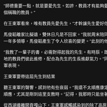
“師德重要一點，就是要愛先生。如許，教員才有能夠
個稱職的教員。”
在王東軍看來，唯有教員先愛先生，“才幹讓先生愛好
馬俊韜離家比擬遠，雙休日凡是不回家。“我就周末陪
一年多領導，馬俊韜產生了令人欣喜的變更。“此刻的
“我教了一輩子的書，必需對得起我的先生。有時辰，
地的教員們彼此進修，配合為先生的生長進獻氣力。“
軍表現。
王東軍要帶這屆先生到結業
聽王東軍的聲響，感到他有些衰弱。“我還不太順應康
順應，尤其是剛到這里支教時。“記得，我那時只能坐
從西湖邊離開貢嘎山下，王東軍感觸感染到的除了高原