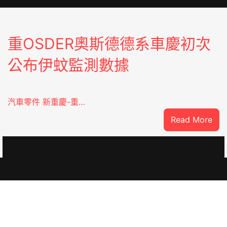
重OSDER奧斯德德系車慶初次
公布伊蚊監測數據
汽車零件 新重慶-重…
:
Read More
重
OS
奧
斯
德
德
系
車