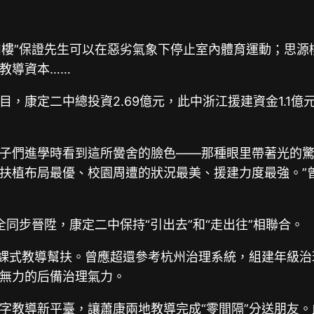
州樓”保證先生可以在惡劣氣象下停止室內體育運動；思源
教導資本……
，康定二中總投資2.69億元，此中浙江援建資金1.1億
子們進學時看到這所黌舍的臉色——那種眼里帶著光的驚奇
扶植布局最優、校園周遭的狀況最美、援建力度最強。”
全同步晉陞，康定二中保持“引出去”和“走出往”相聯合。
講課式教導幫扶。曾應超還參考杭州治理系統，組建年級
無力的后備治理氣力。
字教導新平臺，讓蕭康兩地教導完成“零間隔”分送朋友。