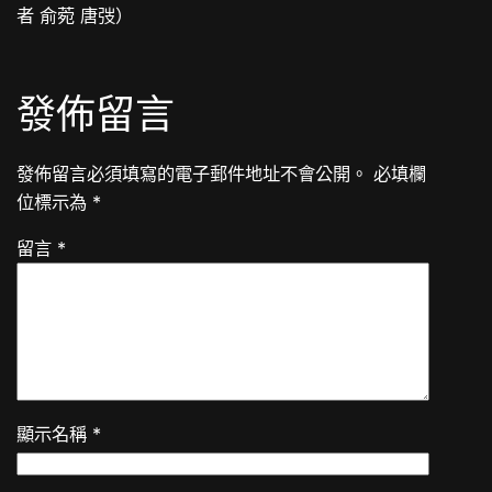
者 俞菀 唐弢）
發佈留言
發佈留言必須填寫的電子郵件地址不會公開。
必填欄
位標示為
*
留言
*
顯示名稱
*