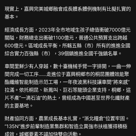
現實上，嘉興完美城鄉融會成長體系體例機制有比擬扎實的
基本。
經濟成長方面，2023年全市地域生孩子總值衝破7000億元
關隘，財務總支出衝破1100億元，普通公共預算支出跨越
600億元。區域成長平衡，所轄五縣（市）所有的進進全國
綜合實力百強縣（市），39個鎮進進全國千強鎮名單。
車間里鮮少有人穿越，數十臺機械手臂一字排開，一曲一伸
間完成一切工序……走進位于嘉興桐鄉市的桐昆團體效能聚
酯纖維智能制造示范工場，一年夜波黑科技讓車間“將來感”
拉滿。依托桐昆、新鳳叫、巨石等龍頭企業支持，桐鄉，這
片不產“一滴石油”的熱土，曾經成為中國甚至世界化纖財產
的主要基地。
財產協同方面，農業成長基本扎實，“浙北糧倉”位置牢固。
“135N”進步前輩制造業集群和智造立異強市扶植獲得積極
成效，城鄉要素不竭加快雙向活動。