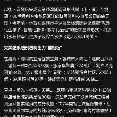
以後，嘉興已完成農業經濟開闢區形式縣（市、區）全籠
罩。80后農創客余魁是浙江綠跡農業科技無限公司的總司
理。幾年前，他就在嘉興市平湖農業經濟開闢區建起“乾淨
化生孩子+智能化妝備+數字化治理”的數字農場形式，打造
出水稻乾淨化生孩子及綜合水價改造示范區1萬畝。
完美體系體例機制出力“補短板”
在嘉興，鄉村的宜居宜業宜游，讓城市人向往：建成百戶以
上城鄉一體新社區378個，搬家集聚農戶24萬戶；創立漂亮
河湖34條，劣五類水周全“清零”；新時期漂亮村落示范縣6
個、3A景區村落97個，建成漂亮村落精品線50條……
草坪、燈光、帳篷、天幕……嘉興市南湖區聯豐村的村口咖
啡店老板陳凱樂是位80后，這些年完成了從進城務工職員
到返鄉創業職員的成分改變，“07年開端往城里做裝修，后
來漸漸看到本身的故鄉越來越好，我就想回來為村里做點工