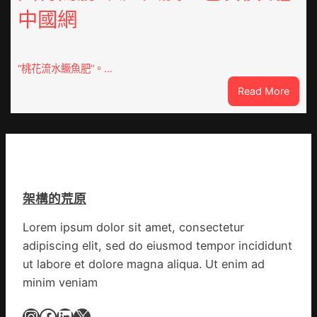
修
監
中國網
設
測
計
數
g
據
|
“桃花流水鱖魚肥”。…
我
:
Read More
在
因
鏈
特
博
而
會
勝
挑
以
戰
產
拼
架構的荒原
興
出
農
一
Lorem ipsum dolor sit amet, consectetur
查
條
adipiscing elit, sed do eiusmod tempor incididunt
包
全
養
ut labore et dolore magna aliqua. Ut enim ad
球
價
供
minim veniam
錢
應
_
Instagram
Facebook
LinkedIn
X
鏈