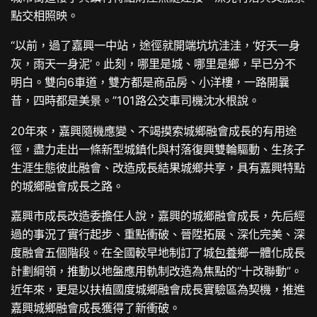
點交相照映。
“以前，過了嘉興一中站，途徑就開端坑坑洼洼，‘好天一身
灰，雨天一身泥’。此刻，哪里是城、哪里是鄉，早已分不
明白。雙向6車道，雙方都是商品房、小洋樓，一路開曩
昔，四時都是美景。”101路公交車司機沈水根說。
20年來，嘉興隨機應變、不竭摸索城鄉融會成長的有用途
徑，盡力走出一條新型城鎮化與村落復興雙輪驅動、生孩子
生涯生態彼此融會、改造成長結果城鄉共享，具有嘉興特點
的城鄉融會成長之路。
嘉興市成長改造委擔任人說，嘉興的城鄉融會成長，先后經
過的事況了實行起步、重點衝破、晉陞拓展、深化完美、深
度融會五個階段。在全國較早地制訂了城
包養
鄉一體化成長
計劃綱領，推動以地盤應用軌制改造為焦點的“十改聯動”。
近年來，更是以扶植國度城鄉融會成長實驗區為契機，推進
嘉興城鄉融會成長獲得了新衝破。