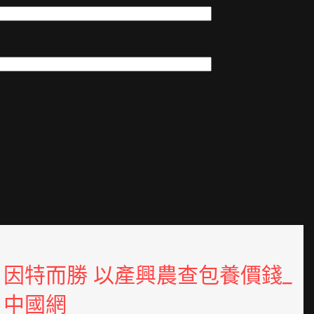
因特而勝 以產興農查包養價錢_
中國網