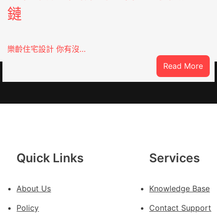
鏈
樂齡住宅設計 你有沒…
:
Read More
SDER
Vlo
俱
意
翻
修
設
計
Quick Links
Services
g
|
我
About Us
Knowledge Base
在
Policy
Contact Support
鏈