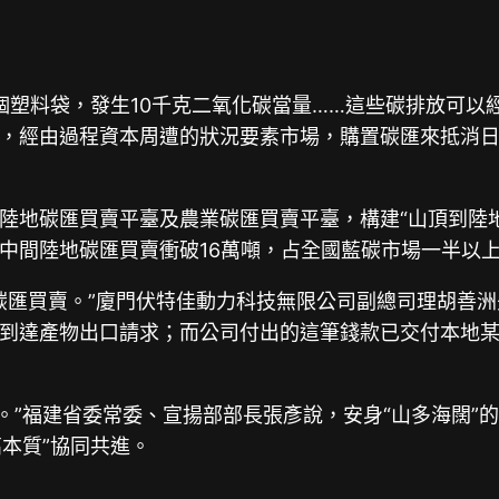
0個塑料袋，發生10千克二氧化碳當量……這些碳排放可以
，經由過程資本周遭的狀況要素市場，購置碳匯來抵消
陸地碳匯買賣平臺及農業碳匯買賣平臺，構建“山頂到陸
中間陸地碳匯買賣衝破16萬噸，占全國藍碳市場一半以上
地碳匯買賣。”廈門伏特佳動力科技無限公司副總司理胡善
到達產物出口請求；而公司付出的這筆錢款已交付本地
刺。”福建省委常委、宣揚部部長張彥說，安身“山多海闊
高本質”協同共進。