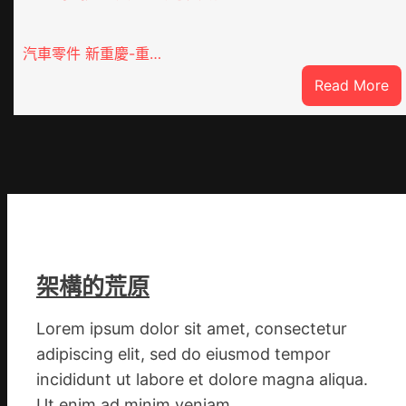
汽車零件 新重慶-重…
:
Read More
重
O
奧
斯
德
德
系
車
架構的荒原
慶
初
Lorem ipsum dolor sit amet, consectetur
次
adipiscing elit, sed do eiusmod tempor
公
布
incididunt ut labore et dolore magna aliqua.
伊
Ut enim ad minim veniam