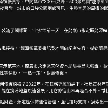
道慢慢貫穿，中間城市“300米見綠、500米見園”籠罩
夜晉陞，城市的口袋公園到處可見，生態宜居的周遭的
上裝滿了蝴蝶蘭。”七夕節前一天，在龍巖市永定區龍潭
市場接待。”龍潭鎮黨委書記吳才開向記者先容，蝴蝶蘭
菌草示范基地，龍巖市永定區天然資本局局長翁志強說，為
性等情形，“一點一策”，對癥修復。
何恢復植被？2022年，在任務專班約請下，福建農林
，能在瘠薄地盤疾速發展，用它修復山林再適合不外。”對
點財產，永定區保持迷信管理，強化技巧支持，摸索出