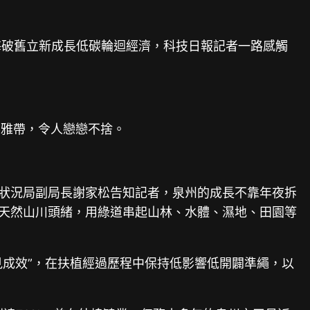
沿海破舊立新成長低碳輪迴經濟，科技日報記者一路感觸
不雅帶，令人戀戀不捨。
的狀況局副局長謝家松告知記者，泉州的成長不靠年夜拆
市天然山川頭緒，用綠道串起山林、水體、濕地、田園等
見成效”，在扶植經過歷程中保持低影響低開闢準繩，以