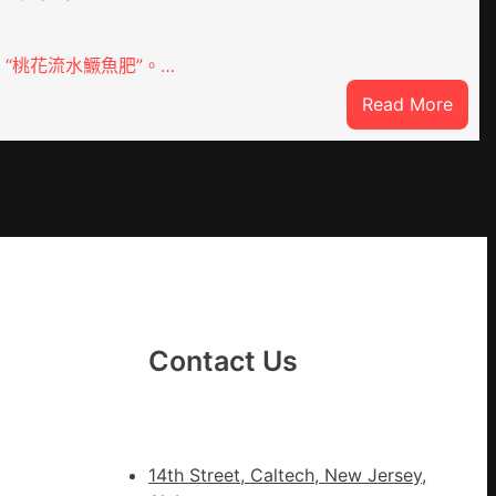
“桃花流水鱖魚肥”。…
:
Read More
因
特
JIUYI
而
勝
以
產
興
農
查
Contact Us
包
養
價
錢
14th Street, Caltech, New Jersey,
_