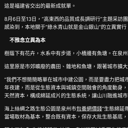
這是福建省交出的最新成就單。
8月6日至13日，“高東西的品質成長調研行”主題采
感染到，本地關于“綠水青山就是金山銀山”的立異實
不雅念立異為本
樹蔭下有花卉，水系中有步道，小橋邊有魚塘。在泉州
這里原是市郊曠廢的農田、雜地和魚塘，跟著城市擴大
“我們不想簡簡略單在城市中建公園，而是要盡力把城
年夜建，而是從生態資本與城鎮空間融會的角度動身，
天然資本，構成綿延成片的生態系統，讓山川融進城市
海上絲綢之路生態公園是泉州市
包養網價錢
“生態綿延
當場取材為基本，整合既有資本，保存大批生態基底，