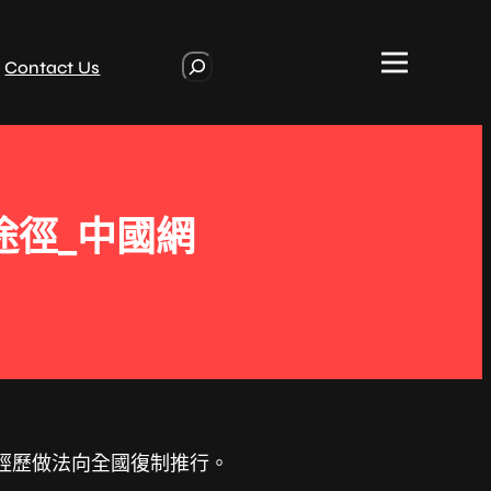
S
Contact Us
e
a
r
c
h
途徑_中國網
和經歷做法向全國復制推行。