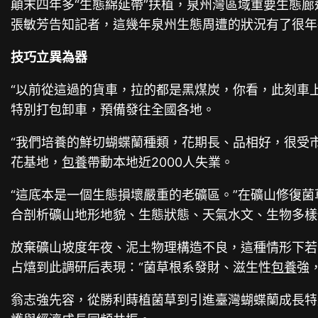
顛末四年多“生態綿延帶”扶植，泉州灣區域重要生態廊
張敏芳告知記者，這幾年泉州生態周遭的狀況有了很年
技巧立異為器
“以前從這過的貨車，拉的都是黑煤炭，你看，此刻車
特別打包卸車，預備發往全國各地。
“我們培養的鮮切蝴蝶蘭種類，花期長、品相好，很受
花基地，
包養
帶動本地近2000人失業。
“這底本是一個生態損壞嚴重的老礦區。”在礦山修復
合剖析礦山地形地貌、生態狀態、天氣水文、生物多樣
放棄礦山坡度年夜、泥土物理構造不良，這種情形下若
占熺到此調研后表現：“菌草根系發財、滋生性
包養
強
翁志強先容，從勝利蒔植菌草到引進臺灣蝴蝶蘭成長特