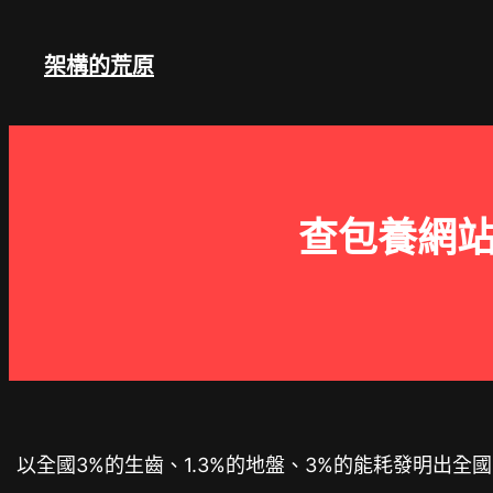
跳
至
架構的荒原
主
要
內
容
查包養網站
以全國3%的生齒、1.3%的地盤、3%的能耗發明出全