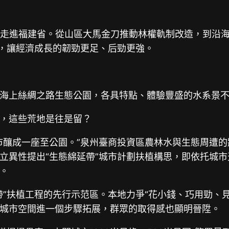
訪團走進福建省。從山區大馬金刀推動林權軌制改造，到
行，讓經濟成長的韌勁更足、后勁更強。
海上絲綢之路生態公園，各具特點、體驗豐盛的水系景
，這些荒地是往是留？
市釀成一座至公園。”泉州臺商投資區農林水與生態周遭
立異性提出“生態綿延帶”城市計劃扶植構思，即依托城
。
帶”扶植工程的先行示范區。本地力爭“花小錢、巧用勁、
城市空間進一個步驟拓展，群眾的取得感也顯明晉陞。