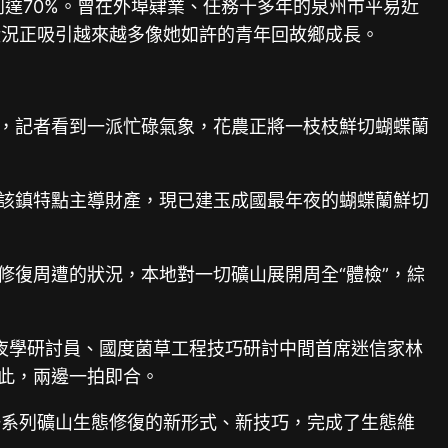
量到達70%。曾在外埠肄業、任務十多年的泉州市平易近
狀況正吸引越來越多像她如許的青年回故鄉成長。
鎮，記者看到一派忙碌氣象，花農正將一枝枝鮮切蝴蝶蘭
是該鎮特點主導財產，現已建玉成國最年夜的蝴蝶蘭鮮切
修復周遭的狀況，本地對一切礦山展開周全“體檢”，綜
年夜學研討員、國度菌草工程技巧研討中間首席迷信家林
此，兩邊一拍即合。
一系列礦山生態修復的新形式、新技巧，完成了生態維