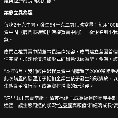
護與經濟成長同頻共振。
業態立異為驅
每吃2千克牛肉，發生54千克二氧化碳當量；每用10
賣中間（廈門市碳和排污權買賣中間），從企業到小我
氣。
廈門產權買賣中間董事長連煒先容，廈門建立全國首個
值完成，加速經濟增加形式向綠色低碳轉型。今朝，該
“本年6月，我們經由過程買賣中間購置了2000噸陸
此次購置的碳匯用于抵扣企業生孩子發生的碳排放，以
生態養殖推行等，成為鄉村增收的新途徑。
“這里山川常青常綠，‘清爽福建’已成為福建的亮麗手
途徑，讓生態周遭的狀況“
包養網
高顏值”和經濟成長“