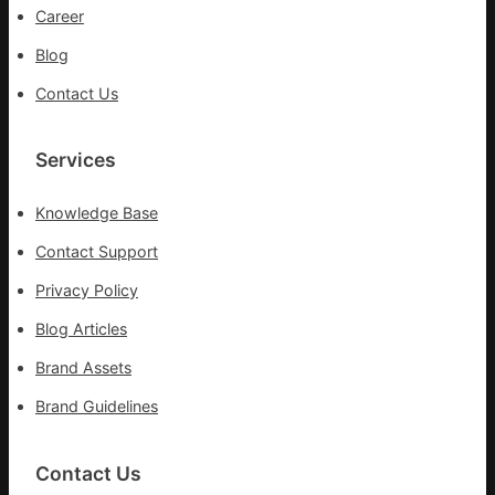
防
Career
控
Blog
第
森
Contact Us
和
診
所
Services
疫
苗
Knowledge Base
一
線
Contact Support
Privacy Policy
Blog Articles
Brand Assets
Brand Guidelines
Contact Us