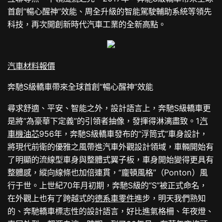
首創“暢心醒神”效能、周全升級的智能駕駛輔助系統等領先
科技，再次開創新時代汽車工業的全新高點。
汽車材料報價
奔馳S級轎車帶來全球首創“暢心醒神”效能
尋求舒適、平安、智能之外，設計語言上，奔馳S級轎車更
是將“為豪華下定義”的引領者抽像，發揮得淋漓盡致。1
汽
車機油芯
956年，奔馳S級轎車發布的“浮筒式”車身設計，
將現代前衛的優雅之風帶進汽車外觀設計領域，車輛開始有
了明顯的流線型車身與整體式翼子板，車身開始變得更具有
整體感，縱向線條也加倍連貫，“龐頓風格”（Ponton）風
行于世。上世紀70年月初期，奔馳S級的“S”被正式命名，
在外觀上也有了跨越式的
德系車零件
進步，明天我們熟知
的、奔馳轎車標志性的設計語言，好比進氣格柵、年夜燈、