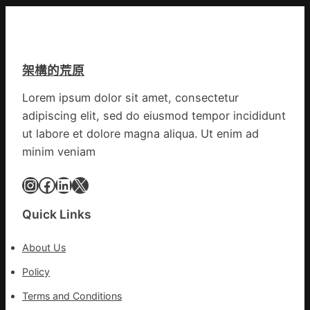
康
門
是
檢
盡
山
查
心
東
防
盡
丨
伊
力
架構的荒原
臨
波
搶
沂
拉
險
Lorem ipsum dolor sit amet, consectetur
市
輸
救
adipiscing elit, sed do eiusmod tempor incididunt
國
進
災
民
ut labore et dolore magna aliqua. Ut enim ad
病
minim veniam
院
高
Instagram
Facebook
LinkedIn
X
擎
黨
Quick Links
旗
沖
About Us
鋒
在
Policy
疫
Terms and Conditions
情