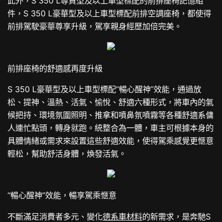
此外，S 350 L尊貴型及以上車型標配的前排座椅記憶組
件，S 350 L豪華型及以上車型標配前排空調座椅，都使得
前排駕駛豪華尊享升級，駕享親身經歷加倍完美。
前排座椅的舒適感再度升級
S 350 L豪華型及以上車型標配“暢心醒神”效能，通過放
松、提神、溫熱、活氣、愉悅、舒適六種形式，將車內的氣
候把持、環境氛圍照明、推拿和噴鼻氛噴霧等各種舒適系傭
人連忙點頭，轉身就跑。統整合為一體，車主可根據本身的
具體情緒或需求來設置這些舒適效能，使得駕乘感覺更愜意
輕松，幫助舒活身體，煥發活氣。
“暢心醒神”效能，暢享駕乘愜意
不斷滿足消費者多元、變化
德系車材料
的新需求，是奔馳S