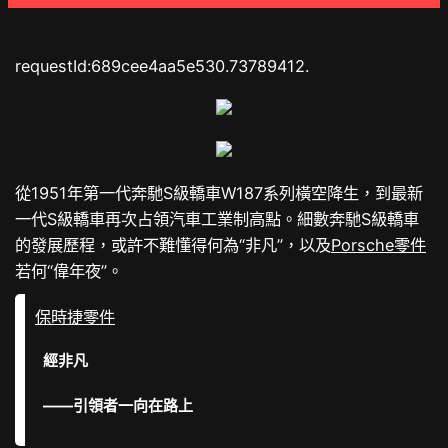
requestId:689cee4aa5e530.73789412.
從1951年第一代奔馳S級轎車W187系列橫空降生，到最新
一代S級轎車再次占領汽車工業制高點。細數奔馳S級轎車
的發展歷程，或許不難懂得何為“非凡”，以及
Porsche零件
若何“偉年夜”。
保時捷零件
經非凡
——引領者一向在路上