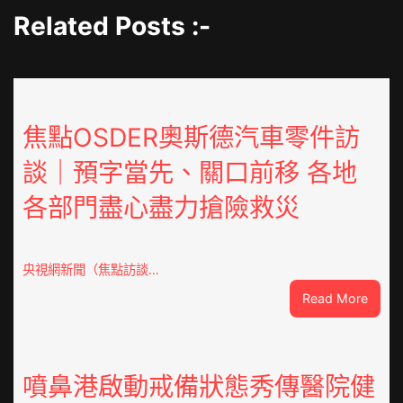
Related Posts :-
焦點OSDER奧斯德汽車零件訪
談｜預字當先、關口前移 各地
各部門盡心盡力搶險救災
央視網新聞（焦點訪談…
:
Read More
焦
點
OSDE
奧
噴鼻港啟動戒備狀態秀傳醫院健
斯