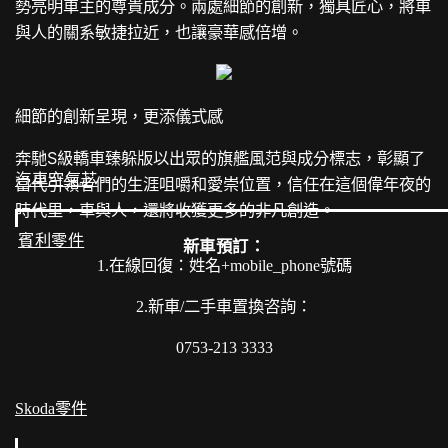
勢亮明車主的尊貴成分。兩處細節的創新，獨具匠心，將車
與人的關系敏捷拉近，也讓豪華感倍增。
細節的創新呈現，更添儀式感
奔馳S級轎車臻躲版以出眾的旗艦風范與成分標志，彰顯了
汽車空氣芯
當代引領者們的生涯咀嚼和愛崇位置，信任在這個偉年夜的
時代里，車與人，還將收獲更多的非凡創造。
賓利零件
新車預訂：
1.在線回復：姓名+mobile_phone號碼
2.新車/二手車置換咨詢：
0753-213 3333
Skoda零件