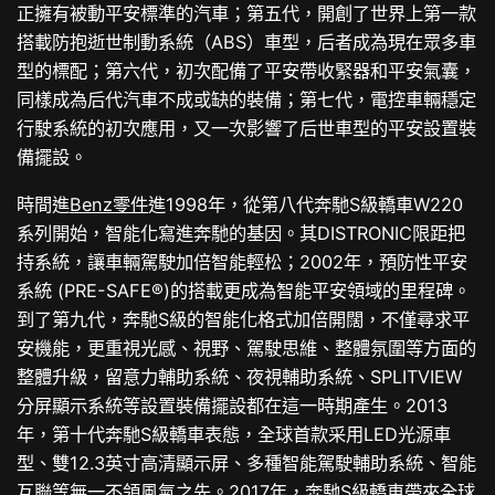
正擁有被動平安標準的汽車；第五代，開創了世界上第一款
搭載防抱逝世制動系統（ABS）車型，后者成為現在眾多車
型的標配；第六代，初次配備了平安帶收緊器和平安氣囊，
同樣成為后代汽車不成或缺的裝備；第七代，電控車輛穩定
行駛系統的初次應用，又一次影響了后世車型的平安設置裝
備擺設。
時間進
Benz零件
進1998年，從第八代奔馳S級轎車W220
系列開始，智能化寫進奔馳的基因。其DISTRONIC限距把
持系統，讓車輛駕駛加倍智能輕松；2002年，預防性平安
系統 (PRE-SAFE®)的搭載更成為智能平安領域的里程碑。
到了第九代，奔馳S級的智能化格式加倍開闊，不僅尋求平
安機能，更重視光感、視野、駕駛思維、整體氛圍等方面的
整體升級，留意力輔助系統、夜視輔助系統、SPLITVIEW
分屏顯示系統等設置裝備擺設都在這一時期產生。2013
年，第十代奔馳S級轎車表態，全球首款采用LED光源車
型、雙12.3英寸高清顯示屏、多種智能駕駛輔助系統、智能
互聯等無一不領風氣之先。2017年，奔馳S級轎車帶來全球