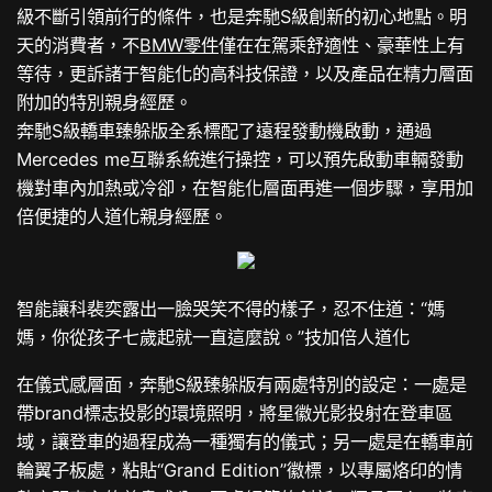
級不斷引領前行的條件，也是奔馳S級創新的初心地點。明
天的消費者，不
BMW零件
僅在在駕乘舒適性、豪華性上有
等待，更訴諸于智能化的高科技保證，以及產品在精力層面
附加的特別親身經歷。
奔馳S級轎車臻躲版全系標配了遠程發動機啟動，通過
Mercedes me互聯系統進行操控，可以預先啟動車輛發動
機對車內加熱或冷卻，在智能化層面再進一個步驟，享用加
倍便捷的人道化親身經歷。
智能讓科裴奕露出一臉哭笑不得的樣子，忍不住道：“媽
媽，你從孩子七歲起就一直這麼說。”技加倍人道化
在儀式感層面，奔馳S級臻躲版有兩處特別的設定：一處是
帶brand標志投影的環境照明，將星徽光影投射在登車區
域，讓登車的過程成為一種獨有的儀式；另一處是在轎車前
輪翼子板處，粘貼“Grand Edition”徽標，以專屬烙印的情