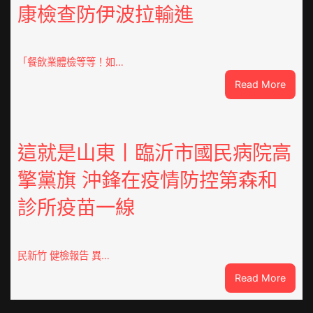
康檢查防伊波拉輸進
德
汽
車
零
「餐飲業體檢等等！如…
件
:
Read More
訪
噴
談
鼻
｜
港
預
啟
這就是山東丨臨沂市國民病院高
字
動
當
擎黨旗 沖鋒在疫情防控第森和
戒
先、
備
關
診所疫苗一線
狀
口
態
前
秀
移
傳
民新竹 健檢報告 異…
各
醫
地
:
Read More
院
各
這
健
部
就