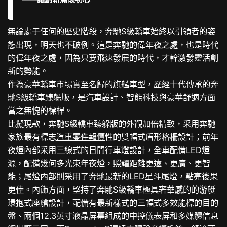
無論處于任何的歷史階段，奔馳S級轎車始終以引領者的姿
態出現，明天也不破例。這是奔馳的偉年夜之處，也是時代
的偉年夜之處，因為只要飛速發展的時代，才幹激發靈活創
新的勢能。
作為豪華轎車市場實至名歸的旗艦車型，歷經十代傳承的奔
馳S級轎車臻躲版，是汽車設計、智能科技與豪華舒適方面
當之無愧的標桿。
比擬現款，奔馳S級轎車臻躲版的外觀加倍精致，采用奔馳
家族最有標志
汽車零件報價
性的雙幅式盾形格柵設計；前年
夜燈內部采用三線式的日間行車燈設計，全車配備LED燈
源，配備幾何多光束年夜燈，照耀距離更遠、更廣、更智
能；尾燈內部則采用了奔馳最新的LED星斗尾燈，點亮後果
更佳。內飾方面，堅持了奔馳S級轎車極具奢華感的的游艇
環抱式座艙設計，配備有最新樣式的三幅式多效能標的目的
盤、兩個12.3英寸液晶屏幕組成的中控儀表屏和多媒體信息