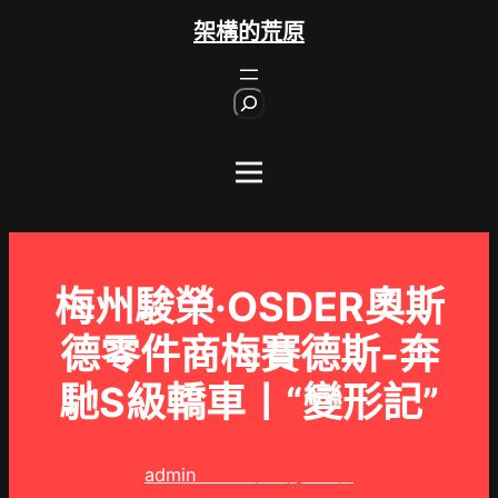
跳
架構的荒原
至
主
S
要
e
內
a
r
容
c
h
梅州駿榮·OSDER奧斯
德零件商梅賽德斯-奔
馳S級轎車丨“變形記”
admin
2025 年 8 月 15 日