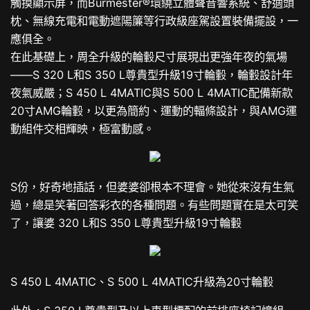
觸摸顯示屏，而Burmester®環繞立體聲音響系統、舒適頭
枕、無線充電和電動遮陽簾等行政級座駕設置裝備擺設，一
應俱全。
在此基礎上，周全升級的輪轂尺寸展現出更強年夜的氣場
——S 320 L和S 350 L尊貴型升級19寸輪轂，輪轂設計年
夜氣威嚴；S 450 L 4MATIC與S 500 L 4MATIC配備新款
20寸AMG輪轂，以更為簡約、運動的輻條設計，與AMG運
動組件交相輝映，極富動感。
S份，好奇地插話，但婆婆卻根本不理會。她從來沒有生氣
過，總是笑著回答彩衣的各種問題。有些問題實在是太可笑
了，讓婆 320 L和S 350 L尊貴型升級19寸輪轂
S 450 L 4MATIC、S 500 L 4MATIC升級為20寸輪轂