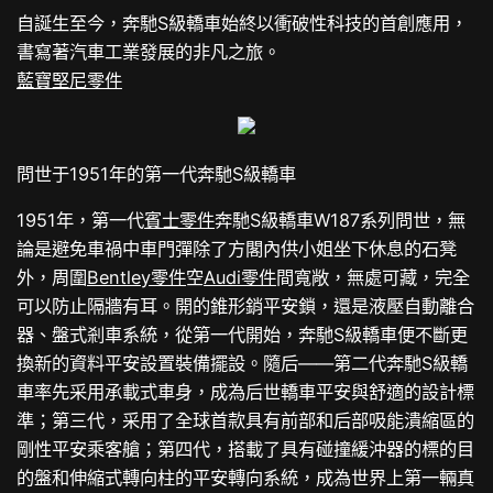
自誕生至今，奔馳S級轎車始終以衝破性科技的首創應用，
書寫著汽車工業發展的非凡之旅。
藍寶堅尼零件
問世于1951年的第一代奔馳S級轎車
1951年，第一代
賓士零件
奔馳S級轎車W187系列問世，無
論是避免車禍中車門彈除了方閣內供小姐坐下休息的石凳
外，周圍
Bentley零件
空
Audi零件
間寬敞，無處可藏，完全
可以防止隔牆有耳。開的錐形銷平安鎖，還是液壓自動離合
器、盤式剎車系統，從第一代開始，奔馳S級轎車便不斷更
換新的資料平安設置裝備擺設。隨后——第二代奔馳S級轎
車率先采用承載式車身，成為后世轎車平安與舒適的設計標
準；第三代，采用了全球首款具有前部和后部吸能潰縮區的
剛性平安乘客艙；第四代，搭載了具有碰撞緩沖器的標的目
的盤和伸縮式轉向柱的平安轉向系統，成為世界上第一輛真