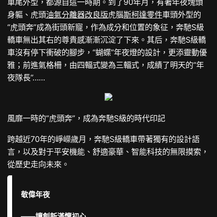
車尾外型，都源自這一時期。到了90年月，有著年夜塊頭
身軀、虎頭
油氣分離器改良版
虎腦
斯柯達零件
車頭外型的
“虎頭奔”成為街頭新寵，作為成分和位置的象征，奔馳S級
轎車無出其右的尊貴感漸漸沉淀了下來。其后，奔馳S級轎
車沒有停下衝破的腳步，“蝴蝶”年夜燈的設計，更添靈動優
雅；前進氣格柵，由四輻式變為三輻式，成績了明天的“年
夜隊長”……
風靡一時的“虎頭奔”，成為奔馳S級的時代印記
跨越近70年的崢嶸歲月，奔馳S級轎車帶著獨有的設計語
言，以及對于平安機能、舒適豪華、智能科技的無限摸索，
從歷史走向未來。
敬偉年夜
——讓創新滿懷初心