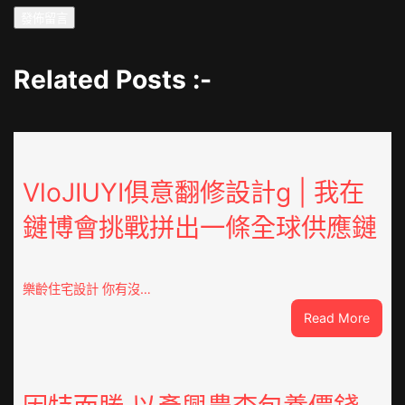
Related Posts :-
VloJIUYI俱意翻修設計g | 我在
鏈博會挑戰拼出一條全球供應鏈
樂齡住宅設計 你有沒…
:
Read More
VloJI
俱
意
翻