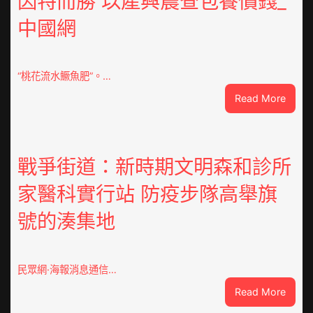
因特而勝 以產興農查包養價錢_
修
中國網
設
計
g
|
“桃花流水鱖魚肥”。…
我
:
Read More
在
因
鏈
特
博
而
會
勝
戰爭街道：新時期文明森和診所
挑
以
戰
家醫科實行站 防疫步隊高舉旗
產
拼
興
出
號的湊集地
農
一
查
條
包
全
養
民眾網·海報消息通信…
球
價
供
:
Read More
錢
應
戰
_