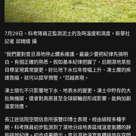
7月29日，科考隊員正監測泥土的及時溫度和濕度。新華社
記者 邱婧熠 攝
“我們要對查旦濕地停止體系維護，最最少要把紀律先搞明
白，有個正確的熟悉。假如基本紀律把握了，后期濕地某些
目標呈現異常變更，好比地下水位年夜幅上升、凍土層的疾
速畏縮，就可以提早預警。”范越表現。
凍土熔化不只影響地下水、地表水的變更，凍土中貯存的大
批無機碳，還會對高原甚至全球碳輪迴形成影響，能夠加劇
溫室效應。
長江迷信院空間信息所張雙印博士表現，經由過程多種手
腕，科考隊員初步監測到了濕地分歧地表區域溫室氣體的靜
態排放紀律。初步成果顯示，查旦濕地溫室氣體排放在空間