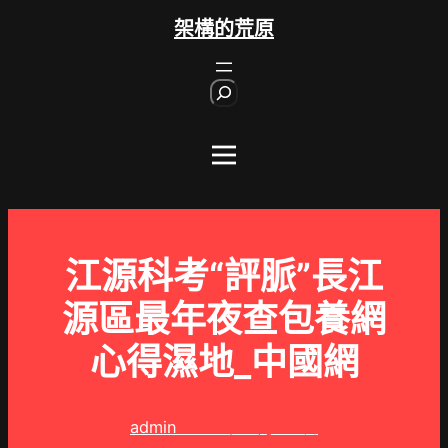
跳
架構的荒原
至
主
S
要
e
內
a
r
容
c
h
江源科考“評脈”長江
源區最年夜查包養網
心得濕地_中國網
admin
2025 年 9 月 18 日