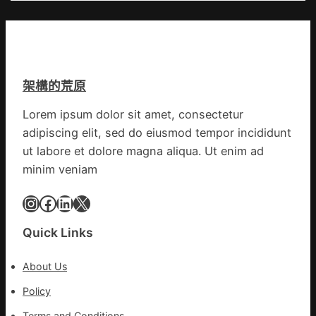
鏈
爭
中
街
國
道：
網
新
時
架構的荒原
期
文
Lorem ipsum dolor sit amet, consectetur
明
adipiscing elit, sed do eiusmod tempor incididunt
森
和
ut labore et dolore magna aliqua. Ut enim ad
診
minim veniam
所
家
Instagram
Facebook
LinkedIn
X
醫
科
Quick Links
實
行
About Us
站
防
Policy
疫
Terms and Conditions