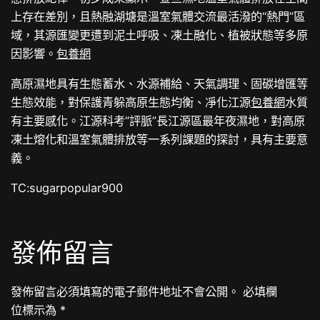
上存在差別，且熱融湖塘是溫室氣體交流最活潑的“熱門”區
域，其源匯變更遭到泥土呼吸、凍土融化、植被狀態等多原
因影響。
包養網
高原濕地具有生態蓄水、水源補給、天氣調理、固碳增匯等
生態效能，對保護青躲高原生態均衡、凈化江源
包養網
水質
有主要感化。江源科考“評脈”長江源區最年夜濕地，對高原
凍土熔化和溫室氣體排放等一系列課題的探討，具有主要意
義。
TC:sugarpopular900
發佈留言
發佈留言必須填寫的電子郵件地址不會公開。
必填欄
位標示為
*