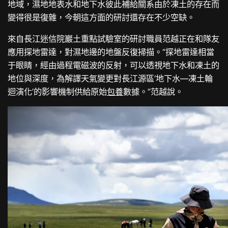
地域，濕地地表水和地下水彼此補給關系由於凍土的存在而
變得很是復雜，今朝這方面的研討還存在不少空缺。
來自長江迷信院巖土重點試驗室的研討職員范越正在和隊友
應用探地雷達，對濕地邊的地盤反復掃描。“探地雷達相當
于眼睛，經由過程電磁波的反射，可以透視地下水和凍土的
地位與深度，為解譯天氣變更對長江源區‘地下水—凍土輪
迴演化’的影響機制供給原始
包養
數據。”范越說。