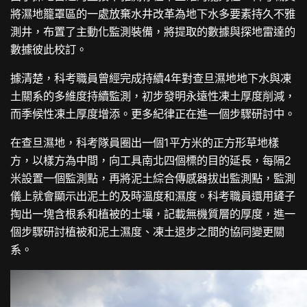
將濕地籠罩區的一處放棄水井改革為地下水多要素持久不雅
測井，布置了主動化監測裝備，將提取的數據與探地雷達的
數據彼此校訂。
據清楚，科考職員曾經完成持續4年對查旦濕地地下水與凍
土關系的多維度持續監測，初步發明永遠性凍土厚度削減，
而季候性凍土厚度增添。更多紀律正在進一個步驟研討中。
在查旦濕地，科考隊員圈出一個1平方米的正方形草地樣
方，以樣方為中間，向工具南北四個標的目的延長，每隔2
米設置一個監測點，再將泥土綜合傳感器拔出監測點，監測
儀上就會顯示出泥土的及時溫度和濕度。科考職員還用鏟子
掏出一塊含根系和植被的土壤，記載無機質層的厚度，進一
個步驟研討植被和泥土濕度、凍土退步之間的協同變更關
系。