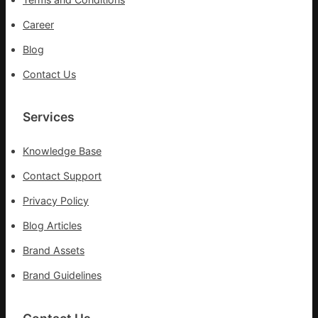
步
隊
Career
高
Blog
舉
旗
Contact Us
號
的
湊
Services
集
地
Knowledge Base
Contact Support
Privacy Policy
Blog Articles
Brand Assets
Brand Guidelines