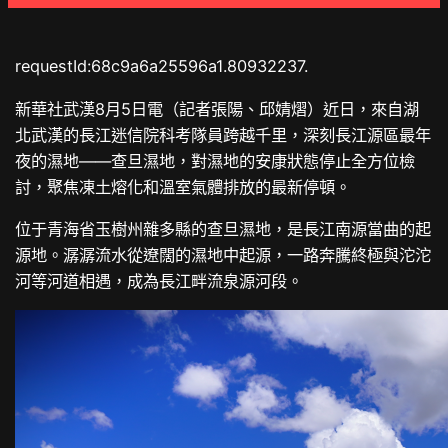
requestId:68c9a6a25596a1.80932237.
新華社武漢8月5日電（記者張陽、邱婧熠）近日，來自湖
北武漢的長江迷信院科考隊員跨越千里，深刻長江源區最年
夜的濕地——查旦濕地，對濕地的安康狀態停止全方位檢
討，聚焦凍土熔化和溫室氣體排放的最新停頓。
位于青海省玉樹州雜多縣的查旦濕地，是長江南源當曲的起
源地。潺潺流水從遼闊的濕地中起源，一路奔騰終極與沱沱
河等河道相遇，成為長江畔流泉源河段。