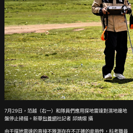
7月29日，范越（右一）和隊員們應用探地雷達對濕地邊地
盤停止掃描。新華
包養網
社記者 邱婧熠 攝
由于探地雷達的直接不雅測存在不正確的能夠性，科考職員