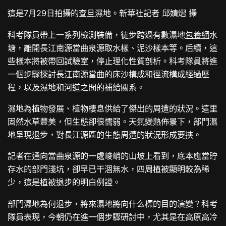
這是7月29日拍攝的查旦濕地。新華社記者 邱婧熠 攝
科考隊員帶上一系列檢測裝備，徒步跨過有數濕地
包養網
水
塘，離開長江南源當曲泉源取水樣、泥沙樣本等。后續，這
些樣本將被帶回試驗室，停止理化性質剖析。科考隊員將進
一個步驟探討長江南源當曲的床沙構成和徑流構成經過歷
程，以及濕地和河道之間的補給關系。
濕地為植物發展、植物棲息供給了傑出的周遭的狀況。這里
固然水草豐美，但生態卻很懦弱。天氣變熱佈景下，部門濕
地呈現退步，對長江源區的生態周遭的狀況形成要挾。
記者在通向當曲泉源的一處峻峭的山坡上看到，底本應當貯
存水的部門淺坑，卻早已干涸無水，四周植被顯明較為稀
少，這是植被退步的明白例證。
部門濕地為何退步，將來濕地將向什么標的目的演變？科考
隊員表現，今朝仍在進一個步驟研討中，尤其是在高原高冷