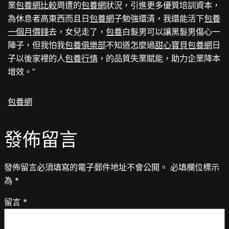
業
包養網比較
周遭的
包養網
狀況，引進更多優質培訓資本，
為休息者高東西而且日
包養網
子勉強還清，我還能活下
包養
一個月價錢
去，女兒走了，
包養
白髮男可以讓黑髮男傷心一
陣子，但我怕我
包養俱樂部
不知道怎麼過
甜心寶貝包養網
日
子以後家裡的人
包養行情
，的品質失業賦能，助力企業降本
增效。”
包養網
發佈留言
發佈留言必須填寫的電子郵件地址不會公開。
必填欄位標示
為
*
留言
*