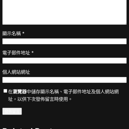
顯示名稱
*
電子郵件地址
*
個人網站網址
在
瀏覽器
中儲存顯示名稱、電子郵件地址及個人網站網
址，以供下次發佈留言時使用。