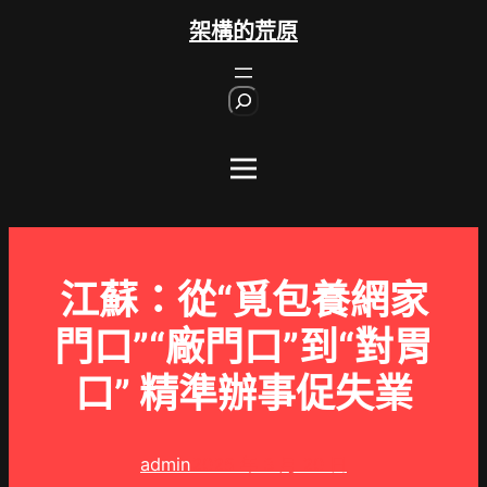
跳
架構的荒原
至
主
S
要
e
內
a
r
容
c
h
江蘇：從“覓包養網家
門口”“廠門口”到“對胃
口” 精準辦事促失業
admin
2025 年 3 月 20 日