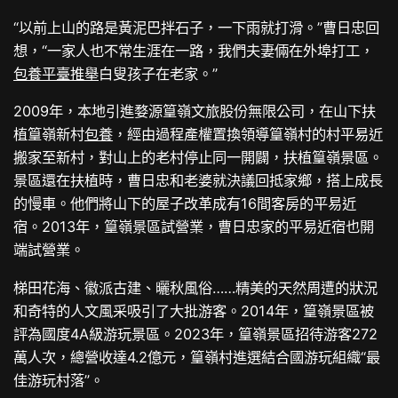
“以前上山的路是黃泥巴拌石子，一下雨就打滑。”曹日忠回
想，“一家人也不常生涯在一路，我們夫妻倆在外埠打工，
包養平臺推舉
白叟孩子在老家。”
2009年，本地引進婺源篁嶺文旅股份無限公司，在山下扶
植篁嶺新村
包養
，經由過程產權置換領導篁嶺村的村平易近
搬家至新村，對山上的老村停止同一開闢，扶植篁嶺景區。
景區還在扶植時，曹日忠和老婆就決議回抵家鄉，搭上成長
的慢車。他們將山下的屋子改革成有16間客房的平易近
宿。2013年，篁嶺景區試營業，曹日忠家的平易近宿也開
端試營業。
梯田花海、徽派古建、曬秋風俗……精美的天然周遭的狀況
和奇特的人文風采吸引了大批游客。2014年，篁嶺景區被
評為國度4A級游玩景區。2023年，篁嶺景區招待游客272
萬人次，總營收達4.2億元，篁嶺村進選結合國游玩組織“最
佳游玩村落”。