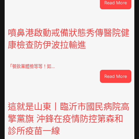
:
Read More
焦
點
OSDE
奧
噴鼻港啟動戒備狀態秀傳醫院健
斯
康檢查防伊波拉輸進
德
汽
車
零
「餐飲業體檢等等！如…
件
:
Read More
訪
噴
談
鼻
｜
港
預
啟
這就是山東丨臨沂市國民病院高
字
動
當
擎黨旗 沖鋒在疫情防控第森和
戒
先、
備
關
診所疫苗一線
狀
口
態
前