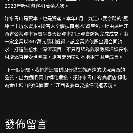
2023年吸引游客41萬余人次。
綠水青山是資本，也是資產。本年6月，九江市武寧縣的“羅
坪七里坑水資本+所有人全體扶植用地”資產包，經由過程江
西省公共資本買賣平臺天然資本網上買賣體系完成成交，由
一家企業以367萬元勝利競得。該企業將依照出讓合同請
求，打造生態水上漂流項目，不只可認為武寧縣羅坪鎮長水
村增添直接受進
包養
，還有能夠帶動本地相干財產成長。
“下一個步驟，我們將連續穩固晉陞生態周遭的狀況東西的
品質，出力通順‘兩山’轉化通道，讓綠水青山的‘高顏值’轉化
為金山銀山的‘低價值’。”江西省委重要擔任同道表現。
發佈留言