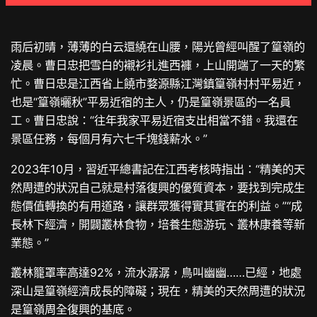
雨后初晴，薄薄的白云還繞在山腰，陽光曾經叫醒了篁嶺的
凌晨。曹日忠把雪白的襯衫扎進西褲，上山開端了一天的繁
忙。曹日忠是江西省上饒市婺源縣江灣鎮篁嶺村村平易近，
也是“篁嶺曬秋”平易近宿的主人，仍是篁嶺景區的一名員
工。曹日忠說：“往年我家平易近宿支出相當不錯。我還在
景區任務，每個月有六七千塊錢薪水。”
2023年10月，習近平總書記在江西考核時指出：“精美的天
然周遭的狀況自己就是村落復興的優質資本，要找到完成生
態價值轉換的有用道路，讓群眾獲得實其實在的利益。”“成
長林下經濟，開闢叢林食物，培養生態游玩、叢林康養等新
業態。”
叢林籠罩率高達92%，流水潺潺，鳥叫幽幽……已經，地處
深山是篁嶺經濟成長的障礙；現在，精美的天然周遭的狀況
是篁嶺周全復興的基底。