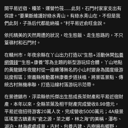
開平易近宿、種茶、運營竹筏……此刻，石門村家家支出有
保證。“要果斷維護好綠水青山。有綠水青山在，不但是我
們此刻，子孫后代都能納福。”村平易近俞旺金說。
依托精美的天然周遭的狀況，吃生態飯、走生態路的，不只
篁嶺村和石門村。
在贛州市，年夜余縣在丫山出力打造以“生態+活動休閑
包養
網價錢
”“生態+康養”等為主題的新型游玩綜合體，丫山地點
的黃龍鎮年夜龍村從一座瘠薄無名的小山村變身為國度級游
玩度假區；崇義縣推動叢林康養步道扶植，將景區景點、傳
統古村無機串聯，打造沿線村落游玩示范帶。
在景德鎮市，浮梁縣依托傑出生態成長茶財產和平易近宿財
產，本年以來，全縣茶葉及相干財產完成營收8.98億元，
平易近宿招待游客20萬人次，完成營收5000萬元；4A級景
區瑤里古鎮素有“瓷之源，茶之鄉，林之海”的美稱，瀑布、
湖泊、林海處處成景，古村、
包養
古建、古樹遍布鄉野，