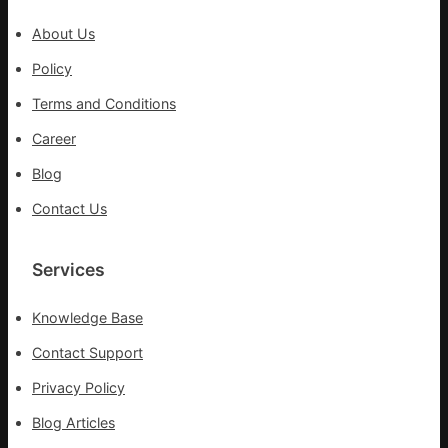
沖
About Us
鋒
在
Policy
疫
Terms and Conditions
情
防
Career
控
Blog
第
森
Contact Us
和
診
所
Services
疫
苗
Knowledge Base
一
線
Contact Support
Privacy Policy
Blog Articles