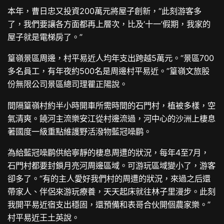
本年，曹日忠又投資200萬元將屋子創新，“此刻游客多
了，我們要讓各方面都再上層次，比及‘十一’假期，我家的
屋子就是電梯房了。”
篁嶺景區周邊，村平易近人均年支出跨越5萬元。“景區700
多名員工，有年夜約500名是周邊村平易近。”篁嶺文旅股
份無限公司景區總司理瞿正陽說。
間隔篁嶺村約半小時開車所需時間的石門村，植被多樣，空
氣清爽。饒河主流樂安江從村邊流過，河中心的沙洲上棲息
著國度一級重點維護野活潑物藍冠噪鹛。
為給藍冠噪鹛供給寧靜的棲息周遭的狀況，每年4至7月，
石門村都要封鎖月亮河周邊區域。可游玩區域變小了，游客
卻多了。“有的主人愛好我們村的周遭的狀況，來過之后還
帶家人、伴侶來游玩療養，天天起床就往林子里漫步。此刻
我開平易近宿支出穩固，還預備和表哥合伙開個農家樂。”
村平易近王土英說。