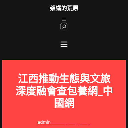
跳
架構的荒原
至
主
S
要
e
內
a
r
容
c
h
江西推動生態與文旅
深度融會查包養網_中
國網
admin
2024 年 11 月 5 日