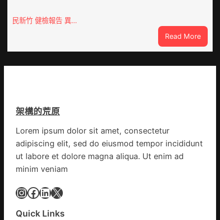
秀
移
傳
民新竹 健檢報告 異…
各
醫
地
:
Read More
院
各
這
健
部
就
康
門
是
檢
盡
山
查
心
東
防
盡
丨
伊
力
架構的荒原
臨
波
搶
沂
拉
險
Lorem ipsum dolor sit amet, consectetur
市
輸
救
adipiscing elit, sed do eiusmod tempor incididunt
國
進
災
民
ut labore et dolore magna aliqua. Ut enim ad
病
minim veniam
院
高
Instagram
Facebook
LinkedIn
X
擎
黨
Quick Links
旗