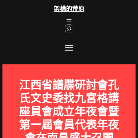
跳
架構的荒原
至
主
S
要
e
內
a
r
容
c
h
江西省譜牒研討會孔
氏文史委找九宮格講
座員會成立年夜會暨
第一屆會員代表年夜