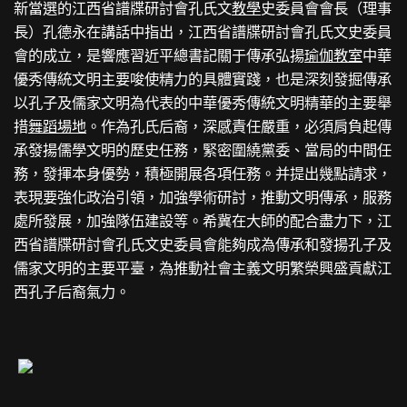
新當選的江西省譜牒研討會孔氏文
教學
史委員會會長（理事
長）孔德永在講話中指出，江西省譜牒研討會孔氏文史委員
會的成立，是響應習近平總書記關于傳承弘揚
瑜伽教室
中華
優秀傳統文明主要唆使精力的具體實踐，也是深刻發掘傳承
以孔子及儒家文明為代表的中華優秀傳統文明精華的主要舉
措
舞蹈場地
。作為孔氏后裔，深感責任嚴重，必須肩負起傳
承發揚儒學文明的歷史任務，緊密圍繞黨委、當局的中間任
務，發揮本身優勢，積極開展各項任務。并提出幾點請求，
表現要強化政治引領，加強學術研討，推動文明傳承，服務
處所發展，加強隊伍建設等。希冀在大師的配合盡力下，江
西省譜牒研討會孔氏文史委員會能夠成為傳承和發揚孔子及
儒家文明的主要平臺，為推動社會主義文明繁榮興盛貢獻江
西孔子后裔氣力。