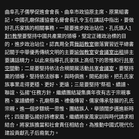
曲阜孔子儒學促進會會長、曲阜市政協原主席、原黨組書
記，中國孔廟保護協會名譽會長孔令玉在講話中指出，要做
好孔氏家族的相關事務，一是要進步政治站位，孔氏族人
1
對1教學
要堅持中國共產黨的領導，堅定正確政治標的目
的，進步政治站位，認真周全貫
舞蹈教室
徹落實習近平總書
記關于中華優秀傳統文明的主要
瑜伽教室
安
會議室出租
排主
要講話精力，以此來指導孔氏家族上高低下的思惟和行
共享
空間
動；二是要堅持依法合規開展活動
共享會議室
，要堅持
黨的領導，堅持依法辦事，與時俱進，開拓創新，把孔氏家
族事業走得更穩、更好、更遠；三是要堅持“祭祖、續譜、
聯誼、弘揚”任務方針，繼續團結凝集廣年夜有志于宗親事
務、家譜續修、孔廟祭奠、禮儀傳習、儒家傳承發展的孔氏
宗親，進一個步驟統一思惟、團結族人，舉頭闊步邁進新時
代；四是要弘揚好詩禮家風，繼續將家風家訓與時代請求相
結合，將家族擔當和社會責任相結合，為推動中國式現代化
建設貢獻孔子后裔氣力。