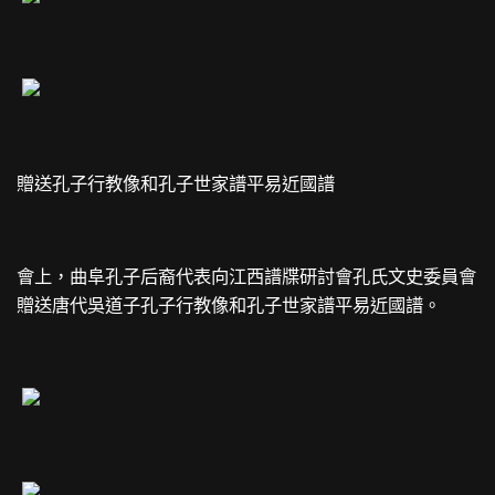
贈送孔子行教像和孔子世家譜平易近國譜
會上，曲阜孔子后裔代表向江西譜牒研討會孔氏文史委員會
贈送唐代吳道子孔子行教像和孔子世家譜平易近國譜。