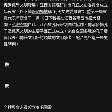
促進儒學文明發展，江西省譜牒研討會孔氏文史委員會成立
年夜會（以下簡
舞蹈場地
稱“孔氏文史委員會”）暨第一屆會
員代表年夜會于11月16日下戰書在江西省南昌市盛大召
開。
私密空間
自此，江西省孔氏宗親團結協作、傳承發揚孔
子及儒家文明的主要平臺正式成立。來自全國各地的孔子后
裔代表和傳統文明研討領域的文明學者，配合見證這一歷史
性時刻。
全體與會人員起立奏唱國歌