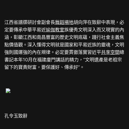
江西省譜牒研討會副會長
舞蹈場地
胡向萍在致辭中表現，必
定要傳承中華平易近
瑜伽教室
族優秀文明深入而又現實的內
涵，彰顯江西和南昌豐富的歷史文明底蘊，踐行社會主義焦
點價值觀。深入懂得文明就是國家和平易近族的靈魂，文明
強則國運強的內在規律。必定要貫徹落實習近平
共享空間
總
書記本年10月在福建廈門講話的精力，“文明遺產是老祖宗
留下的寶貴財富，要保護好、傳承好”。
孔令玉致辭