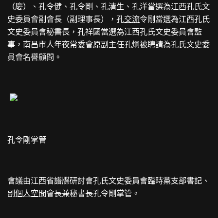
（慶）、孔令健、孔令剛、孔清生、孔洋當選為江西孔氏文
史委員會副會長（副理事長），孔
交流
令剛當選為江西孔氏
文史委員會秘書長，孔祥國當選為江西孔氏文史委員會監
事，南昌市人年夜常委會原副主任孔炯被聘請為孔氏文史委
員會名譽顧問。
孔令剛掌管
會議由江西省譜牒研討會孔氏文史委員會臨時黨支部書記、
副
個人空間
會長兼秘書長孔令剛掌管。