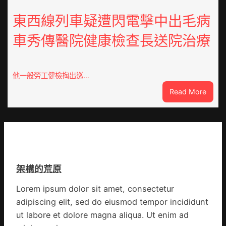
痣
夜
直
東西線列車疑遭閃電擊中出毛病
棚
徑
蔬
車秀傳醫院健康檢查長送院治療
逾
菜
20
生
厘
孩
米
子
他一般勞工健檢掏出巡…
癌
忙
:
Read More
秀
_
東
傳
中
西
醫
國
線
院
網
列
體
車
檢
疑
變
架構的荒原
遭
風
閃
險
Lorem ipsum dolor sit amet, consectetur
電
可
adipiscing elit, sed do eiusmod tempor incididunt
擊
超
中
ut labore et dolore magna aliqua. Ut enim ad
過
出