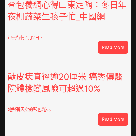
查包養網心得山東定陶：冬日年
夜棚蔬菜生孩子忙_中國網
包養行情 1月2日，…
:
Read More
查
包
養
網
獸皮痣直徑逾20厘米 癌秀傳醫
心
院體檢變風險可超過10%
得
山
東
定
她對著天空的藍色光束…
陶：
:
Read More
冬
獸
日
皮
年