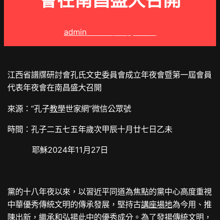
會在南昌盛大召開
admin
2025 年 3 月 19 日
江西省譜牒研討會孔氏文史委員會成立年夜會暨第一屆會員
代表年夜會在南昌盛大召開
來源：“孔子
教學
世家網”微信公眾號
時間：孔子二五七五年歲次甲辰十月廿七日乙未
耶穌2024年11月27日
黨的十八年夜以來，以習近平同道為焦點的黨中心高度重視
中華優秀傳統文明的傳承發展，堅持古
講座場地
為今用、推
陳出新，繼承和弘揚此中的優秀成分。為了發揚傳統文明，