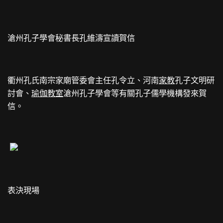
滄州孔子學會秘書長孔維濤宣讀賀信
衢州孔氏南宗家廟管委會主任孔令立、河南
家教
孔子文明研
討會、
瑜伽教室
滄州孔子學會等有關孔子儒學機構發來賀
信。
表決現場