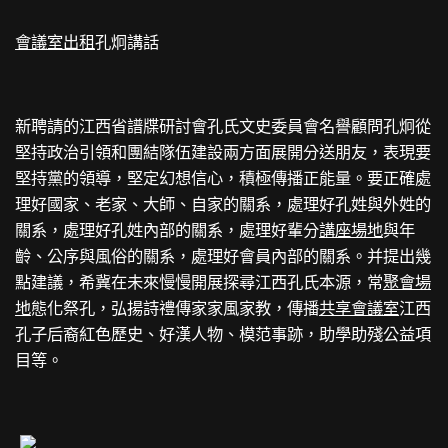
會議室出租
孔炯講話
新聘請的江西省譜牒研討會孔氏文史委員會名譽顧問孔炯從
堅持政治引領和團結隊伍建設兩方面展開分送朋友，表現要
堅持黨的領導，堅定幻想信心，積極傳播正能量。要正確處
理好國家、老家、大師、自家的關系，處理好孔姓與外姓的
關系，處理好孔姓內部的關系，處理好輩分
講座場地
與年
齡、公序與風俗的關系，處理好會員內部的關系。并提出幾
點建議，希冀在未來慢慢開展探尋江西孔氏本源，常
聚會場
地
態化祭孔，弘揚詩禮傳家家風家教，傳播
共享會議室
江西
孔子后裔紅色歷史、好漢人物、模范事跡，助學助殘公益項
目等。