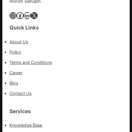
10%
minim veniam
毛
病
Instagram
Facebook
LinkedIn
X
車
秀
Quick Links
傳
醫
About Us
院
健
Policy
康
Terms and Conditions
檢
查
Career
長
Blog
送
院
Contact Us
治
療
Services
Knowledge Base