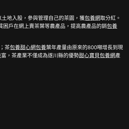
戶以土地入股，參與管理自己的茶園，獲
包養網
取分紅。
貧困戶在網上賣茶葉等農產品，提高農產品的銷
包養
畝；茶
包養甜心網
包養
葉年產量由原來的800噸增長到現
養
富，茶產業不僅成為遂川縣的優勢
甜心寶貝包養網
產