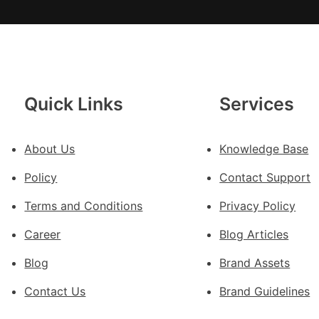
斯
德
德
系
車
慶
Quick Links
Services
初
次
About Us
Knowledge Base
公
布
Policy
Contact Support
伊
蚊
Terms and Conditions
Privacy Policy
監
Career
Blog Articles
測
數
Blog
Brand Assets
據
Contact Us
Brand Guidelines