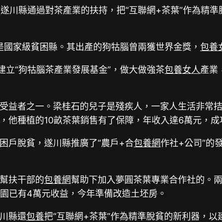
遂川縣通過對茶產業的扶持，把“互聯網+茶葉”作為精準脫
，是國家級貧困縣。其出產的狗牯腦曾兩獲世界金獎，
包養
建立“狗牯腦茶產業發展基金”，做大做強茶
包養女人
產業
受益者之一。梁桂石的兒子是殘疾人，一家人生活非常
，他種植的10畝茶葉銷售有了保障，年收入達6萬元，成
困戶脫貧，遂川縣推廣了“農戶+合
包養網
作社+公司”的
幫扶干部的
包養網
幫助下加入夢圓茶葉專業合作社的。兩
茶園已有4萬元收益，今年準備改造土坯房。
川縣還
包養
把“互聯網+茶葉”作為精準脫貧的新利器，