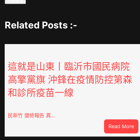
Related Posts :-
這就是山東丨臨沂市國民病院
高擎黨旗 沖鋒在疫情防控第森
和診所疫苗一線
民新竹 健檢報告 異…
:
Read More
這