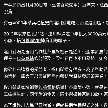
新華網南昌11月30日電（藍
包養軟體
單）近年來，江西
脫貧。
有著4000年茶葉種植史的遂川縣地處江西偏遠山區
2012年以來
包養網站
，遂川縣決定每年投入3000萬元
小康，摘
包養網VIP
掉貧困縣帽子。
遂川縣湯湖玉山合作社茶農梁桂石是遂川茶產業發展的
理等一
包養感情
條龍服務，梁桂石再也不用發愁，如今
像梁桂石這樣的受益者，遂川縣還有很多。為了幫助貧
的活動，廣大干部與貧困戶
包養
結對幫扶發展茶產業。
遂川縣戴家埔鄉雙
包養價格
橋嶺村茶農陳小榮，就是在
工維持生計；兩年后的今天，陳小榮擴種茶園13畝，
為了讓遂川人民早日脫貧，傳統
長期包養
模式之外，遂