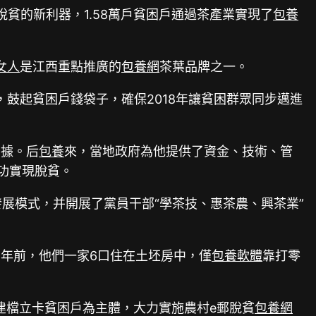
貧的新利器，1.58萬戶貧困戶通過茶產業實現了
包養
女人
是江西重點推廣的
包養網
茶葉品牌之一。
，鼓起貧困戶錢袋子，確保2018年讓貧困群眾同步邁進
拮據。后
包養
來，當地政府為他提供了資金、技術、管
功實現脫貧。
發展模式，并開展了黨員干部“學茶技、惠茶農、興茶業”
年前，他們一家6口住在土坯房中，僅
包養軟體
靠打零
以建檔立卡貧困戶為主體，大力實施農村e郵脫貧
包養網