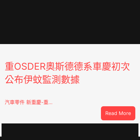
重OSDER奧斯德德系車慶初次
公布伊蚊監測數據
汽車零件 新重慶-重…
:
Read More
重
OS
奧