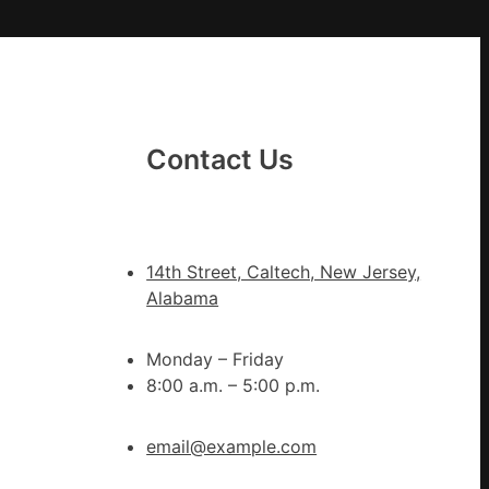
俱
意
翻
修
設
計
Contact Us
g
|
我
在
14th Street, Caltech, New Jersey,
鏈
Alabama
博
會
Monday – Friday
挑
8:00 a.m. – 5:00 p.m.
戰
拼
出
email@example.com
一