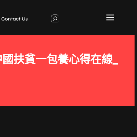
S
Contact Us
e
a
r
c
h
_中國扶貧一包養心得在線_