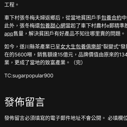
工程。
車下村張冬梅夫婦返鄉后，從當地貧困戶手
包養合約
中
此外，張冬梅還
包養甜心網
當起了車下村農村e郵精準
app
售量，解決貧困戶有好產品不知往哪里賣的問題。
如今，遂川縣茶產業已呈
女大生包養俱樂部
“裂變式”
在的5600噸，銷售額達15億元，品牌價值由原來的134
業，更成了當地的致富產業。（完）
TC:sugarpopular900
發佈留言
發佈留言必須填寫的電子郵件地址不會公開。
必填欄