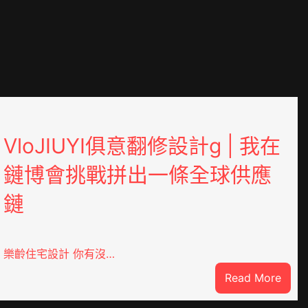
VloJIUYI俱意翻修設計g | 我在
鏈博會挑戰拼出一條全球供應
鏈
樂齡住宅設計 你有沒…
:
Read More
DER
VloJ