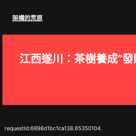
跳
至
架構的荒原
主
要
內
容
江西遂川：茶樹養成”發財
requestId:6898d1bc1ca138.65350104.