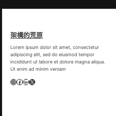
就
是
山
東
丨
臨
架構的荒原
沂
市
Lorem ipsum dolor sit amet, consectetur
國
adipiscing elit, sed do eiusmod tempor
民
incididunt ut labore et dolore magna aliqua.
病
Ut enim ad minim veniam
院
高
Instagram
Facebook
LinkedIn
X
擎
黨
旗
沖
鋒