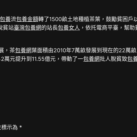
包養
流
包養金額
轉了1500畝土地種植茶葉，鼓勵貧困
脫貧站
臺灣包養網
的站長
包養女人
，依托電商平臺，幫助
發展，茶
包養網
葉面積由2010年7萬畝發展到現在的22萬
2萬元提升到11.55億元，帶動了一
包養網
批人脫貧致
包
位標示為
*