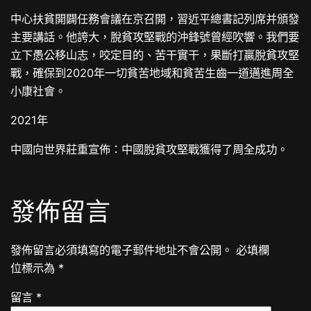
中心扶貧開闢任務會議在京召開，習近平總書記列席并頒發
主要講話。他誇大，脫貧攻堅戰的沖鋒號曾經吹響。我們要
立下愚公移山志，咬定目的、苦干實干，果斷打贏脫貧攻堅
戰，確保到2020年一切貧苦地域和貧苦生齒一道邁進周全
小康社會。
2021年
中國向世界莊重宣佈：中國脫貧攻堅戰獲得了周全成功。
發佈留言
發佈留言必須填寫的電子郵件地址不會公開。
必填欄
位標示為
*
留言
*