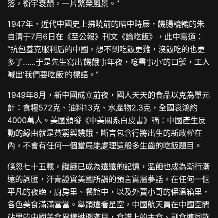
落，衡宇衰頹，一片繁榮風景。”
1947年，近代中國史上拂曉前的暗中時辰，饑腸轆轆的朱
自清于7月6日在《至公報》刊文《論吃飯》，此中寫道：
“抗
包養
克服利后的中國，想不到吃飯更難，沒飯吃的也更
多了……于是先生寫出‘饑餓事年夜，唸書事小’的口號，工人
喊出‘我們要吃飯’的標語。”
1949年8月，新中國成立前夜，國人天天的食品以克為單元
計：食糧572克、油料13克、水產物2.3克，全國哀鴻約
4000萬人。美國頒發《中美關系白皮書》稱：中國產生反
動的緣由就是貧窮與饑餓，斷言包含行將出生的新政權在
內，不會有任何一個當局能處理這般多生齒的吃飯題目。
倏忽七十五載，饑餓已成為遠遠的記憶，溫飽也成為漸行漸
遠的詞匯，汗青證實美國所謂的預言實屬夢話。在任何一個
平凡的夜晚，廚房里、餐館中，以及外賣小哥的保溫箱里，
各色美食滿滿當當。舉頭遠看星空，中國航天員在中國空間
站里的中國美食異樣琳瑯滿目，食譜上的主食、副食連同飲