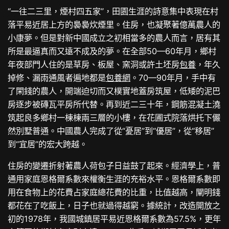
“一往二三里，煙村四五家”，田園生涯的詩意集中表現在村
落平易近居上方的裊裊炊煙里。住房，也凝聚著億萬農人的
小康夢。但是對新中國成立之初相當多的農人而言，居有其
所是最逼真而又遠不成及的夢。在全部50—60年月，鄉村
年夜部門人住的是草房、板屋、窯洞或許土坯房
包養
，年久
掉修、漏雨通風者遍地都是
包養網
。70—90年月，手中有
了閑錢的農人，開端迫切而又樸實地蓋房筑屋，低矮的泥巴
房逐步被磚瓦平房所代替。再到近二三十年，鋼筋混凝土澆
筑起良多鄉村一棟棟兩三層的小樓，在花圃式院落烘托下儼
然別墅普通。中國農人完成了從“憂居”到“優居”，從“移居”
到“宜居”的宏大跨越。
住房的變遷折射著農人荷包子日益鼓了起來。經濟學上，普
通用家庭恩格爾系數來權衡生涯的充裕水平。恩格爾系數即
用在食物上的花費占家庭總花費的比重，比值越高，闡明錢
都花在了吃飯上，日子也就過得越窮。據統計，改造開放之
初的1978年，我國城鎮居平易近恩格爾系數為57.5%，更年