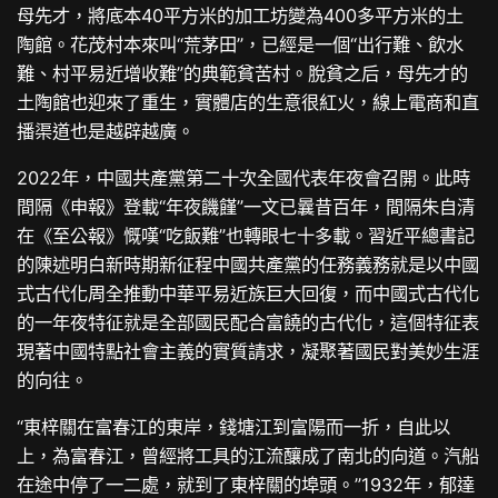
母先才，將底本40平方米的加工坊變為400多平方米的土
陶館。花茂村本來叫“荒茅田”，已經是一個“出行難、飲水
難、村平易近增收難”的典範貧苦村。脫貧之后，母先才的
土陶館也迎來了重生，實體店的生意很紅火，線上電商和直
播渠道也是越辟越廣。
2022年，中國共產黨第二十次全國代表年夜會召開。此時
間隔《申報》登載“年夜饑饉”一文已曩昔百年，間隔朱自清
在《至公報》慨嘆“吃飯難”也轉眼七十多載。習近平總書記
的陳述明白新時期新征程中國共產黨的任務義務就是以中國
式古代化周全推動中華平易近族巨大回復，而中國式古代化
的一年夜特征就是全部國民配合富饒的古代化，這個特征表
現著中國特點社會主義的實質請求，凝聚著國民對美妙生涯
的向往。
“東梓關在富春江的東岸，錢塘江到富陽而一折，自此以
上，為富春江，曾經將工具的江流釀成了南北的向道。汽船
在途中停了一二處，就到了東梓關的埠頭。”1932年，郁達