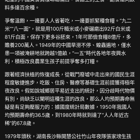
料多達百余種。
爭奪溫飽，一邊要人人省著吃，一邊要抓緊種食糧。“九二
米”“八一面”，就是用100斤糙米或小麥碾磨出92斤白米或
81斤白面，保存下更多谷胚來，1年可節儉食糧8億斤，多
贍養200萬人。1949年的中國旱澇不停、蝗蟲遍地，僅水
患一項被淹耕地就跨越1億畝，“一五”時代各地年夜興水
利，積極改良農業生孩子前提爭奪多打糧。
跟著經濟扶植的恢復成長，從戰鬥廢墟中走出來的國民生涯
程度敏捷進步，吃飯、住房、醫療等基礎生涯前提獲得極年
夜改良。假如說城鄉居平易近支出的統計，因分歧時代物價
有別，尚缺乏以闡明這種生涯的改良，那么人均預期壽命無
疑是有足夠壓服力的：據國度統計局數據，1950年我國人
均預期壽命約36.5歲，到1980年時就到達了“人人年近古
稀”的67.8歲。
1979年頭秋，湖南長沙縣開慧公社竹山年夜隊張家塝生孩