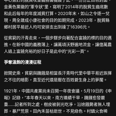
金黃色黨徽的“軍令狀”里，寫明了2014年的脫貧生齒底數
和此后每年的年度減貧打算。2020年末，如山之令逐一兌
現，周全建成小康社會的目的如期完成，2023年，脫貧縣
鄉村居平易近人均可安排支出到達了16396元。
從貧窮的汗青走來，一個步驟步向著配合富饒的標的目的邁
進。在新中國的義務簿上，讓萬頃沃野遍地流金，讓億萬農
人過上富饒充裕的好日子是此中的“光彩一頁”。
爭奪溫飽的漫漫征程
掀開史乘，貧窮與饑餓是相當長汗青時代里中華平易近族揮
之不往的暗影，直至近代還是壓在百姓蒼生身上的夢魘。
1921年，中國共產黨尚未召開一年夜會議，5月19日的《申
報》記錄，“本年春天以來，南方連續干旱，饑饉愈發嚴
重……記者所到之處，樹皮被剝光吃凈，沿途餓斃者無人埋
葬，暴尸荒原。田內禾苗枯逝世，不見綠色。村鎮火食稀