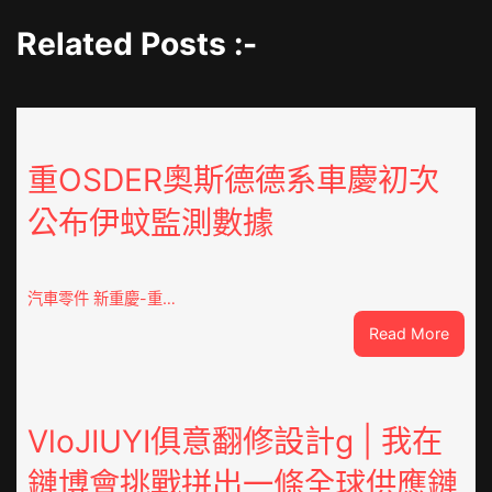
Related Posts :-
重OSDER奧斯德德系車慶初次
公布伊蚊監測數據
汽車零件 新重慶-重…
:
Read More
重
OSDE
奧
斯
VloJIUYI俱意翻修設計g | 我在
德
鏈博會挑戰拼出一條全球供應鏈
德