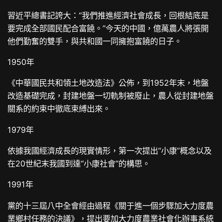
習近平總書記誇大：“我們推進經濟社會成長，回根結底是
要完成全部國民配合富饒。”今天的中國，億萬農人將張開
他們勤奮的雙手，與共和國一同擁抱富饒的日子。
1950年
《中華國民共和領土地改造法》公佈，到1952年末，地盤
改造基礎完成，封建地盤一切軌制被廢止，農人從封建地盤
關系的約束中徹底束縛出來。
1979年
依據我國經濟成長的現實情形，第一次提出“小康”概念以及
在20世紀末我國到達“小康社會”的構思。
1991年
黨的十三屆八中全會經由過程《關于進一個步驟加大力度農
業鄉村任務的決議》，提出要加大力度農業社會化辦事系統