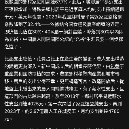
夜範圍的鄉村家庭則高達67.7%。此后，城鄉居平易近支出
年夜幅增加，特殊是鄉村居平易近家庭人均純支出持續邁過
千元、萬元年夜關，2023年我國鄉村居平易近家庭恩格爾
系數降到了32.4%——依據結合國食糧及農業組織的界定，
即這個比值在30%~40%屬于絕對富饒，降落到30%以內即
為充裕，中國農人間隔國際公認的“充裕”生涯只要一個步驟
之遠了。
比起支出總值，花費占比正在產生著的變更，農人支出構造
的變遷更為深入。新中國成立后的相當長時代里，由
包養
于
重產業和國防扶植的需求，農業鄉村積聚向產業和城市轉
移，農戶的支出少得不幸，更無構造可言。改造開放后，從
地盤上束縛出來的農人開端進城務工，有了薪水性支出，且
這部門的占比越來越高，及至2013年，鄉村居平易近薪水
性支出到達4025元，第一次跨越了家庭運營純支出。再到
2023年，約2.97億農人工在城務工，月均支出到達4780
元。