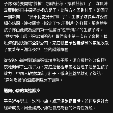
子隊頓時要開端“雙搶”（搶收莊稼、搶種莊稼）了。隊員陳
云慶到廣東往探望從戎的兒子，此時方才回到村里，帶回了
一個新聞——“廣東何處分田到戶了”。生孩子隊長與隊委會
細心詰問、連夜閉會，斷定了“包干到戶”的打算，張家塝生
孩子隊由此成為湖南第一個履行“包干到戶”的生孩子隊。
“雙搶”停止后，張家塝隊的社員們家中第一次有了余糧。這
股海潮很快籠罩全部湖南，家庭聯產承包義務制的東風吹散
了覆蓋在三湘年夜地上空的饑餓陰霾。
從安徽小崗村到湖南張家塝生孩子隊，源自鄉村的改造極年
夜地開釋了生孩子力，家庭運營極年夜地晉陞了農業生孩子
效力，中國人敏捷填飽了肚子，徹底
包養
地離別了饑餓，
“穿熱吃飽”的溫飽夢照進了實際。
邁向小康的奮進腳步
平易近亦勞止，汔可小康。處理溫飽題目后，若何增進社會
經濟成長，周全建成小康社會成為新的汗青性課題。