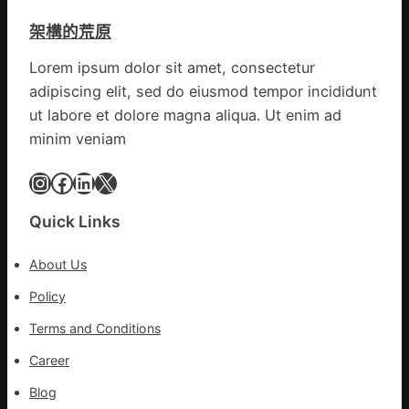
產
拼
架構的荒原
興
出
農
一
Lorem ipsum dolor sit amet, consectetur
查
條
adipiscing elit, sed do eiusmod tempor incididunt
包
全
養
ut labore et dolore magna aliqua. Ut enim ad
球
價
供
minim veniam
錢
應
_
Instagram
Facebook
LinkedIn
X
鏈
中
國
Quick Links
網
About Us
Policy
Terms and Conditions
Career
Blog