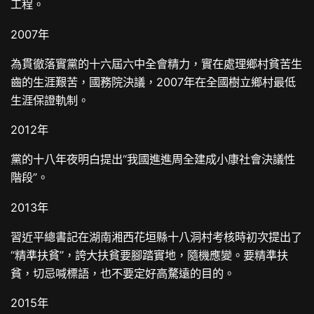
工程。
2007年
為貫徹落實黨的十六屆六中全會精力，實在處理鄉村貧苦生
齒的生涯艱苦，國務院決議，2007年在全國樹立鄉村最低
生涯保證軌制。
2012年
黨的十八年夜明白提出“我國進進周全建成小康社會決議性
階段”。
2013年
習近平總書記在湖南湘西花垣縣十八洞村考核時初次提出了
“精準扶貧”，誇大扶貧要腳踏實地，隨機應變。要精準扶
貧，切忌喊標語，也不要定好高騖遠的目的。
2015年