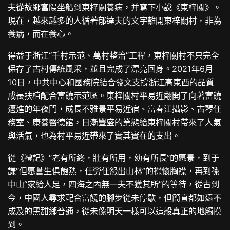
夫從故鄉富陽坐船到東梓關養病，并寫下小說《東梓關》。
現在，越來越多的人循著郁達夫的文字離開東梓關村，非為
養病，而在養心。
得益于浙江“千村示范、萬村整治”工程，東梓關村不只完全
保存了古村傳統風采，並且完成了漂亮回身。2021年6月
10日，中共中心和國務院結合發文支撐浙江高東西的品質
成長扶植配合富饒示范區。東梓關村平易近翻開了向著富饒
邁進的年夜門，成長不雅景平易近宿、富春江攝影、古琴任
務室、康養醫德館，日漸豐盛的業態給東梓關村帶來了人氣
與活氣，也為村平易近帶來了實其實在的支出。
從《禮記》“老有所終，壯有所用，幼有所長”的愿景，到于
謙“但愿蒼生俱飽熱，任勞任怨出山林”的襟懷胸襟，再到孫
中山“家給人足，四海之內無一夫不獲其所”的等待，從古到
今，中國人尋求配合富饒的腳步從未停歇，但簡直都如遠不
成及的黑甜鄉普通，從未像明天一樣可以這般真正的地觸摸
到。