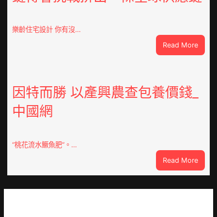
系
車
慶
樂齡住宅設計 你有沒…
初
:
Read More
次
VloJI
公
俱
布
意
伊
翻
因特而勝 以產興農查包養價錢_
蚊
修
監
中國網
設
測
計
數
g
據
|
“桃花流水鱖魚肥”。…
我
:
Read More
在
因
鏈
特
博
而
會
勝
挑
以
戰