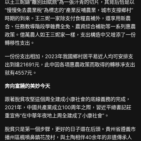
以王三妮鑄“離別田賦鼎”為一張汗青的切片，其背后恰是以
“慢慢免去農業稅”為標志的“產業反哺農業，城市支撐鄉村”
時期的到來。王三妮一家除支付食糧直補外，還享用新農
合、任務教導階段學雜費全免、農資綜合補助等一系列惠農
政策。億萬農人如王三妮家一樣，支出構造中又增添了一份
轉移性支出。
一份份支出相加，2023年我國鄉村居平易近人均可安排支
出到達21691元，此中因各項惠農政策而取得的轉移凈支出
就有4557元。
奔向富饒的美妙今天
跟著脫貧攻堅這個周全建成小康社會的底線義務的完成，
2021年，中國共產黨成立100周年之際，習近平總書記莊
重宣佈“在中華年夜地上周全建成了小康社會”。
脫貧只是第一個步驟，更好的日子還在后頭。貴州省遵義市
播州區楓噴鼻鎮花茂村，與土陶相伴40余年的非遺傳承人