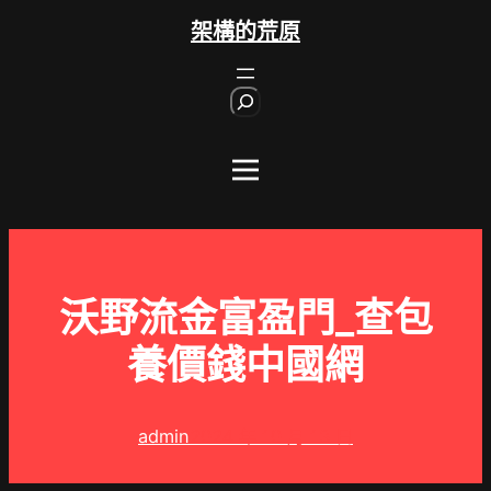
跳
架構的荒原
至
主
S
要
e
內
a
r
容
c
h
沃野流金富盈門_查包
養價錢中國網
admin
2024 年 10 月 13 日