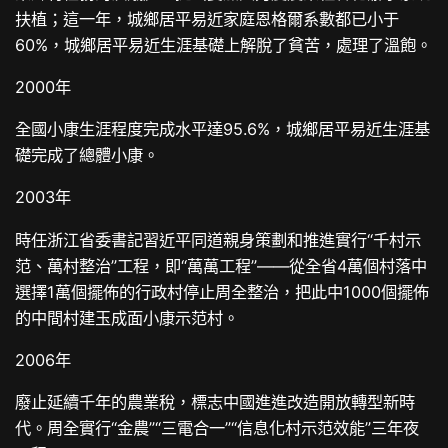
扶植；這一年，城鄉居平易近家庭恩格爾系數都已小于
60%，城鄉居平易近生涯基礎上解脫了貧苦，處理了溫飽。
2000年
全國小康生涯程度完成水平達95.6%，城鄉居平易近生涯基
礎完成了總體小康。
2003年
時任浙江省委書記習近平同道親身策劃和推進實行“千村示
范、萬村整治”工程，即“萬萬工程”——從全省4萬個村落中
選擇1萬個擺佈的行政村停止周全整治，把此中1000個擺佈
的中間村建玉成面小康示范村。
2006年
廢止延續千年的農業稅，標志中國進進改造開放轉型新時
代。周全實行“金農”“三電合一”“信息化村示范效能”三年夜