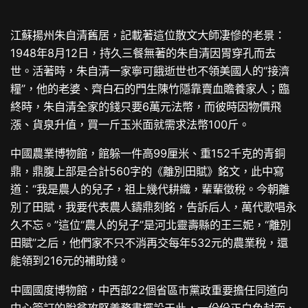
江蘇揚州朱自清舊居，記載著這位散文大師凄慘的老景：
1948年8月12日，持久三餐無著的朱自清因胃穿孔而去
世。活著時，朱自清一家寧可餓逝世也不領美國人的“接濟
糧”，他的老婆、齊白石的門生陳竹隱靠賣血贍養家人；臨
終時，朱自清全家的錢只要6萬元法幣，而彼時因物價飛
漲、貨泉升值，買一斤玉米面就需求法幣100斤。
中國農業博物館，館躲一件高99厘米、重152千克的青銅
鼎，鼎腹上部是合計560字的《離別田賦》銘文，此中寫
道：“我是農人的兒子，祖上幾代耕織，輩輩徵稅。今朝離
別了田賦，我要代表農人鑄鼎刻銘，告訴后人，萬代歌唱永
久不忘。”這位“農人的兒子”是河北靈壽縣的王三妮，“離別
田賦”之后，他們家不只不消再交每年532元的農業稅，還
能領到216元的補助錢。
中國國度博物館，中西部22個省區市黨政重要擔任同道向
中心簽訂的脫貧攻堅義務書擺設于此，一份份正白色封面、