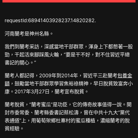
requestId:68941403928237.14820282.
河南蘭考是神州名縣。
我們到蘭考采訪，深感當地干部群眾，渾身上下都憋著一股
勁，干起活來腳踩風火輪，“要是干不好，對不住習近平總
書記的關心。”
蘭考人都記得，2009年到2014年，習近平三赴蘭考
包養金
額
，鼓勵當地干部群眾學習焦裕祿精神，早日脫貧致富奔小
康。2017年3月27日，蘭考宣布脫貧。
蘭考脫貧，“蘭考蜜瓜”是功臣，它的傳奇故事值得一說。開
封市委常委、蘭考縣委書記蔡松濤，曾在中共十九大“黨代
表通道”上，用葡萄架鄉杜寨村的蜜瓜種植，濃縮蘭考的脫
貧經驗。‍‍‍‍‍‍‍