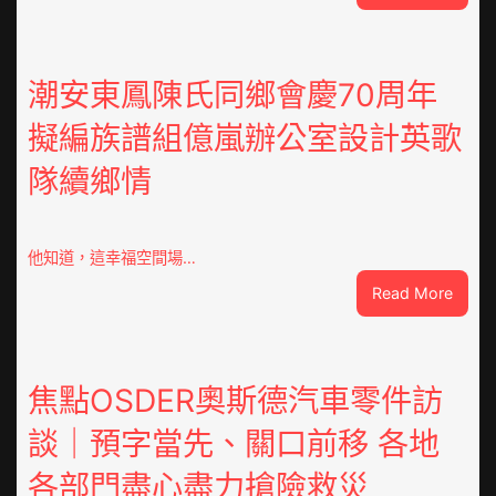
巴
基
斯
坦
潮安東鳳陳氏同鄉會慶70周年
部
擬編族譜組億嵐辦公室設計英歌
長：
全
隊續鄉情
球
文
明
倡
他知道，這幸福空間場…
議
:
Read More
凝
潮
集
安
人
東
類
鳳
焦點OSDER奧斯德汽車零件訪
文
陳
明
談｜預字當先、關口前移 各地
氏
共
同
JIUYI
各部門盡心盡力搶險救災
鄉