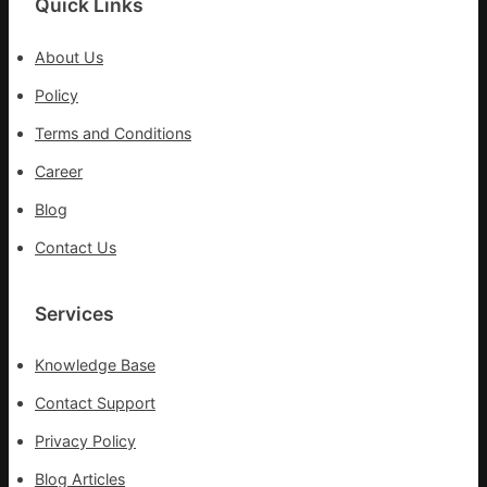
Quick Links
續
先、
鄉
關
情
About Us
口
前
Policy
移
Terms and Conditions
各
地
Career
各
Blog
部
門
Contact Us
盡
心
盡
Services
力
搶
Knowledge Base
險
救
Contact Support
災
Privacy Policy
Blog Articles