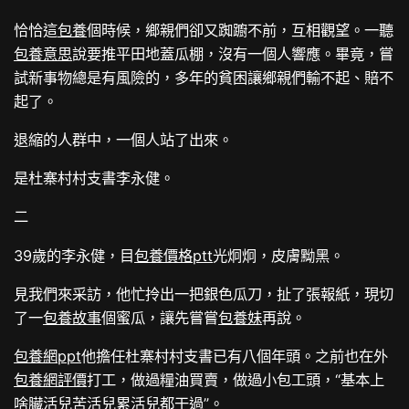
恰恰這
包養
個時候，鄉親們卻又踟躕不前，互相觀望。一聽
包養意思
說要推平田地蓋瓜棚，沒有一個人響應。畢竟，嘗
試新事物總是有風險的，多年的貧困讓鄉親們輸不起、賠不
起了。
退縮的人群中，一個人站了出來。
是杜寨村村支書李永健。
二
39歲的李永健，目
包養價格ptt
光炯炯，皮膚黝黑。
見我們來采訪，他忙拎出一把銀色瓜刀，扯了張報紙，現切
了一
包養故事
個蜜瓜，讓先嘗嘗
包養妹
再說。
包養網ppt
他擔任杜寨村村支書已有八個年頭。之前也在外
包養網評價
打工，做過糧油買賣，做過小包工頭，“基本上
啥臟活兒苦活兒累活兒都干過”。