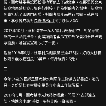
份，蘭考縣委書記蔡松濤帶著他去了趟北京，在那里與北京
新發地果蔬批發市場進行對接。作為對蘭考的幫扶，新發地
免費批給了兩間門面房，對蘭考農產品進行展銷。就在那
里，李永健成功對
包養價格ptt
接了幾個大客戶。
2017年10月，蔡松濤在十九大“黨代表通道”中，對蘭考蜜
瓜的一番熱情推介，更是讓蘭考蜜瓜在中外記者和全世界觀
眾面前，著著實實地“火”了一把。
截至2018年9月，杜寨村瓜棚數量已達475個。好的大棚春
秋兩季能收獲蜜瓜1.3萬斤，每斤能賣2.5元。
三
今年34歲的張靜是蘭考縣水利局施工隊黨支部書記，她的
另一身份是杜寨村穩定脫貧奔小康工作隊隊長。
2017年3月，蘭考縣率先脫貧摘帽后，開展了“支部連支
部，快速奔小康”活動，張靜此時下鄉履職。