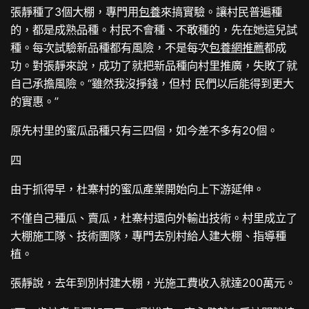
張靜種了3個大棚，專門用
包養
來搞實驗。讓村民普遍種
的，都是成熟品種。村民不會種、不敢種的，先在她這兒試
種。每次試驗新品種都有風險，不是每次
包養網推薦
都成
功。對張靜來說，成功了就把新品種向村里推廣，失敗了就
自己承擔風險。“雖然我沒掙錢，但村 民們以后能得到更大
的實惠。”
原先村里的蜜瓜品種只有三四個，如今差不多有20個。
四
由于抓得早，杜寨村的蜜瓜產業開始向上下游延伸。
不僅自己種瓜、賣瓜，杜寨村還向外輸出技術。村里成立了
大棚施工隊、技術團隊，專門去別村給人建大棚、指導種
植。
張靜說，去年到別村建大棚，光施工費收入就達200萬元。