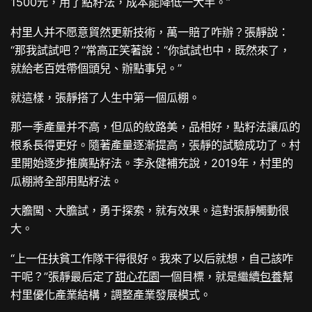
1500元，用了點籽法，成本能降低一大半。”
村里人并不愿意貿然更新技術，萬一賠了咋辦？張靜說：
“那我試試吧？”常高正笑著說：“你試試也中，既然來了，
就給老百姓帶個頭兒、辦點事兒。”
就這樣，張靜搭了人生中第一個瓜棚。
那一季產量并不高，但瓜的紋路美，品相好，點籽法讓瓜的
根系長得更好。隨著產量逐漸提高，張靜的試驗成功了。村
里開始逐步推廣點籽法。李永健補充說，2019年，村里的
瓜棚將全部用點籽法。
大膽闖、大膽試，勇于探索，就有效果。這對張靜觸動很
大。
“上一任扶貧工作隊干得很好。我來了以后就想，自己該咋
干呢？”張靜最后定了
甜心花園
一個目標，就是繼續
包養
幫
村里優化產業結構，調整產業發展模式。