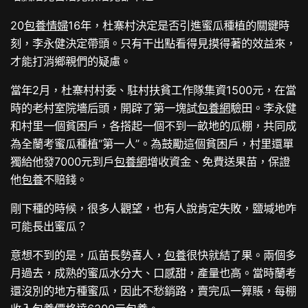
20
包養情婦
16年，杜寨村決定是否引進蜜瓜種植的關鍵時
刻，李永健決定帶頭。只有干出點看得見摸得著的效益來，
才能打消鄉親們的疑慮。
當年2月，杜寨村村委、駐村扶貧工作隊集資1500元，在當
時的老村室院墻后頭，開辟了第一塊試
包養網
驗田。李永健
和村里一個貧困戶，各搭起一個不到一畝地的瓜棚，共同成
為全蘭考蜜瓜種植“第一人”。為鼓勵這個貧困戶，村里還單
獨給他發7000元到戶
包養網
增收資金、免費送果苗，保證
他
包養
不賠錢。
剛下種的時候，很多人觀望，也有人說肯定失敗，鹽堿地咋
可能長出蜜瓜？
意想不到的是，瓜苗長勢喜人，
包養
很快就結了果。兩個多
月過去，成熟的蜜瓜水分大、口感甜，產量也高。當時蘭考
還沒別的地方種蜜瓜，因此不愁銷路，賣完瓜一算賬，每棚