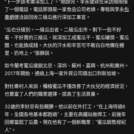
“下一步該考慮深加工了。”剛說完，李永健就在采訪間隙接
了一個電話。電話那頭是一家食品公司老總，專程與李永
包
養網
健洽談回收三級瓜進行深加工事宜。
“瓜也分級別。一級瓜出省，二級瓜出市。剩下一些不好
看、不好賣的三級瓜，就深加工成蜜瓜干、蜜瓜罐頭、蜜瓜
醋，也能換成錢。大伙的汗水和辛苦可不敢白白地爛在棚
里、扔地上。”張靜說。
如今蘭考蜜瓜遠銷北京、深圳、蘇州、嘉興、杭州和廣州。
2017年開始，通過上海一家外貿公司還出口到新加坡。
對杜寨村人來說，種植蜜瓜不僅改善了大伙兒的經濟狀況，
也豐富了人們的職業選擇，提高了生活質量。
32歲的李好忠有些靦腆。他以前在外打工，“在上海待過6
年，全國各地基本都跑過”，主要在高鐵站做焊工，前幾年
回鄉當起了瓜農。現在他有了一個新職業：“蜜瓜銷售經紀
人”。