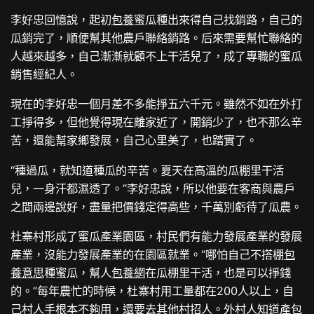
李好忠回憶說，起初
包養
蜜瓜種出來得自己找銷路，自己的
瓜銷完了，順便幫其他農戶聯絡銷路。后來需要幫忙聯絡的
人越來越多，自己漸漸就顧不上干活兒了，成了專職的蜜瓜
銷售經紀人。
現在的李好忠一個月差不多能掙五六千元。雖然不如在外打
工掙得多，但他覺得現在離家近了，開銷少了，也不那么辛
苦，還能幫家鄉發展，自己心里美了，也踏實了。
“種過瓜，就知道種瓜的辛苦。夏天在高溫的瓜棚里干活
兒，一身汗都濕透了。”李好忠說，所以他要在客商與農戶
之間兩邊說好，盡量把價錢定得高些，千萬別虧待了瓜農。
杜寨村形成了蜜瓜產業園區，村民們有能力發展產業的發展
產業，沒能力發展產業的在園區就業。“哪怕自己不搭棚
包
養意思
種蜜瓜，幫人
包養網
在瓜棚里干活，也是可以掙錢
的。”每年農忙的時候，杜寨村用工量都在200人以上，自
己村人手根本不夠用，還要去其他村招人。外村人知道產
包