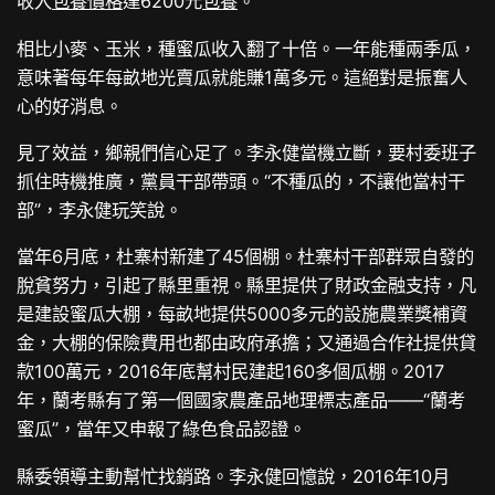
收入
包養價格
達6200元
包養
。
相比小麥、玉米，種蜜瓜收入翻了十倍。一年能種兩季瓜，
意味著每年每畝地光賣瓜就能賺1萬多元。這絕對是振奮人
心的好消息。
見了效益，鄉親們信心足了。李永健當機立斷，要村委班子
抓住時機推廣，黨員干部帶頭。“不種瓜的，不讓他當村干
部”，李永健玩笑說。
當年6月底，杜寨村新建了45個棚。杜寨村干部群眾自發的
脫貧努力，引起了縣里重視。縣里提供了財政金融支持，凡
是建設蜜瓜大棚，每畝地提供5000多元的設施農業獎補資
金，大棚的保險費用也都由政府承擔；又通過合作社提供貸
款100萬元，2016年底幫村民建起160多個瓜棚。2017
年，蘭考縣有了第一個國家農產品地理標志產品——“蘭考
蜜瓜”，當年又申報了綠色食品認證。
縣委領導主動幫忙找銷路。李永健回憶說，2016年10月