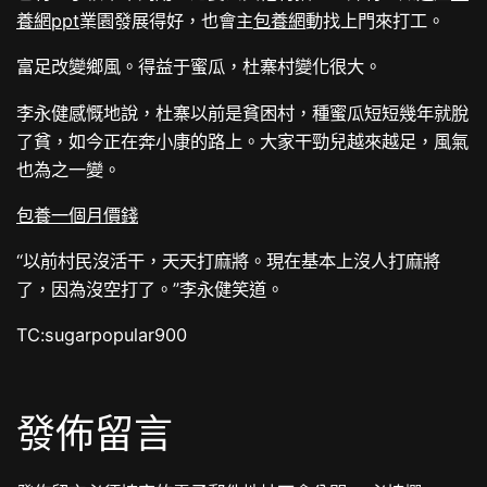
養網ppt
業園發展得好，也會主
包養網
動找上門來打工。
富足改變鄉風。得益于蜜瓜，杜寨村變化很大。
李永健感慨地說，杜寨以前是貧困村，種蜜瓜短短幾年就脫
了貧，如今正在奔小康的路上。大家干勁兒越來越足，風氣
也為之一變。
包養一個月價錢
“以前村民沒活干，天天打麻將。現在基本上沒人打麻將
了，因為沒空打了。”李永健笑道。
TC:sugarpopular900
發佈留言