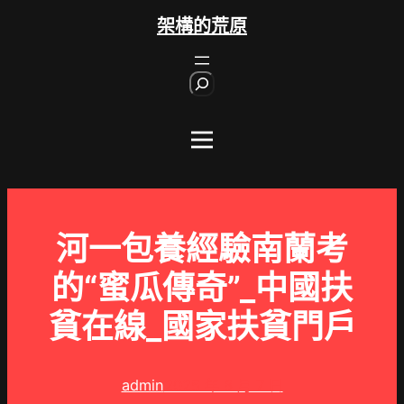
跳
架構的荒原
至
主
S
要
e
內
a
r
容
c
h
河一包養經驗南蘭考
的“蜜瓜傳奇”_中國扶
貧在線_國家扶貧門戶
admin
2025 年 8 月 7 日