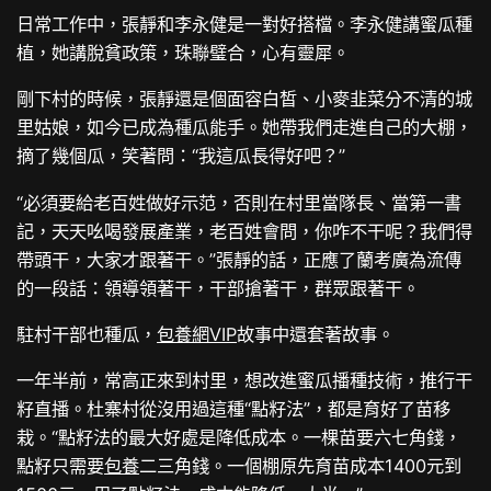
日常工作中，張靜和李永健是一對好搭檔。李永健講蜜瓜種
植，她講脫貧政策，珠聯璧合，心有靈犀。
剛下村的時候，張靜還是個面容白皙、小麥韭菜分不清的城
里姑娘，如今已成為種瓜能手。她帶我們走進自己的大棚，
摘了幾個瓜，笑著問：“我這瓜長得好吧？”
“必須要給老百姓做好示范，否則在村里當隊長、當第一書
記，天天吆喝發展產業，老百姓會問，你咋不干呢？我們得
帶頭干，大家才跟著干。”張靜的話，正應了蘭考廣為流傳
的一段話：領導領著干，干部搶著干，群眾跟著干。
駐村干部也種瓜，
包養網VIP
故事中還套著故事。
一年半前，常高正來到村里，想改進蜜瓜播種技術，推行干
籽直播。杜寨村從沒用過這種“點籽法”，都是育好了苗移
栽。“點籽法的最大好處是降低成本。一棵苗要六七角錢，
點籽只需要
包養
二三角錢。一個棚原先育苗成本1400元到