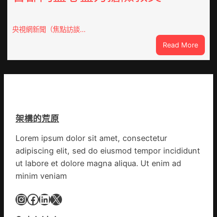
俱
會
意
慶
翻
70
央視網新聞（焦點訪談…
修
周
設
:
Read More
年
計
焦
擬
識
點
編
OSDE
族
奧
譜
斯
組
德
億
架構的荒原
汽
嵐
車
辦
Lorem ipsum dolor sit amet, consectetur
零
公
adipiscing elit, sed do eiusmod tempor incididunt
件
室
訪
ut labore et dolore magna aliqua. Ut enim ad
設
談
minim veniam
計
｜
英
預
Instagram
Facebook
LinkedIn
X
歌
字
隊
當