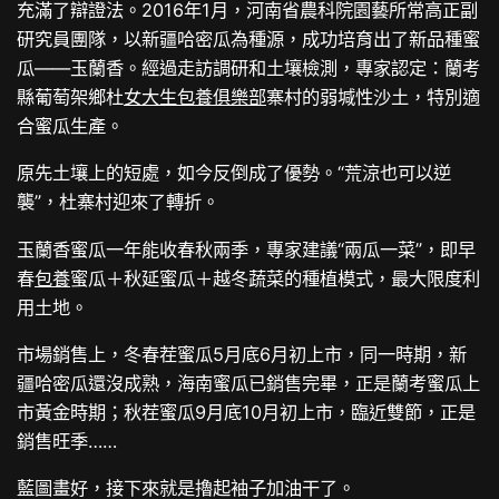
充滿了辯證法。2016年1月，河南省農科院園藝所常高正副
研究員團隊，以新疆哈密瓜為種源，成功培育出了新品種蜜
瓜——玉蘭香。經過走訪調研和土壤檢測，專家認定：蘭考
縣葡萄架鄉杜
女大生包養俱樂部
寨村的弱堿性沙土，特別適
合蜜瓜生產。
原先土壤上的短處，如今反倒成了優勢。“荒涼也可以逆
襲”，杜寨村迎來了轉折。
玉蘭香蜜瓜一年能收春秋兩季，專家建議“兩瓜一菜”，即早
春
包養
蜜瓜＋秋延蜜瓜＋越冬蔬菜的種植模式，最大限度利
用土地。
市場銷售上，冬春茬蜜瓜5月底6月初上市，同一時期，新
疆哈密瓜還沒成熟，海南蜜瓜已銷售完畢，正是蘭考蜜瓜上
市黃金時期；秋茬蜜瓜9月底10月初上市，臨近雙節，正是
銷售旺季……
藍圖畫好，接下來就是擼起袖子加油干了。