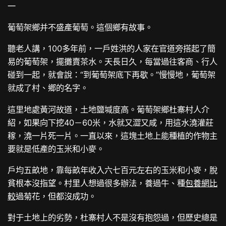
一
葡萄架鄉并不盛產葡萄。這個鄉有故事。
聽老人講，100多年前，一戶姓洪的人家在官道旁搭起了簡
易的葡萄架，擺攤賣茶水。天長日久，每當過往客商、行人
碰到一起，就會說：“到葡萄架底下再歇。”慢慢地，葡萄架
就成了村、鄉的名字。
這里地處黃河故道，土地鹽堿度高。葡萄架鄉杜寨村人介
紹，如果向下挖40－60米，水就又澀又咸，用這水澆灌莊
稼，澆一片死一片。一直以來，這塊土地上能種植的作物主
要就是低產的玉米和小麥。
戶均五畝地，靠每畝年收入六七百元左右的玉米和小麥，脫
貧根本沒指望。村里人想過很多辦法，養過牛、種
包養網比
較
過菊花，但都沒成功。
對于土地上的劣勢，杜寨村人不是沒有抱怨過，但歷史總是