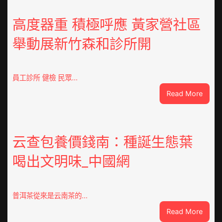
高度器重 積極呼應 黃家營社區
舉動展新竹森和診所開
員工診所 健檢 民眾…
:
Read More
高
度
器
重
云查包養價錢南：種誕生態葉
積
喝出文明味_中國網
極
呼
應
黃
普洱茶從來是云南茶的…
家
:
Read More
營
云