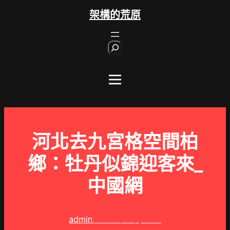
跳
架構的荒原
至
主
S
要
e
內
a
r
容
c
h
河北去九宮格空間柏
鄉：牡丹似錦迎客來_
中國網
admin
2024 年 5 月 8 日