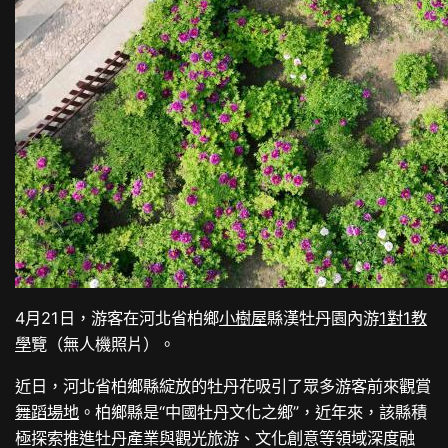
4月21日，游客在河北省柏鄉
小樹屋
縣漢牡丹園內游
1對1教
學
覽（無人機照片）。
近日，河北省柏鄉縣綻放的牡丹花吸引了眾多游客前來觀賞
舞蹈場地
。柏鄉縣是“中國牡丹文化之鄉”，近年來，該縣積
極探索推進牡丹產業與觀光旅游、文化創意等領域深度融