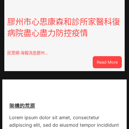
社
查
區
包
舉
養
膠州市心思康森和診所家醫科復
動
價
展
病院盡心盡力防控疫情
錢
新
南：
竹
種
森
誕
和
民眾網·海報消息膠州…
生
診
:
Read More
態
所
膠
葉
開
州
喝
市
出
心
文
思
明
康
味
架構的荒原
森
_
和
中
Lorem ipsum dolor sit amet, consectetur
診
國
adipiscing elit, sed do eiusmod tempor incididunt
所
網