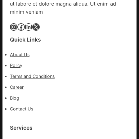
家
ut labore et dolore magna aliqua. Ut enim ad
醫
minim veniam
科
復
Instagram
Facebook
LinkedIn
X
病
院
Quick Links
盡
心
About Us
盡
力
Policy
防
Terms and Conditions
控
疫
Career
情
Blog
Contact Us
Services