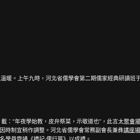
春風溫暖。上午九時，河北省儒學會第二期儒家經典研讀班
載：”年夜學始教，皮弁祭菜，示敬道也”，此言太
聚會
因時制宜稍作調整。河北省儒學會常務副會長兼彝
講座
名學員齊誦《禮記·儒行篇》以成禮。