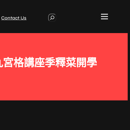
S
Contact Us
e
a
r
c
h
九宮格講座季釋菜開學