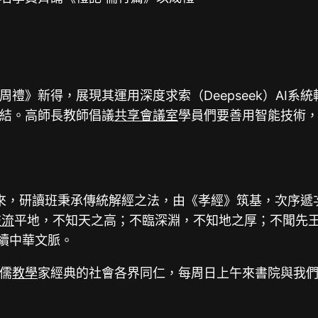
禮》新得，展現其運用深度求索（Deepseek）AI
結。高師長教師倡議
共享會議室
學員們要善用智能技術
以來，研讀班秉承傳統解經之法，由《孝經》筑基，次序
交流
平地，不知天之高；不臨深淵，不知地之厚；不聞先王
續中華文脈。
儒
教學
家經典的社會各界同仁，每周日上午來書院與我