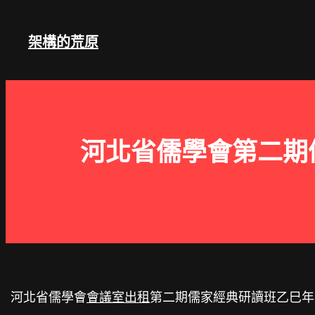
跳
至
架構的荒原
主
要
內
容
河北省儒學會第二期
河北省儒學會
會議室出租
第二期儒家經典研讀班乙巳年