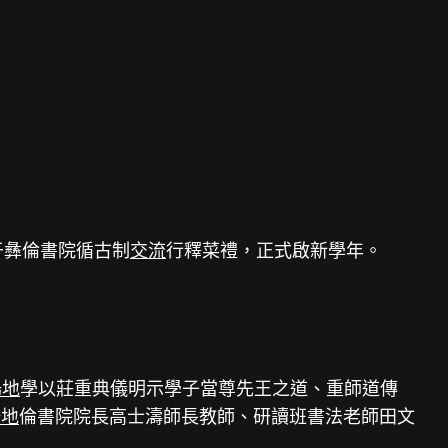
于彝倫書院循古制
交流
行釋菜禮，正式啟新學年。
場地
學以莊重典儀明示學子當尊先王之道、重師道傳
場地
倫書院院長高士濤師長教師、研讀班書法老師田文