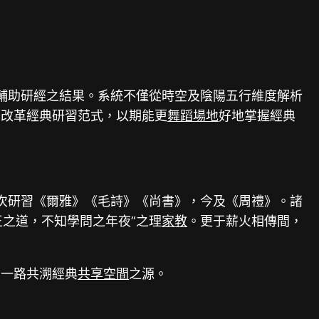
系統輔助研經之結果。系統不僅從時空及陰陽五行維度解析
，改革經典研習范式，以期能更
舞蹈場地
好地掌握經典
遞次研習《爾雅》《毛詩》《尚書》，今及《周禮》。諸
之道，不知學問之年夜”之理
家教
。更于薪火相傳間，
們一路共溯經典
共享空間
之源。