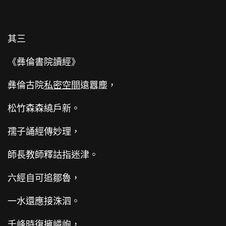
其三
《彝倫書院讀經》
彝倫古院
私密空間
遠囂塵，
松竹森森繞戶新。
孺子誦經傳妙理，
師長教師釋詁指迷津。
六經自可追鄒魯，
一水還應接洙泗。
千峰時復擁嶙峋，