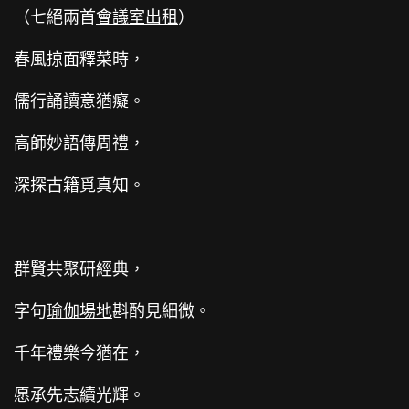
（七絕兩首
會議室出租
）
春風掠面釋菜時，
儒行誦讀意猶癡。
高師妙語傳周禮，
深探古籍覓真知。
群賢共聚研經典，
字句
瑜伽場地
斟酌見細微。
千年禮樂今猶在，
愿承先志續光輝。