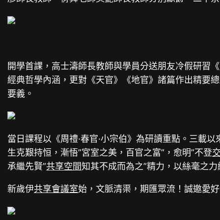
開學首課，高士濤師長教師與學員分送朋友冷假研習《周
經典哲學內涵，更對《天官》《地官》諸篇作出精要總
要義。
當日課程以《周禮·春官·小宗伯》為研讀重點。三載
生克艱持恒，漸悟”宮室之美，百官之富”，愈明”不登
承繼先賢”
共享空間
知其不成而為之”精力，以絲毫之力
新歲伊
共享會議室
始，文脈清渠，期匯眾流！誠邀愛好