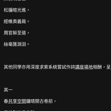
松牖暄光進，
經帷奧義裁。
周官躲至道，
絲毫匯淵洄。
其他同學亦用深度求索系統嘗試作詩
講座場地
相酬，呈
其一
春
共享空間
牗晴開古卷前，