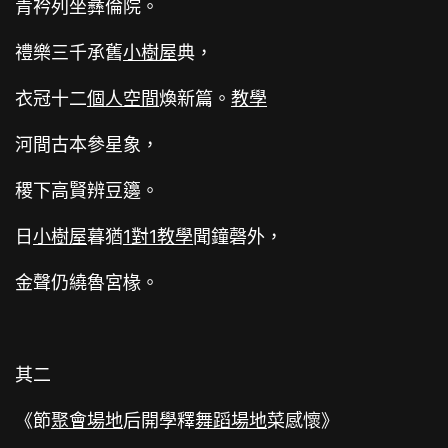
青衿列坐彝倫院。
禮樂三千承舊
小樹屋
典，
衣冠十二
個人空間
煥新篇。
教學
河間古本參星象，
稷下高賢辨豆籩。
日
小樹屋
暮猶
1對1教學
聞鐘磬外，
金聲仍繞魯宮椽。
其二
《節
聚會場地
后開學釋
舞蹈場地
菜感懷》