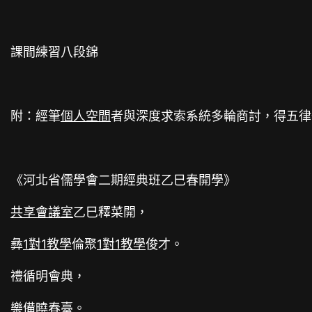
課間練習八段錦
附：經筆
個人空間
者與深度求索系統多輪商討，得五律
《河北省儒學會二期經典班乙巳春開學》
共享會議室
乙巳釋菜開，
彝
1對1教學
倫聚
1對1教學
俊才。
禮循明會典，
樂備曉春臺。