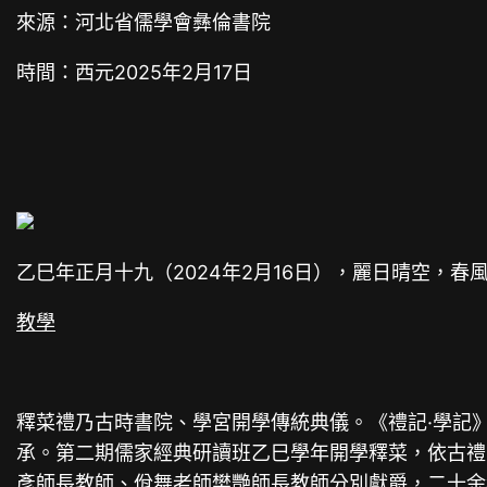
來源：河北省儒學會彝倫書院
時間：西元2025年2月17日
乙巳年正月十九（2024年2月16日），麗日晴空，
教學
釋菜禮乃古時書院、學宮開學傳統典儀。《禮記·學記》
承。第二期儒家經典研讀班乙巳學年開學釋菜，依古禮
彥師長教師、佾舞老師樊艷師長教師分別獻爵，二十余