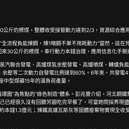
0公斤的標煤，整體收受接管動力達到2/3，資源綜合應用
式”全流程負能煉鋼，煉1噸鋼不單不用耗動力“當然，這
來30公斤的標煤。奉行動力本錢治理，應用信息化手腕進
蒸汽聯合發電、高爐煤氣余壓發電、高爐噴煤、轉爐負
余壓等二次動力自發電比例達到60%。6年來，共發電41
座中型煤礦15年的滿負荷產量。
環圈”為焦點的“綠色制造”體系。彭兆豐介紹，河北鋼鐵集
己已經很久沒有回聽芳園吃完早餐了，可當她問採秀現
節約本錢1.3億元；煉鐵高爐瓦斯灰等固體廢棄物實現全收