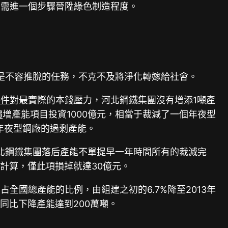
仍需進一個步驟晉陞綠色制造程度。
是不容推脫的任務，不克不及將淨化轉嫁給社會。
零件
對最實際的本錢壓力，河北鋼鐵集團沒有增添1噸產
價
增產能項目投資1000億元，相當于裁減了一個年夜型
年夜型鋼廠的過剩產能。
，河北鋼鐵集團落后產能不單提早一年時間所有的裁減完
計算，僅此項損掉就達30億元。
國總產能的比例，由組建之初的6.7%降至2013年
團同比下降產能達到200萬噸。