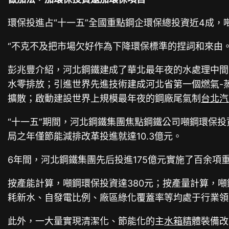
環保投進占“十一五”全國重點鋼企環保總投資近4成
“不克不及把市場欠好作為下降環保標準的捏詞和來由
彭兆豐介紹，河北鋼鐵建成了華北最年夜的水處理中間
水零排放；引進世界先進技術建成河北省第一個燃氣-
擴散；啟動建設世界上規模最年夜的鋼廠尾氣制
台北汽
“十一五”期間，河北鋼鐵集團焦點鋼鐵公司噸鋼環保投
局之年僅節能減排改革投進就達10.3億元。
6年間，河北鋼鐵集團先后投進175億元實施了百余項
按產能計算，噸鋼環保投資達380元；按產量計算，噸
耗新水、自發電比例、廠區綠化覆蓋率等均處于行業領
此外，一大量實現清潔化、節能化的主
水箱精
體裝備改