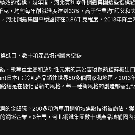
理績效的指標，幾年間，河北
賓利零件
鋼鐵集團這些指標發
.15千克，均勻每年削減進度達到33%，高于行業均“師父
河北鋼鐵集團平穩堅持在0.86千克程度，2013年降至噸
品替換進口，數十項產品填補國內空缺
鉛、汞等重金屬和放射性元素的無公害環保熱鍍鋅板出
apan(日本)；冷軋產品銷往世界50多個國家和地區。2
網絡總是在變化著新的風格。每一種新風格的創造都需要“
潤的金飯碗。200多項汽車用鋼領域焦點技術被霸佔，獲
的鋼鐵企業。6年間，河北鋼鐵集團數十項產品填補國內空