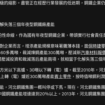
級的縮影。盡管正在經歷行業發展的低迷期，鋼鐵企業
解失落三個年夜型鋼鐵廠產能
的性命線，作為國有年夜型鋼鐵企業，帶頭實行社會責任
對企業而言，增添產能規模意味著攤薄本錢，面
保時捷
60多萬噸，裁減煉鋼產能300萬噸，壓減新
汽車材料報
僅壓減投資和裁減落后產能兩項，就相當于化解失落三個
0立方米以下高爐、30噸以下轉（電）爐。截至2010年
件
上轉（電）爐近300萬噸產能
賓士零件
，按時值噸鋼利潤
，河北鋼鐵集團一概叫停或下馬。現在，河北鋼鐵集團占全
期中國鋼鐵產能增速達到20％以上。2013年，河北鋼鐵集