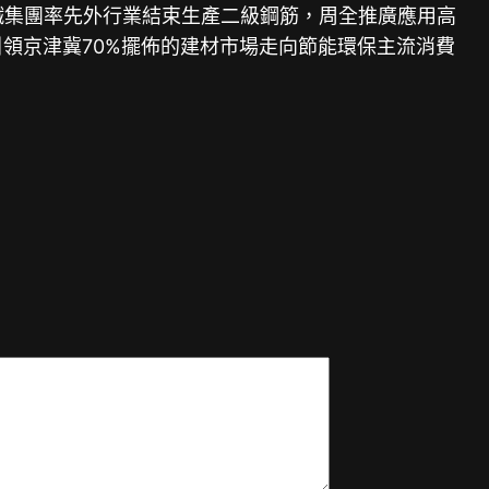
鋼鐵集團率先外行業結束生產二級鋼筋，周全推廣應用高
引領京津冀70%擺佈的建材市場走向節能環保主流消費