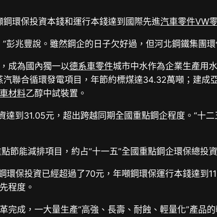
，噸鋼環保投資本錢和運行本錢達到國際先進
汽車零件
VW
。”彭兆豐說。雖然鋼企的日子欠好過，但河北鋼鐵集團
，成為國內獨一以
德系車零件
城市中水作為企業生產用
蒸汽聯合循環發電項目，年節約標煤達34.32萬噸；建
車材料
乙醇中試裝置。
資達到31.05元，超出跨越同期全國重點鋼企程度。“十
重點節能減排項目，約占“十一五”全國重點鋼企環保總投資
鋼環保投資已經超過了70元，年噸鋼環保運行本錢達到1
先程度。
革完成，一大量生產“高強、長壽、耐蝕、輕量化”產品