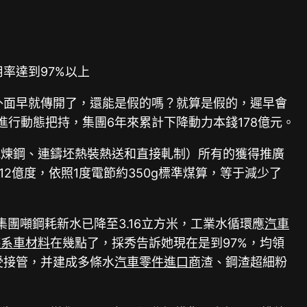
率達到97%以上
在外面早就傳開了，還能是假的嗎？就算是假的，遲早會
行動態把持，集團6年來累計下降動力本錢178億元。
能煉鋼、連鑄坯熱裝熱送和直接軋制）所有的獲得推廣
2億度，依照1度電節約350g標準煤算，等于減少了
團噸鋼耗新水已降至3.16立方米，工業水循環應
汽車
德系車材料
在幾點了，採秀告訴她現在是到97%，均領
受接管，并建成多條水
汽車零件進口商
渣、鋼渣超細粉