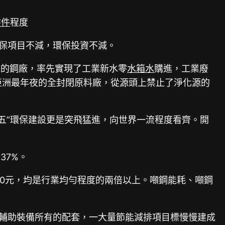
零件
程度
環保項目不減，環保投資不減。
水的鋼廠，率先實現了工業新水零
水箱水
購進，工業廢
成亞洲最年夜的全封閉原料廠，從源頭上禁止了淨化源的
二五”環保建設更是突飛猛進，向世界一流程度看齊。開
37%。
10元，均是行業均勻程度的兩倍以上。噸鋼能耗、噸鋼
的輔助裝備所有的配套，一大量節能減排項目標慢慢建成