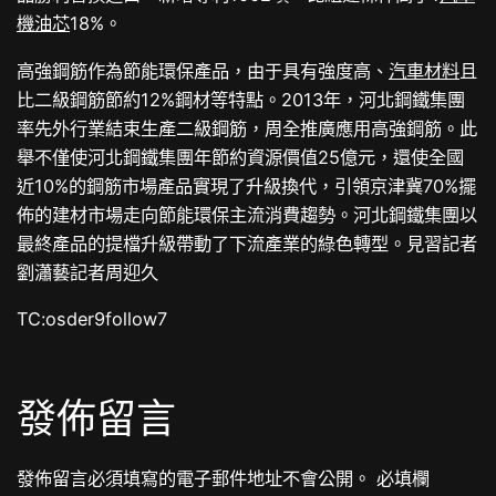
機油芯
18%。
高強鋼筋作為節能環保產品，由于具有強度高、
汽車材料
且
比二級鋼筋節約12%鋼材等特點。2013年，河北鋼鐵集團
率先外行業結束生產二級鋼筋，周全推廣應用高強鋼筋。此
舉不僅使河北鋼鐵集團年節約資源價值25億元，還使全國
近10%的鋼筋市場產品實現了升級換代，引領京津冀70%擺
佈的建材市場走向節能環保主流消費趨勢。河北鋼鐵集團以
最終產品的提檔升級帶動了下流產業的綠色轉型。見習記者
劉瀟藝記者周迎久
TC:osder9follow7
發佈留言
發佈留言必須填寫的電子郵件地址不會公開。
必填欄