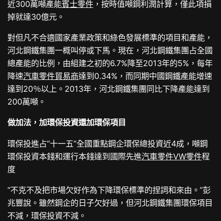
近300萬噸產能
賓士零件
，按時值噸鋼利潤計算，僅此項損
掉就達30億元。
對但凡不合適國家產業政策和綠色發展標準的項目和產能，
河北鋼鐵集團一概叫停或下馬。現在，河北鋼鐵集團占全國
總產能的比例，由組建之初的6.7%降至2013年的5%，每年
降速
汽車零件貿易商
達到0.34%，而同期中國鋼鐵產能增速
達到20％以上。2013年，河北鋼鐵集團同比下降產能達到
200萬噸。
做加法，加環保投資還加環保項目
環保投進占“十一五”全國重點鋼企環保總投資近4成，噸鋼
環保投資本錢和運行本錢達到國際先進
汽車零件
VW零件
程
度
“不克不及把市場欠好作為下降環保標準的捏詞和來由。”彭
兆豐說。雖然鋼企的日子欠好過，但河北鋼鐵集團環保項目
不減，環保投資不減。