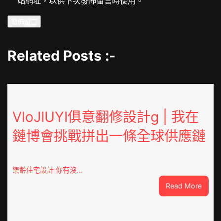
站網址，以供下次發佈留言時使用。
Related Posts :-
VloJIUYI俱意翻修設計g | 我在
鏈博會挑戰拼出一條全球供應鏈
樂齡住宅設計 你有沒…
:
Read More
VloJI
俱
意