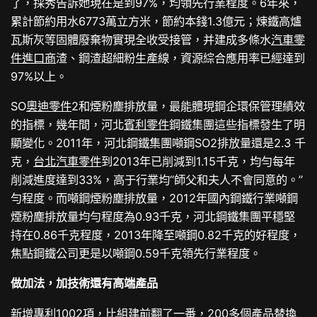
了，採秀告訴她現在是到97%，均領先行業程度。6年來，
累計節約用水6773萬立方米，節約本錢1.3億元；煉鐵高爐
瓦斯灰等固體廢棄物實現全收受接管，并建成多條水
汽車零
件進口商
渣、鋼渣超細粉生產線，資源綜合應用率已經達到
97%以上。
SO
奧迪零件
2和煙粉塵排放量，最能體現鋼企環保管理績效
的指標，幾年間，河北
賓利零件
鋼鐵集團這些指標發生了明
顯變化。2011年，河北鋼鐵集團噸鋼SO2排放量還是2.3 千
克，
台北汽車零件
到2013年已削減到1.15千克，均勻每年
削減進度達到33%，高于行業均“師父和夫人不會同意的。”
勻程度。而噸鋼煙粉塵排放量，2012年國內鋼鐵行業噸鋼
煙粉塵排放量均勻程度為0.93千克，河北鋼鐵集團平穩堅
持在0.86千克程度，2013年降至噸鋼0.82千克的好程度，
焦點鋼鐵公司更是以噸鋼0.59千克領先行業程度。
做加法，加技術還有高端產品
新增專利1002項，比組建前翻了一番，200多個產品替換