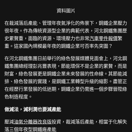
資料圖片
在裁減落后產能、管理年夜氣淨化的佈景下，鋼鐵企業壓力
很年夜。作為傳統資源型企業的典範代表，河北鋼鐵集團歷
史累贅重，面臨的資源、環境壓力也非常
汽車零件報價
繁
重。這家國內規模最年夜的鋼鐵企業可否率先突圍？
在河北鋼鐵集團日前舉行的綠色發展媒體見面會上，河北鋼
鐵集團總經理彭兆豐表現，節能環保不是企業的累贅，而是
財富，綠色發展更是鋼鐵企業未來發展的性命線。其節能減
排、綠色發展的實踐，是鋼鐵工業轉型升級的縮影。盡管正
在經歷行業發展的低迷期，鋼鐵企業仍需進一個步驟晉陞綠
色制造程度。
做減法，減利潤也要減產能
壓減
油氣分離器改良版
投資，裁減落后產能，相當于化解失
落三個年夜型鋼鐵廠產能