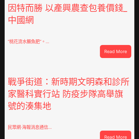
翻
因特而勝 以產興農查包養價錢_
修
中國網
設
計
g
|
“桃花流水鱖魚肥”。…
我
:
Read More
在
因
鏈
特
博
而
會
勝
戰爭街道：新時期文明森和診所
挑
以
戰
家醫科實行站 防疫步隊高舉旗
產
拼
興
出
號的湊集地
農
一
查
條
包
全
養
民眾網·海報消息通信…
球
價
供
:
Read More