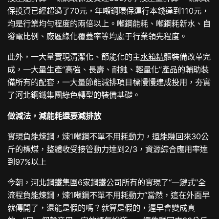
保投資已經超過了70元，年噸鋼環保運行本錢達到110元，
均是行業均勻程度的兩倍以上。噸鋼能耗、噸鋼耗新水、自
發電比例、廠區綠化覆蓋率等均處于行業領先程度。
此外，一大量實現清潔化、節能化的主
水箱精
體裝備改革完
成，一大量生產“高強、長壽、耐蝕、輕量化”產品的輔助裝
備所有的配套，一大量節能減排項目標慢慢建成投用，夯實
了河北鋼鐵集團綠色轉型的裝備基礎。
做減法，減能耗還要減排放
實現負能煉鋼，煉1噸鋼不單不用耗動力，還能賺回來30公
斤的標煤，整體收受接管動力達到2/3，資源綜合應用率達
到97%以上
今朝，河北鋼鐵集團6家鋼鐵公司所有的實現了“一鍵式”全
流程負能煉鋼，煉1噸鋼不單不用耗動力“當然，這在外面早
就傳開了，還能是假的嗎？就算是假的，遲早會變成真