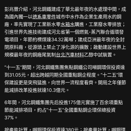
彭兆豐介紹，河北鋼鐵建成了華北最年夜的水處理中間，成
為國內獨一以
德系車零件
城市中水作為企業生產用水的鋼
廠，率先實現了工業新水零
水箱水
購進，工業廢水零排放；
引進世界先進技術建成河北省第一個燃氣-蒸汽聯合循環發
電項目，年節約標煤達34.32萬噸；建成亞洲最年夜的全封
閉原料廠，從源頭上禁止了淨化源的擴散；啟動建設世界上
規模最年夜的鋼廠尾氣制
台北汽車材料
乙醇中試裝置。
“十一五”期間，河北鋼鐵集團焦點鋼鐵公司噸鋼環保投資達
到31.05元，超出跨越同期全國重點鋼企程度。“十二五”環
保建設更是突飛猛進，向世界一流程度看齊。開局之年僅節
能減排改革投進就達10.3億元。
6年間，河北鋼鐵集團先后投進175億元實施了百余項重點
節能減排項目，約占“十一五”全國重點鋼企環保總投資
37%。
按產能計算，噸鋼環保投資達380元；按產量計算，噸鋼環