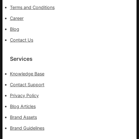
疫
Terms and Conditions
步
隊
Career
高
Blog
舉
旗
Contact Us
號
的
湊
Services
集
地
Knowledge Base
Contact Support
Privacy Policy
Blog Articles
Brand Assets
Brand Guidelines