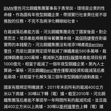
BMW零件
河北鋼鐵集團董事長于勇常說，環境是企業的性
命線，作為國有年夜型鋼鐵企業，帶頭實行社會責任是不容
推脫的任務，不克不及將淨化轉嫁給社會。
在裁減落后產能方面，河北鋼鐵集團走在了國家後面。對企
業而言，增添產能規模意味著攤薄本錢，面
保時捷零件
對最
實際的本錢壓力，河北鋼鐵集團沒有增添1噸產能
Bentley
零件
，而是比國家規定提早裁減了煉鐵產能560多萬噸，裁
減煉鋼產能300萬噸，壓減新
汽車材料報價
增產能項目投資
1000億元，相當于裁減了一個年夜型鋼鐵企業。業內人士
算過一筆賬，河北鋼鐵
Benz零件
僅壓減投資和裁減落后產
能兩項，就相當于化解失落三個年夜型鋼廠的過剩產能。
國家有關規定明確請求，2011年末前所有的裁減400立方
米以下高爐、30噸以下轉（電）爐。截至2010年，河北鋼
鐵集團落后產能不單提早一年時間所有的裁減完成，並且裁
減400立方米以上高爐、30噸以
斯柯達零件
上轉（電）爐