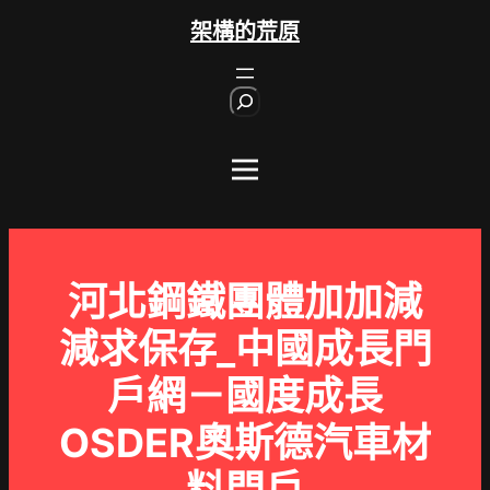
跳
架構的荒原
至
主
S
要
e
內
a
r
容
c
h
河北鋼鐵團體加加減
減求保存_中國成長門
戶網－國度成長
OSDER奧斯德汽車材