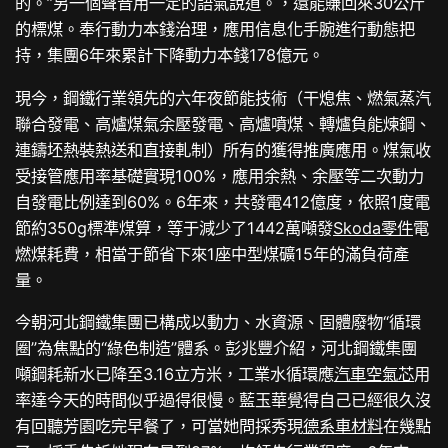
的。”另一個聲音用一定的語氣說道。，還能賺回來30公斤
的標煤。奉行動力本錢治理，應用信息化手腕進行動態把
持，集團6年來累計下降動力本錢178億元。
現今，鋼鐵行業領先的六年夜節能技術（干熄焦、燃氣蒸汽
聯合發電、高爐煤氣余壓發電、高爐噴煤、轉爐負能煉鋼、
連鑄坯熱裝熱送和直接軋制）所有的獲得推廣應用。煤氣收
受接管應用率基礎實現100%，應用余熱、余壓等二次動力
自發電比例達到60%。6年來，共發電412億度，依照1度電
節約350g標準煤算，等于減少了1442萬噸發
Skoda零件
電
燃煤耗費，相當于節省下來1座中型煤礦15年的滿負荷產
量。
今朝河北鋼鐵集團已構成以動力、水資源、固體廢物“循環
圈”為焦點的“綠色制造”體系。彭兆豐介紹，河北鋼鐵集團
噸鋼耗新水已降至3.16立方米，工業水循環應
汽車空氣芯
用
率達今天的時間似乎過得很慢。藍玉華覺得自己已經很久沒
有回聽芳園吃完早餐了，可當她問採秀現
德系車材料
在幾點