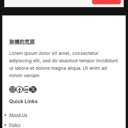
錢
應
戰
_
鏈
爭
中
街
國
道：
網
新
時
架構的荒原
期
文
Lorem ipsum dolor sit amet, consectetur
明
adipiscing elit, sed do eiusmod tempor incididunt
森
和
ut labore et dolore magna aliqua. Ut enim ad
診
minim veniam
所
家
Instagram
Facebook
LinkedIn
X
醫
科
Quick Links
實
行
About Us
站
防
Policy