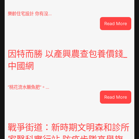
樂齡住宅設計 你有沒…
:
Read More
VloJI
俱
意
翻
因特而勝 以產興農查包養價錢_
修
中國網
設
計
g
|
“桃花流水鱖魚肥”。…
我
:
Read More
在
因
鏈
特
博
而
會
勝
戰爭街道：新時期文明森和診所
挑
以
戰
產