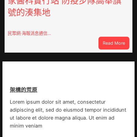
家醫科實行站 防疫步隊高舉旗
拼
興
出
號的湊集地
農
一
查
條
包
全
養
民眾網·海報消息通信…
球
價
供
:
Read More
錢
應
戰
_
鏈
爭
中
街
國
道：
網
新
時
架構的荒原
期
文
Lorem ipsum dolor sit amet, consectetur
明
adipiscing elit, sed do eiusmod tempor incididunt
森
和
ut labore et dolore magna aliqua. Ut enim ad
診
minim veniam
所
家