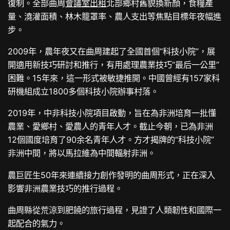
復制。全部曲周
會議室出租
北部鄉村舊貌換新顏，食糧產
量、澆灌面積、林木籠罩率、農人支出等焦點目標年夜幅進
步。
2009年，農年夜又在曲周建起了全國首個“科技小院”，展
開適用新技巧研討和推行，有用處理農業技巧“最后一公里”
困難。15年來，這一形式被敏捷推開。中國曾經有157家科
研機組成立1800多個科技小院辦事村落。
2019年，中非科技小院項目啟動，旨在為非洲培育一批懂
農業、愛鄉村、愛農人的青年人才。截止今朝，已為非洲
12個國度培育了90余名青年人才。方才揭牌的“科技小院”
非洲中間，將以馬拉維為中間輻射非洲。
農巨匠生50年來連續接力創作發明的曲周形式，正在深入
影響非洲農業技巧的推行過程。
曲周縣從荒涼到肥饒的旅行過程，見證了人類韌性和國際一
起配合的氣力。