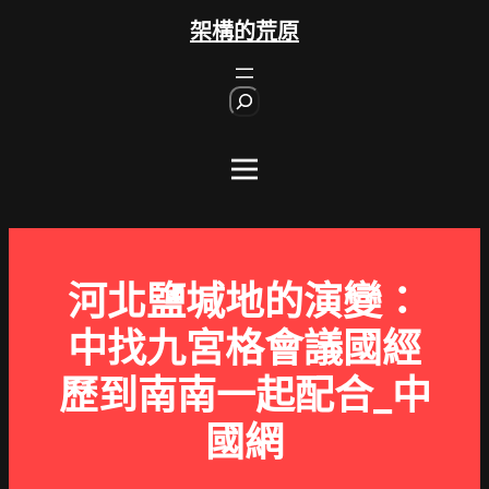
跳
架構的荒原
至
主
S
要
e
內
a
r
容
c
h
河北鹽堿地的演變：
中找九宮格會議國經
歷到南南一起配合_中
國網