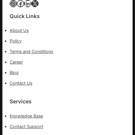
Instagram
Facebook
LinkedIn
X
醫
科
Quick Links
實
行
About Us
站
防
Policy
疫
Terms and Conditions
步
隊
Career
高
Blog
舉
旗
Contact Us
號
的
湊
Services
集
地
Knowledge Base
Contact Support