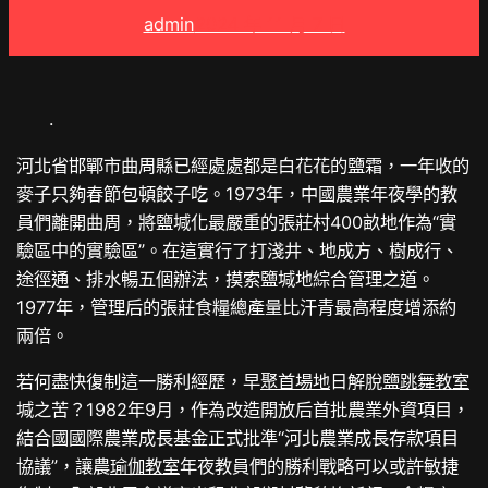
admin
2024 年 11 月 7 日
.
河北省邯鄲市曲周縣已經處處都是白花花的鹽霜，一年收的
麥子只夠春節包頓餃子吃。1973年，中國農業年夜學的教
員們離開曲周，將鹽堿化最嚴重的張莊村400畝地作為“實
驗區中的實驗區”。在這實行了打淺井、地成方、樹成行、
途徑通、排水暢五個辦法，摸索鹽堿地綜合管理之道。
1977年，管理后的張莊食糧總產量比汗青最高程度增添約
兩倍。
若何盡快復制這一勝利經歷，早
聚首場地
日解脫鹽
跳舞教室
堿之苦？1982年9月，作為改造開放后首批農業外資項目，
結合國國際農業成長基金正式批準“河北農業成長存款項目
協議”，讓農
瑜伽教室
年夜教員們的勝利戰略可以或許敏捷