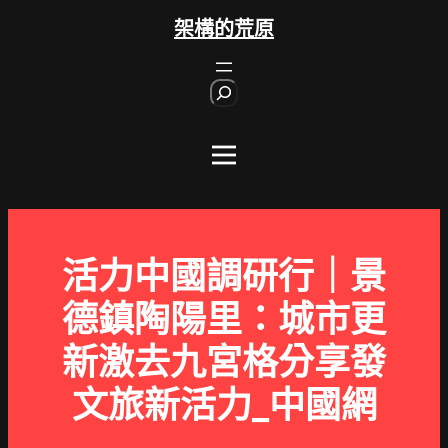
跳
架構的荒原
至
主
S
要
e
內
a
r
容
c
h
活力中國調研行｜景
德鎮陶陽里：城市更
新激去九宮格分享發
文旅新活力_中國網