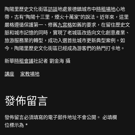
陶陽里歷史文化街區
訪談
地處景德鎮城市中
時租場地
心地
帶，古有“陶陽十三里，煙火十萬家”的說法。近年來，這里
嚴格遵循保護第一、修舊
九宮格
如舊的要求，在留住歷史文
脈和城市記憶的同時，實現了老城區改造向文化創意產業、
旅游服務業的轉型，成功入選首批城市更新典型案例。如
今，陶陽里歷史文化街區已經成為游客們的熱門打卡地。
新華
時租會議
社記者 劉金海 攝
講座
家教場地
發佈留言
發佈留言必須填寫的電子郵件地址不會公開。
必填欄
位標示為
*