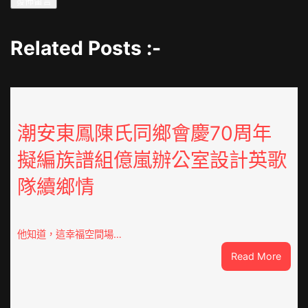
Related Posts :-
潮安東鳳陳氏同鄉會慶70周年
擬編族譜組億嵐辦公室設計英歌
隊續鄉情
他知道，這幸福空間場…
:
Read More
潮
安
東