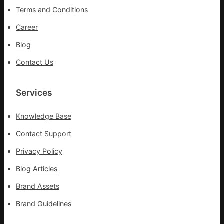
拉
險
Terms and Conditions
輸
救
進
災
Career
Blog
Contact Us
Services
Knowledge Base
Contact Support
Privacy Policy
Blog Articles
Brand Assets
Brand Guidelines