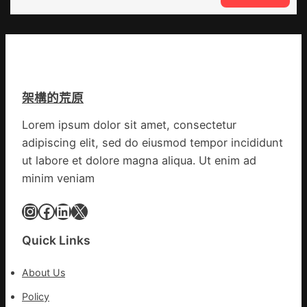
設
噴
談
計
鼻
｜
英
港
預
歌
啟
字
隊
動
當
續
戒
先、
鄉
架構的荒原
備
關
情
狀
口
Lorem ipsum dolor sit amet, consectetur
態
前
adipiscing elit, sed do eiusmod tempor incididunt
秀
移
傳
ut labore et dolore magna aliqua. Ut enim ad
各
醫
地
minim veniam
院
各
健
Instagram
Facebook
LinkedIn
X
部
康
門
檢
盡
Quick Links
查
心
防
盡
About Us
伊
力
波
Policy
搶