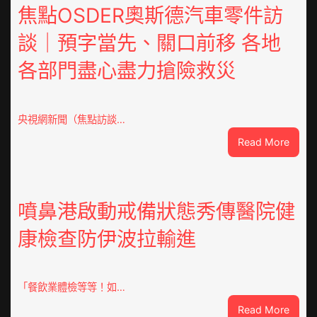
鳳
焦點OSDER奧斯德汽車零件訪
陳
談｜預字當先、關口前移 各地
氏
同
各部門盡心盡力搶險救災
鄉
會
慶
70
央視網新聞（焦點訪談…
周
:
Read More
年
焦
擬
點
編
OSDE
族
奧
噴鼻港啟動戒備狀態秀傳醫院健
譜
斯
組
康檢查防伊波拉輸進
德
億
汽
嵐
車
辦
零
「餐飲業體檢等等！如…
公
件
室
:
Read More
訪